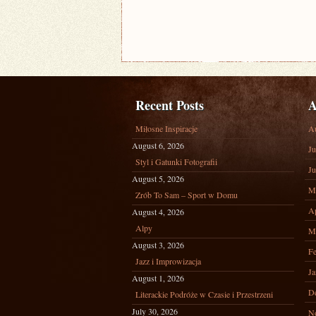
Recent Posts
A
Miłosne Inspiracje
A
August 6, 2026
Ju
Styl i Gatunki Fotografii
Ju
August 5, 2026
M
Zrób To Sam – Sport w Domu
Ap
August 4, 2026
Alpy
M
August 3, 2026
Fe
Jazz i Improwizacja
Ja
August 1, 2026
D
Literackie Podróże w Czasie i Przestrzeni
July 30, 2026
N