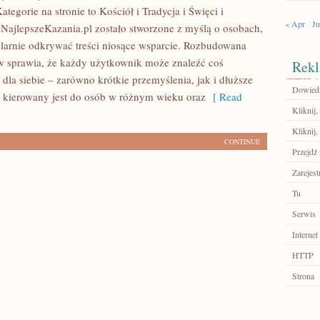
tegorie na stronie to Kościół i Tradycja i Święci i
« Apr
Ju
 NajlepszeKazania.pl zostało stworzone z myślą o osobach,
ularnie odkrywać treści niosące wsparcie. Rozbudowana
w sprawia, że każdy użytkownik może znaleźć coś
Rekl
dla siebie – zarówno krótkie przemyślenia, jak i dłuższe
Dowiedz 
s kierowany jest do osób w różnym wieku oraz
[ Read
Kliknij
Kliknij,
CONTINUE
Przejdź 
Zarejest
Tu
Serwis
Internet
HTTP
Strona