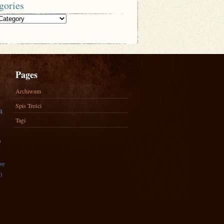
gories
Pages
Archiwum
Spis Treści
a
Tagi
)
zny
)