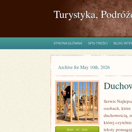
Turystyka, Podróż
STRONA GŁÓWNA
SPIS TREŚCI
BLOG INT
Archive for May 10th, 2026
Duchow
Serwis Najleps
osobach, które
duchowością, r
której czyteln
teksty pomagaj
MAY - 10 - 2026