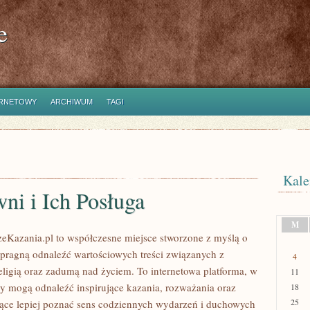
e
ERNETOWY
ARCHIWUM
TAGI
Kale
ni i Ich Posługa
M
zeKazania.pl to współczesne miejsce stworzone z myślą o
 pragną odnaleźć wartościowych treści związanych z
4
eligią oraz zadumą nad życiem. To internetowa platforma, w
11
icy mogą odnaleźć inspirujące kazania, rozważania oraz
18
25
ące lepiej poznać sens codziennych wydarzeń i duchowych