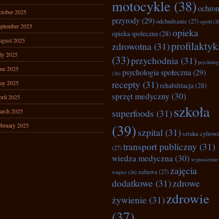
motocykle
(38)
ochro
tober 2025
przyrody
(29)
odchudzanie
(27)
ogród
(2
ptember 2025
opieka
opieka społeczna
(28)
ugust 2025
profilaktyk
zdrowotna
(31)
ly 2025
(33)
przychodnia
(31)
psycholog
ne 2025
psychologia społeczna
(29)
(26)
recepty
(31)
ay 2025
rehabilitacja
(28)
sprzęt medyczny
(30)
ril 2025
szkoła
superfoods
(31)
arch 2025
(39)
bruary 2025
szpital
(31)
sztuka cyfrow
transport publiczny
(31)
(27)
wiedza medyczna
(30)
wyposażenie
zajęcia
zabawa
(27)
wnętrz
(26)
dodatkowe
(31)
zdrowe
zdrowie
żywienie
(31)
(37)