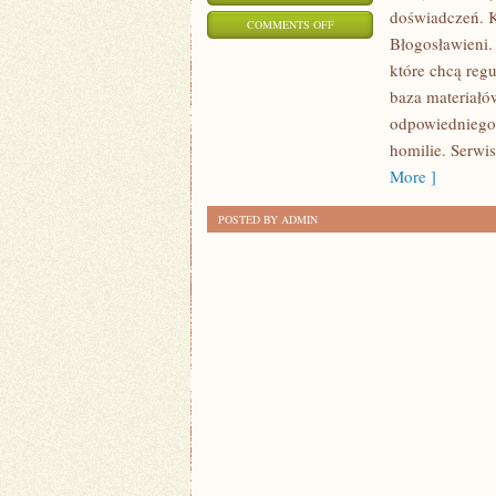
doświadczeń. Ka
ON
COMMENTS OFF
Błogosławieni.
DUCHOWNI
które chcą reg
I
baza materiałó
ICH
odpowiedniego 
POSŁUGA
homilie. Serwi
More ]
POSTED BY ADMIN