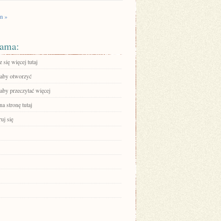
n »
ama:
się więcej tutaj
, aby otworzyć
 aby przeczytać więcej
na stronę tutaj
ruj się