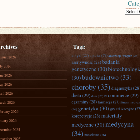
Cate
Categories
rchives
Tagi:
antyki
(27)
apteka
(27)
aranżacja wnętrz
(26)
ugust 2026
badania
asertywność
(28)
ly 2026
genetyczne
(30)
biotechnologi
ne 2026
budownictwo
(33)
(30)
ay 2026
choroby
(35)
diagnostyka
(28
ril 2026
dieta
(29)
e-commerce
(29)
dom
(26)
egzaminy
(28)
farmacja
(27)
arch 2026
fitness medyc
genetyka
(30)
gry edukacyjne
(27
(26)
bruary 2026
materiały
korepetycje
(28)
nuary 2026
medycyna
medyczne
(30)
ecember 2025
(34)
mieszkanie
(26)
ovember 2025