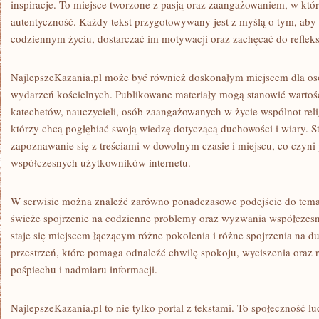
inspiracje. To miejsce tworzone z pasją oraz zaangażowaniem, w któ
autentyczność. Każdy tekst przygotowywany jest z myślą o tym, ab
codziennym życiu, dostarczać im motywacji oraz zachęcać do reflek
NajlepszeKazania.pl może być również doskonałym miejscem dla os
wydarzeń kościelnych. Publikowane materiały mogą stanowić warto
katechetów, nauczycieli, osób zaangażowanych w życie wspólnot reli
którzy chcą pogłębiać swoją wiedzę dotyczącą duchowości i wiary. 
zapoznawanie się z treściami w dowolnym czasie i miejscu, co czyn
współczesnych użytkowników internetu.
W serwisie można znaleźć zarówno ponadczasowe podejście do tematów
świeże spojrzenie na codzienne problemy oraz wyzwania współczesne
staje się miejscem łączącym różne pokolenia i różne spojrzenia na d
przestrzeń, które pomaga odnaleźć chwilę spokoju, wyciszenia oraz r
pośpiechu i nadmiaru informacji.
NajlepszeKazania.pl to nie tylko portal z tekstami. To społeczność lud