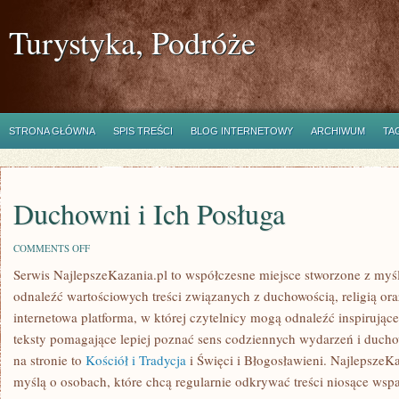
Turystyka, Podróże
STRONA GŁÓWNA
SPIS TREŚCI
BLOG INTERNETOWY
ARCHIWUM
TA
Duchowni i Ich Posługa
ON
COMMENTS OFF
DUCHOWNI
Serwis NajlepszeKazania.pl to współczesne miejsce stworzone z myśl
I
ICH
odnaleźć wartościowych treści związanych z duchowością, religią o
POSŁUGA
internetowa platforma, w której czytelnicy mogą odnaleźć inspirując
teksty pomagające lepiej poznać sens codziennych wydarzeń i duch
na stronie to
Kościół i Tradycja
i Święci i Błogosławieni. NajlepszeKa
myślą o osobach, które chcą regularnie odkrywać treści niosące ws