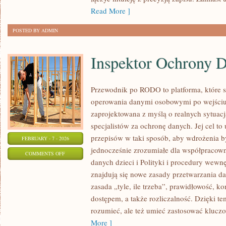
Read More ]
POSTED BY ADMIN
Inspektor Ochrony 
Przewodnik po RODO to platforma, które 
operowania danymi osobowymi po wejściu
zaprojektowana z myślą o realnych sytuac
specjalistów za ochronę danych. Jej cel to
przepisów w taki sposób, aby wdrożenia b
FEBRUARY - 7 - 2026
jednocześnie zrozumiałe dla współpraco
ON
COMMENTS OFF
danych dzieci i Polityki i procedury wewn
INSPEKTOR
znajdują się nowe zasady przetwarzania da
OCHRONY
zasada „tyle, ile trzeba”, prawidłowość, k
DANYCH
dostępem, a także rozliczalność. Dzięki t
(IOD)
rozumieć, ale też umieć zastosować kluc
More ]