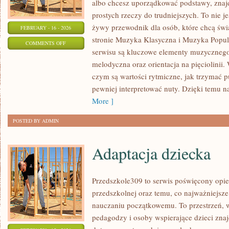
albo chcesz uporządkować podstawy, znajd
prostych rzeczy do trudniejszych. To nie j
żywy przewodnik dla osób, które chcą świ
FEBRUARY - 16 - 2026
stronie Muzyka Klasyczna i Muzyka Popu
ON
COMMENTS OFF
serwisu są kluczowe elementy muzycznego 
EAR
melodyczna oraz orientacja na pięciolinii
TRAINING
czym są wartości rytmiczne, jak trzymać pul
–
pewniej interpretować nuty. Dzięki temu n
TRENING
More ]
SŁUCHU
POSTED BY ADMIN
Adaptacja dziecka
Przedszkole309 to serwis poświęcony opie
przedszkolnej oraz temu, co najważniejsze
nauczaniu początkowemu. To przestrzeń, 
pedagodzy i osoby wspierające dzieci zna