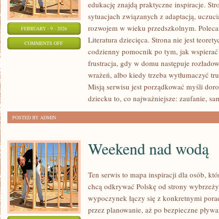
edukację znajdą praktyczne inspiracje. Str
sytuacjach związanych z adaptacją, uczuci
rozwojem w wieku przedszkolnym. Polecamy
FEBRUARY - 9 - 2026
Literatura dziecięca. Strona nie jest teor
ON
COMMENTS OFF
codzienny pomocnik po tym, jak wspierać 
ZABAWY
frustracja, gdy w domu następuje rozłado
TERENOWE
wrażeń, albo kiedy trzeba wytłumaczyć tru
Misją serwisu jest porządkować myśli dor
dziecku to, co najważniejsze: zaufanie, sa
POSTED BY ADMIN
Weekend nad wodą
Ten serwis to mapa inspiracji dla osób, kt
chcą odkrywać Polskę od strony wybrzeży
wypoczynek łączy się z konkretnymi pora
przez planowanie, aż po bezpieczne pływan