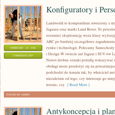
Konfiguratory i Pers
Landworld to kompendium stworzony z my
Jaguara oraz marki Land Rover. To przestrz
rozumieć eksploatację wozu klasy wyższej.
ABC po bardziej szczegółowe zagadnienia,
rynku i technologii. Polecamy Samochody
FEBRUARY - 18 - 2026
i Design W świecie aut Jaguar i SUV-ów Lan
ON
COMMENTS OFF
Nawet drobne oznaki potrafią wskazywać 
KONFIGURATORY
obsługi może przełożyć się na poważniejs
I
podchodzi do tematu tak, by właściciel mó
PERSONALIZACJA
niezależnie od tego, czy interesuje go mie
terenie, czy
[ Read More ]
POSTED BY ADMIN
Antykoncepcja i pla