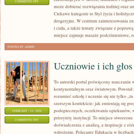
ON
COMMENTS OFF
może dobierać rozwiązania trafniej oraz u
PYTANIA
Ciekawe kategorie to Styl życia i holistyc
OD
drogeryjne. W centrum zainteresowania zna
CZYTELNIKÓW
i ciała, a także tematy związane z poprawą
miejsce zajmuje masaże podciśnieniowe, 
POSTED BY ADMIN
Uczniowie i ich głos
To autorski portal poświęcony nauczaniu w
kontynentalnym oraz światowym. Powstał z
rozumieć szkołę i uczenie się nie tylko „tu
szerszym kontekście: jak zmieniają się pr
podopiecznych, oczekiwania opiekunów,
FEBRUARY - 14 - 2026
priorytety instytucji. To miejsce stworzone
ON
COMMENTS OFF
doświadczenia z analizą, a inspiracje z ró
UCZNIOWIE
wdrożenie. Polecamy Edukacja w liczbach