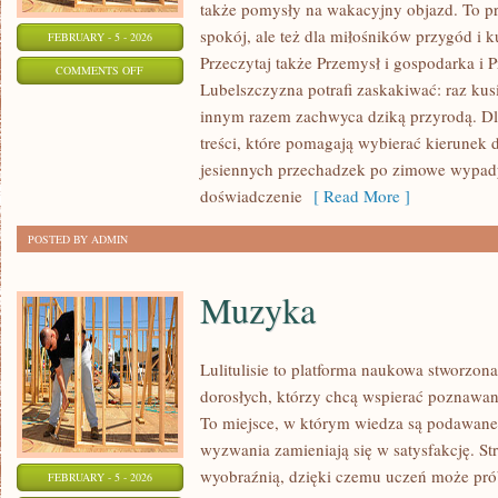
także pomysły na wakacyjny objazd. To prz
spokój, ale też dla miłośników przygód i 
FEBRUARY - 5 - 2026
Przeczytaj także Przemysł i gospodarka i P
ON
COMMENTS OFF
Lubelszczyzna potrafi zaskakiwać: raz ku
SZKOŁY
innym razem zachwyca dziką przyrodą. Dla
I
treści, które pomagają wybierać kierunek d
EDUKACJA
jesiennych przechadzek po zimowe wypady
doświadczenie
[ Read More ]
POSTED BY ADMIN
Muzyka
Lulitulisie to platforma naukowa stworzon
dorosłych, którzy chcą wspierać poznawan
To miejsce, w którym wiedza są podawane 
wyzwania zamieniają się w satysfakcję. Str
wyobraźnią, dzięki czemu uczeń może prób
FEBRUARY - 5 - 2026