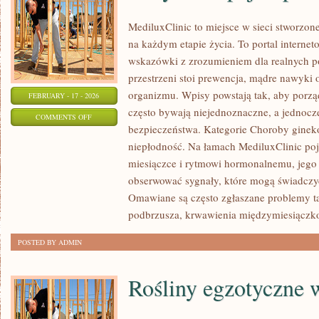
MediluxClinic to miejsce w sieci stworzon
na każdym etapie życia. To portal internet
wskazówki z zrozumieniem dla realnych po
przestrzeni stoi prewencja, mądre nawyki
organizmu. Wpisy powstają tak, aby porzą
FEBRUARY - 17 - 2026
często bywają niejednoznaczne, a jednocz
ON
COMMENTS OFF
bezpieczeństwa. Kategorie Choroby gineko
ANTYKONCEPCJA
niepłodność. Na łamach MediluxClinic poj
I
miesiączce i rytmowi hormonalnemu, jego 
PLANOWANIE
obserwować sygnały, które mogą świadczy
RODZINY
Omawiane są często zgłaszane problemy ta
podbrzusza, krwawienia międzymiesiączk
POSTED BY ADMIN
Rośliny egzotyczne 