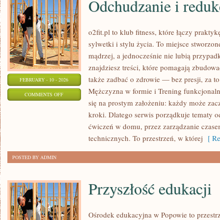
Odchudzanie i reduk
o2fit.pl to klub fitness, które łączy prak
sylwetki i stylu życia. To miejsce stworzo
mądrzej, a jednocześnie nie lubią przypad
znajdziesz treści, które pomagają zbudowa
także zadbać o zdrowie — bez presji, za t
FEBRUARY - 10 - 2026
Mężczyzna w formie i Trening funkcjonalny 
ON
COMMENTS OFF
się na prostym założeniu: każdy może zaczą
ODCHUDZANIE
kroki. Dlatego serwis porządkuje tematy 
I
ćwiczeń w domu, przez zarządzanie czasem
REDUKCJA
technicznych. To przestrzeń, w której
[ Re
POSTED BY ADMIN
Przyszłość edukacji
Ośrodek edukacyjna w Popowie to przestrz