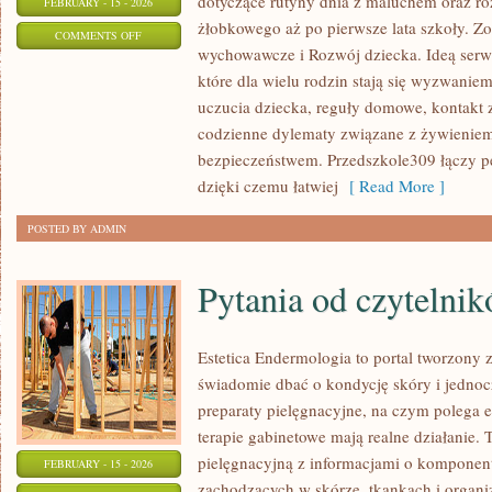
dotyczące rutyny dnia z maluchem oraz r
FEBRUARY - 15 - 2026
żłobkowego aż po pierwsze lata szkoły. Z
ON
COMMENTS OFF
wychowawcze i Rozwój dziecka. Ideą serwi
ADAPTACJA
które dla wielu rodzin stają się wyzwanie
DZIECKA
uczucia dziecka, reguły domowe, kontakt z
codzienne dylematy związane z żywieniem
bezpieczeństwem. Przedszkole309 łączy p
dzięki czemu łatwiej
[ Read More ]
POSTED BY ADMIN
Pytania od czytelni
Estetica Endermologia to portal tworzony 
świadomie dbać o kondycję skóry i jednocz
preparaty pielęgnacyjne, na czym polega e
terapie gabinetowe mają realne działanie. 
pielęgnacyjną z informacjami o kompone
FEBRUARY - 15 - 2026
zachodzących w skórze, tkankach i organi