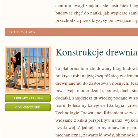
I
centrum uwagi znajduje się nastolatek i je
ICH
budować chęć do nauki, jak wspierać samod
GŁOS
przechodzić przez kryzysy pojawiające się
POSTED BY ADMIN
Konstrukcje drewnia
Ta platforma to rozbudowany blog budowl
praktyce robi największą różnicę w elemen
drewnianemu do zastosowań nośnych. Jeżeli
inwestycji, modernizacja, podest, dach, s
dodatki, znajdziesz tu wiedzę podane w z
FEBRUARY - 13 - 2026
teorii. Polecamy kategorie Ekologia i zr
ON
COMMENTS OFF
Technologie Drewniane. Rdzeniem serwisu
KONSTRUKCJE
widziane z kilku perspektyw naraz: wykona
DREWNIANE
użytkowej. Z jednej strony omawiamy para
mechaniczna, zawartość wody, skłonność d