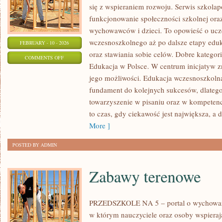
się z wspieraniem rozwoju. Serwis szkola
funkcjonowanie społeczności szkolnej oraz
wychowawców i dzieci. To opowieść o ucze
wczesnoszkolnego aż po dalsze etapy edu
FEBRUARY - 10 - 2026
oraz stawiania sobie celów. Dobre kategorie
ON
COMMENTS OFF
Edukacja w Polsce. W centrum inicjatyw z
PRZYSZŁOŚĆ
jego możliwości. Edukacja wczesnoszkolna
EDUKACJI
fundament do kolejnych sukcesów, dlatego 
towarzyszenie w pisaniu oraz w kompetenc
to czas, gdy ciekawość jest największa, a
More ]
POSTED BY ADMIN
Zabawy terenowe
PRZEDSZKOLE NA 5 – portal o wychowa
w którym nauczyciele oraz osoby wspieraj