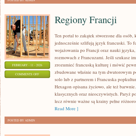
POSTED BY ADMIN
Regiony Francji
Ten portal to zakątek stworzone dla osób, 
jednocześnie szlifują język francuski. To 
wojażowania po Francji oraz nauki języka
rozmowach z Francuzami. Jeśli szukasz imp
zrozumieć francuską kulturę i mówić pewni
FEBRUARY - 11 - 2026
zbudowane właśnie na tym dwutorowym pod
ON
COMMENTS OFF
solo lub z partnerem i Francuska popkultur
REGIONY
Hexagon opisana życiowo, ale też barwnie. 
FRANCJI
klasycznych oraz nieoczywistych. Paryż po
lecz równie ważne są krainy pełne różnoro
Read More ]
POSTED BY ADMIN