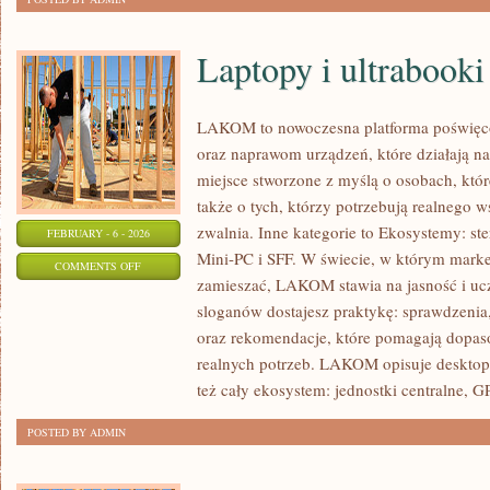
Laptopy i ultrabooki
LAKOM to nowoczesna platforma poświęc
oraz naprawom urządzeń, które działają n
miejsce stworzone z myślą o osobach, któ
także o tych, którzy potrzebują realnego 
zwalnia. Inne kategorie to Ekosystemy: st
FEBRUARY - 6 - 2026
Mini-PC i SFF. W świecie, w którym market
ON
COMMENTS OFF
zamieszać, LAKOM stawia na jasność i uc
LAPTOPY
sloganów dostajesz praktykę: sprawdzenia,
I
oraz rekomendacje, które pomagają dopaso
ULTRABOOKI
realnych potrzeb. LAKOM opisuje desktop
też cały ekosystem: jednostki centralne, 
POSTED BY ADMIN