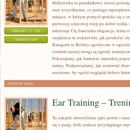
Hellerówka to poradnikowy serwis poświ
oraz wszystkiemu, co pomaga zaprojektow
miejsce, w którym pomysł spotyka się z 
pierwszej szkicowej wizji po dobór roślin, r
interesuje Cię francuska elegancja, leśna
FEBRUARY - 17 - 2026
znajdziesz tu wskazówki, jak przełożyć s
ON
COMMENTS OFF
Kategorie to Rośliny egzotyczne w ogrodz
ROŚLINY
centrum naszej uwagi są ogrody tematyczne:
EGZOTYCZNE
Pokazujemy, jak budować atmosferę poprzez
W
natury. Podpowiadamy, jak zestawiać drze
OGRODZIE
sezonowe, by ogród wyglądał dobrze latem i
POSTED BY ADMIN
Ear Training – Tren
To zakątek stworzyliśmy jako portal o mu
się z pasją. Jeśli szukasz przystępnego 