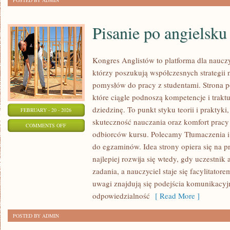
POSTED BY ADMIN
Pisanie po angielsku
Kongres Anglistów to platforma dla nauczy
którzy poszukują współczesnych strategii 
pomysłów do pracy z studentami. Strona p
które ciągle podnoszą kompetencje i trak
dziedzinę. To punkt styku teorii i praktyki,
FEBRUARY - 20 - 2026
skuteczność nauczania oraz komfort pracy
ON
COMMENTS OFF
odbiorców kursu. Polecamy Tłumaczenia i i
PISANIE
do egzaminów. Idea strony opiera się na p
PO
najlepiej rozwija się wtedy, gdy uczestnik
ANGIELSKU
zadania, a nauczyciel staje się facylitato
uwagi znajdują się podejścia komunikacyjn
odpowiedzialność
[ Read More ]
POSTED BY ADMIN