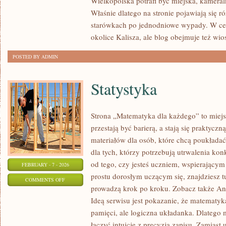
Wielkopolska potrafi być miejska, kameral
Właśnie dlatego na stronie pojawiają się 
starówkach po jednodniowe wypady. W cen
okolice Kalisza, ale blog obejmuje też wio
POSTED BY ADMIN
Statystyka
Strona „Matematyka dla każdego” to miejs
przestają być barierą, a stają się praktyczn
materiałów dla osób, które chcą poukłada
dla tych, którzy potrzebują utrwalenia ko
od tego, czy jesteś uczniem, wspierający
FEBRUARY - 7 - 2026
prostu dorosłym uczącym się, znajdziesz tu
ON
COMMENTS OFF
prowadzą krok po kroku. Zobacz także Ana
STATYSTYKA
Ideą serwisu jest pokazanie, że matematyka
pamięci, ale logiczna układanka. Dlatego m
łączyć intuicję z precyzją zapisu. Zamiast