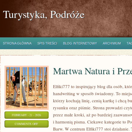
Turystyka, Podróże
STRONA GŁÓWNA
SPIS TREŚCI
BLOG INTERNETOWY
ARCHIWUM
TA
Martwa Natura i Prz
Elfiki777 to inspirujący blog dla osób, któ
handwriting w sposób świadomy. To miejsc
którzy kochają linię, cenią kartkę i chcą 
rysunku oraz piśmie. Strona prowadzi czyt
przez małe kroki, aż po bardziej zaawans
FEBRUARY - 21 - 2026
i harmonią pisma. Ciekawe kategorie to Po
ON
COMMENTS OFF
Barw. W centrum Elfiki777 stoi działanie. To
MARTWA