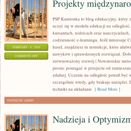
Projekty międzynar
PSP Kamionka to blog edukacyjny, który z
uczyć się w modelu edukacji na odległość.
kursantach, rodzicach oraz nauczycielach,
codzienność e-learningu. Jeśli interesuje C
haseł, znajdziesz tu instrukcje, które ułat
FEBRUARY - 6 - 2026
nawyków i sprawdzonych rozwiązań. Dobre
ON
COMMENTS OFF
zrównoważony rozwój i Nowatorskie metody
PROJEKTY
prosta: pomagać w przejściu od zamieszan
MIĘDZYNARODOWE
zdalnej. Uczenie na odległość potrafi być
szczególnie wtedy, gdy brakuje narzędzi. 
techniki na układanie
[ Read More ]
POSTED BY ADMIN
Nadzieja i Optymiz