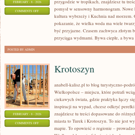
przygodzie w tropikach, znajdziesz tu treś
FEBRUARY - 8 - 2026
pomysł w sensowny harmonogram. Nowe kate
ON
COMMENTS OFF
kultura wybrzeży i Kuchnia nad morzem. G
WEEKEND
pokazanie, że wielka woda ma wiele twarzy:
NAD
być przyjazne. Czasem zachwyca złotym 
WODĄ
przyciąga wydmami. Bywa ciepłe, a bywa 
POSTED BY ADMIN
Krotoszyn
anabell-kalisz.pl to blog turystyczno-pod
Wielkopolsce – miejscu, które potrafi wciąg
ciekawych świata, gdzie praktyka łączy się 
inspiracji na wypad, chcesz odkryć pereł
znajdziesz tu treści dopasowane do różny
FEBRUARY - 8 - 2026
miasta to Turek i Krotoszyn. To nie jest w
ON
COMMENTS OFF
mapie. To opowieść o regionie – prowadzo
KROTOSZYN