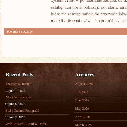
życiem centrów po naturalne zakątki, od 
sztukę. Ten portal pokazuje popularne atra
które nie zawsze trafiają do przewodników.
nie tylko listę adresów – bo podróż jest ci
POSTED BY ADMIN
Recent Posts
Archives
Ćwiczenia i trening
August 2026
August 7, 2026
July 2026
Miłosne Inspiracje
June 2026
August 6, 2026
May 2026
Styl i Gatunki Fotografii
April 2026
August 5, 2026
Zrób To Sam – Sport w Domu
March 2026