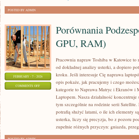
POSTED BY ADMIN
Porównania Podzes
GPU, RAM)
Pracownia napraw Toshiba w Katowice to
od dokładnej analizy usterki, a dopiero 
kroku. Jeśli interesuje Cię naprawa lapto
FEBRUARY - 7 - 2026
opis pokaże, jak pracujemy i czego możes
ON
COMMENTS OFF
kategorie to Naprawa Matryc i Ekranów i 
PORÓWNANIA
Laptopem. Nasza działalność koncentruje 
PODZESPOŁÓW
tym szczególnie na rodzinie serii Satellit
(CPU,
potrafią służyć latami, o ile ich elementy 
GPU,
usterka, liczy się precyzja, bo z pozoru
RAM)
zupełnie różnych przyczyn: gniazda, prze
POSTED BY ADMIN