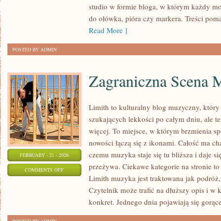
studio w formie bloga, w którym każdy m
NATURA
do ołówka, pióra czy markera. Treści pom
I
Read More ]
PRZEDMIOTY
POSTED BY ADMIN
Zagraniczna Scena 
Limith to kulturalny blog muzyczny, który
szukających lekkości po całym dniu, ale te
więcej. To miejsce, w którym brzmienia sp
nowości łączą się z ikonami. Całość ma cha
czemu muzyka staje się tu bliższa i daje si
FEBRUARY - 21 - 2026
przeżywa. Ciekawe kategorie na stronie t
ON
COMMENTS OFF
Limith muzyka jest traktowana jak podróż, 
ZAGRANICZNA
Czytelnik może trafić na dłuższy opis i w
SCENA
konkret. Jednego dnia pojawiają się gorąc
MUZYCZNA