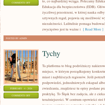
to, co najbardziej wciąga. Polecamy Eduka
ON
COMMENTS OFF
Edukacja dla bezpieczeństwa (EDB). Główn
MUZYKA
życzliwej przestrzeni, w której nauka odby
sztywnych reguł, pojawia się możliwość w
niezależności. Lulitulisie pomaga budowa
zwycięstwo jest tu ważne i
[ Read More ]
POSTED BY ADMIN
Tychy
Ta platforma to blog podróżniczy nakiero
miejsce, w którym porządkujemy konkret
miast i najbliższych regionów. Jeśli potrz
podpowiedzi, jednodniowych eskapad albo
zwiedzania, znajdziesz tu opisy podane pr
FEBRUARY - 4 - 2026
praktykę. To Śląsk bez zadęcia, ale z cieka
ON
COMMENTS OFF
teraźniejszości. W centrum opowieści stoi
TYCHY