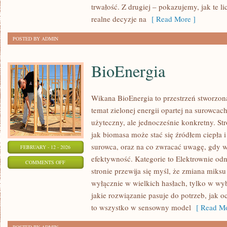
trwałość. Z drugiej – pokazujemy, jak te li
realne decyzje na
[ Read More ]
POSTED BY ADMIN
BioEnergia
Wikana BioEnergia to przestrzeń stworzona
temat zielonej energii opartej na surowca
użyteczny, ale jednocześnie konkretny. St
jak biomasa może stać się źródłem ciepła 
surowca, oraz na co zwracać uwagę, gdy w
FEBRUARY - 12 - 2026
efektywność. Kategorie to Elektrownie odn
ON
COMMENTS OFF
stronie przewija się myśl, że zmiana miksu
BIOENERGIA
wyłącznie w wielkich hasłach, tylko w wyb
jakie rozwiązanie pasuje do potrzeb, jak oc
to wszystko w sensowny model
[ Read Mo