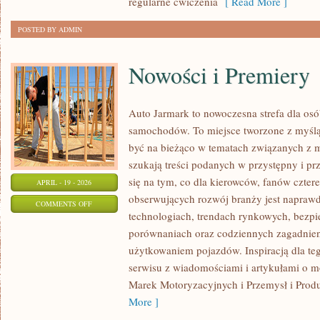
regularne ćwiczenia
[ Read More ]
POSTED BY ADMIN
Nowości i Premiery
Auto Jarmark to nowoczesna strefa dla osó
samochodów. To miejsce tworzone z myślą 
być na bieżąco w tematach związanych z m
szukają treści podanych w przystępny i pr
się na tym, co dla kierowców, fanów czter
APRIL - 19 - 2026
obserwujących rozwój branży jest naprawd
ON
COMMENTS OFF
technologiach, trendach rynkowych, bezpie
NOWOŚCI
porównaniach oraz codziennych zagadnie
I
użytkowaniem pojazdów. Inspiracją dla tego
PREMIERY
serwisu z wiadomościami i artykułami o mo
Marek Motoryzacyjnych i Przemysł i Produk
More ]