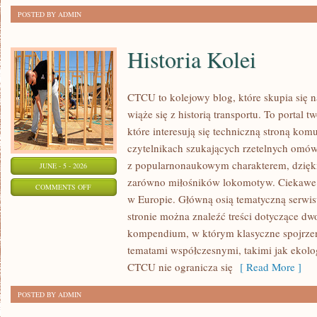
POSTED BY ADMIN
Historia Kolei
CTCU to kolejowy blog, które skupia się 
wiąże się z historią transportu. To portal 
które interesują się techniczną stroną komu
czytelnikach szukających rzetelnych omówi
z popularnonaukowym charakterem, dzięk
JUNE - 5 - 2026
zarówno miłośników lokomotyw. Ciekawe li
ON
COMMENTS OFF
w Europie. Główną osią tematyczną serwis
HISTORIA
stronie można znaleźć treści dotyczące d
KOLEI
kompendium, w którym klasyczne spojrzeni
tematami współczesnymi, takimi jak ekolog
CTCU nie ogranicza się
[ Read More ]
POSTED BY ADMIN