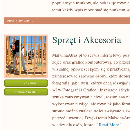
popularnych trunków, ale pokazuje równie
temu każdy wpis może stać się punktem w
POSTED BY ADMIN
Sprzęt i Akcesoria
MalwinaAtras.pl to serwis internetowy poś
zdjęć oraz grafice komputerowej. To przest
wizualnej opowieści łączy się z praktyczn
zainteresować zarówno osoby, które dopie
fotografią, jak i tych, którzy chcą rozwijać
JUNE - 6 - 2026
AI w Fotografii i Grafice i Inspiracje i St
ON
COMMENTS OFF
sztuka zatrzymywania chwil, rozumiana ni
SPRZĘT
wykonywanie zdjęć, ale również jako form
I
stronie można znaleźć treści związane z św
AKCESORIA
patrzeć uważniej. Dzięki temu MalwinaAtra
wiedzy dla osób, które
[ Read More ]