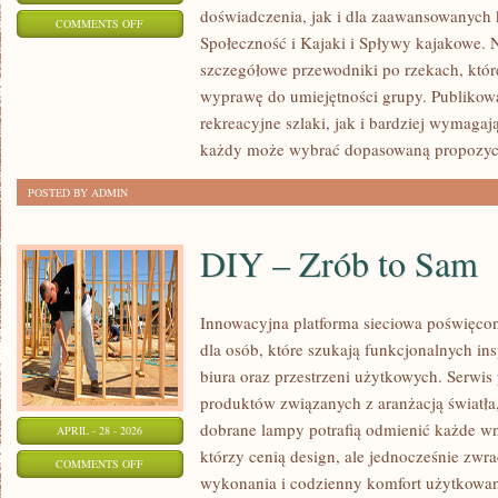
doświadczenia, jak i dla zaawansowanych 
ON
COMMENTS OFF
Społeczność i Kajaki i Spływy kajakowe. 
BEZPIECZEŃSTWO
szczegółowe przewodniki po rzekach, któ
NA
wyprawę do umiejętności grupy. Publikowa
WODZIE
rekreacyjne szlaki, jak i bardziej wymaga
każdy może wybrać dopasowaną propozycję
POSTED BY ADMIN
DIY – Zrób to Sam
Innowacyjna platforma sieciowa poświęco
dla osób, które szukają funkcjonalnych in
biura oraz przestrzeni użytkowych. Serwis
produktów związanych z aranżacją światła
dobrane lampy potrafią odmienić każde wnę
APRIL - 28 - 2026
którzy cenią design, ale jednocześnie zwr
ON
COMMENTS OFF
wykonania i codzienny komfort użytkowan
DIY