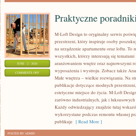
Praktyczne poradnik
M-Loft Design to oryginalny serwis poświ
przestrzeni, który inspiruje osoby poszu
na urządzenie apartamentu oraz loftu. To 
wszystkich, którzy interesują się temata
aranżowaniem wnętrz oraz najnowszymi r
JUNE - 2 - 2026
wyposażenia i wystroju. Zobacz także Aran
ON
COMMENTS OFF
Małe wnętrza – wielkie rozwiązania. Na s
PRAKTYCZNE
publikacje dotyczące modnych przestrzeni
PORADNIKI
estetyczne miejsce do życia. M-Loft Desig
zarówno industrialnych, jak i luksusowych
Każdy odwiedzający znajdzie tutaj wskazó
wykorzystane podczas remontu własnej prze
publikuje
[ Read More ]
POSTED BY ADMIN