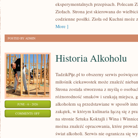
eksperymentalnych przepisach. Polecam Z
NASZYCH
Ziołach. Strona jest skierowana do wielbici
CZYTELNIKÓW
codzienne posiłki. Zioła od Kuchni może 
More ]
POSTED BY ADMIN
Historia Alkoholu
TadzikPije.pl to obszerny serwis poświęco
miłośnik ciekawostek może znaleźć nieban
Strona została stworzona z myślą o osobac
różnorodność smaków i szukają miejsca, g
alkoholem są przedstawiane w sposób inter
JUNE - 6 - 2026
zakątek, w którym kulinaria łączą się z p
ON
COMMENTS OFF
na stronie Sztuka Koktajli i Wina i Winnice
HISTORIA
można znaleźć opracowania, które prowadz
ALKOHOLU
świat alkoholi. Serwis nie ogranicza się w