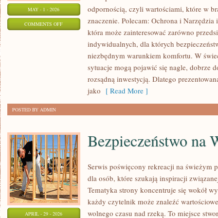
odpornością, czyli wartościami, które w 
MAY - 1 - 2026
znaczenie. Polecam: Ochrona i Narzędzia 
ON
COMMENTS OFF
która może zainteresować zarówno przedsię
ZAGROŻENIA
indywidualnych, dla których bezpieczeństw
I
niezbędnym warunkiem komfortu. W świec
ATAKI
sytuacje mogą pojawić się nagle, dobrze d
rozsądną inwestycją. Dlatego prezentowan
jako
[ Read More ]
POSTED BY ADMIN
Bezpieczeństwo na 
Serwis poświęcony rekreacji na świeżym po
dla osób, które szukają inspiracji związan
Tematyka strony koncentruje się wokół w
każdy czytelnik może znaleźć wartościowe
wolnego czasu nad rzeką. To miejsce stwo
APRIL - 29 - 2026