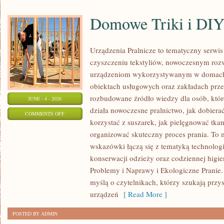
Domowe Triki i DI
Urządzenia Pralnicze to tematyczny serwi
czyszczeniu tekstyliów, nowoczesnym roz
urządzeniom wykorzystywanym w domach, f
obiektach usługowych oraz zakładach prz
rozbudowane źródło wiedzy dla osób, które
JUNE - 4 - 2026
działa nowoczesne pralnictwo, jak dobierać
ON
COMMENTS OFF
korzystać z suszarek, jak pielęgnować tkan
DOMOWE
organizować skuteczny proces prania. To 
TRIKI
wskazówki łączą się z tematyką technologii
I
konserwacji odzieży oraz codziennej higie
DIY
Problemy i Naprawy i Ekologiczne Pranie. 
myślą o czytelnikach, którzy szukają przy
urządzeń
[ Read More ]
POSTED BY ADMIN