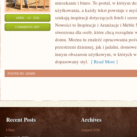
mieszkanie i biuro. To portal, w którym de
użytkowania, a każdy tekst powstaje z myś
szukają inspiracji dotyczących foteli i sz
APRIL - 10 - 2026
Nowości to Inspiracje i Aranżacje i Meble 
ON
COMMENTS OFF
stworzona dla osób, które chcą rozsądnie 
MEBLE
domu. Można tu znaleźć opracowania poś
W
przestrzeni dziennej, jak i jadalni, domow
STYLACH
innym obszarom użytkowym, w których wa
WNĘTRZARSKICH
dopasowany styl.
[ Read More ]
POSTED BY ADMIN
Recent Posts
Archives
Chiny
August 2026