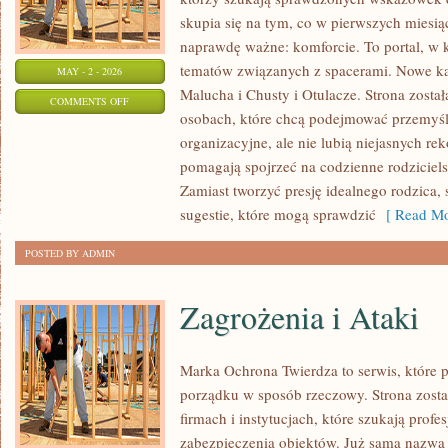
skupia się na tym, co w pierwszych miesiąc
naprawdę ważne: komforcie. To portal, w 
tematów związanych z spacerami. Nowe kat
MAY - 2 - 2026
Malucha i Chusty i Otulacze. Strona zosta
ON
COMMENTS OFF
osobach, które chcą podejmować przemyśl
KARMIENIE
organizacyjne, ale nie lubią niejasnych re
I
pomagają spojrzeć na codzienne rodzicie
POSIŁKI
Zamiast tworzyć presję idealnego rodzica,
sugestie, które mogą sprawdzić
[ Read Mo
POSTED BY ADMIN
Zagrożenia i Ataki
Marka Ochrona Twierdza to serwis, które p
porządku w sposób rzeczowy. Strona zosta
firmach i instytucjach, które szukają prof
zabezpieczenia obiektów. Już sama nazwa 