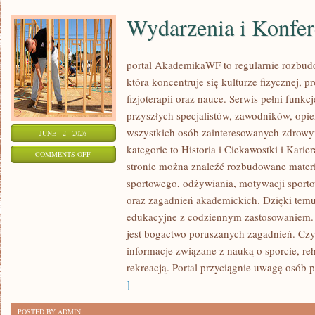
Wydarzenia i Konfer
portal AkademikaWF to regularnie rozbud
która koncentruje się kulturze fizycznej, pr
fizjoterapii oraz nauce. Serwis pełni funkc
przyszłych specjalistów, zawodników, op
wszystkich osób zainteresowanych zdrowy
JUNE - 2 - 2026
kategorie to Historia i Ciekawostki i Kar
ON
COMMENTS OFF
stronie można znaleźć rozbudowane mater
WYDARZENIA
sportowego, odżywiania, motywacji sport
I
oraz zagadnień akademickich. Dzięki temu 
KONFERENCJE
edukacyjne z codziennym zastosowaniem.
jest bogactwo poruszanych zagadnień. Czy
informacje związane z nauką o sporcie, reha
rekreacją. Portal przyciągnie uwagę osób p
]
POSTED BY ADMIN