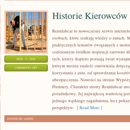
Historie Kierowców 
Rentdabcar to nowoczesny serwis interne
osobach, które szukają wiedzy o autach. S
praktycznych tematów związanych z motor
codziennym źródłem inspiracji zarówno dla
tych, którzy dopiero poznają świat wynaj
MAY - 5 - 2026
którym można znaleźć omówienia dotyczą
ON
COMMENTS OFF
korzystania z auta, od sprawdzania koszt
HISTORIE
ubezpieczenia. Nowości na stronie Wypożyc
KIEROWCÓW
Premiery. Charakter strony Rentdabcar moż
I
poradnikowy. Jej największą wartością jest
OPINIE
jednego wąskiego zagadnienia, lecz pokaz
perspektyw.
[ Read More ]
POSTED BY ADMIN