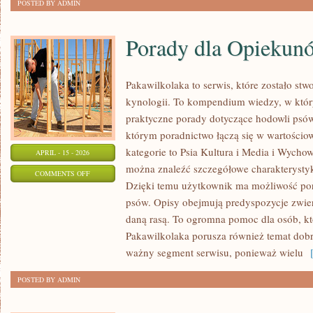
POSTED BY ADMIN
Porady dla Opiekun
Pakawilkolaka to serwis, które zostało st
kynologii. To kompendium wiedzy, w któr
praktyczne porady dotyczące hodowli psów.
którym poradnictwo łączą się w wartościo
kategorie to Psia Kultura i Media i Wychow
APRIL - 15 - 2026
można znaleźć szczegółowe charakterysty
ON
COMMENTS OFF
Dzięki temu użytkownik ma możliwość po
PORADY
psów. Opisy obejmują predyspozycje zwierz
DLA
daną rasą. To ogromna pomoc dla osób, któ
OPIEKUNÓW
Pakawilkolaka porusza również temat dob
ważny segment serwisu, ponieważ wielu
[
POSTED BY ADMIN