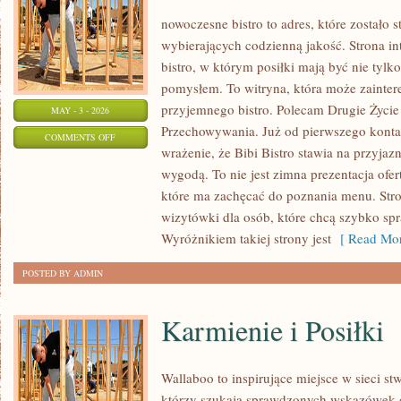
nowoczesne bistro to adres, które zostało 
wybierających codzienną jakość. Strona in
bistro, w którym posiłki mają być nie tylk
pomysłem. To witryna, która może zainter
przyjemnego bistro. Polecam Drugie Życie
MAY - 3 - 2026
Przechowywania. Już od pierwszego kont
ON
COMMENTS OFF
wrażenie, że Bibi Bistro stawia na przyjaz
DRUGIE
wygodą. To nie jest zimna prezentacja ofert
ŻYCIE
które ma zachęcać do poznania menu. Str
SKŁADNIKÓW
wizytówki dla osób, które chcą szybko spr
Wyróżnikiem takiej strony jest
[ Read Mor
POSTED BY ADMIN
Karmienie i Posiłki
Wallaboo to inspirujące miejsce w sieci st
którzy szukają sprawdzonych wskazówek d