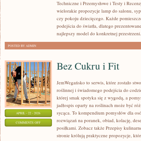
Techniczne i Przemysłowe i Testy i Recenz
–
wielorakie propozycje lamp do salonu, sypia
ZRÓB
czy pokoju dziecięcego. Każde pomieszc
TO
podejścia do światła, dlatego prezentowa
SAM
najlepszy model do konkretnej przestrzeni
POSTED BY ADMIN
Bez Cukru i Fit
JemWegańsko to serwis, które zostało stwo
roślinnej i świadomego podejścia do codzi
której smak spotyka się z wygodą, a pomys
jadłospis oparty na roślinach może być ró
sycąca. To kompendium pomysłów dla osób
APRIL - 22 - 2026
rozwiązań na poranek, obiad, kolację, de
ON
COMMENTS OFF
posiłkami. Zobacz także Przepisy kulinarne
BEZ
stronie królują praktyczne propozycje, kt
CUKRU