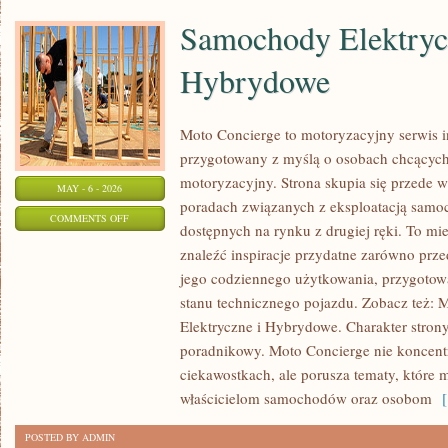
Samochody Elektryc
Hybrydowe
Moto Concierge to motoryzacyjny serwis i
przygotowany z myślą o osobach chcących
motoryzacyjny. Strona skupia się przede 
MAY - 6 - 2026
poradach związanych z eksploatacją samo
ON
COMMENTS OFF
dostępnych na rynku z drugiej ręki. To mi
SAMOCHODY
znaleźć inspiracje przydatne zarówno prze
ELEKTRYCZNE
jego codziennego użytkowania, przygotow
I
stanu technicznego pojazdu. Zobacz też: 
HYBRYDOWE
Elektryczne i Hybrydowe. Charakter stron
poradnikowy. Moto Concierge nie koncentr
ciekawostkach, ale porusza tematy, które
właścicielom samochodów oraz osobom
[ 
POSTED BY ADMIN