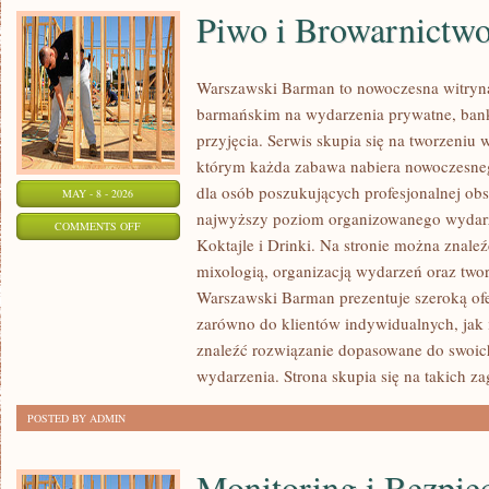
Piwo i Browarnictw
Warszawski Barman to nowoczesna witryn
barmańskim na wydarzenia prywatne, bank
przyjęcia. Serwis skupia się na tworzeniu 
którym każda zabawa nabiera nowoczesneg
dla osób poszukujących profesjonalnej obs
MAY - 8 - 2026
najwyższy poziom organizowanego wydarze
ON
COMMENTS OFF
Koktajle i Drinki. Na stronie można znaleź
PIWO
mixologią, organizacją wydarzeń oraz two
I
Warszawski Barman prezentuje szeroką ofe
BROWARNICTWO
zarówno do klientów indywidualnych, jak 
znaleźć rozwiązanie dopasowane do swoich
wydarzenia. Strona skupia się na takich z
POSTED BY ADMIN
Monitoring i Bezpie