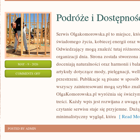
Podróże i Dostępnoś
Serwis Olgakomorowska.pl to miejsce, któr
świadomego życia, kobiecej energii oraz
Odwiedzający mogą znaleźć tutaj różnorod
organizacji dnia. Strona została stworzona
doceniają naturalności oraz harmonii i ba
MAY - 9 - 2026
artykuły dotyczące mody, pielęgnacji, well
ON
COMMENTS OFF
przestrzeni. Publikacje są pisane w sposó
PODRÓŻE
wszyscy zainteresowani mogą szybko znaleź
I
OlgaKomorowska.pl wyróżnia się świeżym
DOSTĘPNOŚĆ
treści. Każdy wpis jest rozwijana z uwagą n
czytanie serwisu staje się przyjemne. Duż
minimalistyczny wygląd, która
[ Read Mor
POSTED BY ADMIN