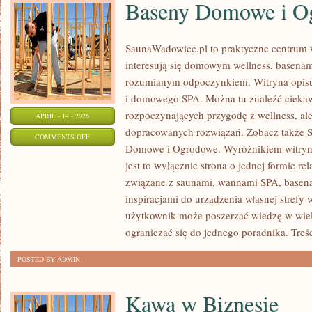
Baseny Domowe i O
SaunaWadowice.pl to praktyczne centrum w
interesują się domowym wellness, basenami
rozumianym odpoczynkiem. Witryna opisuj
i domowego SPA. Można tu znaleźć cieka
rozpoczynających przygodę z wellness, al
APRIL - 14 - 2026
dopracowanych rozwiązań. Zobacz także 
ON
COMMENTS OFF
Domowe i Ogrodowe. Wyróżnikiem witryny 
BASENY
jest to wyłącznie strona o jednej formie r
DOMOWE
związane z saunami, wannami SPA, basen
I
inspiracjami do urządzenia własnej strefy 
OGRODOWE
użytkownik może poszerzać wiedzę w wiel
ograniczać się do jednego poradnika. Treś
POSTED BY ADMIN
Kawa w Biznesie