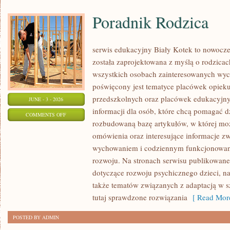
Poradnik Rodzica
serwis edukacyjny Biały Kotek to nowoczes
została zaprojektowana z myślą o rodzicac
wszystkich osobach zainteresowanych wyc
poświęcony jest tematyce placówek opiek
przedszkolnych oraz placówek edukacyjny
JUNE - 3 - 2026
informacji dla osób, które chcą pomagać d
ON
COMMENTS OFF
rozbudowaną bazę artykułów, w której mo
PORADNIK
omówienia oraz interesujące informacje zw
RODZICA
wychowaniem i codziennym funkcjonowani
rozwoju. Na stronach serwisu publikowan
dotyczące rozwoju psychicznego dzieci, n
także tematów związanych z adaptacją w s
tutaj sprawdzone rozwiązania
[ Read More
POSTED BY ADMIN