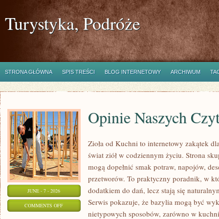
Turystyka, Podróże
STRONA GŁÓWNA
SPIS TREŚCI
BLOG INTERNETOWY
ARCHIWUM
TA
Opinie Naszych Czy
Zioła od Kuchni to internetowy zakątek dl
świat ziół w codziennym życiu. Strona skup
mogą dopełnić smak potraw, napojów, de
przetworów. To praktyczny poradnik, w któ
dodatkiem do dań, lecz stają się naturaln
JUNE - 7 - 2026
Serwis pokazuje, że bazylia mogą być wy
ON
COMMENTS OFF
nietypowych sposobów, zarówno w kuchni t
OPINIE