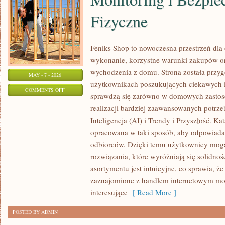
Fizyczne
Feniks Shop to nowoczesna przestrzeń dla 
wykonanie, korzystne warunki zakupów o
wychodzenia z domu. Strona została przy
MAY - 7 - 2026
użytkownikach poszukujących ciekawych i
ON
COMMENTS OFF
sprawdzą się zarówno w domowych zastoso
MONITORING
realizacji bardziej zaawansowanych potrze
I
Inteligencja (AI) i Trendy i Przyszłość. K
BEZPIECZEŃSTWO
opracowana w taki sposób, aby odpowiada
FIZYCZNE
odbiorców. Dzięki temu użytkownicy mogą
rozwiązania, które wyróżniają się solidno
asortymentu jest intuicyjne, co sprawia, ż
zaznajomione z handlem internetowym mo
interesujące
[ Read More ]
POSTED BY ADMIN