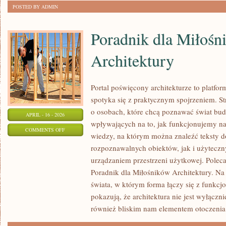
POSTED BY ADMIN
Poradnik dla Miłośn
Architektury
Portal poświęcony architekturze to platfo
spotyka się z praktycznym spojrzeniem. St
o osobach, które chcą poznawać świat bud
APRIL - 16 - 2026
wpływających na to, jak funkcjonujemy na 
ON
COMMENTS OFF
wiedzy, na którym można znaleźć teksty 
PORADNIK
rozpoznawalnych obiektów, jak i użyteczny
DLA
urządzaniem przestrzeni użytkowej. Poleca
MIŁOŚNIKÓW
Poradnik dla Miłośników Architektury. Na s
ARCHITEKTURY
świata, w którym forma łączy się z funkcjo
pokazują, że architektura nie jest wyłączni
również bliskim nam elementem otoczenia