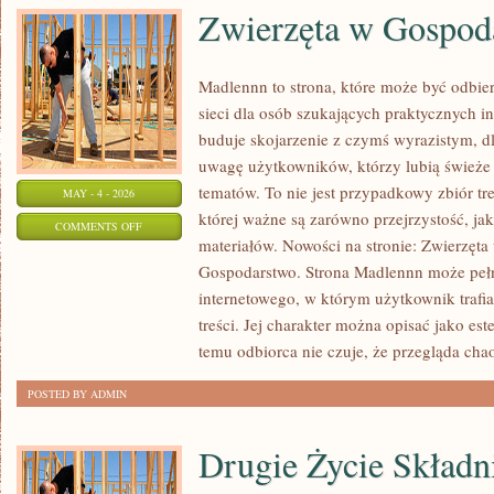
Zwierzęta w Gospod
Madlennn to strona, które może być odbie
sieci dla osób szukających praktycznych i
buduje skojarzenie z czymś wyrazistym, d
uwagę użytkowników, którzy lubią świeże 
tematów. To nie jest przypadkowy zbiór tre
MAY - 4 - 2026
której ważne są zarówno przejrzystość, ja
ON
COMMENTS OFF
materiałów. Nowości na stronie: Zwierzęt
ZWIERZĘTA
Gospodarstwo. Strona Madlennn może peł
W
internetowego, w którym użytkownik trafi
GOSPODARSTWIE
treści. Jej charakter można opisać jako est
temu odbiorca nie czuje, że przegląda chao
POSTED BY ADMIN
Drugie Życie Skład