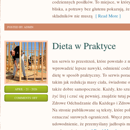
codziennych posiłków. To miejsce, w który
I
bliska, a potrawy bez glutenu pokazują, ż
FIT
składników nie muszą
[ Read More ]
POSTED BY ADMIN
Dieta w Praktyce
ten serwis to przestrzeń, które powstało z
wprowadzić lepsze nawyki, odmienić codzi
dietę w sposób praktyczny. To serwis po
takim jak redukcja masy ciała, świadome o
także dobre samopoczucie. Każdy, kto szuk
APRIL - 21 - 2026
żyć lżej i czuć się pewniej, znajdzie tut
ON
COMMENTS OFF
Zdrowe Odchudzanie dla Każdego i Zdrow
DIETA
Na stronie publikowane są teksty, które po
W
oznaczać surowych ograniczeń. Wręcz prze
PRAKTYCE
udowodnienie, że przemyślany jadłospis m