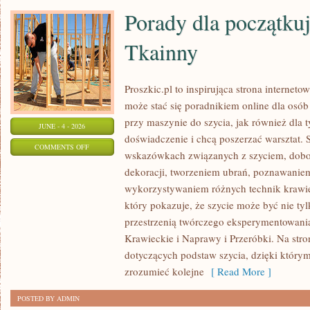
Porady dla początkuj
Tkainny
Proszkic.pl to inspirująca strona internet
może stać się poradnikiem online dla osób
przy maszynie do szycia, jak również dla 
JUNE - 4 - 2026
doświadczenie i chcą poszerzać warsztat. S
ON
COMMENTS OFF
wskazówkach związanych z szyciem, dob
PORADY
dekoracji, tworzeniem ubrań, poznawaniem
DLA
wykorzystywaniem różnych technik krawiec
POCZĄTKUJĄCYCH
który pokazuje, że szycie może być nie ty
I
przestrzenią twórczego eksperymentowania
TKAINNY
Krawieckie i Naprawy i Przeróbki. Na stro
dotyczących podstaw szycia, dzięki który
zrozumieć kolejne
[ Read More ]
POSTED BY ADMIN