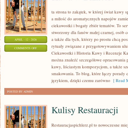
ta strona to zakątek, w której świat kawy s
a miłość do aromatycznych napojów zamien
ciekawostki i bogaty zbiór tematów. To ser
stworzony dla fanów małej czarnej, osób 
a także dla tych, którzy po prostu chcą p
APRIL - 12 - 2026
rytuały związane z przygotowywaniem ul
ON
COMMENTS OFF
Ciekawostki i Historia Kawy i Recenzje Ka
KAWA
można znaleźć szczegółowe opracowania 
W
kawy, liściastym kompozycjom, a także sze
BIZNESIE
smakowania. To blog, które łączy porady 
językiem, dzięki czemu zarówno
[ Read M
POSTED BY ADMIN
Kulisy Restauracji
Restauracjaspichlerz.pl to nowoczesne mie