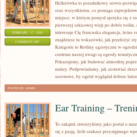
Hellerówka to poradnikowy serwis poświ
oraz wszystkiemu, co pomaga zaprojektow
miejsce, w którym pomysł spotyka się z 
pierwszej szkicowej wizji po dobór roślin, r
interesuje Cię francuska elegancja, leśna
FEBRUARY - 17 - 2026
znajdziesz tu wskazówki, jak przełożyć s
ON
COMMENTS OFF
Kategorie to Rośliny egzotyczne w ogrodz
ROŚLINY
centrum naszej uwagi są ogrody tematyczne:
EGZOTYCZNE
Pokazujemy, jak budować atmosferę poprzez
W
natury. Podpowiadamy, jak zestawiać drze
OGRODZIE
sezonowe, by ogród wyglądał dobrze latem i
POSTED BY ADMIN
Ear Training – Tren
To zakątek stworzyliśmy jako portal o mu
się z pasją. Jeśli szukasz przystępnego 