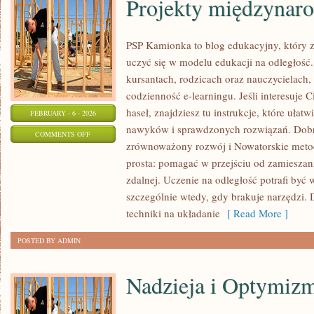
Projekty międzynar
PSP Kamionka to blog edukacyjny, który z
uczyć się w modelu edukacji na odległość.
kursantach, rodzicach oraz nauczycielach,
codzienność e-learningu. Jeśli interesuje C
haseł, znajdziesz tu instrukcje, które ułat
FEBRUARY - 6 - 2026
nawyków i sprawdzonych rozwiązań. Dobre
ON
COMMENTS OFF
zrównoważony rozwój i Nowatorskie metody
PROJEKTY
prosta: pomagać w przejściu od zamieszan
MIĘDZYNARODOWE
zdalnej. Uczenie na odległość potrafi być
szczególnie wtedy, gdy brakuje narzędzi. 
techniki na układanie
[ Read More ]
POSTED BY ADMIN
Nadzieja i Optymiz