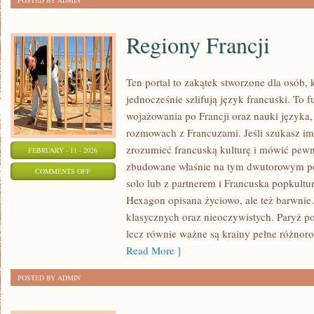
POSTED BY ADMIN
Regiony Francji
Ten portal to zakątek stworzone dla osób, 
jednocześnie szlifują język francuski. To 
wojażowania po Francji oraz nauki języka
rozmowach z Francuzami. Jeśli szukasz imp
zrozumieć francuską kulturę i mówić pewni
FEBRUARY - 11 - 2026
zbudowane właśnie na tym dwutorowym pod
ON
COMMENTS OFF
solo lub z partnerem i Francuska popkultur
REGIONY
Hexagon opisana życiowo, ale też barwnie. 
FRANCJI
klasycznych oraz nieoczywistych. Paryż po
lecz równie ważne są krainy pełne różnoro
Read More ]
POSTED BY ADMIN