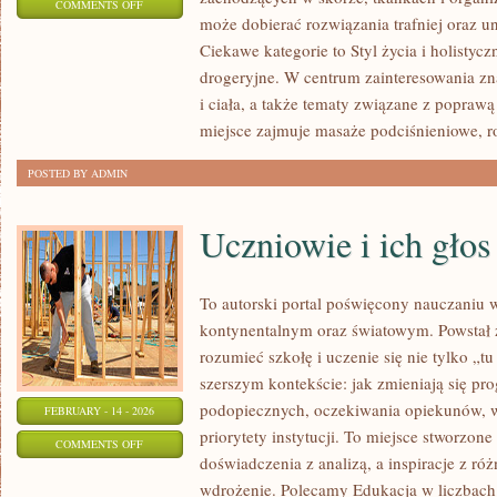
ON
COMMENTS OFF
może dobierać rozwiązania trafniej oraz u
PYTANIA
Ciekawe kategorie to Styl życia i holistyc
OD
drogeryjne. W centrum zainteresowania zna
CZYTELNIKÓW
i ciała, a także tematy związane z poprawą
miejsce zajmuje masaże podciśnieniowe, 
POSTED BY ADMIN
Uczniowie i ich głos
To autorski portal poświęcony nauczaniu w
kontynentalnym oraz światowym. Powstał z
rozumieć szkołę i uczenie się nie tylko „tu
szerszym kontekście: jak zmieniają się pr
podopiecznych, oczekiwania opiekunów,
FEBRUARY - 14 - 2026
priorytety instytucji. To miejsce stworzone
ON
COMMENTS OFF
doświadczenia z analizą, a inspiracje z ró
UCZNIOWIE
wdrożenie. Polecamy Edukacja w liczbach