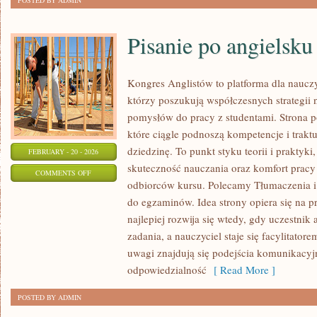
POSTED BY ADMIN
Pisanie po angielsku
Kongres Anglistów to platforma dla nauczy
którzy poszukują współczesnych strategii 
pomysłów do pracy z studentami. Strona p
które ciągle podnoszą kompetencje i trak
dziedzinę. To punkt styku teorii i praktyki,
FEBRUARY - 20 - 2026
skuteczność nauczania oraz komfort pracy
ON
COMMENTS OFF
odbiorców kursu. Polecamy Tłumaczenia i i
PISANIE
do egzaminów. Idea strony opiera się na p
PO
najlepiej rozwija się wtedy, gdy uczestnik
ANGIELSKU
zadania, a nauczyciel staje się facylitato
uwagi znajdują się podejścia komunikacyjn
odpowiedzialność
[ Read More ]
POSTED BY ADMIN