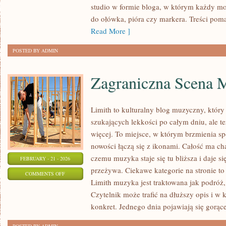
studio w formie bloga, w którym każdy m
NATURA
do ołówka, pióra czy markera. Treści pom
I
Read More ]
PRZEDMIOTY
POSTED BY ADMIN
Zagraniczna Scena 
Limith to kulturalny blog muzyczny, który
szukających lekkości po całym dniu, ale te
więcej. To miejsce, w którym brzmienia sp
nowości łączą się z ikonami. Całość ma cha
czemu muzyka staje się tu bliższa i daje si
FEBRUARY - 21 - 2026
przeżywa. Ciekawe kategorie na stronie t
ON
COMMENTS OFF
Limith muzyka jest traktowana jak podróż, 
ZAGRANICZNA
Czytelnik może trafić na dłuższy opis i w
SCENA
konkret. Jednego dnia pojawiają się gorąc
MUZYCZNA