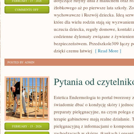
dotyczące rutyny dnia z maluchem oraz r
FEBRUARY - 15 - 2026
żłobkowego aż po pierwsze lata szkoły. Z
ON
COMMENTS OFF
wychowawcze i Rozwój dziecka. Ideą serwi
ADAPTACJA
które dla wielu rodzin stają się wyzwanie
DZIECKA
uczucia dziecka, reguły domowe, kontakt z
codzienne dylematy związane z żywieniem
bezpieczeństwem. Przedszkole309 łączy p
dzięki czemu łatwiej
[ Read More ]
POSTED BY ADMIN
Pytania od czytelni
Estetica Endermologia to portal tworzony 
świadomie dbać o kondycję skóry i jednocz
preparaty pielęgnacyjne, na czym polega e
terapie gabinetowe mają realne działanie. 
pielęgnacyjną z informacjami o kompone
FEBRUARY - 15 - 2026
zachodzących w skórze, tkankach i organi