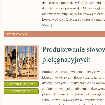
ŻE
jak laserowe operacje żylaków, czyli zajmu
PICIE
dana jednostka prezentuje. Ale też w głów
albowiem zajmuje się w kluczowej mierze
OGROMNEJ
korygować jakość życia i podnosić samooc
ILOŚCI
More ]
WODY
KORZYSTNIE
POSTED BY ADMIN
WPŁYWA
Produkowanie stos
pielęgnacyjnych
Produkowanie odpowiednich nawyków piel
którego jesteśmy chwilowo obserwatorami
dyscyplinę życia. I faktycznie jest to ogro
DECEMBER - 23 - 2025
z takich opresji, jak medycyna niekonwenc
ON
COMMENTS OFF
pionierski wynalazek, jakikolwiek orygin
PRODUKOWANIE
szkic, to w dużej większości przykładów c
STOSOWNYCH