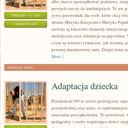
albo chcesz uporządkować podstawy, znajd
prostych rzeczy do trudniejszych. To nie j
żywy przewodnik dla osób, które chcą świ
FEBRUARY - 16 - 2026
stronie Muzyka Klasyczna i Muzyka Popu
ON
COMMENTS OFF
serwisu są kluczowe elementy muzycznego 
EAR
melodyczna oraz orientacja na pięciolinii
TRAINING
czym są wartości rytmiczne, jak trzymać pul
–
pewniej interpretować nuty. Dzięki temu n
TRENING
More ]
SŁUCHU
POSTED BY ADMIN
Adaptacja dziecka
Przedszkole309 to serwis poświęcony opie
przedszkolnej oraz temu, co najważniejsze
nauczaniu początkowemu. To przestrzeń, 
pedagodzy i osoby wspierające dzieci zna