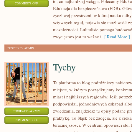
to, co najbardziej wciąga. Polecamy Eduka
ON
COMMENTS OFF
Edukacja dla bezpieczeństwa (EDB). Główn
MUZYKA
życzliwej przestrzeni, w której nauka odby
sztywnych reguł, pojawia się możliwość w
niezależności. Lulitulisie pomaga budowa
zwycięstwo jest tu ważne i
[ Read More ]
POSTED BY ADMIN
Tychy
Ta platforma to blog podróżniczy nakiero
miejsce, w którym porządkujemy konkret
miast i najbliższych regionów. Jeśli potrz
podpowiedzi, jednodniowych eskapad albo
zwiedzania, znajdziesz tu opisy podane pr
FEBRUARY - 4 - 2026
praktykę. To Śląsk bez zadęcia, ale z cieka
ON
COMMENTS OFF
teraźniejszości. W centrum opowieści stoi
TYCHY