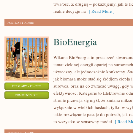
trwałość. Z drugiej – pokazujemy, jak te li
realne decyzje na
[ Read More ]
POSTED BY ADMIN
BioEnergia
Wikana BioEnergia to przestrzeń stworzona
temat zielonej energii opartej na surowca
użyteczny, ale jednocześnie konkretny. St
jak biomasa może stać się źródłem ciepła 
surowca, oraz na co zwracać uwagę, gdy w
FEBRUARY - 12 - 2026
efektywność. Kategorie to Elektrownie odn
ON
COMMENTS OFF
stronie przewija się myśl, że zmiana miksu
BIOENERGIA
wyłącznie w wielkich hasłach, tylko w wyb
jakie rozwiązanie pasuje do potrzeb, jak oc
to wszystko w sensowny model
[ Read Mo