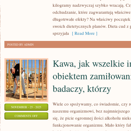
TO
kilogramy nadzwyczaj szybko wracają. Czy
PRZYKRE
odchudzanie, które zagwarantują właściwe
MIMO
długotrwałe efekty? Na właściwy początek
CIĄGŁYCH
swoich dietetycznych planów. Dieta cud z 
PRÓB
sprzyjała
[ Read More ]
DOTARCIA
POSTED BY ADMIN
DO
LUDZI
Kawa, jak wszelkie i
I
obiektem zamiłowan
badaczy, którzy
Wiele co spożywamy, co świadomie, czy r
NOVEMBER - 25 - 2025
naszemu organizmowi, bez najmniejszego 
ON
COMMENTS OFF
się, że picie ogromnej ilości alkoholu nie
KAWA,
funkcjonowanie organizmu. Mało który fab
JAK