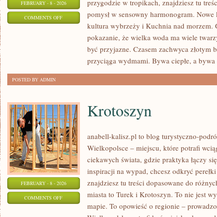
przygodzie w tropikach, znajdziesz tu treś
FEBRUARY - 8 - 2026
pomysł w sensowny harmonogram. Nowe kate
ON
COMMENTS OFF
kultura wybrzeży i Kuchnia nad morzem. G
WEEKEND
pokazanie, że wielka woda ma wiele twarzy:
NAD
być przyjazne. Czasem zachwyca złotym 
WODĄ
przyciąga wydmami. Bywa ciepłe, a bywa 
POSTED BY ADMIN
Krotoszyn
anabell-kalisz.pl to blog turystyczno-pod
Wielkopolsce – miejscu, które potrafi wciąg
ciekawych świata, gdzie praktyka łączy się 
inspiracji na wypad, chcesz odkryć pereł
znajdziesz tu treści dopasowane do różny
FEBRUARY - 8 - 2026
miasta to Turek i Krotoszyn. To nie jest w
ON
COMMENTS OFF
mapie. To opowieść o regionie – prowadzo
KROTOSZYN