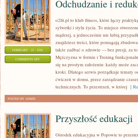
Odchudzanie i reduk
o2fit.pl to klub fitness, które łączy prak
sylwetki i stylu życia. To miejsce stworzo
mądrzej, a jednocześnie nie lubią przypad
znajdziesz treści, które pomagają zbudowa
także zadbać o zdrowie — bez presji, za t
FEBRUARY - 10 - 2026
Mężczyzna w formie i Trening funkcjonalny 
ON
COMMENTS OFF
się na prostym założeniu: każdy może zaczą
ODCHUDZANIE
kroki. Dlatego serwis porządkuje tematy 
I
ćwiczeń w domu, przez zarządzanie czasem
REDUKCJA
technicznych. To przestrzeń, w której
[ Re
POSTED BY ADMIN
Przyszłość edukacji
Ośrodek edukacyjna w Popowie to przestrz