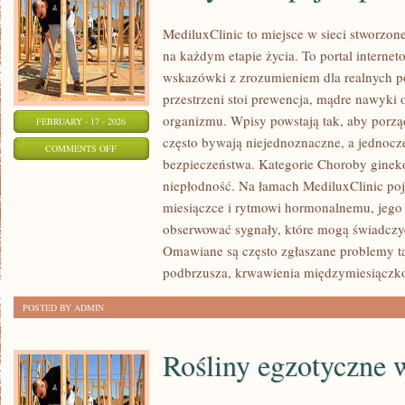
MediluxClinic to miejsce w sieci stworzon
na każdym etapie życia. To portal internet
wskazówki z zrozumieniem dla realnych po
przestrzeni stoi prewencja, mądre nawyki
organizmu. Wpisy powstają tak, aby porzą
FEBRUARY - 17 - 2026
często bywają niejednoznaczne, a jednocz
ON
COMMENTS OFF
bezpieczeństwa. Kategorie Choroby gineko
ANTYKONCEPCJA
niepłodność. Na łamach MediluxClinic poj
I
miesiączce i rytmowi hormonalnemu, jego 
PLANOWANIE
obserwować sygnały, które mogą świadczy
RODZINY
Omawiane są często zgłaszane problemy ta
podbrzusza, krwawienia międzymiesiączk
POSTED BY ADMIN
Rośliny egzotyczne 