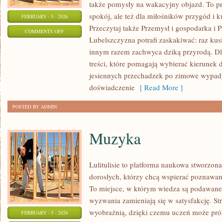
także pomysły na wakacyjny objazd. To prz
spokój, ale też dla miłośników przygód i 
FEBRUARY - 5 - 2026
Przeczytaj także Przemysł i gospodarka i P
ON
COMMENTS OFF
Lubelszczyzna potrafi zaskakiwać: raz ku
SZKOŁY
innym razem zachwyca dziką przyrodą. Dla
I
treści, które pomagają wybierać kierunek d
EDUKACJA
jesiennych przechadzek po zimowe wypady
doświadczenie
[ Read More ]
POSTED BY ADMIN
Muzyka
Lulitulisie to platforma naukowa stworzon
dorosłych, którzy chcą wspierać poznawan
To miejsce, w którym wiedza są podawane 
wyzwania zamieniają się w satysfakcję. Str
wyobraźnią, dzięki czemu uczeń może prób
FEBRUARY - 5 - 2026