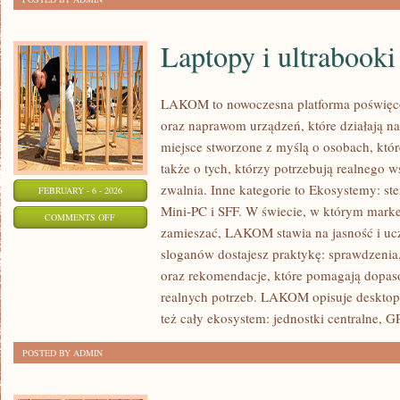
Laptopy i ultrabooki
LAKOM to nowoczesna platforma poświęc
oraz naprawom urządzeń, które działają n
miejsce stworzone z myślą o osobach, któ
także o tych, którzy potrzebują realnego 
zwalnia. Inne kategorie to Ekosystemy: st
FEBRUARY - 6 - 2026
Mini-PC i SFF. W świecie, w którym market
ON
COMMENTS OFF
zamieszać, LAKOM stawia na jasność i uc
LAPTOPY
sloganów dostajesz praktykę: sprawdzenia,
I
oraz rekomendacje, które pomagają dopaso
ULTRABOOKI
realnych potrzeb. LAKOM opisuje desktop
też cały ekosystem: jednostki centralne, 
POSTED BY ADMIN