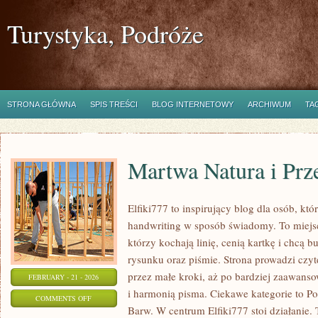
Turystyka, Podróże
STRONA GŁÓWNA
SPIS TREŚCI
BLOG INTERNETOWY
ARCHIWUM
TA
Martwa Natura i Prz
Elfiki777 to inspirujący blog dla osób, któ
handwriting w sposób świadomy. To miejsc
którzy kochają linię, cenią kartkę i chcą 
rysunku oraz piśmie. Strona prowadzi czyt
przez małe kroki, aż po bardziej zaawans
FEBRUARY - 21 - 2026
i harmonią pisma. Ciekawe kategorie to Po
ON
COMMENTS OFF
Barw. W centrum Elfiki777 stoi działanie. To
MARTWA