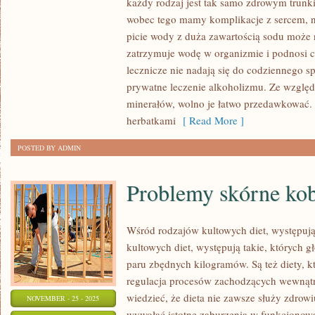
każdy rodzaj jest tak samo zdrowym trunki
WSZELKIE
wobec tego mamy komplikacje z sercem, n
INNE
picie wody z duża zawartością sodu może 
TOWARY
zatrzymuje wodę w organizmie i podnosi c
lecznicze nie nadają się do codziennego 
JEST
prywatne leczenie alkoholizmu. Ze względ
OBIEKTEM
minerałów, wolno je łatwo przedawkować.
ZAMIŁOWANIA
herbatkami
[ Read More ]
WIELU
BADACZY,
POSTED BY ADMIN
KTÓRZY
Problemy skórne kob
Wśród rodzajów kultowych diet, występują
kultowych diet, występują takie, których g
paru zbędnych kilogramów. Są też diety, k
regulacja procesów zachodzących wewnątr
wiedzieć, że dieta nie zawsze służy zdrow
NOVEMBER - 25 - 2025
wywołać istotne zaburzenia w funkcjonow