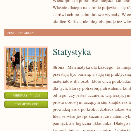
Wielkopolska potrafi być miejska, kameral
Właśnie dlatego na stronie pojawiają się 
starówkach po jednodniowe wypady. W cen
okolice Kalisza, ale blog obejmuje też wio
POSTED BY ADMIN
Statystyka
Strona „Matematyka dla każdego” to miejs
przestają być barierą, a stają się praktyczn
materiałów dla osób, które chcą poukłada
dla tych, którzy potrzebują utrwalenia ko
od tego, czy jesteś uczniem, wspierający
FEBRUARY - 7 - 2026
prostu dorosłym uczącym się, znajdziesz tu
ON
COMMENTS OFF
prowadzą krok po kroku. Zobacz także Ana
STATYSTYKA
Ideą serwisu jest pokazanie, że matematyka
pamięci, ale logiczna układanka. Dlatego m
łączyć intuicję z precyzją zapisu. Zamiast