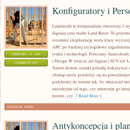
Konfiguratory i Pers
Landworld to kompendium stworzony z my
Jaguara oraz marki Land Rover. To przestrz
rozumieć eksploatację wozu klasy wyższej.
ABC po bardziej szczegółowe zagadnienia,
rynku i technologii. Polecamy Samochody
FEBRUARY - 18 - 2026
i Design W świecie aut Jaguar i SUV-ów Lan
ON
COMMENTS OFF
Nawet drobne oznaki potrafią wskazywać 
KONFIGURATORY
obsługi może przełożyć się na poważniejs
I
podchodzi do tematu tak, by właściciel mó
PERSONALIZACJA
niezależnie od tego, czy interesuje go mie
terenie, czy
[ Read More ]
POSTED BY ADMIN
Antykoncepcja i pla