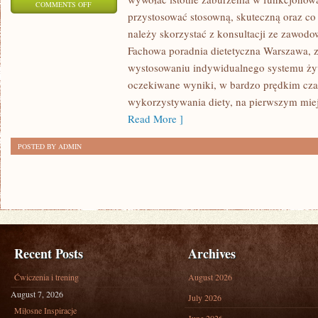
ON
COMMENTS OFF
przystosować stosowną, skuteczną oraz co n
PROBLEMY
należy skorzystać z konsultacji ze zawodo
SKÓRNE
Fachowa poradnia dietetyczna Warszawa,
KOBIET
wystosowaniu indywidualnego systemu żyw
oczekiwane wyniki, w bardzo prędkim czas
wykorzystywania diety, na pierwszym mie
Read More ]
POSTED BY ADMIN
Recent Posts
Archives
Ćwiczenia i trening
August 2026
August 7, 2026
July 2026
Miłosne Inspiracje