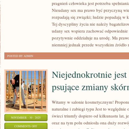
DUŻO
pragnień człowieka jest potrzeba spełniani
WAŻNYCH
Nieudany sex ma prawo być przyczyną wi
RZECZY
rozpadają się związki; ludzie popadają w 
WY
Tej dyscypliny życia nie należy bagatelizo
udany sex wspiera zachować odpowiednie z
LUDZKIM
pozytywnie oddziałuje na urodę. Ma prawo
ŻYCIU:
niemniej jednak przede wszystkim źródło 
PRACA,
RODZINA,
POSTED BY ADMIN
PRZYJACIELE
Niejednokrotnie jest 
psujące zmiany skór
Witamy w salonie kosmetycznym! Propon
naturalne i zabiegi typu Jest to względnie 
świeci triumfy dopiero od kilkunastu lat,
NOVEMBER - 30 - 2025
oraz na tym polu odniosła ona duży rozwó
ON
COMMENTS OFF