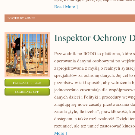
Read More ]
POSTED BY ADMIN
Inspektor Ochrony 
Przewodnik po RODO to platforma, które 
operowania danymi osobowymi po wejściu
zaprojektowana z myślą o realnych sytuac
specjalistów za ochronę danych. Jej cel to
przepisów w taki sposób, aby wdrożenia b
FEBRUARY - 7 - 2026
jednocześnie zrozumiałe dla współpraco
ON
COMMENTS OFF
danych dzieci i Polityki i procedury wewn
INSPEKTOR
znajdują się nowe zasady przetwarzania da
OCHRONY
zasada „tyle, ile trzeba”, prawidłowość, k
DANYCH
dostępem, a także rozliczalność. Dzięki t
(IOD)
rozumieć, ale też umieć zastosować kluc
More ]