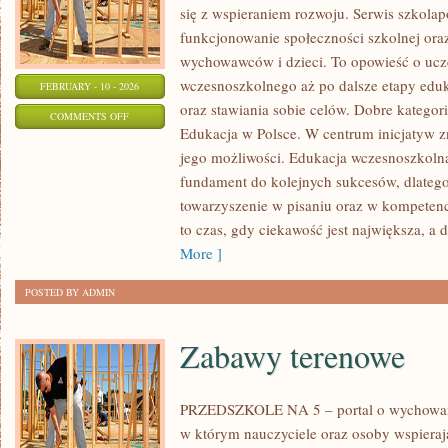
się z wspieraniem rozwoju. Serwis szkola
funkcjonowanie społeczności szkolnej oraz
wychowawców i dzieci. To opowieść o ucze
wczesnoszkolnego aż po dalsze etapy edu
FEBRUARY - 10 - 2026
oraz stawiania sobie celów. Dobre kategorie
ON
COMMENTS OFF
Edukacja w Polsce. W centrum inicjatyw z
PRZYSZŁOŚĆ
jego możliwości. Edukacja wczesnoszkolna
EDUKACJI
fundament do kolejnych sukcesów, dlatego 
towarzyszenie w pisaniu oraz w kompetenc
to czas, gdy ciekawość jest największa, a
More ]
POSTED BY ADMIN
Zabawy terenowe
PRZEDSZKOLE NA 5 – portal o wychowa
w którym nauczyciele oraz osoby wspieraj