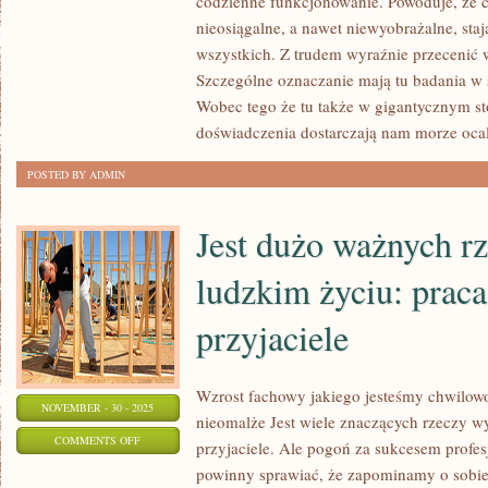
codzienne funkcjonowanie. Powoduje, że c
NAWYKÓW
nieosiągalne, a nawet niewyobrażalne, staj
PIELĘGNACYJNYCH
wszystkich. Z trudem wyraźnie przecenić
Szczególne oznaczanie mają tu badania w s
Wobec tego że tu także w gigantycznym st
doświadczenia dostarczają nam morze oca
POSTED BY ADMIN
Jest dużo ważnych r
ludzkim życiu: praca
przyjaciele
Wzrost fachowy jakiego jesteśmy chwilow
NOVEMBER - 30 - 2025
nieomalże Jest wiele znaczących rzeczy wy
ON
COMMENTS OFF
przyjaciele. Ale pogoń za sukcesem profes
JEST
powinny sprawiać, że zapominamy o sobie