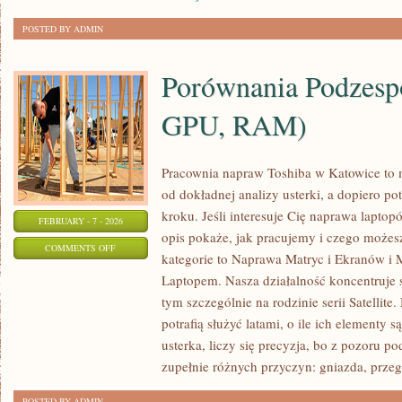
POSTED BY ADMIN
Porównania Podzes
GPU, RAM)
Pracownia napraw Toshiba w Katowice to
od dokładnej analizy usterki, a dopiero 
kroku. Jeśli interesuje Cię naprawa lapto
FEBRUARY - 7 - 2026
opis pokaże, jak pracujemy i czego możes
ON
COMMENTS OFF
kategorie to Naprawa Matryc i Ekranów i 
PORÓWNANIA
Laptopem. Nasza działalność koncentruje 
PODZESPOŁÓW
tym szczególnie na rodzinie serii Satellit
(CPU,
potrafią służyć latami, o ile ich elementy 
GPU,
usterka, liczy się precyzja, bo z pozoru
RAM)
zupełnie różnych przyczyn: gniazda, prze
POSTED BY ADMIN