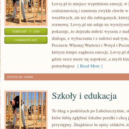
Lovsy.pl to miejsce wypełnione emocji, w 
codziennością i zamienia zwykłe chwile w 
wrażliwych, ale też dla zabieganych, któr
rozmowę. Lovsy.pl nie udaje na wyreżyser
pokazuje, że dojrzała miłość wyrasta z mał
FEBRUARY - 5 - 2026
dialogu, z wybaczania i z radości nad tym,
ON
COMMENTS OFF
Poczucie Własnej Wartości i Wstyd i Pocz
NADZIEJA
którym tempo zagłusza emocje, Lovsy.pl dz
I
gdzie serce może się uspokoić, a myśli kl
OPTYMIZM
potrzebujesz
[ Read More ]
POSTED BY ADMIN
Szkoły i edukacja
To blog o podróżach po Lubelszczyźnie, s
które lubią zgłębiać lokalne perełki i ch
przystępny. Znajdziesz tu opisy szlaków, i