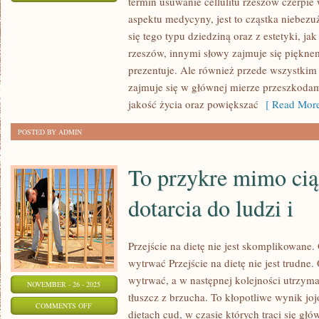
termin usuwanie cellulitu rzeszów czerpie
NIEJEDNOKROTNIE
aspektu medycyny, jest to cząstka niebezu
JEST
się tego typu dziedziną oraz z estetyki, ja
TAK,
rzeszów, innymi słowy zajmuje się pięknem
ŻE
prezentuje. Ale również przede wszystkim
KTOŚ
zajmuje się w głównej mierze przeszkoda
MA
jakość życia oraz powiększać
[ Read More
PSUJĄCE
POSTED BY ADMIN
ZMIANY
SKÓRNE
To przykre mimo cią
dotarcia do ludzi i
Przejście na dietę nie jest skomplikowane. 
wytrwać Przejście na dietę nie jest trudne. 
wytrwać, a w następnej kolejności utrzymać
NOVEMBER - 26 - 2025
tłuszcz z brzucha. To kłopotliwe wynik jo
ON
COMMENTS OFF
dietach cud, w czasie których traci się głó