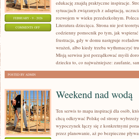
edukację znajdą praktyczne inspiracje. Str
sytuacjach związanych z adaptacją, uczuci
rozwojem w wieku przedszkolnym. Polecamy
FEBRUARY - 9 - 2026
Literatura dziecięca. Strona nie jest teor
ON
COMMENTS OFF
codzienny pomocnik po tym, jak wspierać 
ZABAWY
frustracja, gdy w domu następuje rozłado
TERENOWE
wrażeń, albo kiedy trzeba wytłumaczyć tru
Misją serwisu jest porządkować myśli dor
dziecku to, co najważniejsze: zaufanie, sa
POSTED BY ADMIN
Weekend nad wodą
Ten serwis to mapa inspiracji dla osób, kt
chcą odkrywać Polskę od strony wybrzeży
wypoczynek łączy się z konkretnymi pora
przez planowanie, aż po bezpieczne pływan