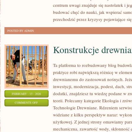
I
centrum uwagi znajduje się nastolatek i je
ICH
budować chęć do nauki, jak wspierać samod
GŁOS
przechodzić przez kryzysy pojawiające się
POSTED BY ADMIN
Konstrukcje drewnia
Ta platforma to rozbudowany blog budowl
praktyce robi największą różnicę w elemen
drewnianemu do zastosowań nośnych. Jeżeli
inwestycji, modernizacja, podest, dach, s
dodatki, znajdziesz tu wiedzę podane w z
FEBRUARY - 13 - 2026
teorii. Polecamy kategorie Ekologia i zr
ON
COMMENTS OFF
Technologie Drewniane. Rdzeniem serwisu
KONSTRUKCJE
widziane z kilku perspektyw naraz: wykona
DREWNIANE
użytkowej. Z jednej strony omawiamy para
mechaniczna, zawartość wody, skłonność d