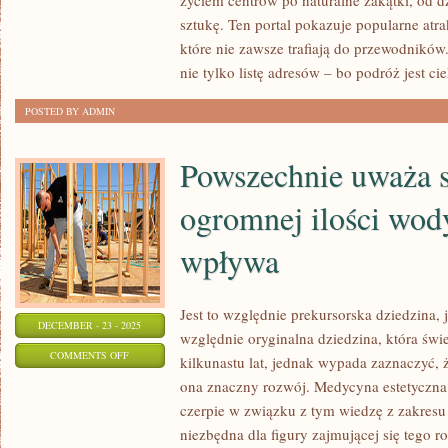
życiem centrów po naturalne zakątki, od 
sztukę. Ten portal pokazuje popularne atra
które nie zawsze trafiają do przewodników.
nie tylko listę adresów – bo podróż jest ci
POSTED BY ADMIN
Powszechnie uważa si
ogromnej ilości wod
wpływa
Jest to względnie prekursorska dziedzina, j
DECEMBER - 23 - 2025
względnie oryginalna dziedzina, która świ
ON
COMMENTS OFF
kilkunastu lat, jednak wypada zaznaczyć, 
POWSZECHNIE
ona znaczny rozwój. Medycyna estetyczna 
UWAŻA
czerpie w związku z tym wiedzę z zakresu 
SIĘ,
niezbędna dla figury zajmującej się tego ro