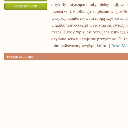
artykuły dotyczące mody, pielęgnacji, well
ON
COMMENTS OFF
przestrzeni. Publikacje są pisane w sposó
PODRÓŻE
wszyscy zainteresowani mogą szybko znaleź
I
OlgaKomorowska.pl wyróżnia się świeżym
DOSTĘPNOŚĆ
treści. Każdy wpis jest rozwijana z uwagą n
czytanie serwisu staje się przyjemne. Duż
minimalistyczny wygląd, która
[ Read Mor
POSTED BY ADMIN