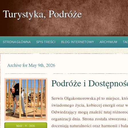
Turystyka, Podróże
STRONA GŁÓWNA
SPIS TREŚCI
BLOG INTERNETOWY
ARCHIWUM
TA
Archive for May 9th, 2026
Podróże i Dostępnoś
Serwis Olgakomorowska.pl to miejsce, któr
świadomego życia, kobiecej energii oraz
Odwiedzający mogą znaleźć tutaj różnorod
organizacji dnia. Strona została stworzona
doceniają naturalności oraz harmonii i ba
MAY - 9 - 2026