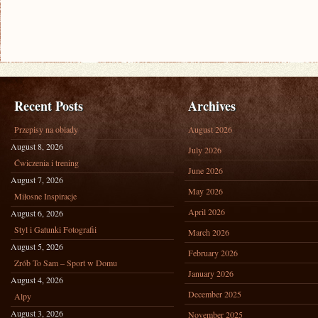
Recent Posts
Archives
Przepisy na obiady
August 2026
August 8, 2026
July 2026
Ćwiczenia i trening
June 2026
August 7, 2026
May 2026
Miłosne Inspiracje
April 2026
August 6, 2026
Styl i Gatunki Fotografii
March 2026
August 5, 2026
February 2026
Zrób To Sam – Sport w Domu
January 2026
August 4, 2026
December 2025
Alpy
August 3, 2026
November 2025