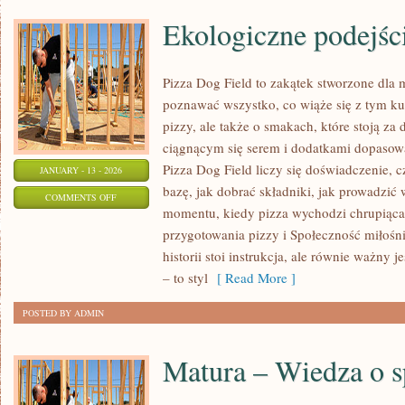
Ekologiczne podejśc
Pizza Dog Field to zakątek stworzone dla 
poznawać wszystko, co wiąże się z tym ku
pizzy, ale także o smakach, które stoją z
ciągnącym się serem i dodatkami dopasow
Pizza Dog Field liczy się doświadczenie, c
JANUARY - 13 - 2026
bazę, jak dobrać składniki, jak prowadzić 
ON
COMMENTS OFF
momentu, kiedy pizza wychodzi chrupiąca.
EKOLOGICZNE
przygotowania pizzy i Społeczność miłośn
PODEJŚCIE
historii stoi instrukcja, ale równie ważny je
DO
– to styl
[ Read More ]
PIZZY
POSTED BY ADMIN
Matura – Wiedza o s