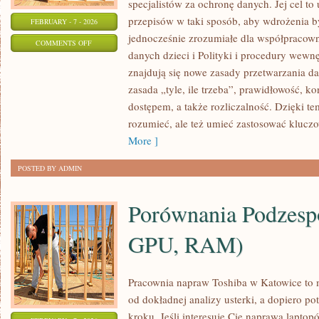
specjalistów za ochronę danych. Jej cel to
przepisów w taki sposób, aby wdrożenia b
FEBRUARY - 7 - 2026
jednocześnie zrozumiałe dla współpraco
ON
COMMENTS OFF
danych dzieci i Polityki i procedury wewn
INSPEKTOR
znajdują się nowe zasady przetwarzania da
OCHRONY
zasada „tyle, ile trzeba”, prawidłowość, k
DANYCH
dostępem, a także rozliczalność. Dzięki t
(IOD)
rozumieć, ale też umieć zastosować kluc
More ]
POSTED BY ADMIN
Porównania Podzes
GPU, RAM)
Pracownia napraw Toshiba w Katowice to
od dokładnej analizy usterki, a dopiero 
kroku. Jeśli interesuje Cię naprawa lapto