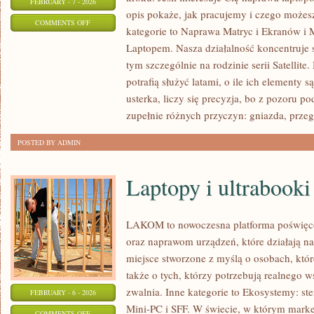
FEBRUARY - 7 - 2026
opis pokaże, jak pracujemy i czego możes
ON
COMMENTS OFF
kategorie to Naprawa Matryc i Ekranów i 
PORÓWNANIA
Laptopem. Nasza działalność koncentruje 
PODZESPOŁÓW
tym szczególnie na rodzinie serii Satellit
(CPU,
potrafią służyć latami, o ile ich elementy 
GPU,
usterka, liczy się precyzja, bo z pozoru
RAM)
zupełnie różnych przyczyn: gniazda, prze
POSTED BY ADMIN
Laptopy i ultrabooki
LAKOM to nowoczesna platforma poświęc
oraz naprawom urządzeń, które działają n
miejsce stworzone z myślą o osobach, któ
także o tych, którzy potrzebują realnego 
zwalnia. Inne kategorie to Ekosystemy: st
FEBRUARY - 6 - 2026
Mini-PC i SFF. W świecie, w którym market
ON
COMMENTS OFF