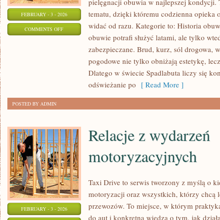
pielęgnacji obuwia w najlepszej kondycji.
tematu, dzięki któremu codzienna opieka o b
FEBRUARY - 3 - 2026
widać od razu. Kategorie to: Historia obu
ON
COMMENTS OFF
obuwie potrafi służyć latami, ale tylko wt
KOLEKCJONERZY
zabezpieczane. Brud, kurz, sól drogowa, 
I
pogodowe nie tylko obniżają estetykę, lecz
PASJONACI
Dlatego w świecie Spadlabuta liczy się ko
BUTÓW
odświeżanie po
[ Read More ]
POSTED BY ADMIN
Relacje z wydarzeń
motoryzacyjnych
Taxi Drive to serwis tworzony z myślą o k
motoryzacji oraz wszystkich, którzy chcą l
przewozów. To miejsce, w którym praktyk
FEBRUARY - 3 - 2026
do aut i konkretną wiedzą o tym, jak dzia