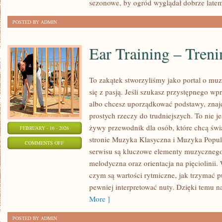
sezonowe, by ogród wyglądał dobrze latem i
POSTED BY ADMIN
Ear Training – Tren
To zakątek stworzyliśmy jako portal o mu
się z pasją. Jeśli szukasz przystępnego 
albo chcesz uporządkować podstawy, znajd
prostych rzeczy do trudniejszych. To nie j
żywy przewodnik dla osób, które chcą świ
FEBRUARY - 16 - 2026
stronie Muzyka Klasyczna i Muzyka Popu
ON
COMMENTS OFF
serwisu są kluczowe elementy muzycznego 
EAR
melodyczna oraz orientacja na pięciolinii
TRAINING
czym są wartości rytmiczne, jak trzymać pul
–
pewniej interpretować nuty. Dzięki temu n
TRENING
More ]
SŁUCHU
POSTED BY ADMIN