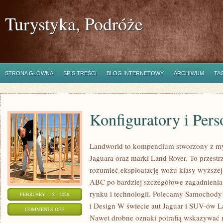
Turystyka, Podróże
STRONA GŁÓWNA
SPIS TREŚCI
BLOG INTERNETOWY
ARCHIWUM
TA
Konfiguratory i Pers
Landworld to kompendium stworzony z my
Jaguara oraz marki Land Rover. To przestrz
rozumieć eksploatację wozu klasy wyższej.
ABC po bardziej szczegółowe zagadnienia,
rynku i technologii. Polecamy Samochody
FEBRUARY - 18 - 2026
i Design W świecie aut Jaguar i SUV-ów Lan
ON
COMMENTS OFF
Nawet drobne oznaki potrafią wskazywać 
KONFIGURATORY