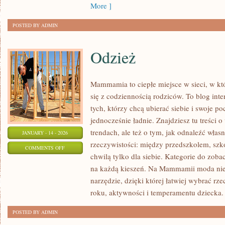
More ]
POSTED BY ADMIN
Odzież
Mammamia to ciepłe miejsce w sieci, w kt
się z codziennością rodziców. To blog int
tych, którzy chcą ubierać siebie i swoje p
jednocześnie ładnie. Znajdziesz tu treści o
trendach, ale też o tym, jak odnaleźć włas
JANUARY - 14 - 2026
rzeczywistości: między przedszkolem, szko
ON
COMMENTS OFF
chwilą tylko dla siebie. Kategorie do zo
ODZIEŻ
na każdą kieszeń. Na Mammamii moda nie j
narzędzie, dzięki której łatwiej wybrać r
roku, aktywności i temperamentu dziecka.
POSTED BY ADMIN