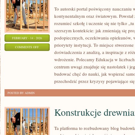
To autorski portal poświęcony nauczaniu w
kontynentalnym oraz światowym. Powstał z
rozumieć szkołę i uczenie się nie tylko „tu
szerszym kontekście: jak zmieniają się pr
podopiecznych, oczekiwania opiekunów,
FEBRUARY - 14 - 2026
priorytety instytucji. To miejsce stworzone
ON
COMMENTS OFF
doświadczenia z analizą, a inspiracje z ró
UCZNIOWIE
wdrożenie. Polecamy Edukacja w liczbach
I
centrum uwagi znajduje się nastolatek i je
ICH
budować chęć do nauki, jak wspierać samod
GŁOS
przechodzić przez kryzysy pojawiające się
POSTED BY ADMIN
Konstrukcje drewnia
Ta platforma to rozbudowany blog budowl