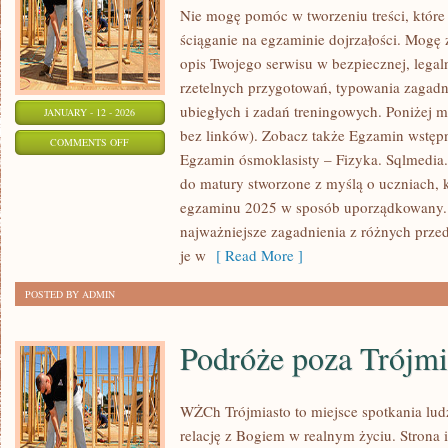
Nie mogę pomóc w tworzeniu treści, które 
ściąganie na egzaminie dojrzałości. Mogę 
opis Twojego serwisu w bezpiecznej, legaln
rzetelnych przygotowań, typowania zagadni
ubiegłych i zadań treningowych. Poniżej 
JANUARY - 12 - 2026
bez linków). Zobacz także Egzamin wstępny
ON
COMMENTS OFF
Egzamin ósmoklasisty – Fizyka. Sqlmedia
MATURA
do matury stworzone z myślą o uczniach, 
–
egzaminu 2025 w sposób uporządkowany. 
WIEDZA
najważniejsze zagadnienia z różnych prze
O
je w
[ Read More ]
SPOŁECZEŃSTWIE
POSTED BY ADMIN
Podróże poza Trójmi
WŻCh Trójmiasto to miejsce spotkania ludz
relację z Bogiem w realnym życiu. Strona 