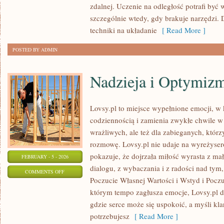
zdalnej. Uczenie na odległość potrafi być
szczególnie wtedy, gdy brakuje narzędzi. 
techniki na układanie
[ Read More ]
POSTED BY ADMIN
Nadzieja i Optymiz
Lovsy.pl to miejsce wypełnione emocji, w 
codziennością i zamienia zwykłe chwile w 
wrażliwych, ale też dla zabieganych, któr
rozmowę. Lovsy.pl nie udaje na wyreżyser
pokazuje, że dojrzała miłość wyrasta z mał
FEBRUARY - 5 - 2026
dialogu, z wybaczania i z radości nad tym,
ON
COMMENTS OFF
Poczucie Własnej Wartości i Wstyd i Pocz
NADZIEJA
którym tempo zagłusza emocje, Lovsy.pl dz
I
gdzie serce może się uspokoić, a myśli kl
OPTYMIZM
potrzebujesz
[ Read More ]