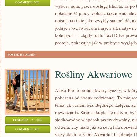
ON
COMMENTS OFF
wyboru auta, przez obsługę klienta, aż po
RELACJE
opłacalność pracy. Zobacz także Auta elek
Z
opisuje taxi nie jako zwykły samochód, ale
WYDARZEŃ
jednych to zawód, dla innych alternatywne
MOTORYZACYJNYCH
kolejnych — ciągły ruch. Taxi Drive prowad
postoje, pokazując jak w praktyce wygląda
POSTED BY ADMIN
Rośliny Akwariowe
Akwa-Pro to portal akwarystyczny, w któr
pokazana od strony codziennej. To miejsce
temat akwarium bez zbędnego zadęcia, za 
rozwiązania. Strona skupia się na tym, by
słodkowodne w sposób przewidywalny, niez
FEBRUARY - 2 - 2026
od zera, czy masz już za sobą lata doświa
ON
COMMENTS OFF
wszystkich to Nano Akwaria i Inspiracje i
ROŚLINY