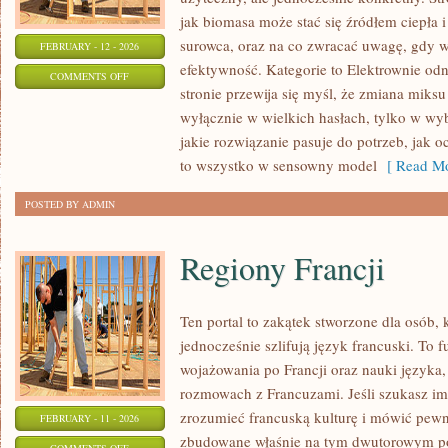
jak biomasa może stać się źródłem ciepła 
surowca, oraz na co zwracać uwagę, gdy w
FEBRUARY - 12 - 2026
efektywność. Kategorie to Elektrownie odn
ON
COMMENTS OFF
stronie przewija się myśl, że zmiana miksu
BIOENERGIA
wyłącznie w wielkich hasłach, tylko w wyb
jakie rozwiązanie pasuje do potrzeb, jak oc
to wszystko w sensowny model
[ Read Mo
POSTED BY ADMIN
Regiony Francji
Ten portal to zakątek stworzone dla osób, 
jednocześnie szlifują język francuski. To 
wojażowania po Francji oraz nauki języka
rozmowach z Francuzami. Jeśli szukasz imp
zrozumieć francuską kulturę i mówić pewni
FEBRUARY - 11 - 2026
zbudowane właśnie na tym dwutorowym pod
ON