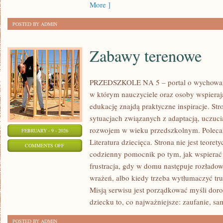
More ]
POSTED BY ADMIN
Zabawy terenowe
PRZEDSZKOLE NA 5 – portal o wychowa
w którym nauczyciele oraz osoby wspieraj
edukację znajdą praktyczne inspiracje. Str
sytuacjach związanych z adaptacją, uczuci
rozwojem w wieku przedszkolnym. Polecamy
FEBRUARY - 9 - 2026
Literatura dziecięca. Strona nie jest teor
ON
COMMENTS OFF
codzienny pomocnik po tym, jak wspierać 
ZABAWY
frustracja, gdy w domu następuje rozłado
TERENOWE
wrażeń, albo kiedy trzeba wytłumaczyć tru
Misją serwisu jest porządkować myśli dor
dziecku to, co najważniejsze: zaufanie, sa
POSTED BY ADMIN