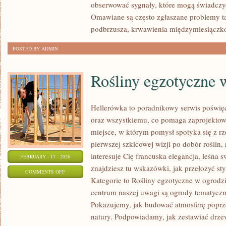
obserwować sygnały, które mogą świadczy
RODZINY
Omawiane są często zgłaszane problemy ta
podbrzusza, krwawienia międzymiesiączk
POSTED BY ADMIN
Rośliny egzotyczne 
Hellerówka to poradnikowy serwis poświ
oraz wszystkiemu, co pomaga zaprojektow
miejsce, w którym pomysł spotyka się z 
pierwszej szkicowej wizji po dobór roślin, r
interesuje Cię francuska elegancja, leśna
FEBRUARY - 17 - 2026
znajdziesz tu wskazówki, jak przełożyć s
ON
COMMENTS OFF
Kategorie to Rośliny egzotyczne w ogrodz
ROŚLINY
centrum naszej uwagi są ogrody tematyczne:
EGZOTYCZNE
Pokazujemy, jak budować atmosferę poprzez
W
natury. Podpowiadamy, jak zestawiać drze
OGRODZIE