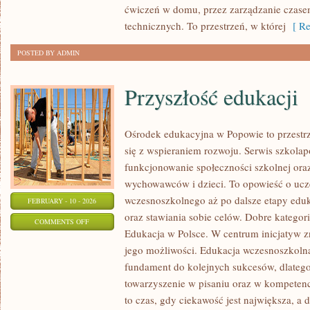
ćwiczeń w domu, przez zarządzanie czasem
REDUKCJA
technicznych. To przestrzeń, w której
[ Re
POSTED BY ADMIN
Przyszłość edukacji
Ośrodek edukacyjna w Popowie to przestrz
się z wspieraniem rozwoju. Serwis szkola
funkcjonowanie społeczności szkolnej oraz
wychowawców i dzieci. To opowieść o ucze
wczesnoszkolnego aż po dalsze etapy edu
FEBRUARY - 10 - 2026
oraz stawiania sobie celów. Dobre kategorie
ON
COMMENTS OFF
Edukacja w Polsce. W centrum inicjatyw z
PRZYSZŁOŚĆ
jego możliwości. Edukacja wczesnoszkolna
EDUKACJI
fundament do kolejnych sukcesów, dlatego 
towarzyszenie w pisaniu oraz w kompetenc
to czas, gdy ciekawość jest największa, a