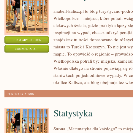
anabell-kalisz.pl to blog turystyczno-pod
Wielkopolsce – miejscu, które potrafi wciąg
ciekawych świata, gdzie praktyka łączy się 
inspiracji na wypad, chcesz odkryć pereł
znajdziesz tu treści dopasowane do różny
FEBRUARY - 8 - 2026
miasta to Turek i Krotoszyn. To nie jest w
ON
COMMENTS OFF
mapie. To opowieść o regionie – prowadzo
KROTOSZYN
Wielkopolska potrafi być miejska, kameral
Właśnie dlatego na stronie pojawiają się 
starówkach po jednodniowe wypady. W cen
okolice Kalisza, ale blog obejmuje też wio
POSTED BY ADMIN
Statystyka
Strona „Matematyka dla każdego” to miejs