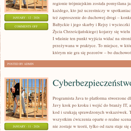
regionie trójmiejskim została pomyślana j
każdego, kto już uczestniczy w spotkaniach
też zaproszenie do duchowej drogi – konk
JANUARY - 12 - 2026
Bałtyckie i jego skarby i Rejsy i wyciecz
ON
COMMENTS OFF
Życia Chrześcijańskiego) kojarzy się wiel
PODRÓŻE
I właśnie ten punkt wyjścia widać na stro
POZA
przeżywana w praktyce. To miejsce, w kt
TRÓJMIASTO
którym nie gra się pozorów – bo duchowoś
POSTED BY ADMIN
Cyberbezpieczeństw
Programista Java to platforma stworzone d
Javy krok po kroku i wejść do branży IT, al
kod i szukają sprawdzonych wskazówek. To
wszystkim ćwiczenia oparte o realne scena
nie zostaje w teorii, tylko od razu staje 
JANUARY - 11 - 2026