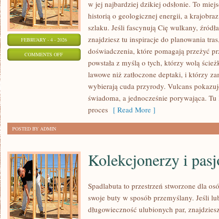
w jej najbardziej dzikiej odsłonie. To miej
historią o geologicznej energii, a krajobr
szlaku. Jeśli fascynują Cię wulkany, źródł
znajdziesz tu inspiracje do planowania tras
FEBRUARY - 4 - 2026
doświadczenia, które pomagają przeżyć pr
ON
COMMENTS OFF
powstała z myślą o tych, którzy wolą ście
KRATEROWE
lawowe niż zatłoczone deptaki, i którzy z
JEZIORA
wybierają cuda przyrody. Vulcans pokazuj
I
świadoma, a jednocześnie porywająca. Tu lic
WULKANY
proces
[ Read More ]
POSTED BY ADMIN
Kolekcjonerzy i pas
Spadlabuta to przestrzeń stworzone dla osó
swoje buty w sposób przemyślany. Jeśli lu
długowieczność ulubionych par, znajdziesz