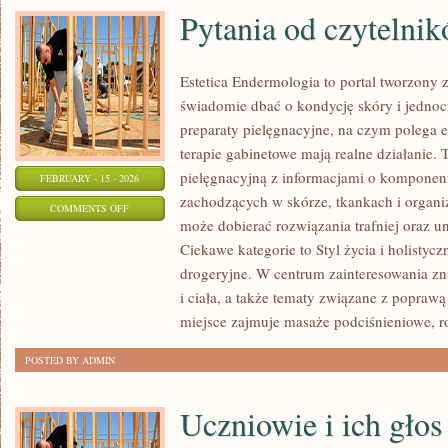
Pytania od czytelni
Estetica Endermologia to portal tworzony 
świadomie dbać o kondycję skóry i jednocz
preparaty pielęgnacyjne, na czym polega e
terapie gabinetowe mają realne działanie. 
pielęgnacyjną z informacjami o kompone
FEBRUARY - 15 - 2026
zachodzących w skórze, tkankach i organi
ON
COMMENTS OFF
może dobierać rozwiązania trafniej oraz u
PYTANIA
Ciekawe kategorie to Styl życia i holistyc
OD
drogeryjne. W centrum zainteresowania zna
CZYTELNIKÓW
i ciała, a także tematy związane z poprawą
miejsce zajmuje masaże podciśnieniowe, 
POSTED BY ADMIN
Uczniowie i ich głos