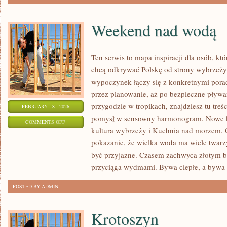
Weekend nad wodą
Ten serwis to mapa inspiracji dla osób, kt
chcą odkrywać Polskę od strony wybrzeży
wypoczynek łączy się z konkretnymi pora
przez planowanie, aż po bezpieczne pływan
przygodzie w tropikach, znajdziesz tu treś
FEBRUARY - 8 - 2026
pomysł w sensowny harmonogram. Nowe kate
ON
COMMENTS OFF
kultura wybrzeży i Kuchnia nad morzem. G
WEEKEND
pokazanie, że wielka woda ma wiele twarzy:
NAD
być przyjazne. Czasem zachwyca złotym 
WODĄ
przyciąga wydmami. Bywa ciepłe, a bywa 
POSTED BY ADMIN
Krotoszyn