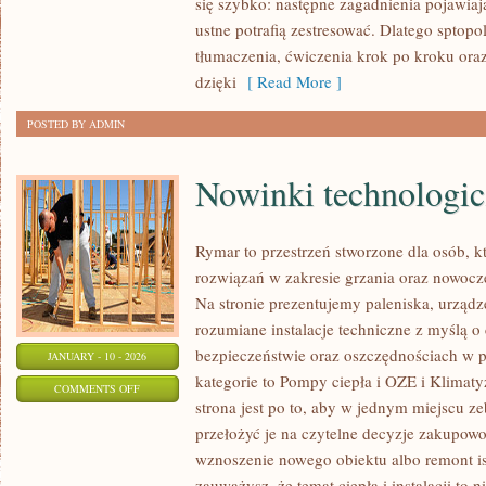
się szybko: następne zagadnienia pojawiaj
DRAMA
ustne potrafią zestresować. Dlatego sptopo
SZKOLNA
tłumaczenia, ćwiczenia krok po kroku ora
dzięki
[ Read More ]
POSTED BY ADMIN
Nowinki technologic
Rymar to przestrzeń stworzone dla osób, 
rozwiązań w zakresie grzania oraz nowocze
Na stronie prezentujemy paleniska, urządz
rozumiane instalacje techniczne z myślą o
bezpieczeństwie oraz oszczędnościach w p
JANUARY - 10 - 2026
kategorie to Pompy ciepła i OZE i Klimaty
ON
COMMENTS OFF
strona jest po to, aby w jednym miejscu z
NOWINKI
przełożyć je na czytelne decyzje zakupowo
TECHNOLOGICZNE
wznoszenie nowego obiektu albo remont ist
I
zauważysz, że temat ciepła i instalacji to n