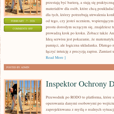
przestają być barierą, a stają się praktyczn
materiałów dla osób, które chcą poukłada
dla tych, którzy potrzebują utrwalenia ko
od tego, czy jesteś uczniem, wspierający
FEBRUARY - 7 - 2026
prostu dorosłym uczącym się, znajdziesz tu
ON
COMMENTS OFF
prowadzą krok po kroku. Zobacz także Ana
STATYSTYKA
Ideą serwisu jest pokazanie, że matematyka
pamięci, ale logiczna układanka. Dlatego m
łączyć intuicję z precyzją zapisu. Zamiast
Read More ]
POSTED BY ADMIN
Inspektor Ochrony 
Przewodnik po RODO to platforma, które 
operowania danymi osobowymi po wejściu
zaprojektowana z myślą o realnych sytuac