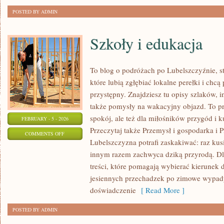
POSTED BY ADMIN
Szkoły i edukacja
To blog o podróżach po Lubelszczyźnie, s
które lubią zgłębiać lokalne perełki i ch
przystępny. Znajdziesz tu opisy szlaków, i
także pomysły na wakacyjny objazd. To prz
spokój, ale też dla miłośników przygód i 
FEBRUARY - 5 - 2026
Przeczytaj także Przemysł i gospodarka i P
ON
COMMENTS OFF
Lubelszczyzna potrafi zaskakiwać: raz ku
SZKOŁY
innym razem zachwyca dziką przyrodą. Dla
I
treści, które pomagają wybierać kierunek d
EDUKACJA
jesiennych przechadzek po zimowe wypady
doświadczenie
[ Read More ]
POSTED BY ADMIN