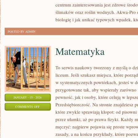
centrum zainteresowania jest zdrowe środo
AKWARIOWE
ślimaków oraz roślin wodnych. Akwa-Pro o
biologię i jak unikać typowych wpadek, któ
POSTED BY ADMIN
Matematyka
To serwis naukowy tworzony z myślą o dz
liceum. Jeśli szukasz miejsca, które porz
w systematycznych powtórkach, jesteś w d
przygotowane tak, aby wspierały zarówno t
pewność, jak i osoby, które celują w leps
JANUARY - 15 - 2026
Przedsiębiorczość. Na stronie znajdziesz 
ON
COMMENTS OFF
które zwykle sprawiają kłopot: od pisowni
MATEMATYKA
przez ułamki, aż po prawa fizyki. Każdy mat
męczyć: najpierw pojawia się proste wpro
zasady, a na końcu przykłady, które pozwal