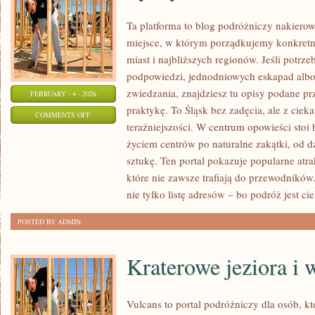
Ta platforma to blog podróżniczy nakiero
miejsce, w którym porządkujemy konkret
miast i najbliższych regionów. Jeśli potrz
podpowiedzi, jednodniowych eskapad albo
zwiedzania, znajdziesz tu opisy podane pr
FEBRUARY - 4 - 2026
praktykę. To Śląsk bez zadęcia, ale z cieka
ON
COMMENTS OFF
teraźniejszości. W centrum opowieści stoi
TYCHY
życiem centrów po naturalne zakątki, od 
sztukę. Ten portal pokazuje popularne atra
które nie zawsze trafiają do przewodników.
nie tylko listę adresów – bo podróż jest ci
POSTED BY ADMIN
Kraterowe jeziora i
Vulcans to portal podróżniczy dla osób, k