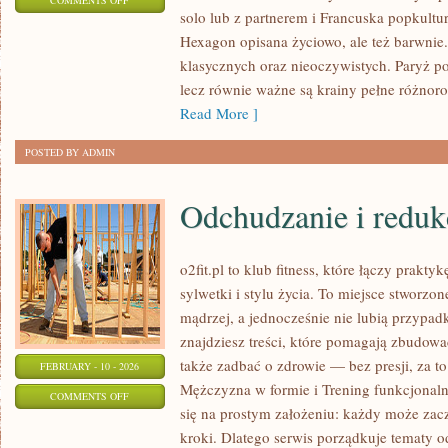
COMMENTS OFF
solo lub z partnerem i Francuska popkultur
REGIONY
Hexagon opisana życiowo, ale też barwnie. 
FRANCJI
klasycznych oraz nieoczywistych. Paryż po
lecz równie ważne są krainy pełne różnoro
Read More ]
POSTED BY ADMIN
Odchudzanie i reduk
o2fit.pl to klub fitness, które łączy prak
sylwetki i stylu życia. To miejsce stworzo
mądrzej, a jednocześnie nie lubią przypad
znajdziesz treści, które pomagają zbudowa
także zadbać o zdrowie — bez presji, za t
FEBRUARY - 10 - 2026
Mężczyzna w formie i Trening funkcjonalny 
ON
COMMENTS OFF
się na prostym założeniu: każdy może zaczą
ODCHUDZANIE
kroki. Dlatego serwis porządkuje tematy 
I