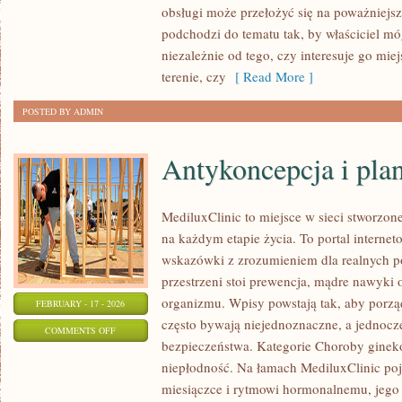
obsługi może przełożyć się na poważniejs
I
podchodzi do tematu tak, by właściciel mó
PERSONALIZACJA
niezależnie od tego, czy interesuje go mie
terenie, czy
[ Read More ]
POSTED BY ADMIN
Antykoncepcja i pla
MediluxClinic to miejsce w sieci stworzon
na każdym etapie życia. To portal internet
wskazówki z zrozumieniem dla realnych po
przestrzeni stoi prewencja, mądre nawyki
organizmu. Wpisy powstają tak, aby porzą
FEBRUARY - 17 - 2026
często bywają niejednoznaczne, a jednocz
ON
COMMENTS OFF
bezpieczeństwa. Kategorie Choroby gineko
ANTYKONCEPCJA
niepłodność. Na łamach MediluxClinic poj
I
miesiączce i rytmowi hormonalnemu, jego 
PLANOWANIE