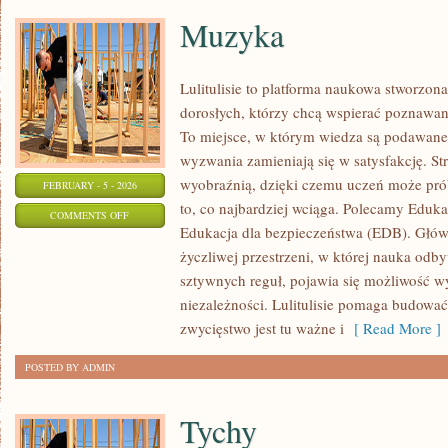
Muzyka
Lulitulisie to platforma naukowa stworzon
dorosłych, którzy chcą wspierać poznawan
To miejsce, w którym wiedza są podawane 
wyzwania zamieniają się w satysfakcję. Str
wyobraźnią, dzięki czemu uczeń może prób
FEBRUARY - 5 - 2026
to, co najbardziej wciąga. Polecamy Eduka
ON
COMMENTS OFF
Edukacja dla bezpieczeństwa (EDB). Główn
MUZYKA
życzliwej przestrzeni, w której nauka odby
sztywnych reguł, pojawia się możliwość w
niezależności. Lulitulisie pomaga budowa
zwycięstwo jest tu ważne i
[ Read More ]
POSTED BY ADMIN
Tychy