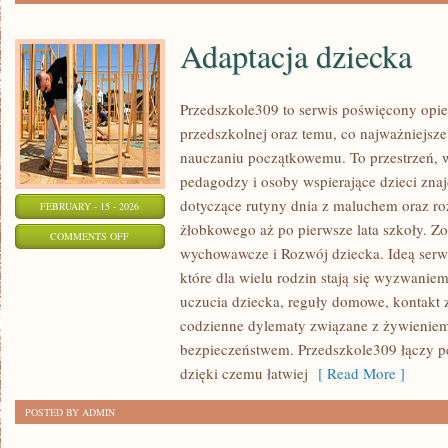
Adaptacja dziecka
Przedszkole309 to serwis poświęcony opie
przedszkolnej oraz temu, co najważniejsze
nauczaniu początkowemu. To przestrzeń, 
pedagodzy i osoby wspierające dzieci zna
dotyczące rutyny dnia z maluchem oraz r
FEBRUARY - 15 - 2026
żłobkowego aż po pierwsze lata szkoły. Z
ON
COMMENTS OFF
wychowawcze i Rozwój dziecka. Ideą serwi
ADAPTACJA
które dla wielu rodzin stają się wyzwanie
DZIECKA
uczucia dziecka, reguły domowe, kontakt z
codzienne dylematy związane z żywieniem
bezpieczeństwem. Przedszkole309 łączy p
dzięki czemu łatwiej
[ Read More ]
POSTED BY ADMIN