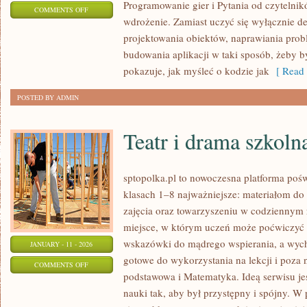
Programowanie gier i Pytania od czytelnikó
ON
COMMENTS OFF
wdrożenie. Zamiast uczyć się wyłącznie de
CYBERBEZPIECZEŃSTWO
projektowania obiektów, naprawiania probl
budowania aplikacji w taki sposób, żeby b
pokazuje, jak myśleć o kodzie jak
[ Read 
POSTED BY ADMIN
Teatr i drama szkoln
sptopolka.pl to nowoczesna platforma poś
klasach 1–8 najważniejsze: materiałom d
zajęcia oraz towarzyszeniu w codziennym 
miejsce, w którym uczeń może poćwiczyć 
wskazówki do mądrego wspierania, a wych
JANUARY - 11 - 2026
gotowe do wykorzystania na lekcji i poza 
ON
COMMENTS OFF
podstawowa i Matematyka. Ideą serwisu j
TEATR
nauki tak, aby był przystępny i spójny. 
I