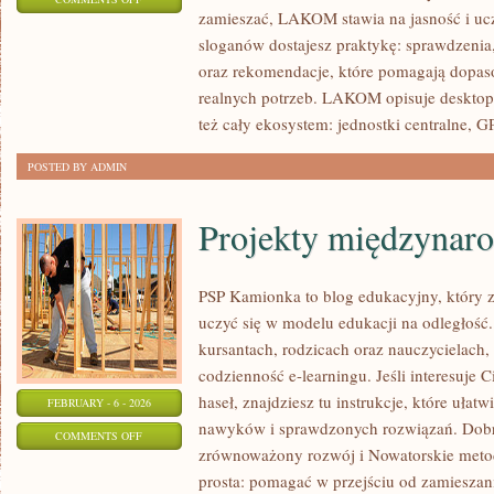
zamieszać, LAKOM stawia na jasność i uc
LAPTOPY
sloganów dostajesz praktykę: sprawdzenia,
I
oraz rekomendacje, które pomagają dopaso
ULTRABOOKI
realnych potrzeb. LAKOM opisuje desktop
też cały ekosystem: jednostki centralne, 
POSTED BY ADMIN
Projekty międzynar
PSP Kamionka to blog edukacyjny, który z
uczyć się w modelu edukacji na odległość.
kursantach, rodzicach oraz nauczycielach,
codzienność e-learningu. Jeśli interesuje C
haseł, znajdziesz tu instrukcje, które ułat
FEBRUARY - 6 - 2026
nawyków i sprawdzonych rozwiązań. Dobre
ON
COMMENTS OFF
zrównoważony rozwój i Nowatorskie metody
PROJEKTY
prosta: pomagać w przejściu od zamieszan
MIĘDZYNARODOWE