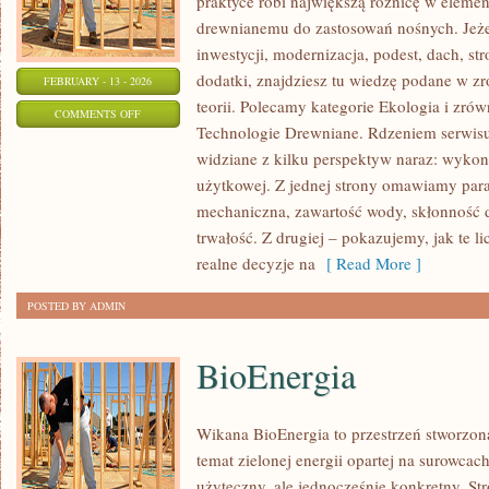
praktyce robi największą różnicę w elemen
drewnianemu do zastosowań nośnych. Jeżeli
inwestycji, modernizacja, podest, dach, s
dodatki, znajdziesz tu wiedzę podane w z
FEBRUARY - 13 - 2026
teorii. Polecamy kategorie Ekologia i zr
ON
COMMENTS OFF
Technologie Drewniane. Rdzeniem serwisu
KONSTRUKCJE
widziane z kilku perspektyw naraz: wykona
DREWNIANE
użytkowej. Z jednej strony omawiamy para
mechaniczna, zawartość wody, skłonność d
trwałość. Z drugiej – pokazujemy, jak te li
realne decyzje na
[ Read More ]
POSTED BY ADMIN
BioEnergia
Wikana BioEnergia to przestrzeń stworzona
temat zielonej energii opartej na surowca
użyteczny, ale jednocześnie konkretny. St