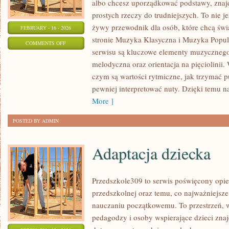
albo chcesz uporządkować podstawy, znajd
prostych rzeczy do trudniejszych. To nie j
żywy przewodnik dla osób, które chcą świ
FEBRUARY - 16 - 2026
stronie Muzyka Klasyczna i Muzyka Popu
ON
COMMENTS OFF
serwisu są kluczowe elementy muzycznego 
EAR
melodyczna oraz orientacja na pięciolinii
TRAINING
czym są wartości rytmiczne, jak trzymać pul
–
pewniej interpretować nuty. Dzięki temu n
TRENING
More ]
SŁUCHU
POSTED BY ADMIN
Adaptacja dziecka
Przedszkole309 to serwis poświęcony opie
przedszkolnej oraz temu, co najważniejsze
nauczaniu początkowemu. To przestrzeń, 
pedagodzy i osoby wspierające dzieci zna