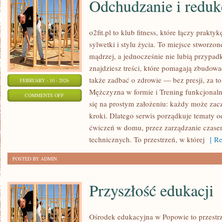
Odchudzanie i reduk
o2fit.pl to klub fitness, które łączy prak
sylwetki i stylu życia. To miejsce stworzo
mądrzej, a jednocześnie nie lubią przypad
znajdziesz treści, które pomagają zbudowa
także zadbać o zdrowie — bez presji, za t
FEBRUARY - 10 - 2026
Mężczyzna w formie i Trening funkcjonalny 
ON
COMMENTS OFF
się na prostym założeniu: każdy może zaczą
ODCHUDZANIE
kroki. Dlatego serwis porządkuje tematy 
I
ćwiczeń w domu, przez zarządzanie czasem
REDUKCJA
technicznych. To przestrzeń, w której
[ Re
POSTED BY ADMIN
Przyszłość edukacji
Ośrodek edukacyjna w Popowie to przestrz