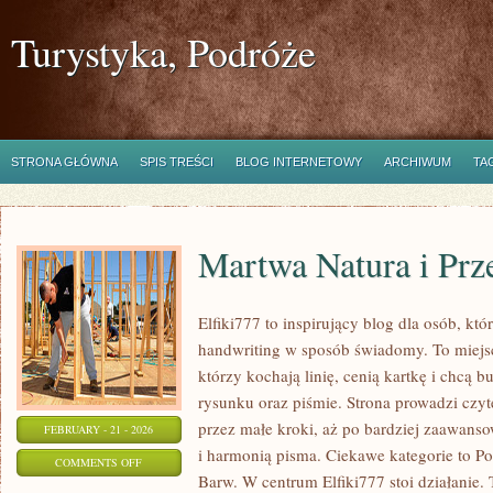
Turystyka, Podróże
STRONA GŁÓWNA
SPIS TREŚCI
BLOG INTERNETOWY
ARCHIWUM
TA
Martwa Natura i Prz
Elfiki777 to inspirujący blog dla osób, któ
handwriting w sposób świadomy. To miejsc
którzy kochają linię, cenią kartkę i chcą 
rysunku oraz piśmie. Strona prowadzi czyt
przez małe kroki, aż po bardziej zaawans
FEBRUARY - 21 - 2026
i harmonią pisma. Ciekawe kategorie to Po
ON
COMMENTS OFF
Barw. W centrum Elfiki777 stoi działanie. To
MARTWA