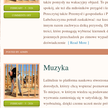
także pomysły na wakacyjny objazd. To prz
spokój, ale też dla miłośników przygód i 
FEBRUARY - 5 - 2026
Przeczytaj także Przemysł i gospodarka i P
ON
COMMENTS OFF
Lubelszczyzna potrafi zaskakiwać: raz ku
SZKOŁY
innym razem zachwyca dziką przyrodą. Dla
I
treści, które pomagają wybierać kierunek d
EDUKACJA
jesiennych przechadzek po zimowe wypady
doświadczenie
[ Read More ]
POSTED BY ADMIN
Muzyka
Lulitulisie to platforma naukowa stworzon
dorosłych, którzy chcą wspierać poznawan
To miejsce, w którym wiedza są podawane 
wyzwania zamieniają się w satysfakcję. Str
wyobraźnią, dzięki czemu uczeń może prób
FEBRUARY - 5 - 2026