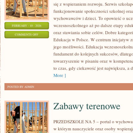
się z wspieraniem rozwoju. Serwis szkola
funkcjonowanie społeczności szkolnej oraz
wychowawców i dzieci. To opowieść o ucze
wczesnoszkolnego aż po dalsze etapy edu
FEBRUARY - 10 - 2026
oraz stawiania sobie celów. Dobre kategorie
ON
COMMENTS OFF
Edukacja w Polsce. W centrum inicjatyw z
PRZYSZŁOŚĆ
jego możliwości. Edukacja wczesnoszkolna
EDUKACJI
fundament do kolejnych sukcesów, dlatego 
towarzyszenie w pisaniu oraz w kompetenc
to czas, gdy ciekawość jest największa, a
More ]
POSTED BY ADMIN
Zabawy terenowe
PRZEDSZKOLE NA 5 – portal o wychowa
w którym nauczyciele oraz osoby wspieraj