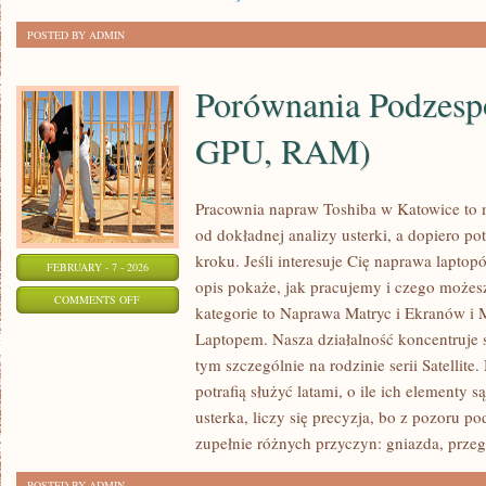
POSTED BY ADMIN
Porównania Podzes
GPU, RAM)
Pracownia napraw Toshiba w Katowice to
od dokładnej analizy usterki, a dopiero 
kroku. Jeśli interesuje Cię naprawa lapto
FEBRUARY - 7 - 2026
opis pokaże, jak pracujemy i czego możes
ON
COMMENTS OFF
kategorie to Naprawa Matryc i Ekranów i 
PORÓWNANIA
Laptopem. Nasza działalność koncentruje 
PODZESPOŁÓW
tym szczególnie na rodzinie serii Satellit
(CPU,
potrafią służyć latami, o ile ich elementy 
GPU,
usterka, liczy się precyzja, bo z pozoru
RAM)
zupełnie różnych przyczyn: gniazda, prze
POSTED BY ADMIN