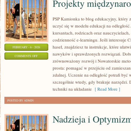
Projekty międzynar
PSP Kamionka to blog edukacyjny, który z
uczyć się w modelu edukacji na odległość.
kursantach, rodzicach oraz nauczycielach,
codzienność e-learningu. Jeśli interesuje C
haseł, znajdziesz tu instrukcje, które ułat
FEBRUARY - 6 - 2026
nawyków i sprawdzonych rozwiązań. Dobre
ON
COMMENTS OFF
zrównoważony rozwój i Nowatorskie metody
PROJEKTY
prosta: pomagać w przejściu od zamieszan
MIĘDZYNARODOWE
zdalnej. Uczenie na odległość potrafi być
szczególnie wtedy, gdy brakuje narzędzi. 
techniki na układanie
[ Read More ]
POSTED BY ADMIN
Nadzieja i Optymiz