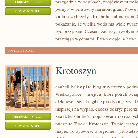
przygodzie w tropikach, znajdziesz tu treś
FEBRUARY - 8 - 2026
pomysł w sensowny harmonogram. Nowe kate
ON
COMMENTS OFF
kultura wybrzeży i Kuchnia nad morzem. G
WEEKEND
pokazanie, że wielka woda ma wiele twarzy:
NAD
być przyjazne. Czasem zachwyca złotym 
WODĄ
przyciąga wydmami. Bywa ciepłe, a bywa 
POSTED BY ADMIN
Krotoszyn
anabell-kalisz.pl to blog turystyczno-pod
Wielkopolsce – miejscu, które potrafi wciąg
ciekawych świata, gdzie praktyka łączy się 
inspiracji na wypad, chcesz odkryć pereł
znajdziesz tu treści dopasowane do różny
FEBRUARY - 8 - 2026
miasta to Turek i Krotoszyn. To nie jest w
ON
COMMENTS OFF
mapie. To opowieść o regionie – prowadzo
KROTOSZYN