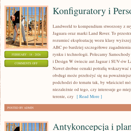
Konfiguratory i Pers
Landworld to kompendium stworzony z my
Jaguara oraz marki Land Rover. To przestrz
rozumieć eksploatację wozu klasy wyższej.
ABC po bardziej szczegółowe zagadnienia,
rynku i technologii. Polecamy Samochody
FEBRUARY - 18 - 2026
i Design W świecie aut Jaguar i SUV-ów Lan
ON
COMMENTS OFF
Nawet drobne oznaki potrafią wskazywać 
KONFIGURATORY
obsługi może przełożyć się na poważniejs
I
podchodzi do tematu tak, by właściciel mó
PERSONALIZACJA
niezależnie od tego, czy interesuje go mie
terenie, czy
[ Read More ]
POSTED BY ADMIN
Antykoncepcja i pla