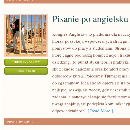
POSTED BY ADMIN
Pisanie po angielsku
Kongres Anglistów to platforma dla nauczy
którzy poszukują współczesnych strategii 
pomysłów do pracy z studentami. Strona p
które ciągle podnoszą kompetencje i trak
dziedzinę. To punkt styku teorii i praktyki,
FEBRUARY - 20 - 2026
skuteczność nauczania oraz komfort pracy
ON
COMMENTS OFF
odbiorców kursu. Polecamy Tłumaczenia i i
PISANIE
do egzaminów. Idea strony opiera się na p
PO
najlepiej rozwija się wtedy, gdy uczestnik
ANGIELSKU
zadania, a nauczyciel staje się facylitato
uwagi znajdują się podejścia komunikacyjn
odpowiedzialność
[ Read More ]
POSTED BY ADMIN