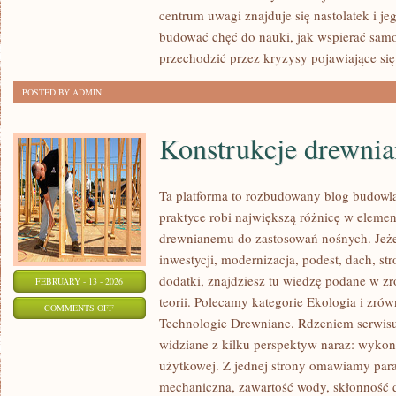
I
centrum uwagi znajduje się nastolatek i je
ICH
budować chęć do nauki, jak wspierać samod
GŁOS
przechodzić przez kryzysy pojawiające się
POSTED BY ADMIN
Konstrukcje drewnia
Ta platforma to rozbudowany blog budowl
praktyce robi największą różnicę w elemen
drewnianemu do zastosowań nośnych. Jeżeli
inwestycji, modernizacja, podest, dach, s
dodatki, znajdziesz tu wiedzę podane w z
FEBRUARY - 13 - 2026
teorii. Polecamy kategorie Ekologia i zr
ON
COMMENTS OFF
Technologie Drewniane. Rdzeniem serwisu
KONSTRUKCJE
widziane z kilku perspektyw naraz: wykona
DREWNIANE
użytkowej. Z jednej strony omawiamy para
mechaniczna, zawartość wody, skłonność d