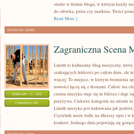
studio w formie bloga, w którym każdy m
NATURA
do ołówka, pióra czy markera. Treści pom
I
Read More ]
PRZEDMIOTY
POSTED BY ADMIN
Zagraniczna Scena 
Limith to kulturalny blog muzyczny, który
szukających lekkości po całym dniu, ale te
więcej. To miejsce, w którym brzmienia sp
nowości łączą się z ikonami. Całość ma cha
czemu muzyka staje się tu bliższa i daje si
FEBRUARY - 21 - 2026
przeżywa. Ciekawe kategorie na stronie t
ON
COMMENTS OFF
Limith muzyka jest traktowana jak podróż, 
ZAGRANICZNA
Czytelnik może trafić na dłuższy opis i w
SCENA
konkret. Jednego dnia pojawiają się gorąc
MUZYCZNA