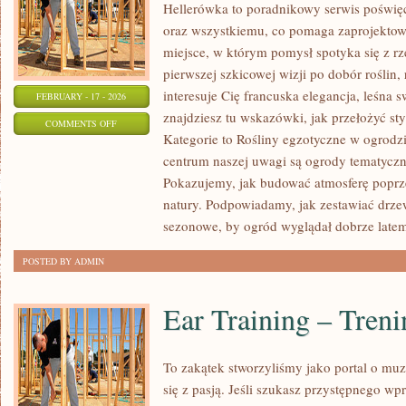
Hellerówka to poradnikowy serwis poświ
oraz wszystkiemu, co pomaga zaprojektow
miejsce, w którym pomysł spotyka się z 
pierwszej szkicowej wizji po dobór roślin, r
interesuje Cię francuska elegancja, leśna
FEBRUARY - 17 - 2026
znajdziesz tu wskazówki, jak przełożyć s
ON
COMMENTS OFF
Kategorie to Rośliny egzotyczne w ogrodz
ROŚLINY
centrum naszej uwagi są ogrody tematyczne:
EGZOTYCZNE
Pokazujemy, jak budować atmosferę poprzez
W
natury. Podpowiadamy, jak zestawiać drze
OGRODZIE
sezonowe, by ogród wyglądał dobrze latem i
POSTED BY ADMIN
Ear Training – Tren
To zakątek stworzyliśmy jako portal o mu
się z pasją. Jeśli szukasz przystępnego 