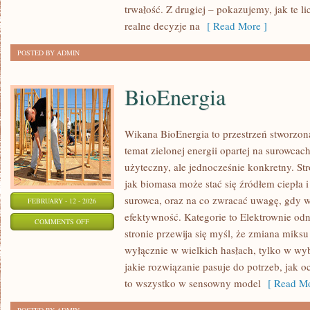
trwałość. Z drugiej – pokazujemy, jak te li
realne decyzje na
[ Read More ]
POSTED BY ADMIN
BioEnergia
Wikana BioEnergia to przestrzeń stworzona
temat zielonej energii opartej na surowca
użyteczny, ale jednocześnie konkretny. St
jak biomasa może stać się źródłem ciepła 
surowca, oraz na co zwracać uwagę, gdy w
FEBRUARY - 12 - 2026
efektywność. Kategorie to Elektrownie odn
ON
COMMENTS OFF
stronie przewija się myśl, że zmiana miksu
BIOENERGIA
wyłącznie w wielkich hasłach, tylko w wyb
jakie rozwiązanie pasuje do potrzeb, jak oc
to wszystko w sensowny model
[ Read Mo