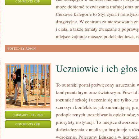
ON
COMMENTS OFF
może dobierać rozwiązania trafniej oraz u
PYTANIA
Ciekawe kategorie to Styl życia i holistyc
OD
drogeryjne. W centrum zainteresowania zna
CZYTELNIKÓW
i ciała, a także tematy związane z poprawą
miejsce zajmuje masaże podciśnieniowe, 
POSTED BY ADMIN
Uczniowie i ich głos
To autorski portal poświęcony nauczaniu w
kontynentalnym oraz światowym. Powstał z
rozumieć szkołę i uczenie się nie tylko „tu
szerszym kontekście: jak zmieniają się pr
podopiecznych, oczekiwania opiekunów,
FEBRUARY - 14 - 2026
priorytety instytucji. To miejsce stworzone
ON
COMMENTS OFF
doświadczenia z analizą, a inspiracje z ró
UCZNIOWIE
wdrożenie. Polecamy Edukacja w liczbach