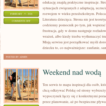
edukację znajdą praktyczne inspiracje. Str
sytuacjach związanych z adaptacją, uczuci
rozwojem w wieku przedszkolnym. Polecamy
FEBRUARY - 9 - 2026
Literatura dziecięca. Strona nie jest teor
ON
COMMENTS OFF
codzienny pomocnik po tym, jak wspierać 
ZABAWY
frustracja, gdy w domu następuje rozłado
TERENOWE
wrażeń, albo kiedy trzeba wytłumaczyć tru
Misją serwisu jest porządkować myśli dor
dziecku to, co najważniejsze: zaufanie, sa
POSTED BY ADMIN
Weekend nad wodą
Ten serwis to mapa inspiracji dla osób, kt
chcą odkrywać Polskę od strony wybrzeży
wypoczynek łączy się z konkretnymi pora
przez planowanie, aż po bezpieczne pływan