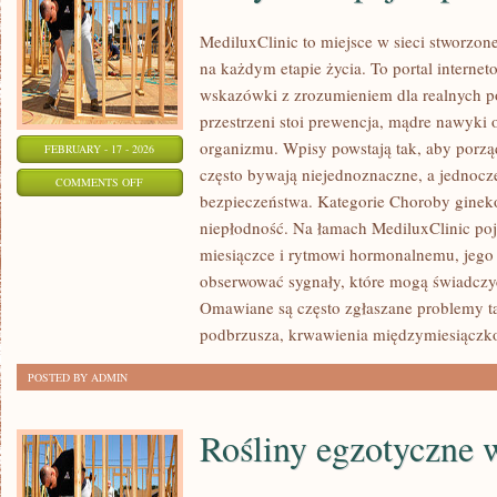
MediluxClinic to miejsce w sieci stworzon
na każdym etapie życia. To portal internet
wskazówki z zrozumieniem dla realnych po
przestrzeni stoi prewencja, mądre nawyki
organizmu. Wpisy powstają tak, aby porzą
FEBRUARY - 17 - 2026
często bywają niejednoznaczne, a jednocz
ON
COMMENTS OFF
bezpieczeństwa. Kategorie Choroby gineko
ANTYKONCEPCJA
niepłodność. Na łamach MediluxClinic poj
I
miesiączce i rytmowi hormonalnemu, jego 
PLANOWANIE
obserwować sygnały, które mogą świadczy
RODZINY
Omawiane są często zgłaszane problemy ta
podbrzusza, krwawienia międzymiesiączk
POSTED BY ADMIN
Rośliny egzotyczne 