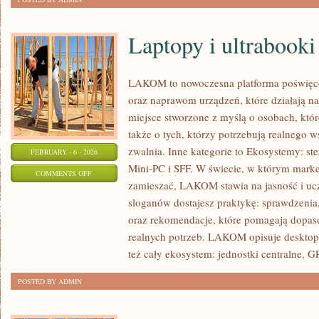
Laptopy i ultrabooki
LAKOM to nowoczesna platforma poświęc
oraz naprawom urządzeń, które działają n
miejsce stworzone z myślą o osobach, któ
także o tych, którzy potrzebują realnego 
zwalnia. Inne kategorie to Ekosystemy: st
FEBRUARY - 6 - 2026
Mini-PC i SFF. W świecie, w którym market
ON
COMMENTS OFF
zamieszać, LAKOM stawia na jasność i uc
LAPTOPY
sloganów dostajesz praktykę: sprawdzenia,
I
oraz rekomendacje, które pomagają dopaso
ULTRABOOKI
realnych potrzeb. LAKOM opisuje desktop
też cały ekosystem: jednostki centralne, 
POSTED BY ADMIN