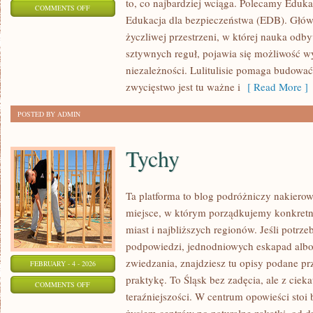
to, co najbardziej wciąga. Polecamy Eduka
ON
COMMENTS OFF
Edukacja dla bezpieczeństwa (EDB). Główn
MUZYKA
życzliwej przestrzeni, w której nauka odby
sztywnych reguł, pojawia się możliwość w
niezależności. Lulitulisie pomaga budowa
zwycięstwo jest tu ważne i
[ Read More ]
POSTED BY ADMIN
Tychy
Ta platforma to blog podróżniczy nakiero
miejsce, w którym porządkujemy konkret
miast i najbliższych regionów. Jeśli potrz
podpowiedzi, jednodniowych eskapad albo
zwiedzania, znajdziesz tu opisy podane pr
FEBRUARY - 4 - 2026
praktykę. To Śląsk bez zadęcia, ale z cieka
ON
COMMENTS OFF
teraźniejszości. W centrum opowieści stoi
TYCHY