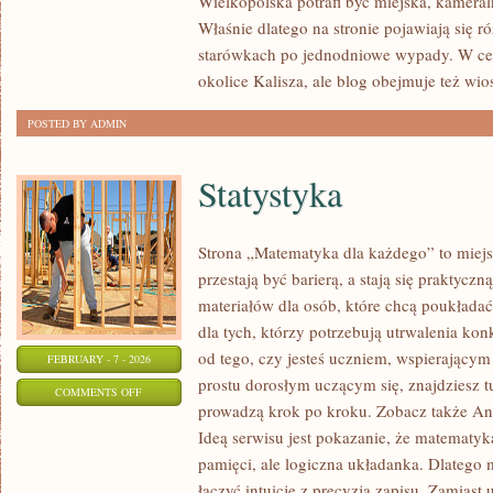
Wielkopolska potrafi być miejska, kameral
Właśnie dlatego na stronie pojawiają się 
starówkach po jednodniowe wypady. W cen
okolice Kalisza, ale blog obejmuje też wio
POSTED BY ADMIN
Statystyka
Strona „Matematyka dla każdego” to miejs
przestają być barierą, a stają się praktyczn
materiałów dla osób, które chcą poukłada
dla tych, którzy potrzebują utrwalenia ko
od tego, czy jesteś uczniem, wspierający
FEBRUARY - 7 - 2026
prostu dorosłym uczącym się, znajdziesz tu
ON
COMMENTS OFF
prowadzą krok po kroku. Zobacz także Ana
STATYSTYKA
Ideą serwisu jest pokazanie, że matematyka
pamięci, ale logiczna układanka. Dlatego m
łączyć intuicję z precyzją zapisu. Zamiast