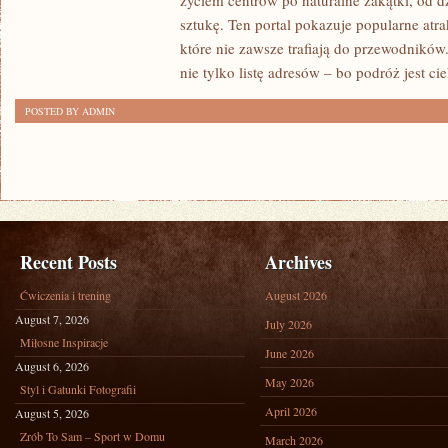
życiem centrów po naturalne zakątki, od 
sztukę. Ten portal pokazuje popularne atra
które nie zawsze trafiają do przewodników.
nie tylko listę adresów – bo podróż jest ci
POSTED BY ADMIN
Recent Posts
Archives
Ćwiczenia i trening
August 2026
August 7, 2026
July 2026
Miłosne Inspiracje
June 2026
August 6, 2026
May 2026
Styl i Gatunki Fotografii
April 2026
August 5, 2026
Zrób To Sam – Sport w Domu
March 2026