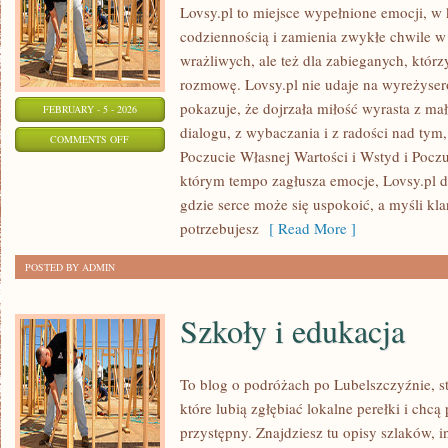
Lovsy.pl to miejsce wypełnione emocji, w 
codziennością i zamienia zwykłe chwile w 
wrażliwych, ale też dla zabieganych, któr
rozmowę. Lovsy.pl nie udaje na wyreżyser
pokazuje, że dojrzała miłość wyrasta z mał
FEBRUARY - 5 - 2026
dialogu, z wybaczania i z radości nad tym,
ON
COMMENTS OFF
Poczucie Własnej Wartości i Wstyd i Pocz
NADZIEJA
którym tempo zagłusza emocje, Lovsy.pl dz
I
gdzie serce może się uspokoić, a myśli kl
OPTYMIZM
potrzebujesz
[ Read More ]
POSTED BY ADMIN
Szkoły i edukacja
To blog o podróżach po Lubelszczyźnie, s
które lubią zgłębiać lokalne perełki i ch
przystępny. Znajdziesz tu opisy szlaków, i