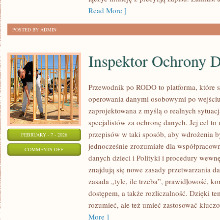
Read More ]
POSTED BY ADMIN
Inspektor Ochrony 
Przewodnik po RODO to platforma, które 
operowania danymi osobowymi po wejściu
zaprojektowana z myślą o realnych sytuac
specjalistów za ochronę danych. Jej cel to
przepisów w taki sposób, aby wdrożenia b
FEBRUARY - 7 - 2026
jednocześnie zrozumiałe dla współpraco
ON
COMMENTS OFF
danych dzieci i Polityki i procedury wewn
INSPEKTOR
znajdują się nowe zasady przetwarzania da
OCHRONY
zasada „tyle, ile trzeba”, prawidłowość, k
DANYCH
dostępem, a także rozliczalność. Dzięki t
(IOD)
rozumieć, ale też umieć zastosować kluc
More ]