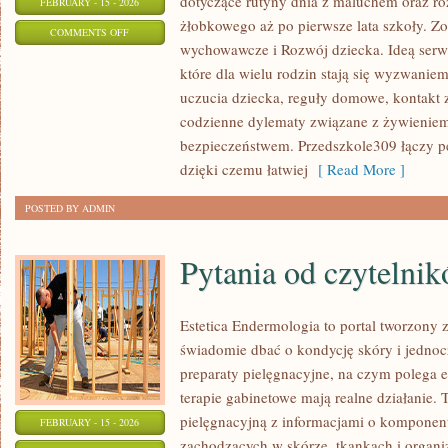
dotyczące rutyny dnia z maluchem oraz r
FEBRUARY - 15 - 2026
żłobkowego aż po pierwsze lata szkoły. Z
ON
COMMENTS OFF
wychowawcze i Rozwój dziecka. Ideą serwi
ADAPTACJA
które dla wielu rodzin stają się wyzwanie
DZIECKA
uczucia dziecka, reguły domowe, kontakt z
codzienne dylematy związane z żywieniem
bezpieczeństwem. Przedszkole309 łączy p
dzięki czemu łatwiej
[ Read More ]
POSTED BY ADMIN
Pytania od czytelni
Estetica Endermologia to portal tworzony 
świadomie dbać o kondycję skóry i jednocz
preparaty pielęgnacyjne, na czym polega e
terapie gabinetowe mają realne działanie. 
pielęgnacyjną z informacjami o kompone
FEBRUARY - 15 - 2026
zachodzących w skórze, tkankach i organi