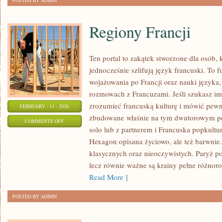
POSTED BY ADMIN
Regiony Francji
Ten portal to zakątek stworzone dla osób, 
jednocześnie szlifują język francuski. To 
wojażowania po Francji oraz nauki języka
rozmowach z Francuzami. Jeśli szukasz imp
zrozumieć francuską kulturę i mówić pewni
FEBRUARY - 11 - 2026
zbudowane właśnie na tym dwutorowym pod
ON
COMMENTS OFF
solo lub z partnerem i Francuska popkultur
REGIONY
Hexagon opisana życiowo, ale też barwnie. 
FRANCJI
klasycznych oraz nieoczywistych. Paryż po
lecz równie ważne są krainy pełne różnoro
Read More ]
POSTED BY ADMIN