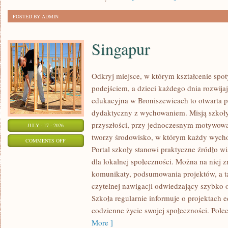
POSTED BY ADMIN
Singapur
Odkryj miejsce, w którym kształcenie spo
podejściem, a dzieci każdego dnia rozwijaj
edukacyjna w Broniszewicach to otwarta pr
dydaktyczny z wychowaniem. Misją szkoły
przyszłości, przy jednoczesnym motywowa
JULY - 17 - 2026
tworzy środowisko, w którym każdy wych
ON
COMMENTS OFF
Portal szkoły stanowi praktyczne źródło w
SINGAPUR
dla lokalnej społeczności. Można na niej 
komunikaty, podsumowania projektów, a t
czytelnej nawigacji odwiedzający szybko o
Szkoła regularnie informuje o projektach 
codzienne życie swojej społeczności. Pol
More ]