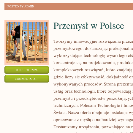
POSTED BY ADMIN
Przemysł w Polsce
Tworzymy innowacyjne rozwiązania przezn
przemysłowego, dostarczając profesjonaln
wykorzystujące technologię wysokiego ciś
koncentruje się na projektowaniu, produkc
kompleksowych rozwiązań, które znajdują
JUNE - 30 - 2026
gdzie liczy się efektywność, dokładność o
ON
COMMENTS OFF
wykonywanych procesów. Strona prezentuj
PRZEMYSŁ
usług oraz technologii, które odpowiadaj
W
przemysłu i przedsiębiorstw poszukujący
POLSCE
technicznych. Polecam Technologie i Innow
Świata. Nasza oferta obejmuje instalacje w
opracowane z myślą o najbardziej wymaga
Dostarczamy urządzenia, pozwalające na r