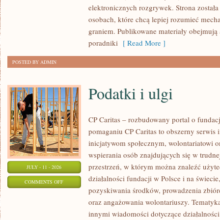
BIZNES
elektronicznych rozgrywek. Strona został
W
osobach, które chcą lepiej rozumieć mech
E-
graniem. Publikowane materiały obejmują a
SPORCIE
poradniki
[ Read More ]
POSTED BY ADMIN
Podatki i ulgi
CP Caritas – rozbudowany portal o fundac
pomaganiu CP Caritas to obszerny serwis 
inicjatywom społecznym, wolontariatowi 
wspierania osób znajdujących się w trudnej 
przestrzeń, w którym można znaleźć użyte
JULY - 11 - 2026
działalności fundacji w Polsce i na świec
ON
COMMENTS OFF
pozyskiwania środków, prowadzenia zbiór
PODATKI
oraz angażowania wolontariuszy. Tematyk
I
innymi wiadomości dotyczące działalności 
ULGI