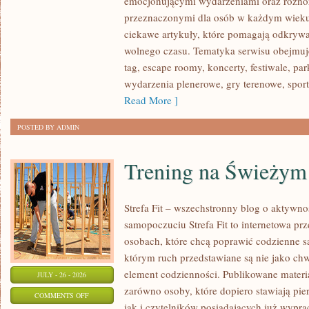
emocjonującymi wydarzeniami oraz różno
MUZYKA,
przeznaczonymi dla osób w każdym wieku
SMAKI
ciekawe artykuły, które pomagają odkryw
I
wolnego czasu. Tematyka serwisu obejmuje
EMOCJE
tag, escape roomy, koncerty, festiwale, pa
wydarzenia plenerowe, gry terenowe, sport
Read More ]
POSTED BY ADMIN
Trening na Świeżym
Strefa Fit – wszechstronny blog o aktywno
samopoczuciu Strefa Fit to internetowa pr
osobach, które chcą poprawić codzienne s
którym ruch przedstawiane są nie jako ch
element codzienności. Publikowane materi
JULY - 26 - 2026
zarówno osoby, które dopiero stawiają pier
ON
COMMENTS OFF
jak i czytelników posiadających już wypr