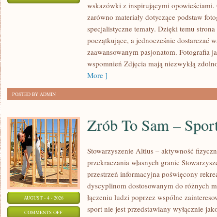
wskazówki z inspirującymi opowieściami. 
STYL
zarówno materiały dotyczące podstaw fotog
I
specjalistyczne tematy. Dzięki temu stron
GATUNKI
początkujące, a jednocześnie dostarczać wa
FOTOGRAFII
zaawansowanym pasjonatom. Fotografia j
wspomnień Zdjęcia mają niezwykłą zdoln
More ]
POSTED BY ADMIN
Zrób To Sam – Spo
Stowarzyszenie Altius – aktywność fizycz
przekraczania własnych granic Stowarzysz
przestrzeń informacyjna poświęcony rekrea
dyscyplinom dostosowanym do różnych mo
łączeniu ludzi poprzez wspólne zaintereso
AUGUST - 4 - 2026
sport nie jest przedstawiany wyłącznie jak
ON
COMMENTS OFF