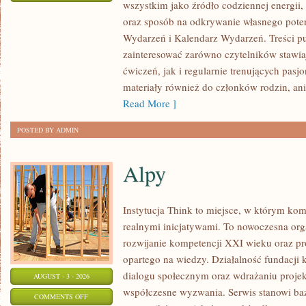
wszystkim jako źródło codziennej energii,
ZRÓB
oraz sposób na odkrywanie własnego pote
TO
Wydarzeń i Kalendarz Wydarzeń. Treści p
SAM
zainteresować zarówno czytelników stawia
–
ćwiczeń, jak i regularnie trenujących pasjo
SPORT
materiały również do członków rodzin, an
W
Read More ]
DOMU
POSTED BY ADMIN
Alpy
Instytucja Think to miejsce, w którym kom
realnymi inicjatywami. To nowoczesna orga
rozwijanie kompetencji XXI wieku oraz p
opartego na wiedzy. Działalność fundacji 
dialogu społecznym oraz wdrażaniu proje
AUGUST - 3 - 2026
współczesne wyzwania. Serwis stanowi baz
ON
COMMENTS OFF