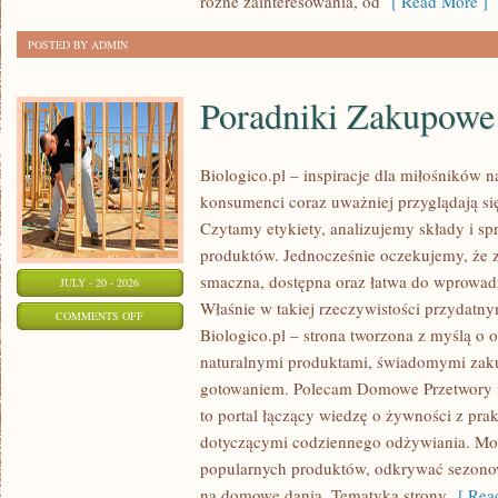
różne zainteresowania, od
[ Read More ]
POSTED BY ADMIN
Poradniki Zakupowe
Biologico.pl – inspiracje dla miłośników 
konsumenci coraz uważniej przyglądają 
Czytamy etykiety, analizujemy składy i 
produktów. Jednocześnie oczekujemy, że 
smaczna, dostępna oraz łatwa do wprowad
JULY - 20 - 2026
Właśnie w takiej rzeczywistości przydatnym
ON
COMMENTS OFF
Biologico.pl – strona tworzona z myślą o
PORADNIKI
naturalnymi produktami, świadomymi zak
ZAKUPOWE
gotowaniem. Polecam Domowe Przetwory i
to portal łączący wiedzę o żywności z p
dotyczącymi codziennego odżywiania. Mo
popularnych produktów, odkrywać sezono
na domowe dania. Tematyka strony
[ Read