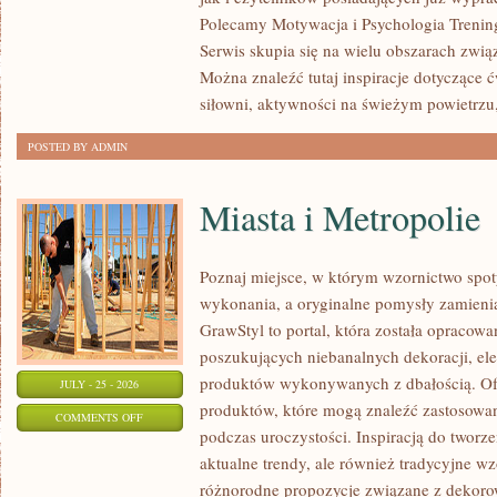
TRENING
Polecamy Motywacja i Psychologia Trenin
NA
Serwis skupia się na wielu obszarach zwi
ŚWIEŻYM
Można znaleźć tutaj inspiracje dotyczące 
POWIETRZU
siłowni, aktywności na świeżym powietrzu
POSTED BY ADMIN
Miasta i Metropolie
Poznaj miejsce, w którym wzornictwo spot
wykonania, a oryginalne pomysły zamieniaj
GrawStyl to portal, która została opracow
poszukujących niebanalnych dekoracji, el
produktów wykonywanych z dbałością. Ofe
JULY - 25 - 2026
produktów, które mogą znaleźć zastosowa
ON
COMMENTS OFF
podczas uroczystości. Inspiracją do tworz
MIASTA
aktualne trendy, ale również tradycyjne wz
I
różnorodne propozycje związane z dekoro