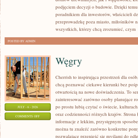
I
podjęciem decyzji o budowie. Dzięki te
MODERNIZACJE
poradnikiem dla inwestorów, właścicieli d
przeprowadzkę poza miasto, miłośników n
wszystkich, którzy chcą zrozumieć, czym
POSTED BY ADMIN
Węgry
Cherrish to inspirująca przestrzeń dla osób,
chcą poznawać ciekawe kierunki bez pośpi
otwartością na nowe doświadczenia. To se
zainteresować zarówno osoby planujące rod
po prostu lubią czytać o świecie, kulturach,
JULY - 6 - 2026
oraz codzienności różnych krajów. Strona 
ON
COMMENTS OFF
informacje z lekkim, przystępnym sposob
WĘGRY
można tu znaleźć zarówno konkretne pomys
pozwalające przenieść się myślami do odl