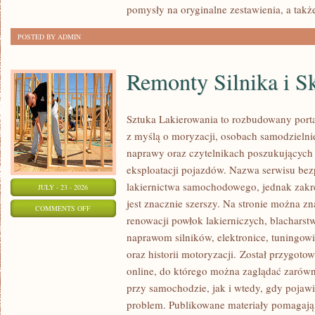
pomysły na oryginalne zestawienia, a takż
POSTED BY ADMIN
Remonty Silnika i S
Sztuka Lakierowania to rozbudowany porta
z myślą o moryzacji, osobach samodzieln
naprawy oraz czytelnikach poszukujących 
eksploatacji pojazdów. Nazwa serwisu bez
lakiernictwa samochodowego, jednak zakr
JULY - 23 - 2026
jest znacznie szerszy. Na stronie można zn
ON
COMMENTS OFF
renowacji powłok lakierniczych, blacharst
REMONTY
naprawom silników, elektronice, tuningow
SILNIKA
oraz historii motoryzacji. Został przygot
I
online, do którego można zaglądać zarów
SKRZYNI
przy samochodzie, jak i wtedy, gdy pojawi
BIEGÓW
problem. Publikowane materiały pomagają