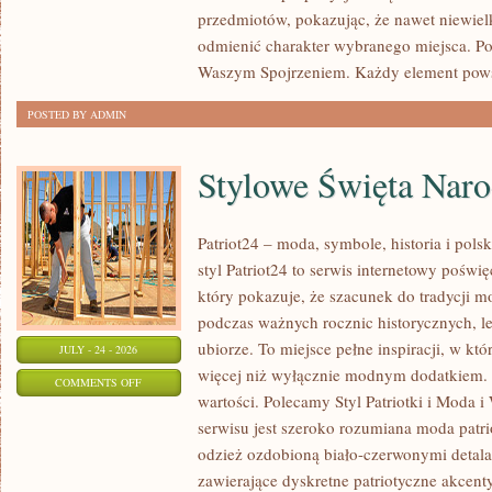
METROPOLIE
przedmiotów, pokazując, że nawet niewiel
odmienić charakter wybranego miejsca. Po
Waszym Spojrzeniem. Każdy element pows
POSTED BY ADMIN
Stylowe Święta Nar
Patriot24 – moda, symbole, historia i pol
styl Patriot24 to serwis internetowy poświ
który pokazuje, że szacunek do tradycji m
podczas ważnych rocznic historycznych, 
ubiorze. To miejsce pełne inspiracji, w kt
JULY - 24 - 2026
więcej niż wyłącznie modnym dodatkiem.
ON
COMMENTS OFF
wartości. Polecamy Styl Patriotki i Moda 
STYLOWE
serwisu jest szeroko rozumiana moda patr
ŚWIĘTA
odzież ozdobioną biało-czerwonymi detala
NARODOWE
zawierające dyskretne patriotyczne akcenty