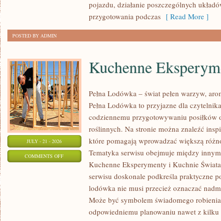
pojazdu, działanie poszczególnych układ
przygotowania podczas
[ Read More ]
POSTED BY ADMIN
Kuchenne Eksperym
Pełna Lodówka – świat pełen warzyw, aro
Pełna Lodówka to przyjazne dla czytelnik
codziennemu przygotowywaniu posiłków o
roślinnych. Na stronie można znaleźć ins
które pomagają wprowadzać większą różn
JULY - 21 - 2026
Tematyka serwisu obejmuje między innym
ON
COMMENTS OFF
Kuchenne Eksperymenty i Kuchnie Świata 
KUCHENNE
serwisu doskonale podkreśla praktyczne p
EKSPERYMENTY
lodówka nie musi przecież oznaczać nad
Może być symbolem świadomego robienia
odpowiedniemu planowaniu nawet z kilku