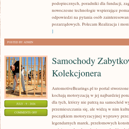
podopiecznych, poradniki dla fundacji, za
nowoczesne technologie wspierające pomag
odpowiedzi na pytania osób zainteresowany
pozarządowych. Polecam Realizacja i monit
]
POSTED BY ADMIN
Samochody Zabytkow
Kolekcjonera
AutomotiveBearings.pl to portal stworzone
kochają motoryzacją w jej najbardziej po
dla tych, którzy nie patrzą na samochód w
JULY - 9 - 2026
przemieszczania się, ale widzą w nim kult
ON
COMMENTS OFF
początkiem motoryzacyjnej wyprawy przez
SAMOCHODY
legendarnych marek, przełomowych konstr
ZABYTKOWE