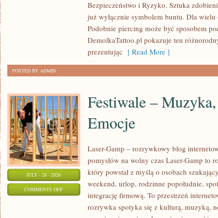
Bezpieczeństwo i Ryzyko. Sztuka zdobieni
I
już wyłącznie symbolem buntu. Dla wielu o
PIELĘGNACJA
Podobnie piercing może być sposobem pod
DemolkaTattoo.pl pokazuje ten różnorodny
prezentując
[ Read More ]
POSTED BY ADMIN
Festiwale – Muzyka,
Emocje
Laser-Gamp – rozrywkowy blog internetowy 
pomysłów na wolny czas Laser-Gamp to r
który powstał z myślą o osobach szukający
JULY - 28 - 2026
weekend, urlop, rodzinne popołudnie, spo
ON
COMMENTS OFF
integrację firmową. To przestrzeń interne
FESTIWALE
rozrywka spotyka się z kulturą, muzyką, 
–