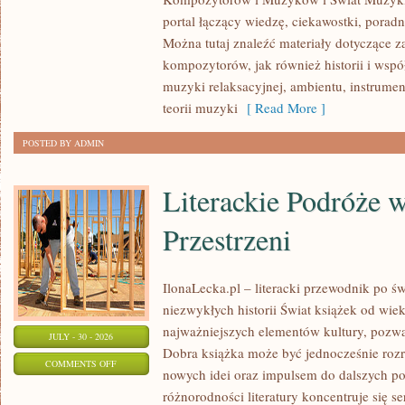
JAZZ
portal łączący wiedzę, ciekawostki, poradn
I
Można tutaj znaleźć materiały dotyczące z
IMPROWIZACJA
kompozytorów, jak również historii i wsp
muzyki relaksacyjnej, ambientu, instrumen
teorii muzyki
[ Read More ]
POSTED BY ADMIN
Literackie Podróże w
Przestrzeni
IlonaLecka.pl – literacki przewodnik po św
niezwykłych historii Świat książek od wi
najważniejszych elementów kultury, pozwa
JULY - 30 - 2026
Dobra książka może być jednocześnie roz
ON
COMMENTS OFF
nowych idei oraz impulsem do dalszych po
LITERACKIE
różnorodności literatury koncentruje się s