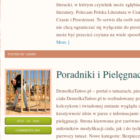
PODRÓŻE
literacki, w którym czytelnik może zgłębia
W
literatury. Polecam Polska Literatura w Ce
CZASIE
Czasie i Przestrzeni. To serwis dla osób za
I
nie chcą ograniczać się wyłącznie do prosty
PRZESTRZENI
może być przecież czytana na wiele spos
More ]
POSTED BY ADMIN
Poradniki i Pielęgna
DemolkaTattoo.pl – portal o tatuażach, pi
ciała DemolkaTattoo.pl to rozbudowany po
kolczykom i świadomej zmianie wyglądu ci
kreatywność idzie w parze z informacjami
pielęgnacji. Strona kierowana jest zarów
JULY - 28 - 2026
miłośników modyfikacji ciała, jak i do tyc
ON
COMMENTS OFF
pierwszy tatuaż. Nowe kategorie: Bezpiecz
PORADNIKI