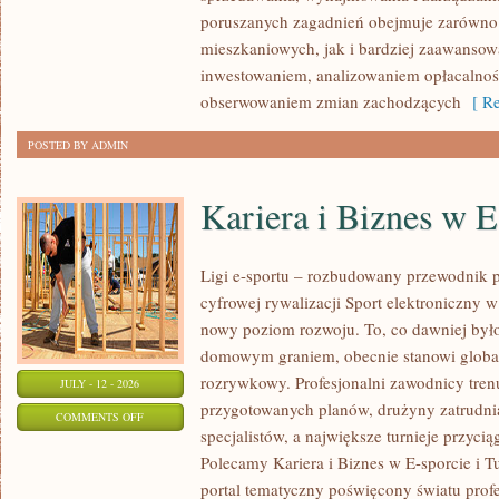
poruszanych zagadnień obejmuje zarówno n
mieszkaniowych, jak i bardziej zaawansow
inwestowaniem, analizowaniem opłacalnoś
obserwowaniem zmian zachodzących
[ Re
POSTED BY ADMIN
Kariera i Biznes w E
Ligi e-sportu – rozbudowany przewodnik po
cyfrowej rywalizacji Sport elektroniczny w 
nowy poziom rozwoju. To, co dawniej był
domowym graniem, obecnie stanowi global
rozrywkowy. Profesjonalni zawodnicy tren
JULY - 12 - 2026
przygotowanych planów, drużyny zatrudnia
ON
COMMENTS OFF
specjalistów, a największe turnieje przyci
KARIERA
Polecamy Kariera i Biznes w E-sporcie i Tur
I
portal tematyczny poświęcony światu prof