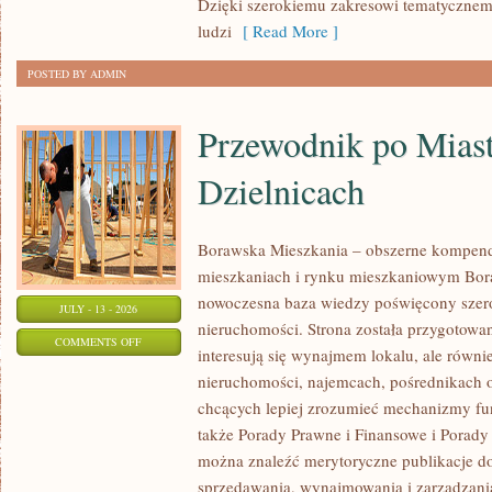
Dzięki szerokiemu zakresowi tematycznem
ludzi
[ Read More ]
POSTED BY ADMIN
Przewodnik po Miast
Dzielnicach
Borawska Mieszkania – obszerne kompend
mieszkaniach i rynku mieszkaniowym Bor
nowoczesna baza wiedzy poświęcony szer
JULY - 13 - 2026
nieruchomości. Strona została przygotowa
ON
COMMENTS OFF
interesują się wynajmem lokalu, ale równie
PRZEWODNIK
nieruchomości, najemcach, pośrednikach o
PO
chcących lepiej zrozumieć mechanizmy f
MIASTACH
także Porady Prawne i Finansowe i Porady
I
można znaleźć merytoryczne publikacje d
DZIELNICACH
sprzedawania, wynajmowania i zarządzani