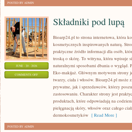
POSTED BY ADMIN
Składniki pod lupą
Bioarp24.pl to strona internetowa, która 
kosmetycznych inspirowanych naturą. Stro
praktyczne źródło informacji dla osób, któr
troską o skórę. To witryna, która wpisuje 
naturalnymi sposobami dbania o wygląd. P
JUNE - 20 - 2026
Eko-makijaż. Głównym motywem strony je
ON
COMMENTS OFF
twarzy, ciała i włosów. Bioarp24.pl może
SKŁADNIKI
prywatne, jak i sprzedawców, którzy posz
POD
zastosowaniu. Charakter strony jest prakty
LUPĄ
produktach, które odpowiadają na codzien
pielęgnacją skóry, włosów oraz całego ciał
dermokosmetyków
[ Read More ]
POSTED BY ADMIN