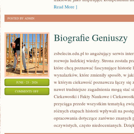
Read More ]
POSTED BY ADMIN
Biografie Geniuszy
zsbelecin.edu.pl to angażujący serwis inte
rozwoju ludzkiej wiedzy. Strona została p
które chcą poznawać fascynujące historie 
wynalazków, które zmieniły sposób, w jak
w którym ciekawość poznawcza łączy się z
JUNE - 23 - 2026
nawet trudniejsze zagadnienia mogą stać s
ON
COMMENTS OFF
Ciekawostki i Fakty Naukowe i Ciekawostk
BIOGRAFIE
przyciąga przede wszystkim tematyką zwią
GENIUSZY
różnych etapach historii wpływali na post
opracowania dotyczące zarówno znanych po
oczywistych, często niedocenianych. Dzię