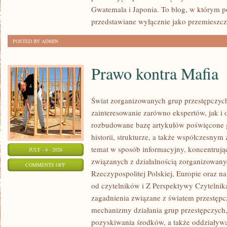
Gwatemala i Japonia. To blog, w którym p
przedstawiane wyłącznie jako przemieszcz
POSTED BY ADMIN
Prawo kontra Mafia
Świat zorganizowanych grup przestępczych
zainteresowanie zarówno ekspertów, jak i 
rozbudowane bazę artykułów poświęcone 
historii, strukturze, a także współczesnym
temat w sposób informacyjny, koncentrują
JULY - 4 - 2026
związanych z działalnością zorganizowany
ON
COMMENTS OFF
Rzeczypospolitej Polskiej, Europie oraz n
PRAWO
od czytelników i Z Perspektywy Czytelnika
KONTRA
zagadnienia związane z światem przestępc
MAFIA
mechanizmy działania grup przestępczych, 
pozyskiwania środków, a także oddziaływan