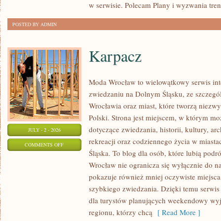
w serwisie. Polecam Plany i wyzwania tre
POSTED BY ADMIN
Karpacz
Moda Wrocław to wielowątkowy serwis in
zwiedzaniu na Dolnym Śląsku, ze szczeg
Wrocławia oraz miast, które tworzą niezwy
Polski. Strona jest miejscem, w którym moż
dotyczące zwiedzania, historii, kultury, ar
JULY - 2 - 2026
rekreacji oraz codziennego życia w miast
ON
COMMENTS OFF
Śląska. To blog dla osób, które lubią po
KARPACZ
Wrocław nie ogranicza się wyłącznie do naj
pokazuje również mniej oczywiste miejsca
szybkiego zwiedzania. Dzięki temu serwis
dla turystów planujących weekendowy wyj
regionu, którzy chcą
[ Read More ]