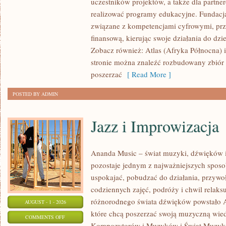
uczestników projektów, a także dla partne
ALPY
realizować programy edukacyjne. Fundacja 
związane z kompetencjami cyfrowymi, prze
finansową, kierując swoje działania do dzie
Zobacz również: Atlas (Afryka Północna) 
stronie można znaleźć rozbudowany zbiór 
poszerzać
[ Read More ]
POSTED BY ADMIN
Jazz i Improwizacja
Ananda Music – świat muzyki, dźwięków i
pozostaje jednym z najważniejszych spos
uspokajać, pobudzać do działania, przywo
codziennych zajęć, podróży i chwil relaks
różnorodnego świata dźwięków powstało A
AUGUST - 1 - 2026
które chcą poszerzać swoją muzyczną wie
ON
COMMENTS OFF
Kompozytorów i Muzyków i Świat Muzyki 