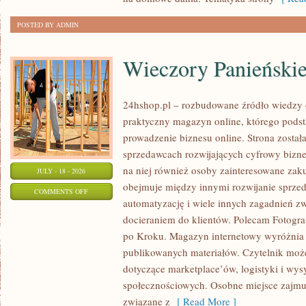
POSTED BY ADMIN
Wieczory Panieńskie
24hshop.pl – rozbudowane źródło wiedzy 
praktyczny magazyn online, którego pods
prowadzenie biznesu online. Strona został
sprzedawcach rozwijających cyfrowy bizne
na niej również osoby zainteresowane zak
JULY - 18 - 2026
obejmuje między innymi rozwijanie sprzeda
ON
COMMENTS OFF
automatyzację i wiele innych zagadnień 
WIECZORY
docieraniem do klientów. Polecam Fotogra
PANIEŃSKIE
po Kroku. Magazyn internetowy wyróżnia 
I
publikowanych materiałów. Czytelnik może 
KAWALERSKIE
dotyczące marketplace’ów, logistyki i wys
społecznościowych. Osobne miejsce zajmu
związane z
[ Read More ]