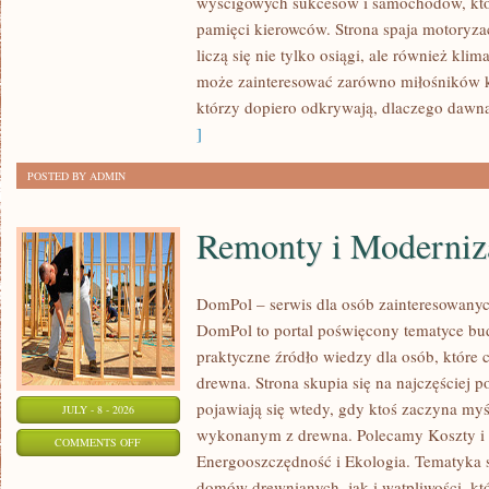
wyścigowych sukcesów i samochodów, które
–
pamięci kierowców. Strona spaja motoryzac
PORADNIKI
liczą się nie tylko osiągi, ale również kli
KOLEKCJONERA
może zainteresować zarówno miłośników kl
którzy dopiero odkrywają, dlaczego dawn
]
POSTED BY ADMIN
Remonty i Moderniz
DomPol – serwis dla osób zainteresowan
DomPol to portal poświęcony tematyce b
praktyczne źródło wiedzy dla osób, które c
drewna. Strona skupia się na najczęściej p
pojawiają się wtedy, gdy ktoś zaczyna m
JULY - 8 - 2026
wykonanym z drewna. Polecamy Koszty i 
ON
COMMENTS OFF
Energooszczędność i Ekologia. Tematyka 
REMONTY
domów drewnianych, jak i wątpliwości, kt