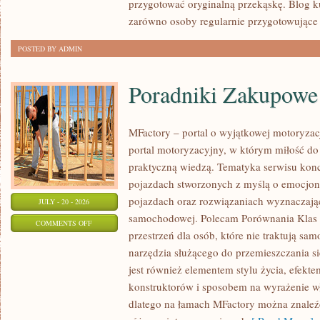
przygotować oryginalną przekąskę. Blog k
zarówno osoby regularnie przygotowujące
POSTED BY ADMIN
Poradniki Zakupowe
MFactory – portal o wyjątkowej motoryzac
portal motoryzacyjny, w którym miłość do 
praktyczną wiedzą. Tematyka serwisu konc
pojazdach stworzonych z myślą o emocjonu
pojazdach oraz rozwiązaniach wyznaczają
JULY - 20 - 2026
samochodowej. Polecam Porównania Klas Pr
ON
COMMENTS OFF
przestrzeń dla osób, które nie traktują s
PORADNIKI
narzędzia służącego do przemieszczania si
ZAKUPOWE
jest również elementem stylu życia, efekte
konstruktorów i sposobem na wyrażenie w
dlatego na łamach MFactory można znaleź