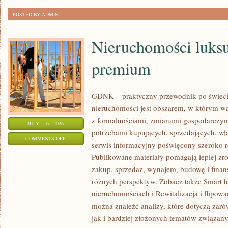
POSTED BY ADMIN
Nieruchomości luks
premium
GDNK – praktyczny przewodnik po świeci
nieruchomości jest obszarem, w którym wa
z formalnościami, zmianami gospodarczy
JULY - 16 - 2026
potrzebami kupujących, sprzedających, wł
ON
COMMENTS OFF
serwis informacyjny poświęcony szeroko
NIERUCHOMOŚCI
Publikowane materiały pomagają lepiej zr
LUKSUSOWE
zakup, sprzedaż, wynajem, budowę i finan
I
różnych perspektyw. Zobacz także Smart h
PREMIUM
nieruchomościach i Rewitalizacja i flipowa
można znaleźć analizy, które dotyczą zar
jak i bardziej złożonych tematów związan