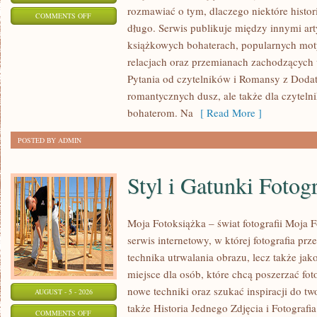
rozmawiać o tym, dlaczego niektóre histor
ON
COMMENTS OFF
długo. Serwis publikuje między innymi ar
MIŁOSNE
książkowych bohaterach, popularnych mot
INSPIRACJE
relacjach oraz przemianach zachodzących w
Pytania od czytelników i Romansy z Dodat
romantycznych dusz, ale także dla czytelni
bohaterom. Na
[ Read More ]
POSTED BY ADMIN
Styl i Gatunki Fotogr
Moja Fotoksiążka – świat fotografii Moja
serwis internetowy, w której fotografia prz
technika utrwalania obrazu, lecz także ja
miejsce dla osób, które chcą poszerzać fo
nowe techniki oraz szukać inspiracji do t
AUGUST - 5 - 2026
także Historia Jednego Zdjęcia i Fotografi
ON
COMMENTS OFF