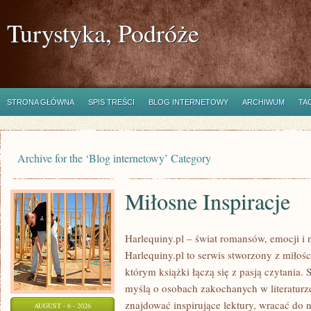
Turystyka, Podróże
STRONA GŁÓWNA
SPIS TREŚCI
BLOG INTERNETOWY
ARCHIWUM
TA
Archive for the ‘Blog internetowy’ Category
Miłosne Inspiracje
Harlequiny.pl – świat romansów, emocji i 
Harlequiny.pl to serwis stworzony z miłośc
którym książki łączą się z pasją czytania.
myślą o osobach zakochanych w literaturz
znajdować inspirujące lektury, wracać do
AUGUST - 6 - 2026