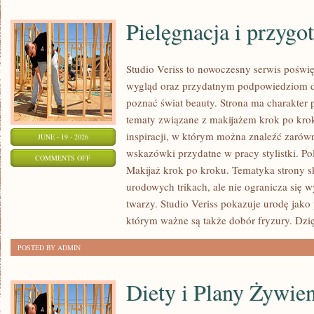
Pielęgnacja i przygo
Studio Veriss to nowoczesny serwis pośw
wygląd oraz przydatnym podpowiedziom dla
poznać świat beauty. Strona ma charakter 
tematy związane z makijażem krok po krok
inspiracji, w którym można znaleźć zarówn
JUNE - 19 - 2026
wskazówki przydatne w pracy stylistki. Po
ON
COMMENTS OFF
Makijaż krok po kroku. Tematyka strony s
PIELĘGNACJA
urodowych trikach, ale nie ogranicza się
I
twarzy. Studio Veriss pokazuje urodę jako
PRZYGOTOWANIE
którym ważne są także dobór fryzury. Dzi
SKÓRY
POSTED BY ADMIN
Diety i Plany Żywie