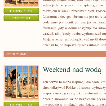
sytuacjach związanych z adaptacją, uczuci
rozwojem w wieku przedszkolnym. Polecamy
FEBRUARY - 9 - 2026
Literatura dziecięca. Strona nie jest teor
ON
COMMENTS OFF
codzienny pomocnik po tym, jak wspierać 
ZABAWY
frustracja, gdy w domu następuje rozłado
TERENOWE
wrażeń, albo kiedy trzeba wytłumaczyć tru
Misją serwisu jest porządkować myśli dor
dziecku to, co najważniejsze: zaufanie, sa
POSTED BY ADMIN
Weekend nad wodą
Ten serwis to mapa inspiracji dla osób, kt
chcą odkrywać Polskę od strony wybrzeży
wypoczynek łączy się z konkretnymi pora
przez planowanie, aż po bezpieczne pływan
przygodzie w tropikach, znajdziesz tu treś
FEBRUARY - 8 - 2026