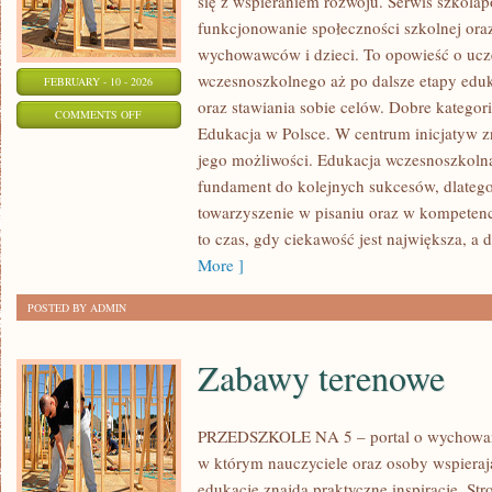
się z wspieraniem rozwoju. Serwis szkola
funkcjonowanie społeczności szkolnej oraz
wychowawców i dzieci. To opowieść o ucze
wczesnoszkolnego aż po dalsze etapy edu
FEBRUARY - 10 - 2026
oraz stawiania sobie celów. Dobre kategorie
ON
COMMENTS OFF
Edukacja w Polsce. W centrum inicjatyw z
PRZYSZŁOŚĆ
jego możliwości. Edukacja wczesnoszkolna
EDUKACJI
fundament do kolejnych sukcesów, dlatego 
towarzyszenie w pisaniu oraz w kompetenc
to czas, gdy ciekawość jest największa, a
More ]
POSTED BY ADMIN
Zabawy terenowe
PRZEDSZKOLE NA 5 – portal o wychowa
w którym nauczyciele oraz osoby wspieraj
edukację znajdą praktyczne inspiracje. Str