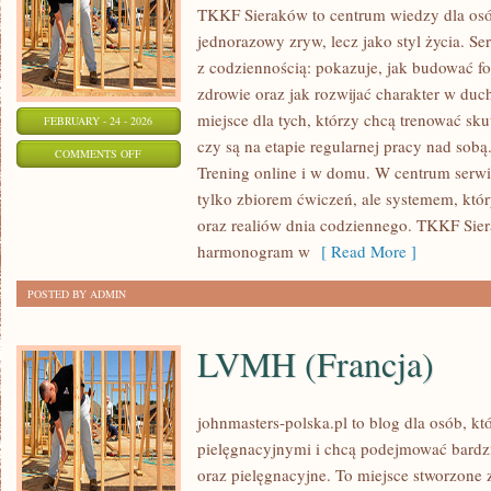
TKKF Sieraków to centrum wiedzy dla osób,
jednorazowy zryw, lecz jako styl życia. Se
z codziennością: pokazuje, jak budować f
zdrowie oraz jak rozwijać charakter w duc
miejsce dla tych, którzy chcą trenować skut
FEBRUARY - 24 - 2026
czy są na etapie regularnej pracy nad sobą
ON
COMMENTS OFF
Trening online i w domu. W centrum serwisu
HISTORIE
tylko zbiorem ćwiczeń, ale systemem, któ
ZAWODNIKÓW
oraz realiów dnia codziennego. TKKF Si
I
harmonogram w
[ Read More ]
TRENERÓW
POSTED BY ADMIN
LVMH (Francja)
johnmasters-polska.pl to blog dla osób, kt
pielęgnacyjnymi i chcą podejmować bard
oraz pielęgnacyjne. To miejsce stworzone z