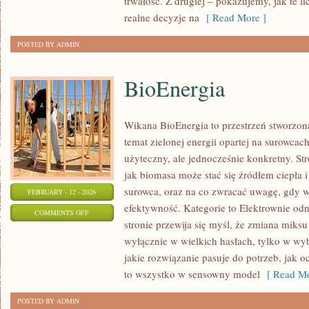
trwałość. Z drugiej – pokazujemy, jak te li
realne decyzje na
[ Read More ]
POSTED BY ADMIN
BioEnergia
Wikana BioEnergia to przestrzeń stworzona
temat zielonej energii opartej na surowca
użyteczny, ale jednocześnie konkretny. St
jak biomasa może stać się źródłem ciepła 
surowca, oraz na co zwracać uwagę, gdy w
FEBRUARY - 12 - 2026
efektywność. Kategorie to Elektrownie odn
ON
COMMENTS OFF
stronie przewija się myśl, że zmiana miksu
BIOENERGIA
wyłącznie w wielkich hasłach, tylko w wyb
jakie rozwiązanie pasuje do potrzeb, jak oc
to wszystko w sensowny model
[ Read Mo
POSTED BY ADMIN