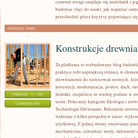
centrum uwagi znajduje się nastolatek i je
ICH
budować chęć do nauki, jak wspierać samod
GŁOS
przechodzić przez kryzysy pojawiające się
POSTED BY ADMIN
Konstrukcje drewnia
Ta platforma to rozbudowany blog budowl
praktyce robi największą różnicę w elemen
drewnianemu do zastosowań nośnych. Jeżeli
inwestycji, modernizacja, podest, dach, s
dodatki, znajdziesz tu wiedzę podane w z
FEBRUARY - 13 - 2026
teorii. Polecamy kategorie Ekologia i zr
ON
COMMENTS OFF
Technologie Drewniane. Rdzeniem serwisu
KONSTRUKCJE
widziane z kilku perspektyw naraz: wykona
DREWNIANE
użytkowej. Z jednej strony omawiamy para
mechaniczna, zawartość wody, skłonność d