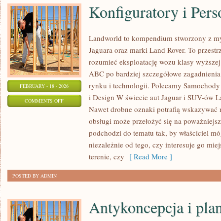
Konfiguratory i Pers
Landworld to kompendium stworzony z my
Jaguara oraz marki Land Rover. To przestrz
rozumieć eksploatację wozu klasy wyższej.
ABC po bardziej szczegółowe zagadnienia,
rynku i technologii. Polecamy Samochody
FEBRUARY - 18 - 2026
i Design W świecie aut Jaguar i SUV-ów Lan
ON
COMMENTS OFF
Nawet drobne oznaki potrafią wskazywać 
KONFIGURATORY
obsługi może przełożyć się na poważniejs
I
podchodzi do tematu tak, by właściciel mó
PERSONALIZACJA
niezależnie od tego, czy interesuje go mie
terenie, czy
[ Read More ]
POSTED BY ADMIN
Antykoncepcja i pla