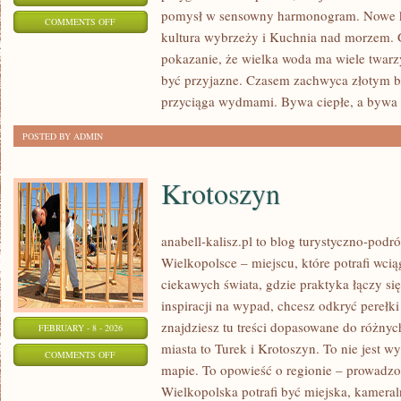
pomysł w sensowny harmonogram. Nowe kate
ON
COMMENTS OFF
kultura wybrzeży i Kuchnia nad morzem. G
WEEKEND
pokazanie, że wielka woda ma wiele twarzy:
NAD
być przyjazne. Czasem zachwyca złotym 
WODĄ
przyciąga wydmami. Bywa ciepłe, a bywa 
POSTED BY ADMIN
Krotoszyn
anabell-kalisz.pl to blog turystyczno-pod
Wielkopolsce – miejscu, które potrafi wciąg
ciekawych świata, gdzie praktyka łączy się 
inspiracji na wypad, chcesz odkryć pereł
znajdziesz tu treści dopasowane do różny
FEBRUARY - 8 - 2026
miasta to Turek i Krotoszyn. To nie jest w
ON
COMMENTS OFF
mapie. To opowieść o regionie – prowadzo
KROTOSZYN
Wielkopolska potrafi być miejska, kameral