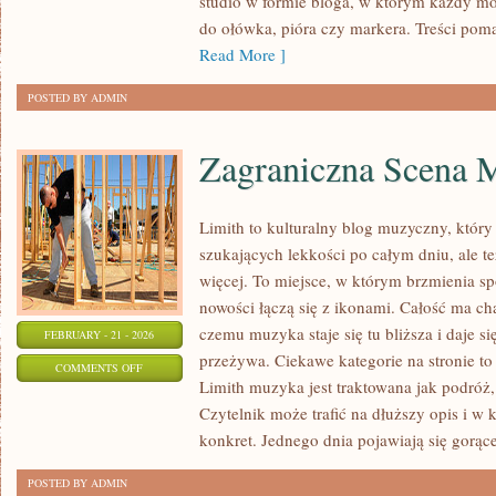
studio w formie bloga, w którym każdy m
NATURA
do ołówka, pióra czy markera. Treści pom
I
Read More ]
PRZEDMIOTY
POSTED BY ADMIN
Zagraniczna Scena 
Limith to kulturalny blog muzyczny, który
szukających lekkości po całym dniu, ale te
więcej. To miejsce, w którym brzmienia sp
nowości łączą się z ikonami. Całość ma cha
czemu muzyka staje się tu bliższa i daje si
FEBRUARY - 21 - 2026
przeżywa. Ciekawe kategorie na stronie t
ON
COMMENTS OFF
Limith muzyka jest traktowana jak podróż, 
ZAGRANICZNA
Czytelnik może trafić na dłuższy opis i w
SCENA
konkret. Jednego dnia pojawiają się gorąc
MUZYCZNA
POSTED BY ADMIN