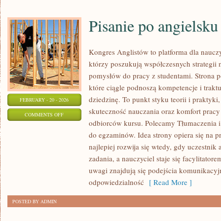
Pisanie po angielsku
Kongres Anglistów to platforma dla nauczy
którzy poszukują współczesnych strategii 
pomysłów do pracy z studentami. Strona p
które ciągle podnoszą kompetencje i trak
dziedzinę. To punkt styku teorii i praktyki,
FEBRUARY - 20 - 2026
skuteczność nauczania oraz komfort pracy
ON
COMMENTS OFF
odbiorców kursu. Polecamy Tłumaczenia i i
PISANIE
do egzaminów. Idea strony opiera się na p
PO
najlepiej rozwija się wtedy, gdy uczestnik
ANGIELSKU
zadania, a nauczyciel staje się facylitato
uwagi znajdują się podejścia komunikacyjn
odpowiedzialność
[ Read More ]
POSTED BY ADMIN