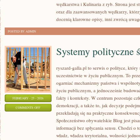
wędkarstwa i Kulinaria z ryb. Strona jest 
Z
oraz dla zaawansowanych wędkarzy, którzy
RYB
docenią klarowne opisy, inni zwrócą uwagę
POSTED BY ADMIN
Systemy polityczne 
ryszard-galla.pl to serwis o polityce, któ
uczestnictwie w życiu publicznym. To prze
ogarniać mechanizmy państwa i wspólnoty
życiu publicznym, a jednocześnie budować
fakty i konteksty. W centrum pozostaje cz
FEBRUARY - 25 - 2026
demokracji, a także to, jak decyzje pode
ON
COMMENTS OFF
przekładają się na praktyczne konsekwencj
SYSTEMY
Społeczeństwo obywatelskie Blog jest pi
POLITYCZNE
informacji bez spłycania sensu. Chodzi o to
ŚWIATA
władz, władza terytorialna, wolności jedn