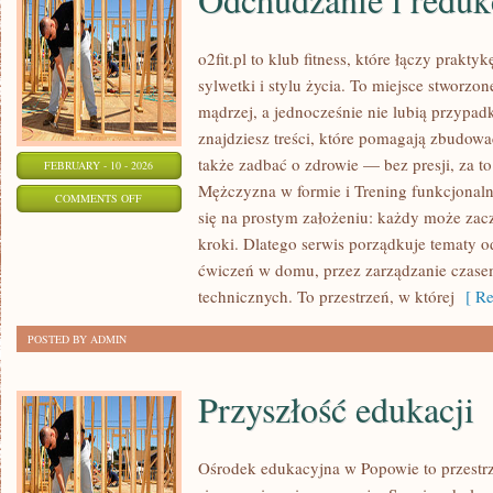
o2fit.pl to klub fitness, które łączy prak
sylwetki i stylu życia. To miejsce stworzo
mądrzej, a jednocześnie nie lubią przypad
znajdziesz treści, które pomagają zbudowa
także zadbać o zdrowie — bez presji, za t
FEBRUARY - 10 - 2026
Mężczyzna w formie i Trening funkcjonalny 
ON
COMMENTS OFF
się na prostym założeniu: każdy może zaczą
ODCHUDZANIE
kroki. Dlatego serwis porządkuje tematy 
I
ćwiczeń w domu, przez zarządzanie czasem
REDUKCJA
technicznych. To przestrzeń, w której
[ Re
POSTED BY ADMIN
Przyszłość edukacji
Ośrodek edukacyjna w Popowie to przestrz