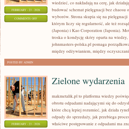
wiedzieć, co nakładają na cerę, jak działa
budować schemat pielęgnacji bez chaosu 
FEBRUARY - 23 - 2026
wyborów. Strona skupia się na pielęgnacji
ON
COMMENTS OFF
którym liczy się regularność, ale też roz
LVMH
(Japonia) i Kao Corporation (Japonia). M
(FRANCJA)
troska o kondycję skóry oparta na wiedzy, 
johnmasters-polska.pl pomaga porządkować
między odżywianiem, między oczyszczani
POSTED BY ADMIN
Zielone wydarzenia
makmetalik.pl to platforma wiedzy poświ
obrotu odpadami nadającymi się do odzysku
które chcą lepiej rozumieć, jak działa ryn
odpady do sprzedaży, jak przebiega proces
właściwe postępowanie z odpadami ma znac
FEBRUARY - 23 - 2026