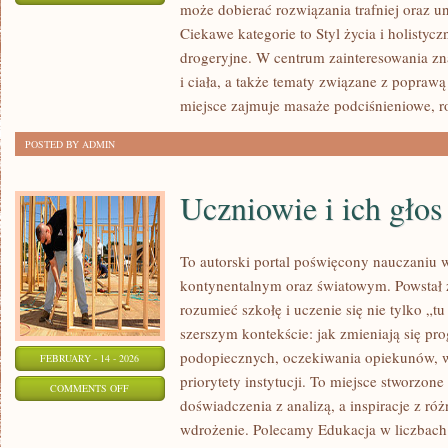
może dobierać rozwiązania trafniej oraz u
PYTANIA
Ciekawe kategorie to Styl życia i holistyc
OD
drogeryjne. W centrum zainteresowania zna
CZYTELNIKÓW
i ciała, a także tematy związane z poprawą
miejsce zajmuje masaże podciśnieniowe, 
POSTED BY ADMIN
Uczniowie i ich głos
To autorski portal poświęcony nauczaniu w
kontynentalnym oraz światowym. Powstał z
rozumieć szkołę i uczenie się nie tylko „tu
szerszym kontekście: jak zmieniają się pr
podopiecznych, oczekiwania opiekunów,
FEBRUARY - 14 - 2026
priorytety instytucji. To miejsce stworzone
ON
COMMENTS OFF
doświadczenia z analizą, a inspiracje z ró
UCZNIOWIE
wdrożenie. Polecamy Edukacja w liczbach
I