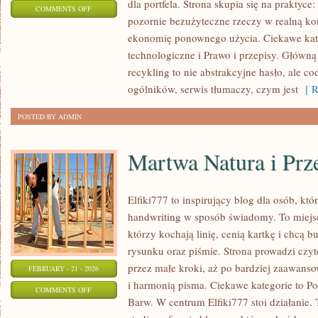
dla portfela. Strona skupia się na praktyce
ON
COMMENTS OFF
pozornie bezużyteczne rzeczy w realną ko
ZIELONE
ekonomię ponownego użycia. Ciekawe kat
WYDARZENIA
technologiczne i Prawo i przepisy. Główną 
recykling to nie abstrakcyjne hasło, ale c
ogólników, serwis tłumaczy, czym jest
[ R
POSTED BY ADMIN
Martwa Natura i Prz
Elfiki777 to inspirujący blog dla osób, któ
handwriting w sposób świadomy. To miejsc
którzy kochają linię, cenią kartkę i chcą 
rysunku oraz piśmie. Strona prowadzi czyt
przez małe kroki, aż po bardziej zaawans
FEBRUARY - 21 - 2026
i harmonią pisma. Ciekawe kategorie to Po
ON
COMMENTS OFF
Barw. W centrum Elfiki777 stoi działanie. To
MARTWA