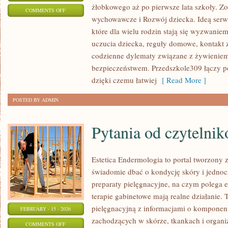
żłobkowego aż po pierwsze lata szkoły. Z
ON
COMMENTS OFF
wychowawcze i Rozwój dziecka. Ideą serwi
ADAPTACJA
które dla wielu rodzin stają się wyzwanie
DZIECKA
uczucia dziecka, reguły domowe, kontakt z
codzienne dylematy związane z żywieniem
bezpieczeństwem. Przedszkole309 łączy p
dzięki czemu łatwiej
[ Read More ]
POSTED BY ADMIN
Pytania od czytelni
Estetica Endermologia to portal tworzony 
świadomie dbać o kondycję skóry i jednocz
preparaty pielęgnacyjne, na czym polega e
terapie gabinetowe mają realne działanie. 
pielęgnacyjną z informacjami o kompone
FEBRUARY - 15 - 2026
zachodzących w skórze, tkankach i organi
ON
COMMENTS OFF