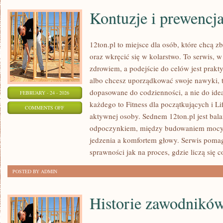
Kontuzje i prewencj
12ton.pl to miejsce dla osób, które chcą 
oraz wkręcić się w kolarstwo. To serwis, w 
zdrowiem, a podejście do celów jest prakt
albo chcesz uporządkować swoje nawyki, t
dopasowane do codzienności, a nie do idea
FEBRUARY - 24 - 2026
każdego to Fitness dla początkujących i Lif
ON
COMMENTS OFF
aktywnej osoby. Sednem 12ton.pl jest bal
KONTUZJE
odpoczynkiem, między budowaniem mocy a
I
jedzenia a komfortem głowy. Serwis pomag
PREWENCJA
sprawności jak na proces, gdzie liczą się 
POSTED BY ADMIN
Historie zawodników