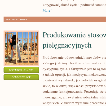
korygować jakość życia i podnosić samooc
ILOŚCI
More ]
WODY
KORZYSTNIE
POSTED BY ADMIN
WPŁYWA
Produkowanie stos
pielęgnacyjnych
Produkowanie odpowiednich nawyków piel
którego jesteśmy chwilowo obserwatorami
dyscyplinę życia. I faktycznie jest to ogro
DECEMBER - 23 - 2025
z takich opresji, jak medycyna niekonwenc
ON
COMMENTS OFF
pionierski wynalazek, jakikolwiek orygin
PRODUKOWANIE
szkic, to w dużej większości przykładów c
STOSOWNYCH
codzienne funkcjonowanie. Powoduje, że c
NAWYKÓW
nieosiągalne, a nawet niewyobrażalne, staj
PIELĘGNACYJNYCH
wszystkich. Z trudem wyraźnie przecenić