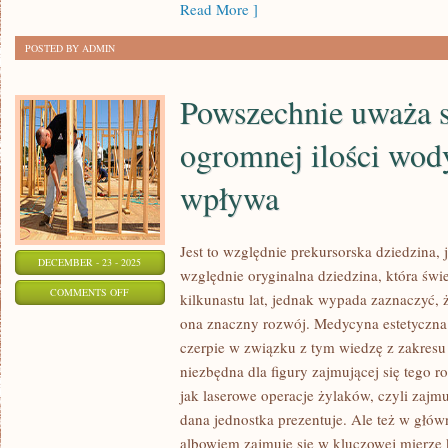
Read More ]
POSTED BY ADMIN
Powszechnie uważa si
ogromnej ilości wod
wpływa
Jest to względnie prekursorska dziedzina, j
DECEMBER - 23 - 2025
względnie oryginalna dziedzina, która świ
ON
COMMENTS OFF
kilkunastu lat, jednak wypada zaznaczyć, 
POWSZECHNIE
ona znaczny rozwój. Medycyna estetyczna 
UWAŻA
czerpie w związku z tym wiedzę z zakresu 
SIĘ,
niezbędna dla figury zajmującej się tego ro
ŻE
jak laserowe operacje żylaków, czyli zajmu
PICIE
dana jednostka prezentuje. Ale też w głów
albowiem zajmuje się w kluczowej mierze
OGROMNEJ