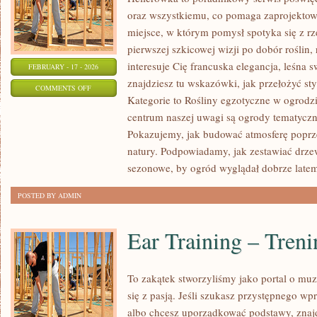
oraz wszystkiemu, co pomaga zaprojektow
miejsce, w którym pomysł spotyka się z 
pierwszej szkicowej wizji po dobór roślin, r
interesuje Cię francuska elegancja, leśna
FEBRUARY - 17 - 2026
znajdziesz tu wskazówki, jak przełożyć s
ON
COMMENTS OFF
Kategorie to Rośliny egzotyczne w ogrodz
ROŚLINY
centrum naszej uwagi są ogrody tematyczne:
EGZOTYCZNE
Pokazujemy, jak budować atmosferę poprzez
W
natury. Podpowiadamy, jak zestawiać drze
OGRODZIE
sezonowe, by ogród wyglądał dobrze latem i
POSTED BY ADMIN
Ear Training – Tren
To zakątek stworzyliśmy jako portal o mu
się z pasją. Jeśli szukasz przystępnego 
albo chcesz uporządkować podstawy, znajd