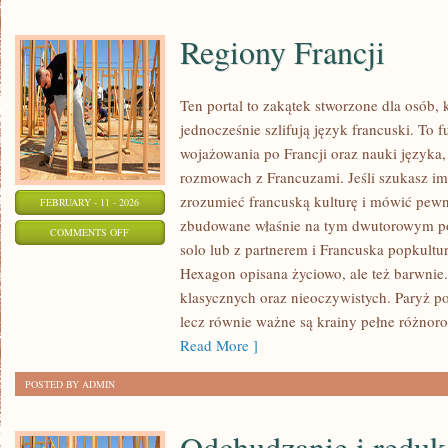
Regiony Francji
Ten portal to zakątek stworzone dla osób, 
jednocześnie szlifują język francuski. To 
wojażowania po Francji oraz nauki języka
rozmowach z Francuzami. Jeśli szukasz imp
zrozumieć francuską kulturę i mówić pewni
FEBRUARY - 11 - 2026
zbudowane właśnie na tym dwutorowym pod
ON
COMMENTS OFF
solo lub z partnerem i Francuska popkultur
REGIONY
Hexagon opisana życiowo, ale też barwnie. 
FRANCJI
klasycznych oraz nieoczywistych. Paryż po
lecz równie ważne są krainy pełne różnoro
Read More ]
POSTED BY ADMIN
Odchudzanie i reduk