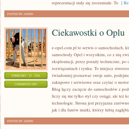
reprezentacji stały się zrozumiałe. To
[ Re
POSTED BY ADMIN
Ciekawostki o Oplu
e-opel.com.pl to serwis o samochodach, kt
samochody Opel i wszystkim, co z nią zwi
eksploatacji, przez porady techniczne, po
rozwiązaniach i rynku. To miejsce stworzo
świadomiej poznawać swoje auto, podejmow
FEBRUARY - 25 - 2026
zakupowe i serwisowe oraz czytać o motor
ON
COMMENTS OFF
Blog łączy zacięcie do samochodów z pode
CIEKAWOSTKI
liczy się nie tylko styl czy osiągi, ale też
O
technologie. Strona jest przyjazna zarówno
OPLU
jak i dla fanów marki, którzy lubią zagłębi
POSTED BY ADMIN