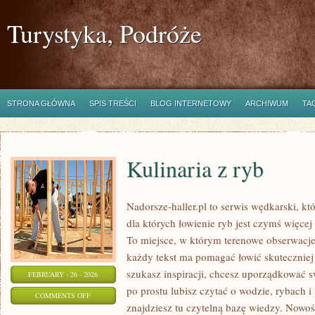
Turystyka, Podróże
STRONA GŁÓWNA
SPIS TREŚCI
BLOG INTERNETOWY
ARCHIWUM
TA
Kulinaria z ryb
Nadorsze-haller.pl to serwis wędkarski, kt
dla których łowienie ryb jest czymś więc
To miejsce, w którym terenowe obserwacje
każdy tekst ma pomagać łowić skuteczniej i
szukasz inspiracji, chcesz uporządkować sw
FEBRUARY - 26 - 2026
po prostu lubisz czytać o wodzie, rybach i
ON
COMMENTS OFF
znajdziesz tu czytelną bazę wiedzy. Nowośc
KULINARIA