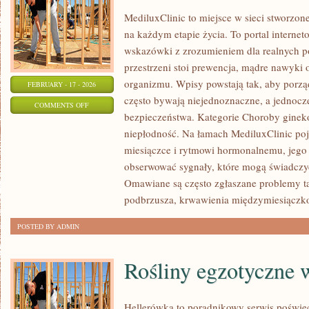
MediluxClinic to miejsce w sieci stworzon
na każdym etapie życia. To portal internet
wskazówki z zrozumieniem dla realnych po
przestrzeni stoi prewencja, mądre nawyki
organizmu. Wpisy powstają tak, aby porzą
FEBRUARY - 17 - 2026
często bywają niejednoznaczne, a jednocz
ON
COMMENTS OFF
bezpieczeństwa. Kategorie Choroby gineko
ANTYKONCEPCJA
niepłodność. Na łamach MediluxClinic poj
I
miesiączce i rytmowi hormonalnemu, jego 
PLANOWANIE
obserwować sygnały, które mogą świadczy
RODZINY
Omawiane są często zgłaszane problemy ta
podbrzusza, krwawienia międzymiesiączk
POSTED BY ADMIN
Rośliny egzotyczne 
Hellerówka to poradnikowy serwis poświ