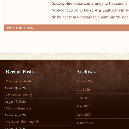
Szczególne oznaczanie mają tu badania w s
Wobec tego że tu także w gigantycznym st
doświadczenia dostarczają nam morze oca
POSTED BY ADMIN
Recent Posts
Archives
Przepisy na obiady
August 2026
August 8, 2026
July 2026
Ćwiczenia i trening
June 2026
August 7, 2026
May 2026
Miłosne Inspiracje
April 2026
August 6, 2026
Styl i Gatunki Fotografii
March 2026
August 5, 2026