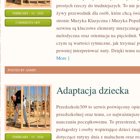
prostych rzeczy do trudniejszych. To nie j
żywy przewodnik dla osób, które chcą świ
FEBRUARY - 16 - 2026
stronie Muzyka Klasyczna i Muzyka Popu
ON
COMMENTS OFF
serwisu są kluczowe elementy muzycznego 
EAR
melodyczna oraz orientacja na pięciolinii
TRAINING
czym są wartości rytmiczne, jak trzymać pul
–
pewniej interpretować nuty. Dzięki temu n
TRENING
More ]
SŁUCHU
POSTED BY ADMIN
Adaptacja dziecka
Przedszkole309 to serwis poświęcony opie
przedszkolnej oraz temu, co najważniejsze
nauczaniu początkowemu. To przestrzeń, 
pedagodzy i osoby wspierające dzieci zna
dotyczące rutyny dnia z maluchem oraz r
FEBRUARY - 15 - 2026