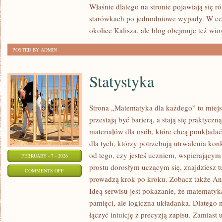
Właśnie dlatego na stronie pojawiają się 
starówkach po jednodniowe wypady. W cen
okolice Kalisza, ale blog obejmuje też wio
POSTED BY ADMIN
Statystyka
Strona „Matematyka dla każdego” to miejs
przestają być barierą, a stają się praktyczn
materiałów dla osób, które chcą poukłada
dla tych, którzy potrzebują utrwalenia ko
od tego, czy jesteś uczniem, wspierający
FEBRUARY - 7 - 2026
prostu dorosłym uczącym się, znajdziesz tu
ON
COMMENTS OFF
prowadzą krok po kroku. Zobacz także Ana
STATYSTYKA
Ideą serwisu jest pokazanie, że matematyka
pamięci, ale logiczna układanka. Dlatego m
łączyć intuicję z precyzją zapisu. Zamiast