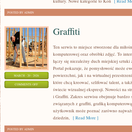
kultury. Nowe kategorie to Koń
[ Read Mo
POSTED BY ADMIN
Graffiti
Ten serwis to miejsce stworzone dla miłośni
komputerowej oraz obróbki zdjęć. To inte
łączy się niezależny duch miejskiej sztuki
Portal pokazuje, że pomysłowość może e
powierzchni, jak i na wirtualnej przestrzen
MARCH - 20 - 2026
które chcą kreować, szlifować talent, a t
ON
COMMENTS OFF
świecie wizualnej ekspresji. Nowości na str
GRAFFITI
i Graffiti. Zakres serwisu obejmuje bardzo
związanych z graffiti, grafiką komputerową 
użytkownik może poznać zarówno najważn
dziedzin,
[ Read More ]
POSTED BY ADMIN