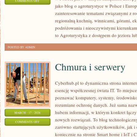
ON
COMMENTS OFF
jako blog o agroturystyce w Polsce i Europ
NAJBARDZIEJ
zainteresowanie tematami związanymi z 
GOŚCINNI
regionalną kuchnią, winnicami, górami, e
GOSPODARZE
podróżowania i nieoczywistymi kierunkam
to Agroturystyka z dostępem do jeziora lu
POSTED BY ADMIN
Chmura i serwery
Cyberhub.pl to dynamiczna strona internet
esencję współczesnej świata IT. To miejsce
poznawać komputery, systemy, środowisko 
rozumiane ochronę danych. Już sama nazw
hubem informacji, w którym konkret łączy
MARCH - 17 - 2026
nowych rozwiązań. To blog technologiczny
ON
COMMENTS OFF
zarówno startujących użytkowników, jak i
CHMURA
koniecznie na stronie Smart home i IoT i 
I