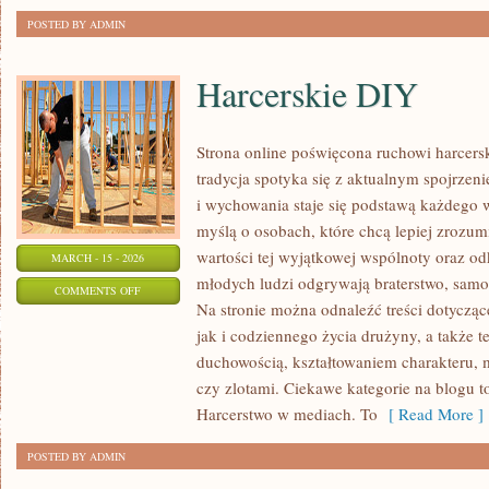
POSTED BY ADMIN
Harcerskie DIY
Strona online poświęcona ruchowi harcers
tradycja spotyka się z aktualnym spojrzen
i wychowania staje się podstawą każdego w
myślą o osobach, które chcą lepiej zrozum
wartości tej wyjątkowej wspólnoty oraz od
MARCH - 15 - 2026
młodych ludzi odgrywają braterstwo, samod
ON
COMMENTS OFF
Na stronie można odnaleźć treści dotyczące
HARCERSKIE
jak i codziennego życia drużyny, a także
DIY
duchowością, kształtowaniem charakteru,
czy zlotami. Ciekawe kategorie na blogu to
Harcerstwo w mediach. To
[ Read More ]
POSTED BY ADMIN