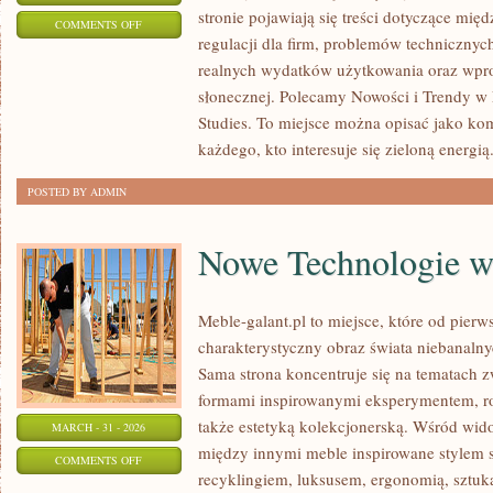
stronie pojawiają się treści dotyczące mię
ON
COMMENTS OFF
regulacji dla firm, problemów techniczn
PRZYSZŁOŚĆ
realnych wydatków użytkowania oraz wpro
ENERGII
słonecznej. Polecamy Nowości i Trendy w F
ODNAWIALNEJ
Studies. To miejsce można opisać jako ko
każdego, kto interesuje się zieloną energią
POSTED BY ADMIN
Nowe Technologie 
Meble-galant.pl to miejsce, które od pier
charakterystyczny obraz świata niebanalny
Sama strona koncentruje się na tematach 
formami inspirowanymi eksperymentem, r
także estetyką kolekcjonerską. Wśród wid
MARCH - 31 - 2026
między innymi meble inspirowane stylem 
ON
COMMENTS OFF
recyklingiem, luksusem, ergonomią, sztuk
NOWE