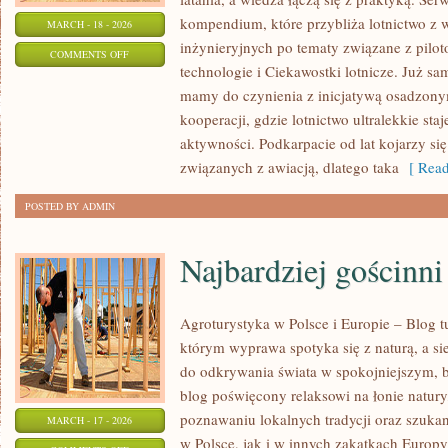
kompendium, które przybliża lotnictwo z w
MARCH - 18 - 2026
inżynieryjnych po tematy związane z pilo
ON
COMMENTS OFF
technologie i Ciekawostki lotnicze. Już sa
LOTNICTWO
mamy do czynienia z inicjatywą osadzonym
CYWILNE
kooperacji, gdzie lotnictwo ultralekkie st
aktywności. Podkarpacie od lat kojarzy si
związanych z awiacją, dlatego taka
[ Read
POSTED BY ADMIN
Najbardziej gościnn
Agroturystyka w Polsce i Europie – Blog t
którym wyprawa spotyka się z naturą, a siel
do odkrywania świata w spokojniejszym, b
blog poświęcony relaksowi na łonie natur
poznawaniu lokalnych tradycji oraz szuk
MARCH - 17 - 2026
w Polsce, jak i w innych zakątkach Europy