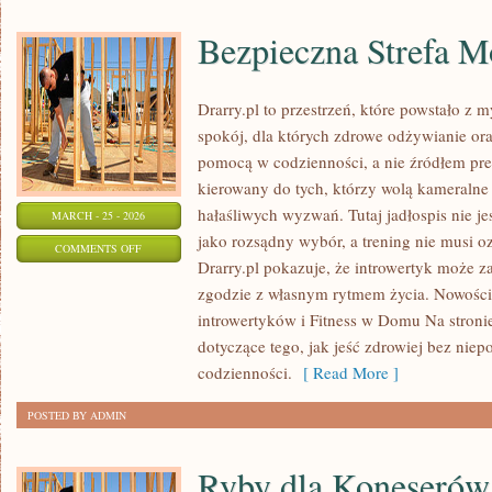
Bezpieczna Strefa M
Drarry.pl to przestrzeń, które powstało z 
spokój, dla których zdrowe odżywianie or
pomocą w codzienności, a nie źródłem pres
kierowany do tych, którzy wolą kameralne
hałaśliwych wyzwań. Tutaj jadłospis nie je
MARCH - 25 - 2026
jako rozsądny wybór, a trening nie musi oz
ON
COMMENTS OFF
Drarry.pl pokazuje, że introwertyk może z
BEZPIECZNA
zgodzie z własnym rytmem życia. Nowości n
STREFA
introwertyków i Fitness w Domu Na stron
MOTYWACJI
dotyczące tego, jak jeść zdrowiej bez ni
codzienności.
[ Read More ]
POSTED BY ADMIN
Ryby dla Koneserów