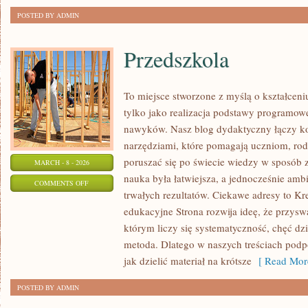
SOBIE
POSTED BY ADMIN
Z
NIMI
Przedszkola
RADZIĆ
To miejsce stworzone z myślą o kształceni
tylko jako realizacja podstawy programowe
nawyków. Nasz blog dydaktyczny łączy k
narzędziami, które pomagają uczniom, r
poruszać się po świecie wiedzy w sposób 
MARCH - 8 - 2026
nauka była łatwiejsza, a jednocześnie ambi
ON
COMMENTS OFF
trwałych rezultatów. Ciekawe adresy to Kr
PRZEDSZKOLA
edukacyjne Strona rozwija ideę, że przysw
którym liczy się systematyczność, chęć dz
metoda. Dlatego w naszych treściach pod
jak dzielić materiał na krótsze
[ Read Mor
POSTED BY ADMIN