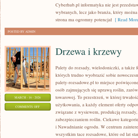
Cyberhub.pl informatyka nie jest przedsta
SERWERY
wybranych, lecz jako branża, który można 
strona ma ogromny potencjał
[ Read More
POSTED BY ADMIN
Drzewa i krzewy
Palety do rozsady, wielodoniczki, a także f
których trudno wyobrazić sobie nowoczesn
palety-rozsadowe.pl to miejsce poświęco
osób zajmujących się uprawą roślin, zarów
towarowej. To przestrzeń, w której trwałoś
MARCH - 16 - 2026
użytkowania, a każdy element oferty odpo
ON
COMMENTS OFF
związane z wysiewem, produkcją rozsady
DRZEWA
zabezpieczaniem roślin. Ciekawe kategori
I
i Nawadnianie ogrodu. W centrum zaintere
KRZEWY
wszystkim tace rozsadowe, które od lat st