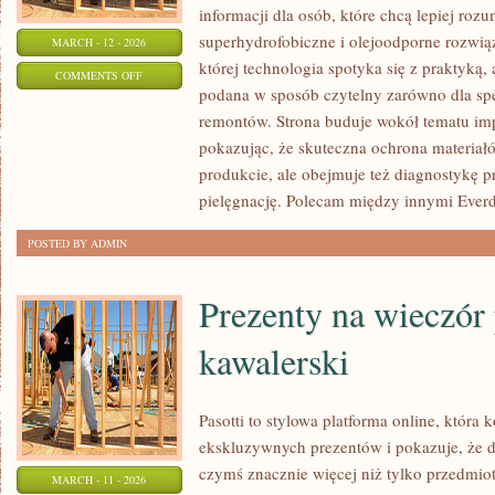
informacji dla osób, które chcą lepiej rozu
superhydrofobiczne i olejoodporne rozwią
MARCH - 12 - 2026
której technologia spotyka się z praktyką,
ON
COMMENTS OFF
podana w sposób czytelny zarówno dla spec
PORADY
remontów. Strona buduje wokół tematu imp
EKSPERTA
pokazując, że skuteczna ochrona materiał
produkcie, ale obejmuje też diagnostykę p
pielęgnację. Polecam między innymi Everd
POSTED BY ADMIN
Prezenty na wieczór 
kawalerski
Pasotti to stylowa platforma online, która 
ekskluzywnych prezentów i pokazuje, że 
czymś znacznie więcej niż tylko przedmiot
MARCH - 11 - 2026