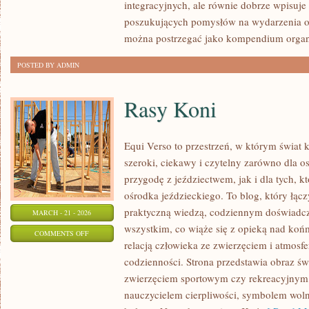
integracyjnych, ale równie dobrze wpisuje
KROKU
poszukujących pomysłów na wydarzenia o
można postrzegać jako kompendium organ
POSTED BY ADMIN
Rasy Koni
Equi Verso to przestrzeń, w którym świat 
szeroki, ciekawy i czytelny zarówno dla o
przygodę z jeździectwem, jak i dla tych, kt
ośrodka jeździeckiego. To blog, który łąc
praktyczną wiedzą, codziennym doświadcz
MARCH - 21 - 2026
wszystkim, co wiąże się z opieką nad końm
ON
COMMENTS OFF
relacją człowieka ze zwierzęciem i atmosfe
RASY
codzienności. Strona przedstawia obraz świ
KONI
zwierzęciem sportowym czy rekreacyjnym,
nauczycielem cierpliwości, symbolem woln