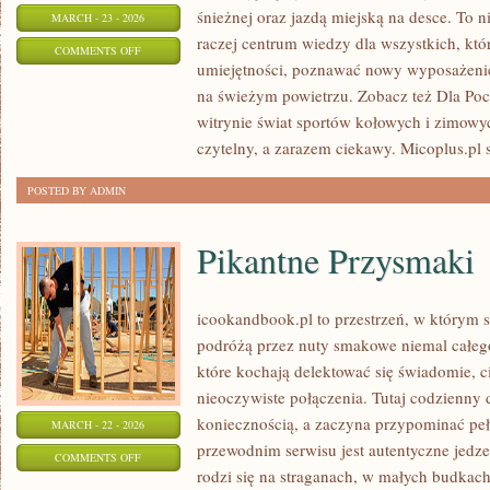
śnieżnej oraz jazdą miejską na desce. To ni
MARCH - 23 - 2026
raczej centrum wiedzy dla wszystkich, któ
ON
COMMENTS OFF
umiejętności, poznawać nowy wyposażenie
ZIMA
na świeżym powietrzu. Zobacz też Dla Począ
I
witrynie świat sportów kołowych i zimowy
STOKI
czytelny, a zarazem ciekawy. Micoplus.pl 
POSTED BY ADMIN
Pikantne Przysmaki
icookandbook.pl to przestrzeń, w którym str
podróżą przez nuty smakowe niemal całego 
które kochają delektować się świadomie, ci
nieoczywiste połączenia. Tutaj codzienny 
koniecznością, a zaczyna przypominać p
MARCH - 22 - 2026
przewodnim serwisu jest autentyczne jedzen
ON
COMMENTS OFF
rodzi się na straganach, w małych budkach
PIKANTNE