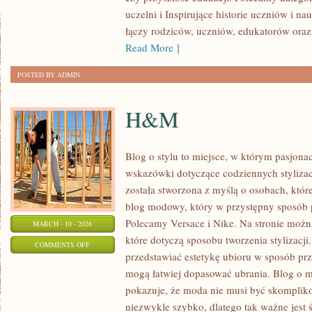
KULTURA
uczelni i Inspirujące historie uczniów i nau
I
łączy rodziców, uczniów, edukatorów oraz 
TRADYCJE
Read More ]
POSTED BY ADMIN
H&M
Blog o stylu to miejsce, w którym pasjonac
wskazówki dotyczące codziennych stylizacj
została stworzona z myślą o osobach, które
blog modowy, który w przystępny sposób 
Polecamy Versace i Nike. Na stronie możn
MARCH - 10 - 2026
które dotyczą sposobu tworzenia stylizacji.
ON
COMMENTS OFF
przedstawiać estetykę ubioru w sposób prz
H&M
mogą łatwiej dopasować ubrania. Blog o m
pokazuje, że moda nie musi być skompliko
niezwykle szybko, dlatego tak ważne jest