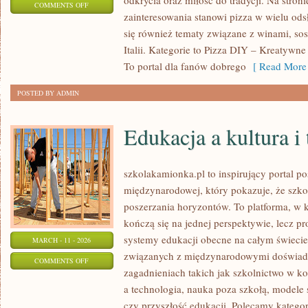
odkrycia oraz miłość do tradycji. Na stron
ON
COMMENTS OFF
zainteresowania stanowi pizza w wielu ods
SPRZĘT
się również tematy związane z winami, sosa
DO
Italii. Kategorie to Pizza DIY – Kreatywne
WYPIEKU
To portal dla fanów dobrego
[ Read More 
PIZZY
POSTED BY ADMIN
Edukacja a kultura i 
szkolakamionka.pl to inspirujący portal p
międzynarodowej, który pokazuje, że szk
poszerzania horyzontów. To platforma, w 
kończą się na jednej perspektywie, lecz p
systemy edukacji obecne na całym świecie.
MARCH - 11 - 2026
związanych z międzynarodowymi doświadc
ON
COMMENTS OFF
zagadnieniach takich jak szkolnictwo w k
EDUKACJA
a technologia, nauka poza szkołą, modele
A
czy przyszłość edukacji. Polecamy kategor