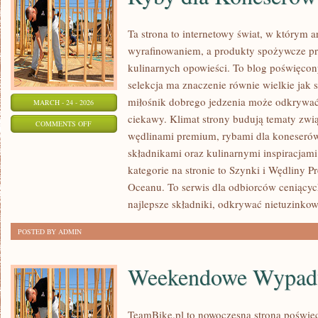
Ta strona to internetowy świat, w którym a
wyrafinowaniem, a produkty spożywcze pr
kulinarnych opowieści. To blog poświęcon
selekcja ma znaczenie równie wielkie jak
miłośnik dobrego jedzenia może odkrywać
MARCH - 24 - 2026
ciekawy. Klimat strony budują tematy zwią
ON
COMMENTS OFF
wędlinami premium, rybami dla koneserów
RYBY
składnikami oraz kulinarnymi inspiracjami
DLA
kategorie na stronie to Szynki i Wędliny P
KONESERÓW
Oceanu. To serwis dla odbiorców ceniącyc
najlepsze składniki, odkrywać nietuzinko
POSTED BY ADMIN
Weekendowe Wypad
TeamBike.pl to nowoczesna strona poświę