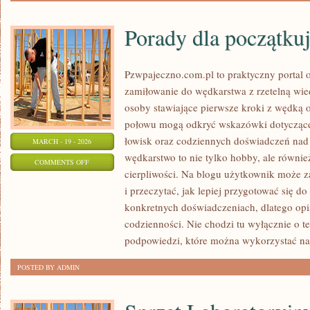
Porady dla początku
Pzwpajeczno.com.pl to praktyczny portal o
zamiłowanie do wędkarstwa z rzetelną wie
osoby stawiające pierwsze kroki z wędką 
połowu mogą odkryć wskazówki dotyczące 
łowisk oraz codziennych doświadczeń nad 
MARCH - 19 - 2026
wędkarstwo to nie tylko hobby, ale również
ON
COMMENTS OFF
cierpliwości. Na blogu użytkownik może z
PORADY
i przeczytać, jak lepiej przygotować się d
DLA
konkretnych doświadczeniach, dlatego opi
POCZĄTKUJĄCYCH
codzienności. Nie chodzi tu wyłącznie o te
podpowiedzi, które można wykorzystać n
POSTED BY ADMIN