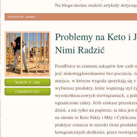
Na blogu można znaleźć artykuły dotyczą
POSTED BY ADMIN
Problemy na Keto i J
Nimi Radzić
FoodForce to centrum zakupów low carb st
jeść niskowęglowodanowo bez poczucia, że
miejsce, w którym wygoda spotykają się 
MARCH - 8 - 2026
wybierasz produkty, które wspierają styl ż
ON
COMMENTS OFF
wysokotłuszczowych rozwiązaniach, a jed
PROBLEMY
ograniczone cukry. Jeśli szukasz przestrzen
NA
dzień, a nie tylko na papierze, ta idea jes
KETO
na stronie to Keto Fakty i Mity i Cykliczn
I
praktyce oznacza to szeroki świat produktó
JAK
ketogenicznych słodkości, przez rozwiąza