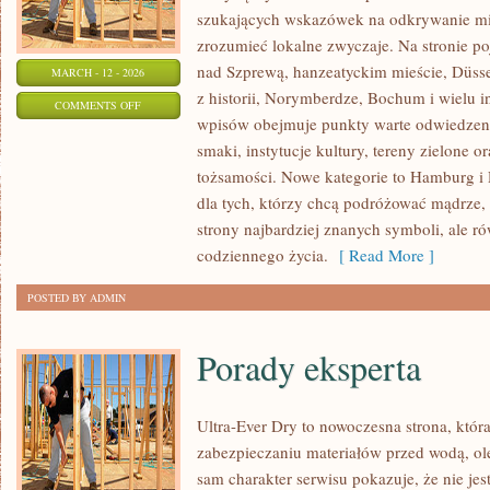
szukających wskazówek na odkrywanie mias
zrozumieć lokalne zwyczaje. Na stronie poj
nad Szprewą, hanzeatyckim mieście, Düss
MARCH - 12 - 2026
z historii, Norymberdze, Bochum i wielu i
ON
COMMENTS OFF
wpisów obejmuje punkty warte odwiedzeni
NIEMCY
smaki, instytucje kultury, tereny zielone o
tożsamości. Nowe kategorie to Hamburg i 
dla tych, którzy chcą podróżować mądrze
strony najbardziej znanych symboli, ale r
codziennego życia.
[ Read More ]
POSTED BY ADMIN
Porady eksperta
Ultra-Ever Dry to nowoczesna strona, która
zabezpieczaniu materiałów przed wodą, ol
sam charakter serwisu pokazuje, że nie jes