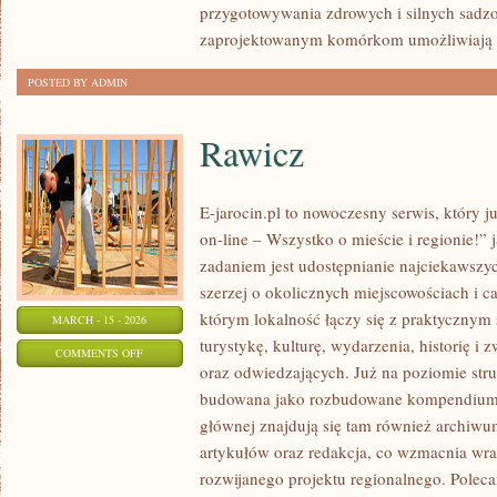
przygotowywania zdrowych i silnych sadz
zaprojektowanym komórkom umożliwiają
POSTED BY ADMIN
Rawicz
E-jarocin.pl to nowoczesny serwis, który 
on-line – Wszystko o mieście i regionie!” 
zadaniem jest udostępnianie najciekawszyc
szerzej o okolicznych miejscowościach i ca
którym lokalność łączy się z praktycznym 
MARCH - 15 - 2026
turystykę, kulturę, wydarzenia, historię 
ON
COMMENTS OFF
oraz odwiedzających. Już na poziomie struk
RAWICZ
budowana jako rozbudowane kompendium i
głównej znajdują się tam również archiwum,
artykułów oraz redakcja, co wzmacnia wra
rozwijanego projektu regionalnego. Polec