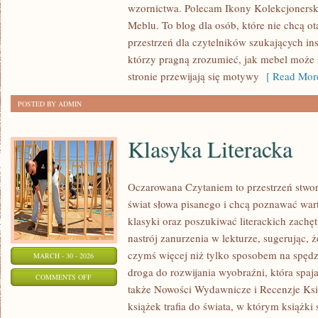
wzornictwa. Polecam Ikony Kolekcjonersk
TECHNOLOGIE
Meblu. To blog dla osób, które nie chcą ot
W
przestrzeń dla czytelników szukających insp
MEBLU
którzy pragną zrozumieć, jak mebel może 
stronie przewijają się motywy
[ Read More
POSTED BY ADMIN
Klasyka Literacka
Oczarowana Czytaniem to przestrzeń stwor
świat słowa pisanego i chcą poznawać war
klasyki oraz poszukiwać literackich zachę
nastrój zanurzenia w lekturze, sugerując, ż
czymś więcej niż tylko sposobem na spędz
MARCH - 30 - 2026
droga do rozwijania wyobraźni, która spa
ON
COMMENTS OFF
także Nowości Wydawnicze i Recenzje Ksią
KLASYKA
książek trafia do świata, w którym książk
LITERACKA