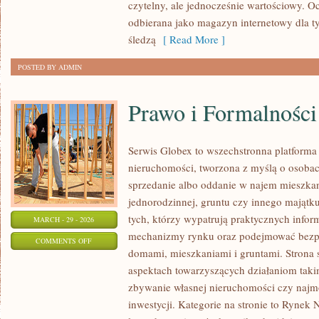
czytelny, ale jednocześnie wartościowy.
odbierana jako magazyn internetowy dla t
śledzą
[ Read More ]
POSTED BY ADMIN
Prawo i Formalności
Serwis Globex to wszechstronna platforma
nieruchomości, tworzona z myślą o osobac
sprzedanie albo oddanie w najem mieszka
jednorodzinnej, gruntu czy innego majątk
tych, którzy wypatrują praktycznych inform
MARCH - 29 - 2026
mechanizmy rynku oraz podejmować bezpi
ON
COMMENTS OFF
domami, mieszkaniami i gruntami. Strona 
PRAWO
aspektach towarzyszących działaniom tak
I
zbywanie własnej nieruchomości czy najmo
FORMALNOŚCI
inwestycji. Kategorie na stronie to Rynek