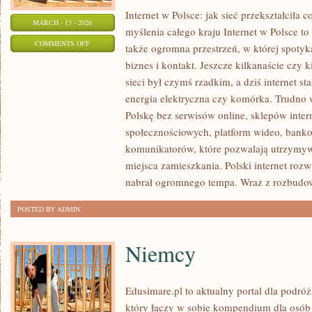
Internet w Polsce: jak sieć przekształciła 
MARCH - 13 - 2026
myślenia całego kraju Internet w Polsce to 
ON
COMMENTS OFF
także ogromna przestrzeń, w której spotyka
INTERNET
biznes i kontakt. Jeszcze kilkanaście czy k
W
sieci był czymś rzadkim, a dziś internet sta
POLSCE:
energia elektryczna czy komórka. Trudno 
JAK
Polskę bez serwisów online, sklepów inte
SIEĆ
społecznościowych, platform wideo, bankow
komunikatorów, które pozwalają utrzymywa
ODMIENIŁA
miejsca zamieszkania. Polski internet rozwi
CODZIENNOŚĆ,
nabrał ogromnego tempa. Wraz z rozbudo
BIZNES
I
POSTED BY ADMIN
SPOSÓB
MYŚLENIA
Niemcy
CAŁEGO
KRAJU
Edusimare.pl to aktualny portal dla pod
który łączy w sobie kompendium dla osób