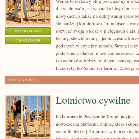
Wenus to ciekawy blog poświęcony urodzie
dla wielu osób jest ważne każdego dnia: 
nawykach, a także na odkrywaniu sposob
się bardziej komfortowo. To miejsce stworz
rozwijać swoją wiedzę o pielęgnacji ciała
MARCH - 18 - 2026
beauty, śledzić trendy i jednocześnie kor
ON
COMMENTS OFF
podanych w czytelny sposób. Strona łączy
KOSMETOLOGIA
podejściem, dlatego może zainteresować z
i czytelników, którzy od dawna szukają war
Przeczytaj też Sauna i solarium i Zabiegi 
POSTED BY ADMIN
Lotnictwo cywilne
Podkarpackie Powiązanie Kooperacyjne – L
nowoczesna platforma online, która skupi
awioniki lekkiej. To portal, w którym tech
latania, a wiedza łączą się z praktyką. Se