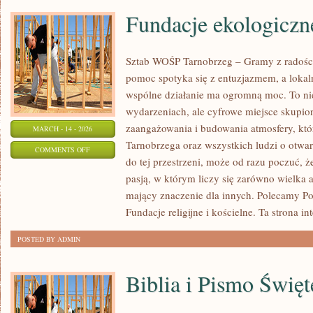
Fundacje ekologiczn
Sztab WOŚP Tarnobrzeg – Gramy z radości
pomoc spotyka się z entuzjazmem, a lokal
wspólne działanie ma ogromną moc. To nie
wydarzeniach, ale cyfrowe miejsce skupio
zaangażowania i budowania atmosfery, kt
MARCH - 14 - 2026
Tarnobrzega oraz wszystkich ludzi o otwart
ON
COMMENTS OFF
do tej przestrzeni, może od razu poczuć, że
FUNDACJE
pasją, w którym liczy się zarówno wielka a
EKOLOGICZNE
mający znaczenie dla innych. Polecamy Pom
Fundacje religijne i kościelne. Ta strona i
POSTED BY ADMIN
Biblia i Pismo Święt