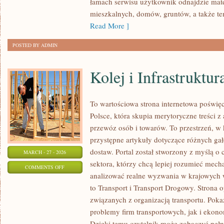
łamach serwisu użytkownik odnajdzie mater
mieszkalnych, domów, gruntów, a także t
Read More ]
POSTED BY ADMIN
Kolej i Infrastruktu
To wartościowa strona internetowa poświ
Polsce, która skupia merytoryczne treści z
przewóz osób i towarów. To przestrzeń, w
przystępne artykuły dotyczące różnych gał
dostaw. Portal został stworzony z myślą o
MARCH - 27 - 2026
sektora, którzy chcą lepiej rozumieć mech
ON
COMMENTS OFF
analizować realne wyzwania w krajowych 
KOLEJ
to Transport i Transport Drogowy. Strona o
I
związanych z organizacją transportu. Pok
INFRASTRUKTURA
problemy firm transportowych, jak i ekono
SZYNOWA
Dzięki temu czytelnik może zobaczyć pełn