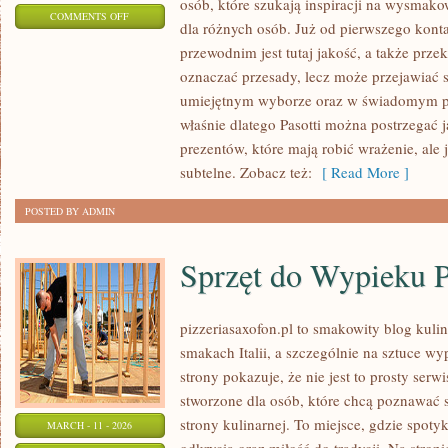
osób, które szukają inspiracji na wysmako
ON
COMMENTS OFF
dla różnych osób. Już od pierwszego kon
PREZENTY
przewodnim jest tutaj jakość, a także prze
NA
oznaczać przesady, lecz może przejawiać 
WIECZÓR
umiejętnym wyborze oraz w świadomym p
PANIEŃSKI
właśnie dlatego Pasotti można postrzegać 
I
prezentów, które mają robić wrażenie, ale
KAWALERSKI
subtelne. Zobacz też:
[ Read More ]
POSTED BY ADMIN
Sprzęt do Wypieku 
pizzeriasaxofon.pl to smakowity blog kulin
smakach Italii, a szczególnie na sztuce wy
strony pokazuje, że nie jest to prosty serw
stworzone dla osób, które chcą poznawać 
strony kulinarnej. To miejsce, gdzie spoty
MARCH - 11 - 2026