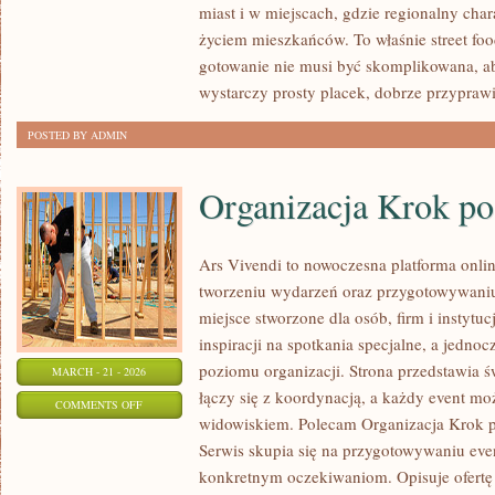
miast i w miejscach, gdzie regionalny cha
PRZYSMAKI
życiem mieszkańców. To właśnie street foo
gotowanie nie musi być skomplikowana, 
wystarczy prosty placek, dobrze przypraw
POSTED BY ADMIN
Organizacja Krok p
Ars Vivendi to nowoczesna platforma onlin
tworzeniu wydarzeń oraz przygotowywani
miejsce stworzone dla osób, firm i instytuc
inspiracji na spotkania specjalne, a jedn
poziomu organizacji. Strona przedstawia 
MARCH - 21 - 2026
łączy się z koordynacją, a każdy event mo
ON
COMMENTS OFF
widowiskiem. Polecam Organizacja Krok 
ORGANIZACJA
Serwis skupia się na przygotowywaniu ev
KROK
konkretnym oczekiwaniom. Opisuje ofertę 
PO