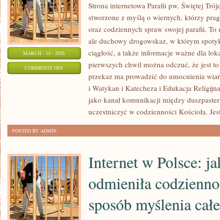
Strona internetowa Parafii pw. Świętej Tró
stworzone z myślą o wiernych, którzy prag
oraz codziennych spraw swojej parafii. To 
ale duchowy drogowskaz, w którym spotykaj
ciągłość, a także informacje ważne dla lok
MARCH - 14 - 2026
pierwszych chwil można odczuć, że jest to
ON
COMMENTS OFF
przekaz ma prowadzić do umocnienia wiary
BIBLIA
i Watykan i Katecheza i Edukacja Religijna
I
jako kanał komunikacji między duszpaster
PISMO
uczestniczyć w codzienności Kościoła. Jest
ŚWIĘTE
POSTED BY ADMIN
Internet w Polsce: ja
odmieniła codziennoś
sposób myślenia całe