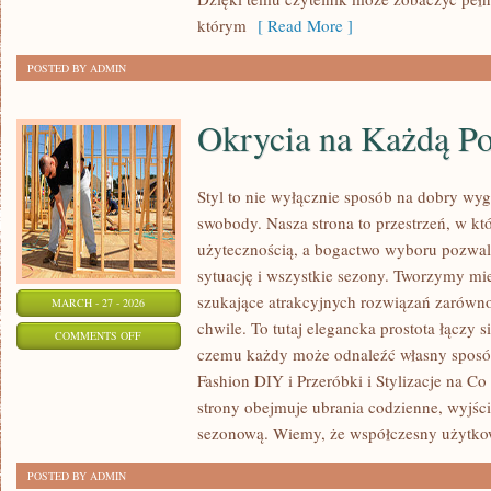
którym
[ Read More ]
POSTED BY ADMIN
Okrycia na Każdą P
Styl to nie wyłącznie sposób na dobry wyg
swobody. Nasza strona to przestrzeń, w kt
użytecznością, a bogactwo wyboru pozwal
sytuację i wszystkie sezony. Tworzymy mie
szukające atrakcyjnych rozwiązań zarówno 
MARCH - 27 - 2026
chwile. To tutaj elegancka prostota łączy 
ON
COMMENTS OFF
czemu każdy może odnaleźć własny sposób
OKRYCIA
Fashion DIY i Przeróbki i Stylizacje na Co
NA
strony obejmuje ubrania codzienne, wyjścio
KAŻDĄ
sezonową. Wiemy, że współczesny użytko
PORĘ
ROKU
POSTED BY ADMIN