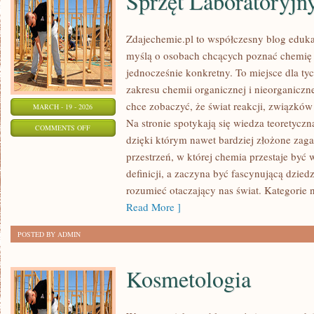
Sprzęt Laboratoryjn
Zdajechemie.pl to współczesny blog edukac
myślą o osobach chcących poznać chemię 
jednocześnie konkretny. To miejsce dla tyc
zakresu chemii organicznej i nieorganiczne
chce zobaczyć, że świat reakcji, związków
MARCH - 19 - 2026
Na stronie spotykają się wiedza teoretyczn
ON
COMMENTS OFF
dzięki którym nawet bardziej złożone zagad
SPRZĘT
przestrzeń, w której chemia przestaje być
LABORATORYJNY
definicji, a zaczyna być fascynującą dzied
rozumieć otaczający nas świat. Kategorie n
Read More ]
POSTED BY ADMIN
Kosmetologia