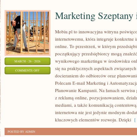
Marketing Szeptany 
Mobiu.pl to innowacyjna witryna poświęc
internetowemu, która integruje konkretne 
online. To przestrzeń, w którym przedsiębio
początkujący przedsiębiorcy mogą znaleźć
wynikowego marketingu w środowisku onli
MARCH - 26 - 2026
się na praktycznych aspektach związanych
ON
COMMENTS OFF
docieraniem do odbiorców oraz planowani
MARKETING
Polecam E-mail Marketing i Automatyzacja
SZEPTANY
Planowanie Kampanii. Na łamach serwisu 
I
z reklamą online, pozycjonowaniem, dział
OPINIE
mediami, a także komunikacją contentową. 
ONLINE
internetowa nie jest jedynie modnym doda
kluczowych elementów rozwoju. Dzięki
[ 
POSTED BY ADMIN