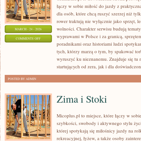
łączy w sobie miłość do jazdy z praktyczn
dla osób, które chcą ruszyć szerzej niż ty
rower traktują nie wyłącznie jako sprzęt, 
wolności. Charakter serwisu budują tematy
MARCH - 24 - 2026
wyprawami w Polsce i za granicą, sprzętem
ON
COMMENTS OFF
poradnikami oraz historiami ludzi spotyka
WEEKENDOWE
tych, którzy marzą o tym, by spakować tor
WYPADY
wyruszyć ku nieznanemu. Znajduje się tu 
startujących od zera, jak i dla doświadcz
POSTED BY ADMIN
Zima i Stoki
Micoplus.pl to miejsce, które łączy w sob
szybkości, swobody i aktywnego stylu życi
której spotykają się miłośnicy jazdy na ro
rekreacyjnej, łyżew, a także osoby zainter