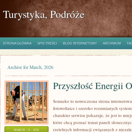
Turystyka, Podróże
STRONA GŁÓWNA
SPIS TREŚCI
BLOG INTERNETOWY
ARCHIWUM
TA
Archive for March, 2026
Przyszłość Energii 
Sonneko to nowoczesna strona internetowa,
fotowoltaice i szeroko rozumianych system
charakter serwisu pokazuje, że jest to mie
które chcą poznać temat paneli słonecznych
rzetelnych informacji związanych z niezal
MARCH - 31 - 2026