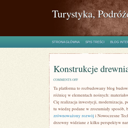
Turystyka, Podróż
STRONA GŁÓWNA
SPIS TREŚCI
BLOG INT
Konstrukcje drewni
ON
COMMENTS OFF
KONSTRUKCJE
Ta platforma to rozbudowany blog budow
DREWNIANE
różnicę w elementach nośnych: materiało
Cię realizacja inwestycji, modernizacja, 
tu wiedzę podane w zrozumiały sposób, b
zrównoważony rozwój
i Nowoczesne Tech
drzewny widziane z kilku perspektyw nara