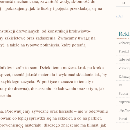
porność mechaniczna, zawartość wody, skłonność do
31
j – pokazujemy, jak te liczby i pojęcia przekładają się na
« Jul
onstrukcji drewnianych: od konstrukcji krokwiowo-
Rekl
ciany szkieletowe oraz zadaszenia. Zwracamy uwagę na
Zobacz 
y), a także na typowe potknięcia, które potrafią
Przejdź 
Odwiedź
ników i zrób-to-sam. Dzięki temu możesz krok po kroku
Zobacz p
sprzęt, ocenić jakość materiału i wykonać składanie tak, by
Zobacz p
 szybkiego zużycia. W praktyce oznacza to tematy o
Tu
araty do drewna), dosuszaniu, składowaniu oraz o tym, jak
Strona
oceniu.
http://c
http://s
a. Porównujemy żywiczne oraz liściaste – nie w oderwaniu
wań: co lepiej sprawdzi się na szkielet, a co na parkiet,
Portal
proweniencję materiału: dlaczego znaczenie ma klimat, jak