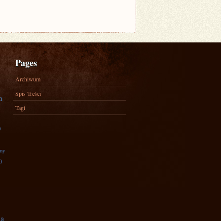
Pages
Archiwum
Spis Treści
a
Tagi
)
zny
)
na