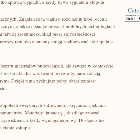
tylko sprawą wyglądu, a kiedy bywa sygnałem kłopotu.
Cate
Categories
tacznych. Znajdziesz tu wątki o rozcinaniu kłód, ocenie
icznym, a także o stacjonarnych i mobilnych technologiach
u łatwiej zrozumiesz, skąd biorą się rozbieżności
ierwszy rzut oka elementy mogą zachowywać się zupełnie
z obszaru materiałów budowlanych, ale zawsze w kontekście
z resztą układu: warstwami przegrody, paroizolacją,
ymi. Dzięki temu zyskujesz pełny obraz zamiast
stu.
 kłopotach związanych z drewnem: skręcanie, spękania,
 parametrów. Materiały tłumaczą, jak zdiagnozować
m zjawiskiem, a kiedy wymaga naprawy. Dostajesz też
a etapie zakupu.