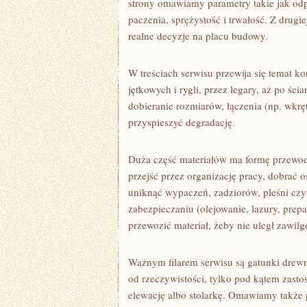
strony omawiamy parametry takie jak od
paczenia, sprężystość i trwałość. Z drugie
realne decyzje na placu budowy.
W treściach serwisu przewija się temat k
jętkowych i rygli, przez legary, aż po ś
dobieranie rozmiarów, łączenia (np. wkręt
przyspieszyć degradację.
Duża część materiałów ma formę przewod
przejść przez organizację pracy, dobrać o
uniknąć wypaczeń, zadziorów, pleśni czy
zabezpieczaniu (olejowanie, lazury, prep
przewozić materiał, żeby nie uległ zawilg
Ważnym filarem serwisu są gatunki drewn
od rzeczywistości, tylko pod kątem zastoso
elewację albo stolarkę. Omawiamy także 