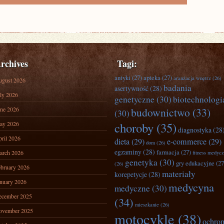
rchives
Tagi:
antyki
(27)
apteka
(27)
aranżacja wnętrz
(26)
ugust 2026
badania
asertywność
(28)
ly 2026
genetyczne
(30)
biotechnologi
ne 2026
budownictwo
(33)
(30)
ay 2026
choroby
(35)
diagnostyka
(28
ril 2026
dieta
(29)
e-commerce
(29)
dom
(26)
egzaminy
(28)
farmacja
(27)
arch 2026
fitness medyc
genetyka
(30)
gry edukacyjne
(27
(26)
bruary 2026
materiały
korepetycje
(28)
nuary 2026
medycyna
medyczne
(30)
ecember 2025
(34)
mieszkanie
(26)
ovember 2025
motocykle
(38)
ochro