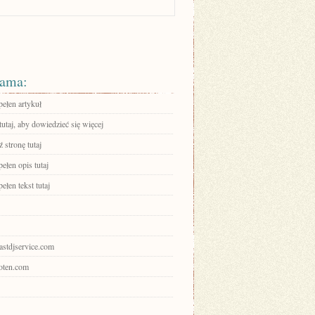
ama:
pełen artykuł
tutaj, aby dowiedzieć się więcej
 stronę tutaj
ełen opis tutaj
ełen tekst tutaj
oastdjservice.com
coten.com