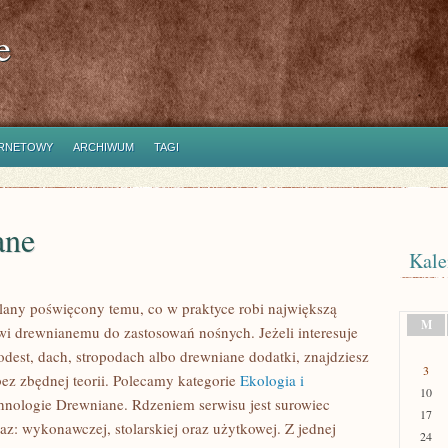
e
ERNETOWY
ARCHIWUM
TAGI
ane
Kale
lany poświęcony temu, co w praktyce robi największą
M
wi drewnianemu do zastosowań nośnych. Jeżeli interesuje
podest, dach, stropodach albo drewniane dodatki, znajdziesz
3
ez zbędnej teorii. Polecamy kategorie
Ekologia i
10
nologie Drewniane. Rdzeniem serwisu jest surowiec
17
z: wykonawczej, stolarskiej oraz użytkowej. Z jednej
24