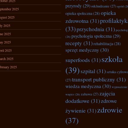
tober 2025
przyrody
(29)
odchudzanie
(27)
ogród
(2
ptember 2025
opieka
opieka społeczna
(28)
ugust 2025
profilaktyk
zdrowotna
(31)
ly 2025
(33)
przychodnia
(31)
psycholog
ne 2025
psychologia społeczna
(29)
(26)
recepty
(31)
ay 2025
rehabilitacja
(28)
sprzęt medyczny
(30)
ril 2025
szkoła
superfoods
(31)
arch 2025
(39)
bruary 2025
szpital
(31)
sztuka cyfrow
transport publiczny
(31)
(27)
wiedza medyczna
(30)
wyposażenie
zajęcia
zabawa
(27)
wnętrz
(26)
dodatkowe
(31)
zdrowe
zdrowie
żywienie
(31)
(37)