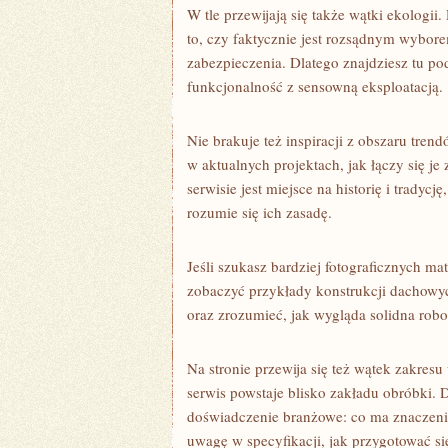
W tle przewijają się także wątki ekologi
to, czy faktycznie jest rozsądnym wybore
zabezpieczenia. Dlatego znajdziesz tu po
funkcjonalność z sensowną eksploatacją.
Nie brakuje też inspiracji z obszaru tre
w aktualnych projektach, jak łączy się 
serwisie jest miejsce na historię i tradyc
rozumie się ich zasadę.
Jeśli szukasz bardziej fotograficznych ma
zobaczyć przykłady konstrukcji dachowych
oraz zrozumieć, jak wygląda solidna robo
Na stronie przewija się też wątek zakres
serwis powstaje blisko zakładu obróbki. Dz
doświadczenie branżowe: co ma znaczenie
uwagę w specyfikacji, jak przygotować s