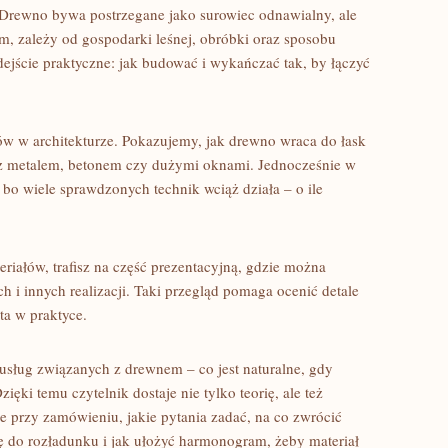
i. Drewno bywa postrzegane jako surowiec odnawialny, ale
m, zależy od gospodarki leśnej, obróbki oraz sposobu
dejście praktyczne: jak budować i wykańczać tak, by łączyć
ndów w architekturze. Pokazujemy, jak drewno wraca do łask
je z metalem, betonem czy dużymi oknami. Jednocześnie w
ję, bo wiele sprawdzonych technik wciąż działa – o ile
teriałów, trafisz na część prezentacyjną, gdzie można
 i innych realizacji. Taki przegląd pomaga ocenić detale
ta w praktyce.
u usług związanych z drewnem – co jest naturalne, gdy
ięki temu czytelnik dostaje nie tylko teorię, ale też
 przy zamówieniu, jakie pytania zadać, na co zwrócić
ię do rozładunku i jak ułożyć harmonogram, żeby materiał