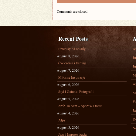
Comments are closed.
Recent Posts
A
Przepisy na obiady
A
August 8, 2026
Ju
Ćwiczenia i trening
Ju
August 7, 2026
M
Miłosne Inspiracje
Ap
August 6, 2026
Styl i Gatunki Fotografii
M
August 5, 2026
Fe
Zrób To Sam – Sport w Domu
Ja
August 4, 2026
D
Alpy
August 3, 2026
N
Jazz i Improwizacja