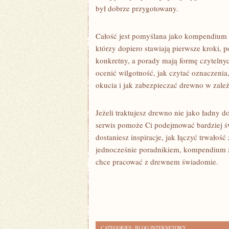
był dobrze przygotowany.
Całość jest pomyślana jako kompendium 
którzy dopiero stawiają pierwsze kroki, p
konkretny, a porady mają formę czytelny
ocenić wilgotność, jak czytać oznaczenia
okucia i jak zabezpieczać drewno w zale
Jeżeli traktujesz drewno nie jako ładny d
serwis pomoże Ci podejmować bardziej świ
dostaniesz inspiracje, jak łączyć trwałoś
jednocześnie poradnikiem, kompendium z
chce pracować z drewnem świadomie.
CATEGORIES:
BLOG INTERNETOWY