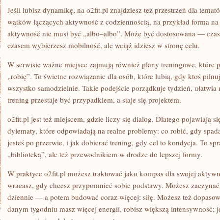
Jeśli lubisz dynamikę, na o2fit.pl znajdziesz też przestrzeń dla temató
wątków łączących aktywność z codziennością, na przykład forma na
aktywność nie musi być „albo–albo”. Może być dostosowana — czas
czasem wybierzesz mobilność, ale wciąż idziesz w stronę celu.
W serwisie ważne miejsce zajmują również plany treningowe, które 
„robię”. To świetne rozwiązanie dla osób, które lubią, gdy ktoś pilnuj
wszystko samodzielnie. Takie podejście porządkuje tydzień, ułatwia 
trening przestaje być przypadkiem, a staje się projektem.
o2fit.pl jest też miejscem, gdzie liczy się dialog. Dlatego pojawiają s
dylematy, które odpowiadają na realne problemy: co robić, gdy spad
jesteś po przerwie, i jak dobierać trening, gdy cel to kondycja. To spr
„biblioteką”, ale też przewodnikiem w drodze do lepszej formy.
W praktyce o2fit.pl możesz traktować jako kompas dla swojej aktywn
wracasz, gdy chcesz przypomnieć sobie podstawy. Możesz zaczyna
dziennie — a potem budować coraz więcej: siłę. Możesz też dopasowa
danym tygodniu masz więcej energii, robisz większą intensywność; j