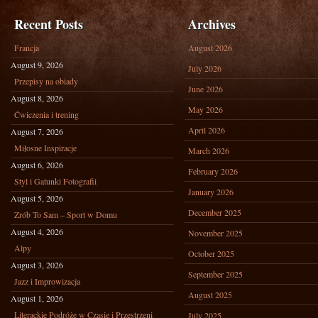
Recent Posts
Archives
Francja
August 2026
August 9, 2026
July 2026
Przepisy na obiady
June 2026
August 8, 2026
May 2026
Ćwiczenia i trening
April 2026
August 7, 2026
Miłosne Inspiracje
March 2026
August 6, 2026
February 2026
Styl i Gatunki Fotografii
January 2026
August 5, 2026
December 2025
Zrób To Sam – Sport w Domu
August 4, 2026
November 2025
Alpy
October 2025
August 3, 2026
September 2025
Jazz i Improwizacja
August 2025
August 1, 2026
Literackie Podróże w Czasie i Przestrzeni
July 2025