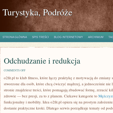
Turystyka, Podróże
STRONA GŁÓWNA
SPIS TREŚCI
BLOG INTERNETOWY
ARCHIWUM
TA
Odchudzanie i redukcja
ON
COMMENTS OFF
ODCHUDZANIE
o2fit.pl to klub fitness, które łączy praktykę z motywacją do zmiany s
I
REDUKCJA
stworzone dla osób, które chcą ćwiczyć mądrzej, a jednocześnie nie
stronie znajdziesz treści, które pomagają zbudować formę, zrzucić ki
zdrowie — bez presji, za to z planem. Ciekawe kategorie to
Mężczyzn
funkcjonalny i mobility. Idea o2fit.pl opiera się na prostym założeni
dostanie praktyczne kroki. Dlatego serwis porządkuje tematy od po