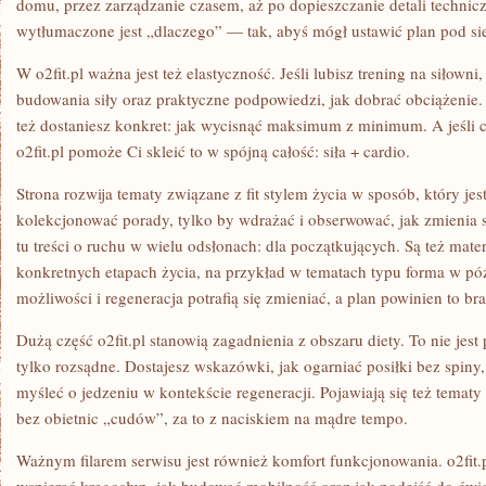
domu, przez zarządzanie czasem, aż po dopieszczanie detali technicz
wytłumaczone jest „dlaczego” — tak, abyś mógł ustawić plan pod sie
W o2fit.pl ważna jest też elastyczność. Jeśli lubisz trening na siłowni
budowania siły oraz praktyczne podpowiedzi, jak dobrać obciążenie.
też dostaniesz konkret: jak wycisnąć maksimum z minimum. A jeśli c
o2fit.pl pomoże Ci skleić to w spójną całość: siła + cardio.
Strona rozwija tematy związane z fit stylem życia w sposób, który jes
kolekcjonować porady, tylko by wdrażać i obserwować, jak zmienia s
tu treści o ruchu w wielu odsłonach: dla początkujących. Są też mate
konkretnych etapach życia, na przykład w tematach typu forma w p
możliwości i regeneracja potrafią się zmieniać, a plan powinien to b
Dużą część o2fit.pl stanowią zagadnienia z obszaru diety. To nie jes
tylko rozsądne. Dostajesz wskazówki, jak ogarniać posiłki bez spiny, 
myśleć o jedzeniu w kontekście regeneracji. Pojawiają się też tema
bez obietnic „cudów”, za to z naciskiem na mądre tempo.
Ważnym filarem serwisu jest również komfort funkcjonowania. o2fit.