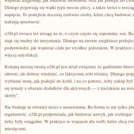
wspierać kręgosłup, jak budować mobilność oraz jak podejść do ćwic
Dlatego pojawiają się wątki typu mocne plecy, a także treści o rozci
napięcia. To podejście docenią zarówno osoby, które chcą budować siłę
traktują sprawność.
o2fit.pl zwraca też uwagę na to, o czym często się zapomina: sen. Be
staje się trudny do utrzymania. Dlatego na stronie znajdziesz podejś
podpowiedzi, jak wspierać ciało po wysiłku: jedzeniem. W praktyce o
więcej satysfakcji.
Kolejną mocną stroną o2fit.pl jest dział związany ze gadżetami fitn
siłowni, ale dobrze wiedzieć, co faktycznie robi różnicę. Dlatego poj
wybierać matę, jak podejść do kettli, i na co patrzeć, żeby zakup był
się tematy z obszaru dodatków dla aktywnych — z naciskiem na rozs
skróty”.
Nie brakuje tu również treści o nastawieniu. Bo forma to nie tylko pl
regularność. o2fit.pl podpowiada, jak budować nawyk, jak rozbrajać w
żeby były osiągalne. W praktyce to wsparcie dla osób, które chcą ćwi
miesiącami.