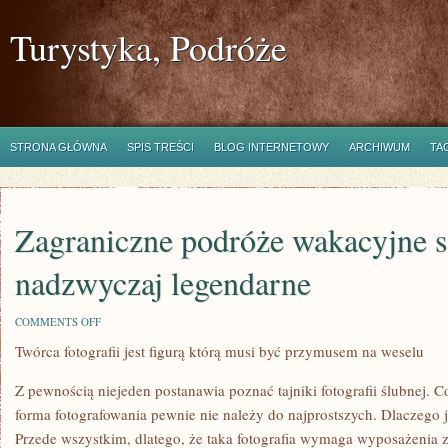
Turystyka, Podróże
STRONA GŁÓWNA
SPIS TREŚCI
BLOG INTERNETOWY
ARCHIWUM
TA
Zagraniczne podróże wakacyjne s
nadzwyczaj legendarne
ON
COMMENTS OFF
ZAGRANICZNE
Twórca fotografii jest figurą którą musi być przymusem na weselu
PODRÓŻE
WAKACYJNE
SĄ
Z pewnością niejeden postanawia poznać tajniki fotografii ślubnej. 
JUŻ
NADZWYCZAJ
forma fotografowania pewnie nie należy do najprostszych. Dlaczego 
LEGENDARNE
Przede wszystkim, dlatego, że taka fotografia wymaga wyposażenia z 