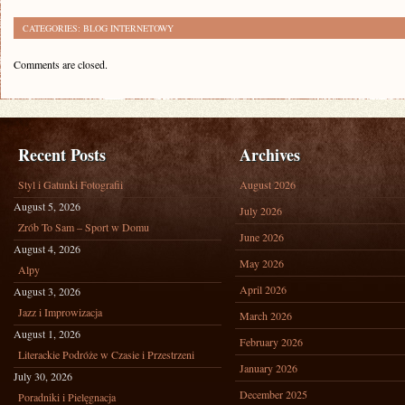
CATEGORIES:
BLOG INTERNETOWY
Comments are closed.
Recent Posts
Archives
Styl i Gatunki Fotografii
August 2026
August 5, 2026
July 2026
Zrób To Sam – Sport w Domu
June 2026
August 4, 2026
May 2026
Alpy
April 2026
August 3, 2026
Jazz i Improwizacja
March 2026
August 1, 2026
February 2026
Literackie Podróże w Czasie i Przestrzeni
January 2026
July 30, 2026
December 2025
Poradniki i Pielęgnacja