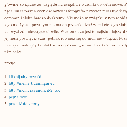
głównie związane ze względu na uciążliwe warunki oświetleniowe. Po
żąda unikatowych cech osobowości fotografa- przecież musi być foto
ceremonii ślubu bardzo dyskretny. Nie może w związku z tym robić fo
tego nie życzą, poza tym nie ma on przeszkadzać w trakcie tego ślu
uchwyci zdumiewające chwile. Wiadomo, ze jest to najistotniejszy d
jej musi poświęcić czas, jednak również się do nich nie wtrącać. Poz
nawiązać należyty kontakt ze wszystkimi gośćmi. Dzięki temu na zdj
uśmiechy.
źródło:
———————————
1.
kliknij aby przejść
2.
http://meine-traumfigur.eu
3.
http://meinegesundheit-24.de
4.
pełna treść
5.
przejdź do strony