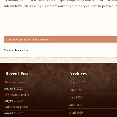
internetową dla każdego zainteresowanego tematyką przestępczości 
CATEGORIES:
BLOG INTERNETOWY
Comments are closed.
Recent Posts
Archives
Przepisy na obiady
August 2026
August 8, 2026
July 2026
Ćwiczenia i trening
June 2026
August 7, 2026
May 2026
Miłosne Inspiracje
April 2026
August 6, 2026