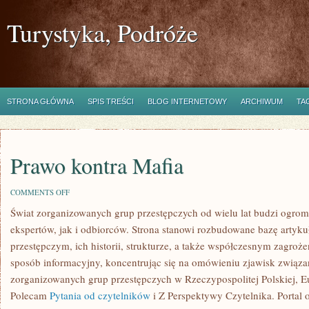
Turystyka, Podróże
STRONA GŁÓWNA
SPIS TREŚCI
BLOG INTERNETOWY
ARCHIWUM
TA
Prawo kontra Mafia
ON
COMMENTS OFF
PRAWO
Świat zorganizowanych grup przestępczych od wielu lat budzi ogro
KONTRA
MAFIA
ekspertów, jak i odbiorców. Strona stanowi rozbudowane bazę arty
przestępczym, ich historii, strukturze, a także współczesnym zagroż
sposób informacyjny, koncentrując się na omówieniu zjawisk związan
zorganizowanych grup przestępczych w Rzeczypospolitej Polskiej, Eu
Polecam
Pytania od czytelników
i Z Perspektywy Czytelnika. Portal 