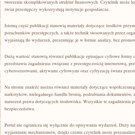
tworzenie skomplikowanych struktur finansowych. Czytelnik może le
świat przestępczy wykorzystują instytucje gospodarcze.
Istotną część publikacji stanowią materiały dotyczące środków przym
porachunków przestępczych, a także technik stosowanych przez orga
wyjaśniają tło wydarzeń, prezentując je w formie analizy, bez promow
Dużą wartość stanowią również publikacje opisujące cyfrowe formy dz
przedstawia zagadnienia związane z przestępczością internetową, pr
cyberoszustwami, aktywami cyfrowymi oraz cyfryzacją świata przes
Na stronie znaleźć można również materiały dotyczące współczesne
narkotyków, nielegalnego handlu bronią, podrabiania dokumentów, 
naruszeń prawa dotyczących środowiska. Wszystkie te zagadnienia p
bezpieczeństwa.
Portal nie ogranicza się wyłącznie do opisywania wydarzeń. Duży n
wyjaśnianie mechanizmów, dzięki czemu czytelnik może przeanaliz