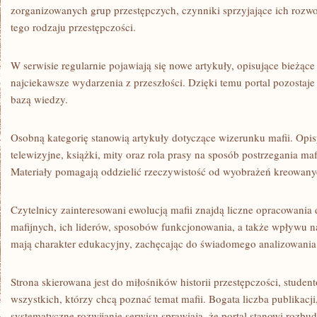
zorganizowanych grup przestępczych, czynniki sprzyjające ich rozw
tego rodzaju przestępczości.
W serwisie regularnie pojawiają się nowe artykuły, opisujące bieżące
najciekawsze wydarzenia z przeszłości. Dzięki temu portal pozosta
bazą wiedzy.
Osobną kategorię stanowią artykuły dotyczące wizerunku mafii. Opi
telewizyjne, książki, mity oraz rola prasy na sposób postrzegania maf
Materiały pomagają oddzielić rzeczywistość od wyobrażeń kreowany
Czytelnicy zainteresowani ewolucją mafii znajdą liczne opracowania 
mafijnych, ich liderów, sposobów funkcjonowania, a także wpływu na
mają charakter edukacyjny, zachęcając do świadomego analizowania
Strona skierowana jest do miłośników historii przestępczości, studen
wszystkich, którzy chcą poznać temat mafii. Bogata liczba publikacj
systematyczne rozwijanie serwisu sprawiają, że portal stanowi rozb