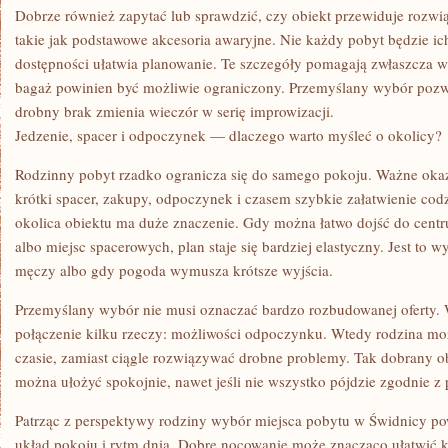
Dobrze również zapytać lub sprawdzić, czy obiekt przewiduje rozwi
takie jak podstawowe akcesoria awaryjne. Nie każdy pobyt będzie i
dostępności ułatwia planowanie. Te szczegóły pomagają zwłaszcza wt
bagaż powinien być możliwie ograniczony. Przemyślany wybór pozwal
drobny brak zmienia wieczór w serię improwizacji.
Jedzenie, spacer i odpoczynek — dlaczego warto myśleć o okolicy?
Rodzinny pobyt rzadko ogranicza się do samego pokoju. Ważne okazu
krótki spacer, zakupy, odpoczynek i czasem szybkie załatwienie co
okolica obiektu ma duże znaczenie. Gdy można łatwo dojść do cen
albo miejsc spacerowych, plan staje się bardziej elastyczny. Jest to
męczy albo gdy pogoda wymusza krótsze wyjścia.
Przemyślany wybór nie musi oznaczać bardzo rozbudowanej oferty.
połączenie kilku rzeczy: możliwości odpoczynku. Wtedy rodzina mo
czasie, zamiast ciągle rozwiązywać drobne problemy. Tak dobrany ob
można ułożyć spokojnie, nawet jeśli nie wszystko pójdzie zgodnie 
Patrząc z perspektywy rodziny wybór miejsca pobytu w Świdnicy pow
układ pokoju i rytm dnia. Dobre nocowanie może znacząco ułatwić k