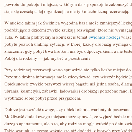
BAZĘ?
powrotu do pokoju i miejsca, w którym da się spokojnie zakończyć 
staje się częścią całej organizacji, a nie tylko techniczną rezerwacją.
W mieście takim jak Świdnica wygodna baza może zmniejszyć liczb
podróżujące z dziećmi zwykle szukają rozwiązań, które nie wymagaj
auta. W takim praktycznym kontekście temat
Świdnica noclegi
wiąże 
pobytu pozwoli uniknąć sytuacji, w której każdy drobiazg wymaga d
znaczenie, gdy pobyt trwa krótko i ma być odpoczynkiem, a nie teste
Pokój dla rodziny — jak myśleć o przestrzeni?
Przy rodzinnej rezerwacji warto sprawdzić nie tylko liczbę miejsc do 
Pozornie drobna informacja może zdecydować, czy wieczór będzie ł
Opiekunowie zwykle przywozi więcej bagażu niż jedna osoba, dlate
ubrania, kosmetyki, zabawki, ładowarki i drobiazgi potrzebne rano
wyobrazić sobie pobyt przed przyjazdem.
Dobrze jest zwrócić uwagę, czy obiekt oferuje warianty dopasowane d
Możliwość dodatkowego miejsca może sprawić, że wyjazd będzie mni
dużego apartamentu, ale o to, aby rodzina mogła wrócić po dniu zwi
Takie warunki są często ważniejsze niż dodatki, z których przy krótki