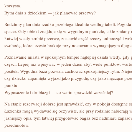
korzysta.
Rytm dnia z dzieckiem — jak planować przerwy?
Rodzinny plan dnia rzadko przebiega idealnie według tabeli. Pogoda
spacer. Gdy obiekt znajduje się w wygodnym punkcie, takie zmiany n
Łatwiej wtedy zrobić przerwę, zostawić część rzeczy, odpocząć i wró
swobodę, której często brakuje przy nocowaniu wymagającym długi
Poznawanie miasta w spokojnym tempie najlepiej działa wtedy, gdy p
części. Lepiej niż wpisywać w jeden dzień zbyt wiele punktów, wart
posiłek. Wygodna baza pozwala zachować spokojniejszy rytm. Niejed
czy dziecko zapamięta wyjazd jako przygodę, czy jako męczące prze
punktu.
Wyposażenie i drobiazgi — co warto sprawdzić wcześniej?
Na etapie rezerwacji dobrze jest sprawdzić, czy w pokoju dostępne s
Łazienka mogą wydawać się oczywiste, ale przy rodzinie nabierają 
jaśniejszy opis, tym łatwiej przygotować bagaż bez nadmiaru zapasó
przedmiotów.