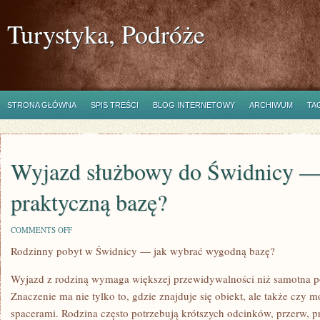
Turystyka, Podróże
STRONA GŁÓWNA
SPIS TREŚCI
BLOG INTERNETOWY
ARCHIWUM
TA
Wyjazd służbowy do Świdnicy —
praktyczną bazę?
ON
COMMENTS OFF
WYJAZD
Rodzinny pobyt w Świdnicy — jak wybrać wygodną bazę?
SŁUŻBOWY
DO
ŚWIDNICY
Wyjazd z rodziną wymaga większej przewidywalności niż samotna p
—
JAK
Znaczenie ma nie tylko to, gdzie znajduje się obiekt, ale także czy
WYBRAĆ
spacerami. Rodzina często potrzebują krótszych odcinków, przerw, p
PRAKTYCZNĄ