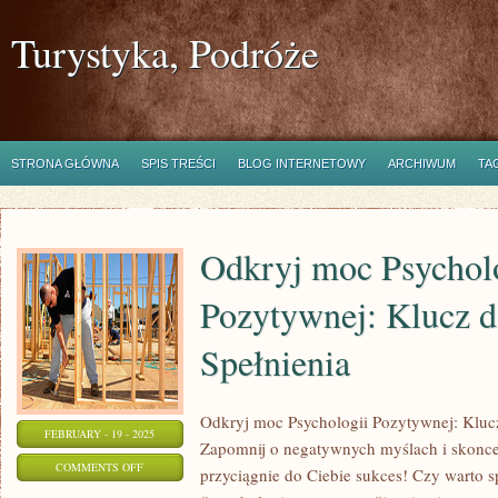
Turystyka, Podróże
STRONA GŁÓWNA
SPIS TREŚCI
BLOG INTERNETOWY
ARCHIWUM
TA
Odkryj moc Psychol
Pozytywnej: Klucz do
Spełnienia
Odkryj moc Psychologii Pozytywnej: Klucz 
FEBRUARY - 19 - 2025
Zapomnij o negatywnych myślach i skoncent
ON
COMMENTS OFF
przyciągnie do Ciebie sukces! Czy warto
ODKRYJ