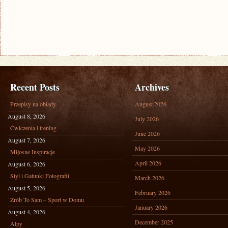
Recent Posts
Archives
Przepisy na obiady
August 2026
August 8, 2026
July 2026
Ćwiczenia i trening
June 2026
August 7, 2026
May 2026
Miłosne Inspiracje
April 2026
August 6, 2026
Styl i Gatunki Fotografii
March 2026
August 5, 2026
February 2026
Zrób To Sam – Sport w Domu
January 2026
August 4, 2026
December 2025
Alpy