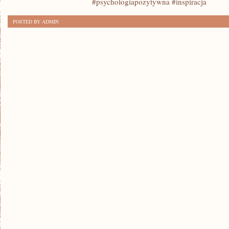
#psychologiapozytywna #inspiracja
MOC
POSTED BY ADMIN
PSYCHOLOGII
POZYTYWNEJ:
KLUCZ
DO
STABILNOŚCI
I
SPEŁNIENIA