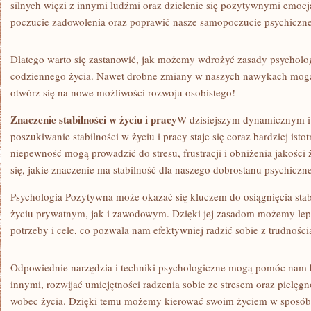
silnych ⁢więzi z innymi ludźmi oraz‍ dzielenie się pozytywnymi emo
poczucie zadowolenia oraz poprawić nasze⁢ samopoczucie psychiczne
Dlatego warto się zastanowić, jak ⁤możemy wdrożyć zasady psycholog
codziennego ⁤życia. Nawet‍ drobne zmiany w naszych nawykach mogą 
otwórz⁤ się na nowe możliwości rozwoju ⁢osobistego!
Znaczenie stabilności w życiu i pracy
W dzisiejszym dynamicznym i
poszukiwanie stabilności ‌w życiu i ​pracy staje się coraz bardziej ist
niepewność mogą prowadzić ⁣do stresu, frustracji i obniżenia​ jakości‍ 
się, jakie znaczenie ma stabilność dla naszego dobrostanu psychicz
Psychologia Pozytywna może okazać się kluczem do osiągnięcia stabiln
życiu prywatnym, jak i zawodowym. Dzięki ⁢jej‍ zasadom możemy‌ lepi
potrzeby i⁤ cele, co⁢ pozwala​ nam efektywniej radzić sobie z trudnośc
Odpowiednie narzędzia i techniki psychologiczne mogą ​pomóc nam b
innymi, rozwijać​ umiejętności radzenia sobie ze stresem‌ oraz piel
wobec życia. Dzięki temu możemy kierować swoim życiem w‌ sposób