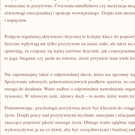
wzmacniać te pozytywne.⁣ Ćwiczenia ⁣mindfulness czy ‌medytacja mo
⁢równowagi emocjonalnej ‍i spokoju wewnętrznego. Dzięki nim‌ możemy
i napięciem.
Podjęcie regularnej aktywności fizycznej to kolejny klucz‌ do popraw
fizyczne wpływają nie tylko ⁤pozytywnie na nasze ciało, ale także⁣ na 
sprawiają, że czujemy⁢ się lepiej zarówno fizycznie, jak i emocjonal
‍to joga, bieganie czy jazda⁣ na rowerze,​ może przynieść nam‌ wiele⁤ ko
Nie zapominajmy ⁤także o ‌odpowiedniej diecie, która ma ogromny ⁢
Spożywanie zdrowych, pełnowartościowych posiłków⁤ sprawia, ⁢że czuj
energii do‍ działania. Warto zadbać o odpowiednie nawodnienie​ organ
żywności. W zdrowym ciele, ‍zdrowy duch – to motto, które warto ‍trz
Podsumowując,‍ psychologia pozytywna może być‌ kluczem do osiągnięc
życiu. Dzięki‌ pracy​ nad​ pozytywnymi myślami, emocjami i relacja
znacząco poprawić jakość naszego życia. Dlatego warto zgłębiać⁣ tajni
wykorzystywać ‌je na co‌ dzień, aby⁤ być szczęśliwszymi i bardziej z