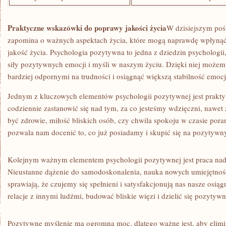
Praktyczne wskazówki do poprawy jakości życia
W dzisiejszym pośp
‌zapomina ‍o ważnych aspektach życia,‌ które​ mogą naprawdę ⁣wpłyną
jakość życia.‍ Psychologia pozytywna to⁣ jedna z dziedzin psychologii
siły pozytywnych emocji i myśli w naszym‍ życiu. Dzięki niej możemy n
bardziej​ odpornymi na trudności i osiągnąć większą stabilność⁣ emoc
Jednym ⁣z kluczowych elementów psychologii pozytywnej jest ⁤prakt
codziennie zastanowić się nad tym, za ⁢co jesteśmy ⁣wdzięczni, nawet
być zdrowie, miłość bliskich osób, czy chwila spokoju w czasie po
pozwala nam docenić to,​ co już posiadamy i skupić⁤ się na pozytywn
Kolejnym ważnym elementem psychologii pozytywnej jest‍ praca na
Nieustanne dążenie​ do samodoskonalenia, nauka⁢ nowych umiejętności
⁣sprawiają, ​że czujemy się spełnieni i satysfakcjonują nas nasze osią
relacje z innymi ludźmi, budować bliskie więzi​ i dzielić się pozyty
Pozytywne myślenie ma ogromną moc, dlatego ważne jest,⁢ aby elimi