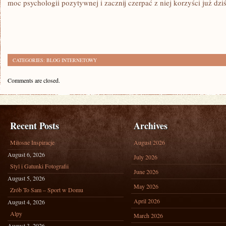
moc psychologii ⁢pozytywnej i zacznij czerpać z niej korzyści już dziś
CATEGORIES:
BLOG INTERNETOWY
Comments are closed.
Recent Posts
Archives
Miłosne Inspiracje
August 2026
August 6, 2026
July 2026
Styl i Gatunki Fotografii
June 2026
August 5, 2026
May 2026
Zrób To Sam – Sport w Domu
April 2026
August 4, 2026
Alpy
March 2026
August 3, 2026