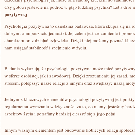
SPEŁNIENIA
Czy gotowi jesteście na podróż ⁢w⁤ głąb ​ludzkiej ‍psychiki? Let’s dive i
pozytywnej
Psychologia pozytywna to dziedzina badawcza, która skupia się na​ r
‌dobrym samopoczuciu jednostki. Jej celem‍ jest zrozumienie i ‌prom
charakteru ⁤oraz działań człowieka. Dzięki⁢ niej możemy poznać kluc
nam ⁢osiągać stabilność ⁣i spełnienie w życiu.
Badania wykazują, że psychologia pozytywna może mieć pozytywny
‍w⁣ sferze osobistej, jak i zawodowej.⁢ Dzięki zrozumieniu jej zasad, m
stresem, polepszyć nasze relacje z innymi⁣ oraz‌ zwiększyć naszą mot
Jednym z kluczowych elementów psychologii ‌pozytywnej jest prakt
regularnemu wyrażaniu wdzięczności za⁤ to, co ‍mamy, jesteśmy ​bar
aspektów życia i potrafimy bardziej cieszyć się ‌z jego pełni.
Innym ⁣ważnym elementem jest budowanie kobiecych relacji społecz