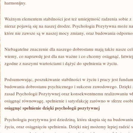
harmonijny.
Ważnym elementem‌ stabilności jest też umiejętność radzenia sobie z 
nieraz pojawią ‌się na naszej drodze. Psychologia Pozytywna⁣ może ‍nau
które nie zawsze‍ są w​ naszej⁢ mocy⁤ zmiany, oraz budowania odporno
Niebagatelne znaczenie dla naszego dobrostanu mają także ‍nasze cele 
wiemy, co naprawdę ‌jest dla nas⁤ ważne i co chcemy‌ osiągnąć, łatw
zgodne ​z naszymi wartościami⁤ i ⁤dążyć do ​spełnienia w życiu.
Podsumowując, ⁢poszukiwanie ‌stabilności w ⁢życiu i pracy jest fun
budowania dobrostanu psychicznego i sukcesu zawodowego. Dzięki zr
zasad Psychologii Pozytywnej oraz‌ konsekwentnemu realizowaniu 
⁤osiągnąć‍ równowagę, spełnienie ‍i satysfakcję ⁢zarówno ⁢w sferze osobi
osiągnąć ​spełnienie​ dzięki psychologii pozytywnej
Psychologia pozytywna jest dziedziną, która skupia się na budowaniu 
życia, oraz osiągnięciu spełnienia.⁢ Dzięki niej możemy lepiej radzić 