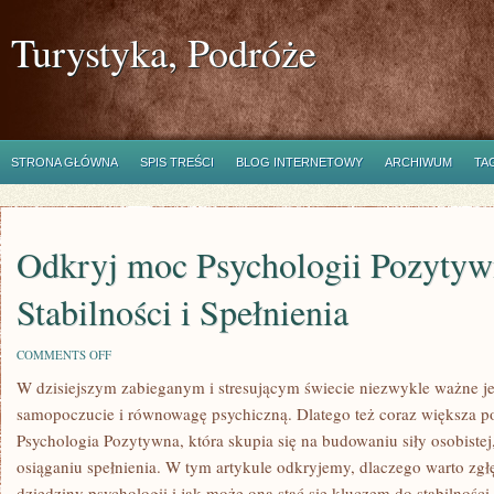
Turystyka, Podróże
STRONA GŁÓWNA
SPIS TREŚCI
BLOG INTERNETOWY
ARCHIWUM
TA
Odkryj moc Psychologii Pozytyw
Stabilności i Spełnienia
ON
COMMENTS OFF
ODKRYJ
W dzisiejszym zabieganym‍ i stresującym świecie niezwykle⁣ ważne je
MOC
PSYCHOLOGII
‌samopoczucie‌ i ⁢równowagę psychiczną.​ Dlatego też coraz większa 
POZYTYWNEJ:
KLUCZ
Psychologia Pozytywna, która skupia się na budowaniu‍ siły osobistej,
DO
osiąganiu spełnienia. W tym artykule odkryjemy, dlaczego warto zgłębi
STABILNOŚCI
I
dziedziny psychologii i ⁢jak może ona ​stać się kluczem do ‍stabilności