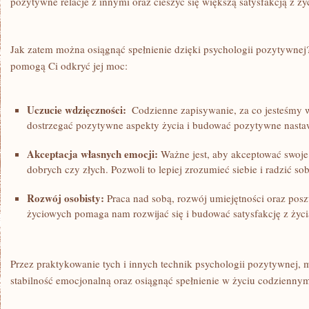
‍pozytywne relacje z‍ innymi ‌oraz cieszyć‍ się większą satysfakcją z​ życ
Jak zatem ⁢można osiągnąć spełnienie dzięki​ psychologii pozytywnej
pomogą Ci⁣ odkryć jej moc:
Uczucie wdzięczności:
⁢ Codzienne zapisywanie, ⁤za co jesteśm
⁤dostrzegać pozytywne aspekty życia ⁤i ‍budować pozytywne nasta
Akceptacja własnych​ emocji:
Ważne jest, aby akceptować swoje​ u
dobrych czy złych. Pozwoli‍ to lepiej zrozumieć siebie i ⁤radzić sob
Rozwój osobisty:
Praca nad sobą, rozwój ⁢umiejętności oraz poszu
życiowych pomaga‍ nam rozwijać się i budować satysfakcję z⁣ życi
Przez ‌praktykowanie tych i‍ innych technik psychologii pozytywnej,
stabilność emocjonalną oraz ‍osiągnąć spełnienie w życiu codzienny