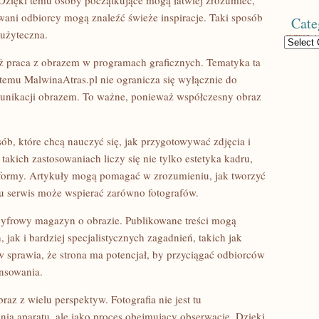
Dzięki temu osoby początkujące mogą łatwiej zrozumieć,
wani odbiorcy mogą znaleźć świeże inspiracje. Taki sposób
Cate
 użyteczna.
Categories
ż praca z obrazem w programach graficznych. Tematyka ta
 temu MalwinaAtras.pl nie ogranicza się wyłącznie do
komunikacji obrazem. To ważne, ponieważ współczesny obraz
ób, które chcą nauczyć się, jak przygotowywać zdjęcia i
akich zastosowaniach liczy się nie tylko estetyka kadru,
tformy. Artykuły mogą pomagać w zrozumieniu, jak tworzyć
emu serwis może wspierać zarówno fotografów.
cyfrowy magazyn o obrazie. Publikowane treści mogą
 jak i bardziej specjalistycznych zagadnień, takich jak
w sprawia, że strona ma potencjał, by przyciągać odbiorców
nsowania.
raz z wielu perspektyw. Fotografia nie jest tu
ania aparatu, ale jako proces obejmujący obserwację. Dzięki