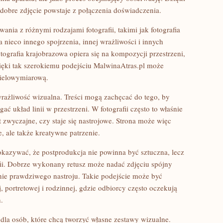
dobre zdjęcie powstaje z połączenia doświadczenia.
nia z różnymi rodzajami fotografii, takimi jak fotografia
nieco innego spojrzenia, innej wrażliwości i innych
tografia krajobrazowa opiera się na kompozycji przestrzeni,
zięki tak szerokiemu podejściu MalwinaAtras.pl może
wielowymiarową.
wrażliwość wizualna. Treści mogą zachęcać do tego, by
gać układ linii w przestrzeni. W fotografii często to właśnie
t zwyczajne, czy staje się nastrojowe. Strona może więc
e, ale także kreatywne patrzenie.
okazywać, że postprodukcja nie powinna być sztuczna, lecz
fii. Dobrze wykonany retusz może nadać zdjęciu spójny
nie prawdziwego nastroju. Takie podejście może być
j, portretowej i rodzinnej, gdzie odbiorcy często oczekują
.
la osób, które chcą tworzyć własne zestawy wizualne.