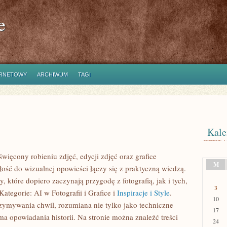
e
ERNETOWY
ARCHIWUM
TAGI
Kale
więcony robieniu zdjęć, edycji zdjęć oraz grafice
M
łość do wizualnej opowieści łączy się z praktyczną wiedzą.
 które dopiero zaczynają przygodę z fotografią, jak i tych,
3
Kategorie: AI w Fotografii i Grafice i
Inspiracje i Style
.
10
zymywania chwil, rozumiana nie tylko jako techniczne
17
a opowiadania historii. Na stronie można znaleźć treści
24