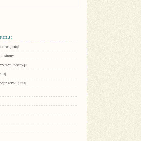
ama:
 stronę tutaj
 do strony
www.wyskoczmy.pl
tutaj
ełen artykuł tutaj