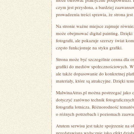
może oferować praktyczne podpowiedzi. 
czym jest przysłona, a bardziej zaawanso
prowadzenia treści sprawia, że strona jest
Na stronie ważne miejsce zajmuje równie
może obejmować digital painting. Dzięki
fotografii, ale pokazuje szerszy świat 
często funkcjonuje na styku grafiki.
Strona może być szczególnie cenna dla os
grafiki do mediów społecznościowych. W t
ale także dopasowanie do konkretnej pla
materiały, które są atrakcyjne. Dzięki t
MalwinaAtras.pl można postrzegać jako 
dotyczyć zarówno technik fotograficznych,
fotografia lotnicza. Różnorodność temató
o różnych potrzebach i poziomach zaawa
Atutem serwisu jest także spojrzenie na ob
przedstawiana wyłącznie jako efekt dział