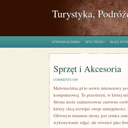
Turystyka, Podróż
STRONA GŁÓWNA
SPIS TREŚCI
BLOG INT
Sprzęt i Akcesoria
ON
COMMENTS OFF
SPRZĘT
MalwinaAtras.pl to serwis internetowy poś
I
AKCESORIA
komputerowej. To przestrzeń, w której mi
Strona może zainteresować zarówno osoby,
którzy chcą rozwijać swoje umiejętności. 
Głównym tematem strony jest sztuka zatr
wykonywanie zdjęć, ale również jako form