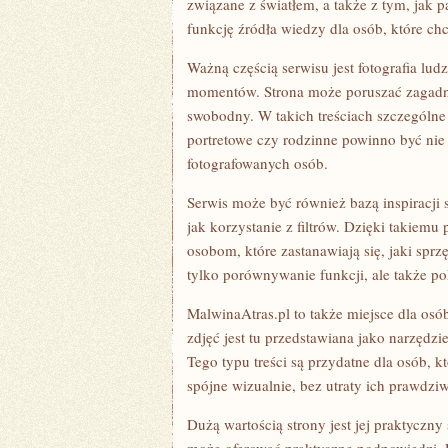
związane z światłem, a także z tym, jak 
funkcję źródła wiedzy dla osób, które chc
Ważną częścią serwisu jest fotografia l
momentów. Strona może poruszać zagadnie
swobodny. W takich treściach szczególne
portretowe czy rodzinne powinno być nie
fotografowanych osób.
Serwis może być również bazą inspiracji 
jak korzystanie z filtrów. Dzięki takie
osobom, które zastanawiają się, jaki sprz
tylko porównywanie funkcji, ale także po
MalwinaAtras.pl to także miejsce dla os
zdjęć jest tu przedstawiana jako narzędz
Tego typu treści są przydatne dla osób, k
spójne wizualnie, bez utraty ich prawdzi
Dużą wartością strony jest jej praktyczny 