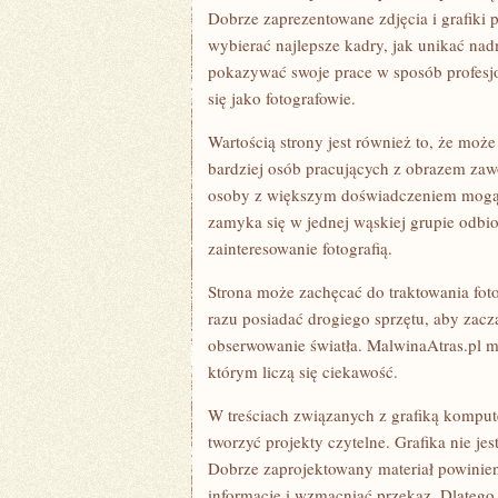
Dobrze zaprezentowane zdjęcia i grafiki
wybierać najlepsze kadry, jak unikać nad
pokazywać swoje prace w sposób profesjo
się jako fotografowie.
Wartością strony jest również to, że może
bardziej osób pracujących z obrazem zaw
osoby z większym doświadczeniem mogą z
zamyka się w jednej wąskiej grupie odbi
zainteresowanie fotografią.
Strona może zachęcać do traktowania foto
razu posiadać drogiego sprzętu, aby zacz
obserwowanie światła. MalwinaAtras.pl m
którym liczą się ciekawość.
W treściach związanych z grafiką kompu
tworzyć projekty czytelne. Grafika nie je
Dobrze zaprojektowany materiał powinie
informacje i wzmacniać przekaz. Dlatego