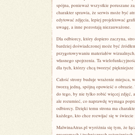
spójna, ponieważ wszystkie poruszane zag
charakter sprawia, że serwis może być atr
edytować zdjęcia, lepiej projektować graf
uwagę, a inne pozostają niezauważone.
Dla odbiorcy, który dopiero zaczyna, s
bardziej doświadczonej może być źródłem
przygotowywaniu materiałów wizualnych, a
własnego spojrzenia. Ta wielofunkcyjnoś
dla tych, którzy chcą tworzyć piękniejsze
Całość strony buduje wrażenie miejsca, w
tworzą jedną, spójną opowieść o obrazie
do tego, by nie tylko robić więcej zdjęć, 
ale rozumieć, co naprawdę wymaga poprawy
odbiorcy. Dzięki temu strona ma charakt
każdego, kto chce rozwijać się w świecie 
MalwinaAtras.pl wyróżnia się tym, że łączy
programach i technicznych ustawieniach, 