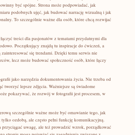
 powinny być spójne. Strona może podpowiadać, jak
miaru podobnych ujęć, jak budować narrację wizualną i jak
nalny. To szczególnie ważne dla osób, które chcą rozwijać
 łączyć treści dla pasjonatów z tematami przydatnymi dla
odowo. Początkujący znajdą tu inspiracje do ćwiczeń, a
ainteresować się trendami. Dzięki temu serwis nie
orców, lecz może budować społeczność osób, które łączy
grafii jako narzędzia dokumentowania życia. Nie trzeba od
ąć tworzyć lepsze zdjęcia. Ważniejsze są świadome
oże pokazywać, że rozwój w fotografii jest procesem, w
terową szczególnie ważne może być omawianie tego, jak
st tylko ozdobą, ale często pełni funkcję komunikacyjną.
n przyciągać uwagę, ale też prowadzić wzrok, porządkować
 na stronie mogą pojawiać się zagadnienia związane z