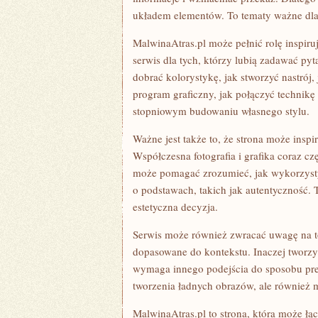
układem elementów. To tematy ważne dla 
MalwinaAtras.pl może pełnić rolę inspiru
serwis dla tych, którzy lubią zadawać pyta
dobrać kolorystykę, jak stworzyć nastrój,
program graficzny, jak połączyć technik
stopniowym budowaniu własnego stylu.
Ważne jest także to, że strona może insp
Współczesna fotografia i grafika coraz czę
może pomagać zrozumieć, jak wykorzyst
o podstawach, takich jak autentyczność. T
estetyczna decyzja.
Serwis może również zwracać uwagę na to
dopasowane do kontekstu. Inaczej tworzy
wymaga innego podejścia do sposobu prez
tworzenia ładnych obrazów, ale również m
MalwinaAtras.pl to strona, która może łąc