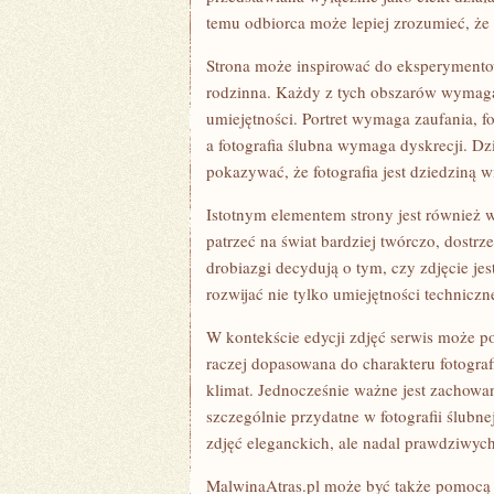
temu odbiorca może lepiej zrozumieć, że 
Strona może inspirować do eksperymentowa
rodzinna. Każdy z tych obszarów wymaga 
umiejętności. Portret wymaga zaufania, fo
a fotografia ślubna wymaga dyskrecji. D
pokazywać, że fotografia jest dziedziną 
Istotnym elementem strony jest również 
patrzeć na świat bardziej twórczo, dostrze
drobiazgi decydują o tym, czy zdjęcie jes
rozwijać nie tylko umiejętności techniczn
W kontekście edycji zdjęć serwis może p
raczej dopasowana do charakteru fotogra
klimat. Jednocześnie ważne jest zachowa
szczególnie przydatne w fotografii ślubne
zdjęć eleganckich, ale nadal prawdziwych
MalwinaAtras.pl może być także pomocą d