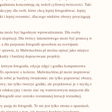
adnienia koncentrują się wokół cyfrowej twórczości. Taki
akcyjny dla osób, które chcą lepiej fotografować, lepiej
iki i lepiej rozumieć, dlaczego niektóre obrazy przyciągają
trona może być łagodnym wprowadzeniem. Dla osoby
 inspiracji. Dla twórcy internetowego może być pomocą w
 dla pasjonata fotografii sposobem na rozwijanie
ć sprawia, że MalwinaAtras.pl można opisać jako miejsce
 kadry i bardziej dopracowane projekty.
 którym fotografia, edycja zdjęć i grafika komputerowa
. To opowieść o kolorze. MalwinaAtras.pl może inspirować
ale robić je bardziej świadomie; nie tylko poprawiać obrazy,
; nie tylko tworzyć grafiki, ale projektować je z myślą o
er edukacyjny i może stać się wartościowym miejscem dla
fotografii oraz szeroko rozumianej kreacji wizualnej.
 pasję do fotografii. To nie jest tylko strona o aparatach,
ale również o tym, jak tworzyć bardziej świadomie.