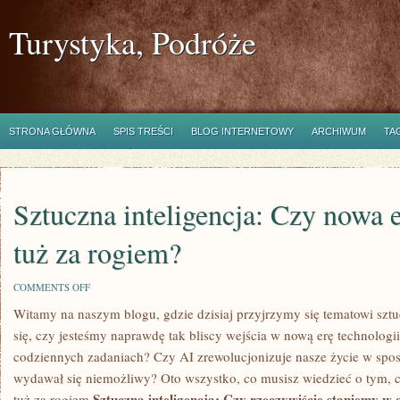
Turystyka, Podróże
STRONA GŁÓWNA
SPIS TREŚCI
BLOG INTERNETOWY
ARCHIWUM
TA
Sztuczna inteligencja: Czy nowa e
tuż za rogiem?
ON
COMMENTS OFF
SZTUCZNA
Witamy na naszym ‍blogu, gdzie dzisiaj przyjrzymy się tematowi sztu
INTELIGENCJA:
CZY
się, czy jesteśmy naprawdę tak bliscy wejścia w nową erę technologii.
NOWA
ERA
codziennych zadaniach? Czy AI zrewolucjonizuje nasze życie w spos
TECHNOLOGII
wydawał się‍ niemożliwy? Oto wszystko, co musisz wiedzieć o tym, ⁤cz
TUŻ
ZA
Sztuczna inteligencja: Czy rzeczywiście‌ staniemy w‌ 
tuż za‌ rogiem.