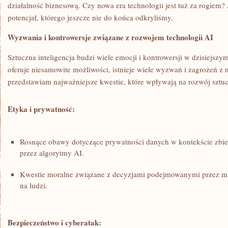
działalność biznesową. ⁤Czy nowa‌ era technologii‍ jest tuż za ⁣rogiem
potencjał, którego jeszcze nie do końca odkryliśmy.
Wyzwania i ⁤kontrowersje ​związane ‌z rozwojem ‌technologii AI
Sztuczna ⁤inteligencja budzi wiele⁢ emocji i kontrowersji ⁢w dzisiejsz
oferuje niesamowite możliwości, ⁢istnieje‌ wiele wyzwań i zagrożeń z 
przedstawiam najważniejsze kwestie, które⁤ wpływają na ⁣rozwój sztucz
Etyka‍ i prywatność:
Rosnące obawy dotyczące prywatności danych w kontekście zbiera
przez algorytmy AI.
Kwestie⁤ moralne związane z decyzjami podejmowanymi​ przez m
‍na ludzi.
Bezpieczeństwo i cyberatak: