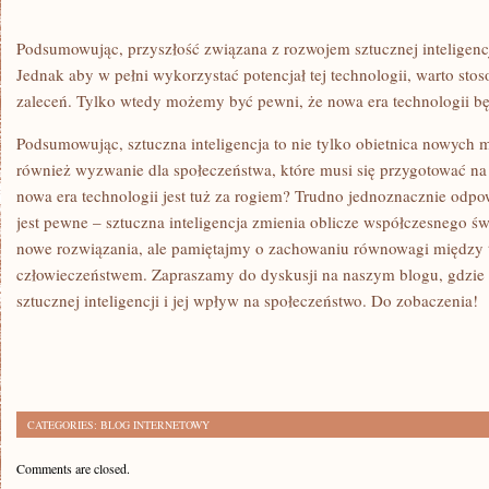
Podsumowując, ​przyszłość związana⁤ z rozwojem ⁣sztucznej ⁢inteligencji
Jednak ‍aby w pełni ‍wykorzystać ‍potencjał tej technologii, warto st
zaleceń. Tylko wtedy możemy być pewni, że‌ nowa era ‍technologii będ
Podsumowując, sztuczna inteligencja to nie tylko ⁤obietnica ⁣nowych 
również‌ wyzwanie dla ​społeczeństwa, które ⁢musi się przygotować 
nowa⁣ era technologii ⁤jest⁣ tuż za⁣ rogiem? Trudno jednoznacznie​ odpo
jest​ pewne – sztuczna inteligencja zmienia oblicze współczesnego ś
nowe ⁢rozwiązania,‌ ale pamiętajmy o zachowaniu równowagi między t
człowieczeństwem. Zapraszamy do⁣ dyskusji‌ na naszym blogu, ‍gdzie 
sztucznej‍ inteligencji i jej wpływ na społeczeństwo. Do zobaczenia!
CATEGORIES:
BLOG INTERNETOWY
Comments are closed.