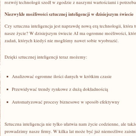
rozwój technologii szedł w ‍zgodzie z naszymi wartościami i potrzeb
Niezwykłe⁤ możliwości sztucznej inteligencji w dzisiejszym świecie
Czy⁣ sztuczna inteligencja jest naprawdę nową erą technologii, ⁤która t
nasze⁢ życie? W dzisiejszym świecie AI ma ogromne możliwości, któ
zadań, których⁤ kiedyś nie mogliśmy ⁤nawet sobie wyobrazić.
Dzięki sztucznej inteligencji teraz możemy:
Analizować ogromne ilości danych w krótkim‌ czasie
Przewidywać trendy rynkowe z dużą dokładnością
Automatyzować procesy‍ biznesowe w sposób‍ efektywny
Sztuczna ⁣inteligencja‌ nie tylko ułatwia nam życie⁤ codzienne, ‌ale​ tak
prowadzimy ⁣nasze firmy. ​W ⁣kilka lat może ​być⁢ już niemożliwe zaist