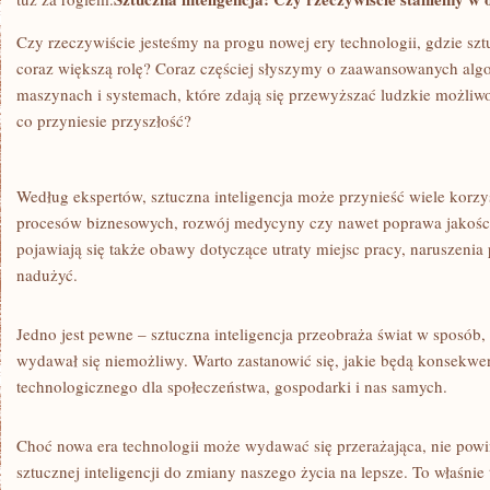
ROGIEM?
Czy rzeczywiście jesteśmy na ⁤progu nowej ery⁤ technologii,‌ gdzie⁤ sz
coraz większą rolę?⁤ Coraz ​częściej słyszymy o zaawansowanych alg
maszynach i systemach, które zdają się‍ przewyższać ludzkie możliwo
co przyniesie ​przyszłość?
Według ekspertów, sztuczna inteligencja⁣ może ⁣przynieść wiele korzyśc
procesów biznesowych, rozwój medycyny czy nawet poprawa ⁣jakości 
pojawiają się także obawy dotyczące utraty miejsc pracy, naruszenia
nadużyć.
Jedno​ jest⁢ pewne – sztuczna ​inteligencja‍ przeobraża świat w sposób
wydawał‍ się niemożliwy. Warto zastanowić się, jakie będą konsekwen
technologicznego dla społeczeństwa, gospodarki i nas samych.
Choć nowa era ⁤technologii może wydawać​ się przerażająca, ‍nie‍ po
sztucznej inteligencji do ⁤zmiany naszego życia na lepsze. To właśnie 