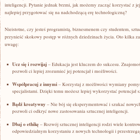
inteligencji. Pytanie​ jednak brzmi, jak możemy ⁢zacząć korzystać z jej
najlepiej przygotować się na nadchodzącą‍ erę technologiczną?
Nieistotne, czy​ jesteś programistą, biznesmenem czy studentem, sztu
przynieść skokowy ‍postęp ‍w różnych dziedzinach życia. Oto kilka za
uwagę:
Ucz się i rozwijaj
– Edukacja jest kluczem do ‌sukcesu. Znajomość
pozwoli ci lepiej zrozumieć jej potencjał i⁢ możliwości.
Współpracuj z​ innymi
– Korzystaj​ z możliwości wymiany ⁤pomy
specjalistami. Dzięki temu możesz ‌lepiej⁤ wykorzystać potencjał sz
Bądź kreatywny
– Nie bój​ się eksperymentować i szukać ⁢nowy
pozwoli ci ⁢odkryć nowe zastosowania sztucznej‍ inteligencji.
Dbaj o ethikę
– Rozwój sztucznej inteligencji rodzi wiele kontrow
⁤odpowiedzialnym korzystaniu​ z nowych technologii‌ i przestrzega