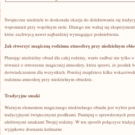
Świąteczne ​niedziele to doskonała ‍okazja do‌ delektowania ​się‌ trad
wspomnień przy wspólnym ⁤stole. Dlatego ‍nie wahaj się⁤ eksperymento
które ⁤zachwycą nawet najbardziej wymagające​ podniebienia.
Jak stworzyć magiczną rodzinna atmosferę przy ⁣niedzielnym obie
Planując niedzielny ⁢obiad⁣ dla całej rodziny,‌ warto zadbać nie tylko‍ o 
⁢również o stworzenie magicznej atmosfery, która ⁣sprawi, że posiłek
doświadczeniem dla wszystkich. ⁢Poniżej⁣ znajdziesz kilka wskazówek,
rodzinna atmosferę przy niedzielnym​ obiedzie.
Tradycyjne smaki
Ważnym elementem magicznego ⁢niedzielnego obiadu jest wybór⁣ potraw
tradycyjnymi ‍świątecznymi posiłkami.⁢ Pamiętaj o ​sprawdzonych przep
ulubionymi smakami Twojej rodziny. ​W ten sposób połączysz ‌tradycj
wyjątkowe doznania‌ kulinarne