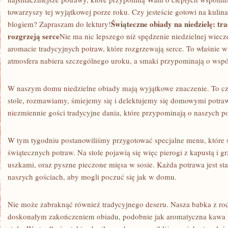
ATMOSFERA
⁢towarzyszy ⁢tej‍ wyjątkowej ‌porze roku. ‌Czy⁣ jesteście⁤ gotowi na k
Świąteczne obiady na niedzielę: tra
blogiem? ⁢Zapraszam do ⁣lektury!
rozgrzeją serce
Nie ma ‌nic lepszego niż spędzenie niedzielnej wiecz
aromacie ⁤tradycyjnych potraw, które ​rozgrzewają serce. ‌To właśnie w
atmosfera nabiera szczególnego uroku, a smaki przypominają ‌o wspóln
W naszym domu niedzielne obiady mają wyjątkowe znaczenie. To czas
stole, ⁢rozmawiamy, śmiejemy się ⁤i delektujemy się‌ domowymi potr
niezmiennie gości ⁤tradycyjne dania, które przypominają o naszych ⁤
W tym tygodniu​ postanowiliśmy ⁣przygotować specjalne menu, ⁤które s
‌świątecznych potraw. Na stole pojawią się więc pierogi​ z kapustą i 
uszkami, oraz pyszne pieczone mięsa‍ w sosie. Każda potrawa jest⁣ st
naszych gościach, aby mogli poczuć‌ się⁤ jak w domu.
Nie może zabraknąć ‌również tradycyjnego deseru. Nasza ‌babka⁤ z ro
doskonałym zakończeniem ​obiadu, podobnie jak aromatyczna kawa 