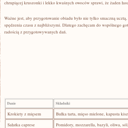
⁢chrupiącej kruszonki i⁣ lekko ⁢kwaśnych owoców‌ sprawi, że żaden łas
Ważne jest, aby przygotowanie obiadu było nie tylko⁤ smaczną ⁤ucztą,
spędzenia czasu z najbliższymi. Dlatego zachęcam do‍ wspólnego ‍goto
radością ‌z⁢ przygotowywanych dań.
Danie
Składniki
Krokiety z ​mięsem
Bułka tarta,‍ mięso mielone, ‍kapusta ki
Sałatka caprese
Pomidory, mozzarella, bazyli, oliwa, sól