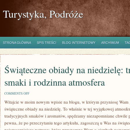
Turystyka, Podróże
STRONA GŁÓWNA
SPIS TREŚCI
BLOG INTERNETOWY
ARCHIWUM
TA
Świąteczne obiady na niedzielę: 
smaki i rodzinna atmosfera
ON
COMMENTS OFF
ŚWIĄTECZNE
Witajcie w⁢ moim nowym wpisie na blogu, ​w którym przyniosę ⁣Wam​ ga
OBIADY
NA
świąteczne obiady ‍na niedzielę. To ‌właśnie w ⁤tej wyjątkowej atmosfer
NIEDZIELĘ:
TRADYCYJNE
‌tradycyjnych smaków i aromatów, spędzamy‍ niezapomniane ⁣chwile p
SMAKI
⁣pewna, że‍ po przeczytaniu tego artykułu, ⁢zagoszczą u Was na świąt
I
RODZINNA
⁤najsmaczniejsze potrawy, które przypomną Wam o ciepłych wspomnien