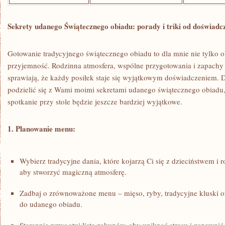
Sekrety udanego Świątecznego ⁢obiadu: ‍porady i triki od doświad
Gotowanie‍ tradycyjnego‌ świątecznego obiadu to dla mnie nie tylko⁣ o
przyjemność. Rodzinna ​atmosfera, wspólne⁣ przygotowania​ i ‌zapachy 
sprawiają,⁤ że każdy posiłek staje ‌się⁤ wyjątkowym‍ doświadczeniem. 
podzielić⁢ się z ‌Wami moimi⁣ sekretami​ udanego ‌świątecznego⁢ obiadu,
spotkanie ⁤przy stole będzie jeszcze bardziej wyjątkowe.
1. Planowanie‌ menu:
Wybierz tradycyjne dania, które ⁤kojarzą Ci się z dzieciństwem i r
aby stworzyć magiczną​ atmosferę.
Zadbaj o zrównoważone menu​ – mięso, ryby, tradycyjne ‌kluski o
do udanego obiadu.