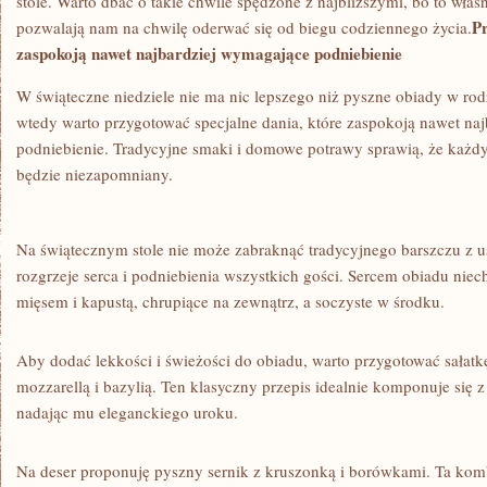
stole. Warto dbać o takie chwile spędzone z ​najbliższymi,​ bo to ⁢właś
Pr
pozwalają nam na chwilę oderwać​ się od biegu codziennego życia.
zaspokoją nawet ‌najbardziej wymagające podniebienie
W‍ świąteczne niedziele nie ma⁣ nic lepszego⁤ niż pyszne obiady w ro
wtedy warto przygotować specjalne ⁤dania, ⁣które zaspokoją nawet na
podniebienie. ⁤Tradycyjne⁢ smaki i‍ domowe‍ potrawy ⁣sprawią, że każ
będzie⁢ niezapomniany.
Na świątecznym stole nie może zabraknąć‌ tradycyjnego barszczu z 
rozgrzeje⁣ serca⁢ i podniebienia⁢ wszystkich gości.⁣ Sercem‌ obiadu niech
mięsem‍ i‌ kapustą, chrupiące ​na⁣ zewnątrz, a soczyste w środku.
Aby dodać lekkości i świeżości do obiadu, ⁣warto przygotować‍ sałat
mozzarellą i bazylią.⁢ Ten klasyczny ⁣przepis idealnie komponuje się
nadając mu ⁢eleganckiego uroku.
Na‌ deser proponuję pyszny sernik z kruszonką i⁣ borówkami. Ta komb