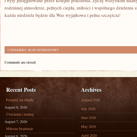
i były‌ pielęgnowane przez ​kolejne pokolenia. Życzę ⁣wszystkim uda
rodzinnej atmosferze, ⁣pełnych ‌ciepła, miłości i wspólnego⁢ dzielenia
‍każda niedziela będzie dla ​Was wyjątkowa i pełna szczęścia!
CATEGORIES:
BLOG INTERNETOWY
Comments are closed.
Recent Posts
Archives
Przepisy na obiady
August 2026
August 8, 2026
July 2026
Ćwiczenia i trening
June 2026
August 7, 2026
May 2026
Miłosne Inspiracje
April 2026
August 6, 2026