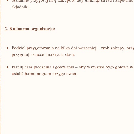
Starannie przygotuj listę zakupów, aby uniknąć stresu i zapewnić 
składniki.
2. ⁢Kulinarna organizacja:
Podziel przygotowania na⁢ kilka⁢ dni wcześniej – zrób zakupy, ⁢przy
przygotuj sztućce ⁣i nakrycia stołu.
Planuj czas pieczenia⁢ i gotowania – ⁣aby wszystko było⁣ gotowe w
ustalić harmonogram ‍przygotowań.