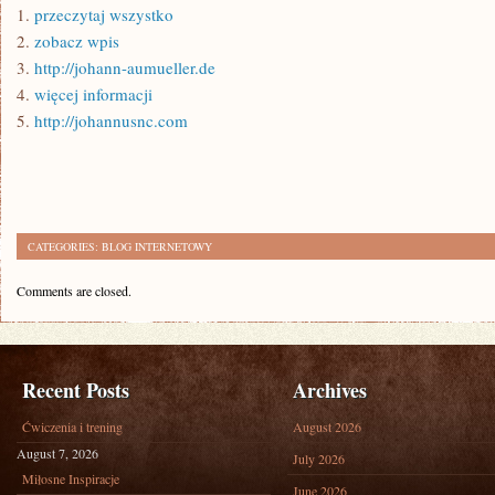
1.
przeczytaj wszystko
2.
zobacz wpis
3.
http://johann-aumueller.de
4.
więcej informacji
5.
http://johannusnc.com
CATEGORIES:
BLOG INTERNETOWY
Comments are closed.
Recent Posts
Archives
Ćwiczenia i trening
August 2026
August 7, 2026
July 2026
Miłosne Inspiracje
June 2026