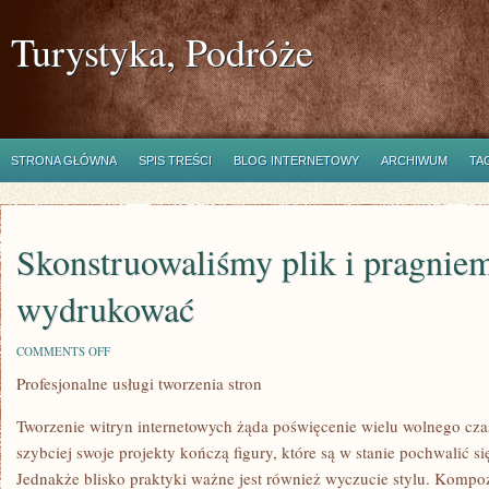
Turystyka, Podróże
STRONA GŁÓWNA
SPIS TREŚCI
BLOG INTERNETOWY
ARCHIWUM
TA
Skonstruowaliśmy plik i pragnie
wydrukować
ON
COMMENTS OFF
SKONSTRUOWALIŚMY
Profesjonalne usługi tworzenia stron
PLIK
I
PRAGNIEMY
Tworzenie witryn internetowych żąda poświęcenie wielu wolnego cz
GO
WYDRUKOWAĆ
szybciej swoje projekty kończą figury, które są w stanie pochwalić s
Jednakże blisko praktyki ważne jest również wyczucie stylu. Kompoz