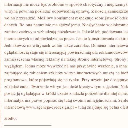
informacji nie może być zrobione w sposób chaotyczny i nieprzemy
witryna powinna posiadać odpowiednią oprawę. Z ilością zamieszczo
wolno przesadzić. Możliwy konsument respektuje sobie łatwość ods
danych. Bo ona naturalnie ma służyć jemu. Niesłychanie wielokrotnie
zamiast zachwytu wzbudzają pożałowanie. Jakość ich poddawana jest
internetowych to odpowiedzialna praca. Jest to konstruowania elektr
Jednakowoż na witrynach wolno także zarabiać. Domena internetowa c
oglądalnością staje się interesującą powierzchnią dla reklamodawców
zamieszczenia własnej reklamy na takiej stronie internetowej. Strony
wyglądem. Jedna może wywrzeć na nas przychylne wrażenie, a inna 
zajmujące się robieniem szkiców witryn internetowych muszą na bi
programowe, które pojawiają się na rynku. Przy użyciu już dostępn
zdziałać cuda. Tworzenie witryn jest dość kreatywnym zajęciem. Nal
postać ją oglądająca w krótki czasie znalazła potrzebne dla niej dane.
informatyk ma prawo popisać się tutaj swoimi umiejętnościami. Ser
internetową www.agencja-eyedesign.pl – tutaj znajduje się pełna ofert
źródło:
———————————