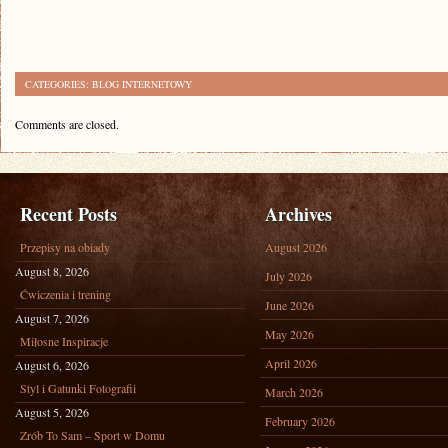
CATEGORIES:
BLOG INTERNETOWY
Comments are closed.
Recent Posts
Archives
Przepisy na obiady
August 2026
August 8, 2026
July 2026
Ćwiczenia i trening
June 2026
August 7, 2026
May 2026
Miłosne Inspiracje
April 2026
August 6, 2026
Styl i Gatunki Fotografii
March 2026
August 5, 2026
February 2026
Zrób To Sam – Sport w Domu