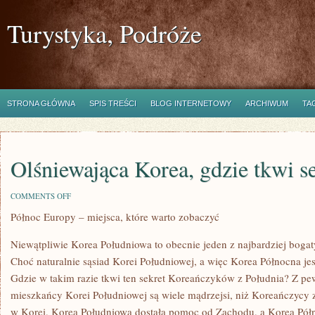
Turystyka, Podróże
STRONA GŁÓWNA
SPIS TREŚCI
BLOG INTERNETOWY
ARCHIWUM
TA
Olśniewająca Korea, gdzie tkwi s
ON
COMMENTS OFF
OLŚNIEWAJĄCA
Północ Europy – miejsca, które warto zobaczyć
KOREA,
GDZIE
TKWI
Niewątpliwie Korea Południowa to obecnie jeden z najbardziej bogat
SEKRET?
Choć naturalnie sąsiad Korei Południowej, a więc Korea Północna je
Gdzie w takim razie tkwi ten sekret Koreańczyków z Południa? Z pewn
mieszkańcy Korei Południowej są wiele mądrzejsi, niż Koreańczycy z
w Korei, Korea Południowa dostała pomoc od Zachodu, a Korea Pół