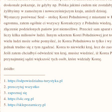
doskonale pokazuje, że gdyby np. Polska jakimś cudem nie zostałaby
żylibyśmy w zamożnym i nowocześniejszym kraju, aniżeli dzisiaj.
Wystarczy porównać Seul – stolicę Korei Południowej z miastami w K
ogromna, zatem ogólnie ci wszyscy Koreańczycy z Południa wiedzą, 
złączenie podzielonych państw jest niemożliwe. Przecież sam aparat
liczy kilka milionów ludzi. Innym sekretem Korei Południowej jest to
wielu ludzi może sobie pomyśleć, że Korea Południowa to tylko i wył
jednak trudno się z tym zgadzać. Korea to niewielki kraj, lecz do zao
Jeśli zatem chciałbyś odwiedzić ten kraj, musisz wiedzieć, iż Korea 
przynajmniej sądzi większość tych osób, które widziały Koreę.
źródło:
———————————
1.
https://odpowiedzialna-turystyka.pl
2.
przeczytaj wszystko
3.
zapoznaj się
4.
https://s4c.org.pl
5.
https://sklepozarniczy.pl