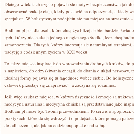
Dlatego w tekstach często pojawia się motyw bezpieczeństwa: jak do
obserwować reakcje ciała, kiedy postawić na odpoczynek, a kiedy wa
specjalistą. W holistycznym podejściu nie ma miejsca na straszenie – 
Bodbam.pl jest dla osób, które chcą żyć bliżej siebie: bardziej świado
tych, którzy nie szukają jednego magicznego środka, lecz chcą bud
samopoczucia. Dla tych, którzy interesują się naturalnymi terapiami,
tradycję z codziennym życiem w XXI wieku.
To także miejsce inspiracji: do wprowadzania drobnych kroków, do 
z napięciem, do odzyskiwania energii, do dbania o układ nerwowy, tra
idealnej formy pojawia się tu łagodność wobec siebie. Bo holistyczne
człowiek przestaje się „naprawiać”, a zaczyna się rozumieć.
Jeśli więc szukasz miejsca, w którym fizyczność i emocje są traktowa
medycyna naturalna i medycyna chińska są przedstawiane jako insp
Bodbam.pl może być Twoim przewodnikiem. To serwis o spójności, o e
praktykach, które da się wdrożyć, i o podejściu, które pomaga patrze
do odhaczenia, ale jak na codzienną opiekę nad sobą.