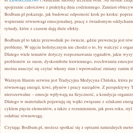
spojrzenie całościowe z praktyką dnia codziennego. Zamiast obiecy
Bodbam.pl pokazuje, jak budować odporność krok po kroku: poprz
wspieranie równowagi emocjonalnej, pracę z świadomym oddychanie
rytuały, które z czasem dają duże efekty.
Bodbam.pl to także przewodnik po świecie, gdzie prewencja jest ró
problemy. W ujęciu holistycznym nie chodzi o to, by walczyć z org
Dlatego wiele tematów dotyczy rozpoznawania sygnałów, jakie wysyła
problemów ze snem, dyskomfortu trawiennego, rozchwiania emocjon
można nauczyć się czytać własny stan i wprowadzać zmiany zanim dol
Ważnym filarem serwisu jest Tradycyjna Medycyna Chińska, która po
równowagę energii, krwi, płynów i pracy narządów. Z perspektywy T
nierozerwalne – emocje wpływają na fizyczność, a kondycja organiz
Dlatego w materiałach pojawiają się wątki związane z szlakami ener
cyklem pięciu elementów, a także z rozumieniem, jak pora roku, styl 
osłabiać równowagę.
Czytając Bodbam.pl, możesz spotkać się z opisami naturalnych metod