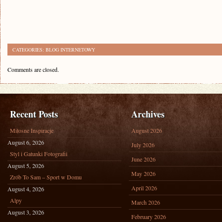
CATEGORIES:
BLOG INTERNETOWY
Comments are closed.
Recent Posts
Archives
Miłosne Inspiracje
August 2026
August 6, 2026
July 2026
Styl i Gatunki Fotografii
June 2026
August 5, 2026
May 2026
Zrób To Sam – Sport w Domu
April 2026
August 4, 2026
Alpy
March 2026
August 3, 2026
February 2026