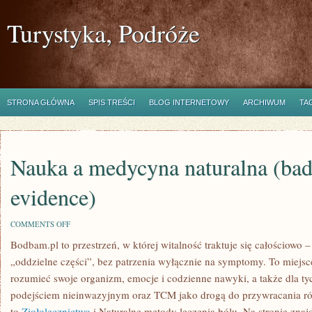
Turystyka, Podróże
STRONA GŁÓWNA
SPIS TREŚCI
BLOG INTERNETOWY
ARCHIWUM
TA
Nauka a medycyna naturalna (bada
evidence)
ON
COMMENTS OFF
NAUKA
Bodbam.pl to przestrzeń, w której witalność traktuje się całościowo –
A
MEDYCYNA
„oddzielne części”, bez patrzenia wyłącznie na symptomy. To miejsce
NATURALNA
(BADANIA,
rozumieć swoje organizm, emocje i codzienne nawyki, a także dla tych
PRZEGLĄDY,
podejściem nieinwazyjnym oraz TCM jako drogą do przywracania ró
EVIDENCE)
to
Ziołolecznictwo
i Naturalne metody leczenia bólu. Na stronie znajdz