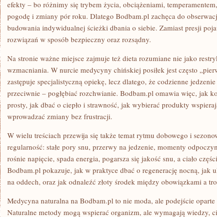
efekty – bo różnimy się trybem życia, obciążeniami, temperamentem
pogodę i zmiany pór roku. Dlatego Bodbam.pl zachęca do obserwacj
budowania indywidualnej ścieżki dbania o siebie. Zamiast presji poja
rozwiązań w sposób bezpieczny oraz rozsądny.
Na stronie ważne miejsce zajmuje też dieta rozumiane nie jako restry
wzmacniania. W nurcie medycyny chińskiej posiłek jest często „pier
zastępuje specjalistyczną opiekę, lecz dlatego, że codzienne jedzen
przeciwnie – pogłębiać rozchwianie. Bodbam.pl omawia więc, jak 
prosty, jak dbać o ciepło i strawność, jak wybierać produkty wspieraj
wprowadzać zmiany bez frustracji.
W wielu treściach przewija się także temat rytmu dobowego i sezono
regularność: stałe pory snu, przerwy na jedzenie, momenty odpoczy
rośnie napięcie, spada energia, pogarsza się jakość snu, a ciało częś
Bodbam.pl pokazuje, jak w praktyce dbać o regenerację nocną, jak u
na oddech, oraz jak odnaleźć złoty środek między obowiązkami a tros
Medycyna naturalna na Bodbam.pl to nie moda, ale podejście oparte
Naturalne metody mogą wspierać organizm, ale wymagają wiedzy, cie