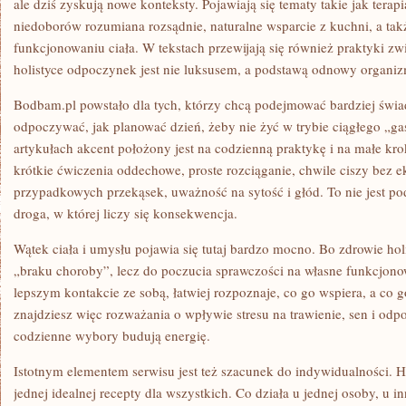
ale dziś zyskują nowe konteksty. Pojawiają się tematy takie jak terap
niedoborów rozumiana rozsądnie, naturalne wsparcie z kuchni, a tak
funkcjonowaniu ciała. W tekstach przewijają się również praktyki zw
holistyce odpoczynek jest nie luksusem, a podstawą odnowy organi
Bodbam.pl powstało dla tych, którzy chcą podejmować bardziej świad
odpoczywać, jak planować dzień, żeby nie żyć w trybie ciągłego „g
artykułach akcent położony jest na codzienną praktykę i na małe krok
krótkie ćwiczenia oddechowe, proste rozciąganie, chwile ciszy bez ek
przypadkowych przekąsek, uważność na sytość i głód. To nie jest pod
droga, w której liczy się konsekwencja.
Wątek ciała i umysłu pojawia się tutaj bardzo mocno. Bo zdrowie hol
„braku choroby”, lecz do poczucia sprawczości na własne funkcjono
lepszym kontakcie ze sobą, łatwiej rozpoznaje, co go wspiera, a co 
znajdziesz więc rozważania o wpływie stresu na trawienie, sen i odpo
codzienne wybory budują energię.
Istotnym elementem serwisu jest też szacunek do indywidualności. H
jednej idealnej recepty dla wszystkich. Co działa u jednej osoby, u i