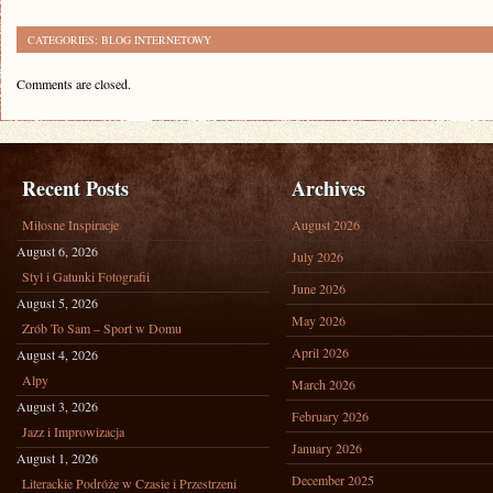
CATEGORIES:
BLOG INTERNETOWY
Comments are closed.
Recent Posts
Archives
Miłosne Inspiracje
August 2026
August 6, 2026
July 2026
Styl i Gatunki Fotografii
June 2026
August 5, 2026
May 2026
Zrób To Sam – Sport w Domu
April 2026
August 4, 2026
Alpy
March 2026
August 3, 2026
February 2026
Jazz i Improwizacja
January 2026
August 1, 2026
December 2025
Literackie Podróże w Czasie i Przestrzeni