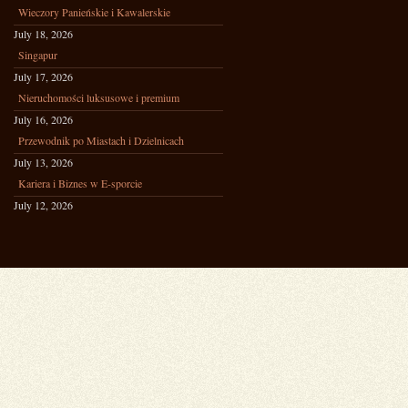
Wieczory Panieńskie i Kawalerskie
July 18, 2026
Singapur
July 17, 2026
Nieruchomości luksusowe i premium
July 16, 2026
Przewodnik po Miastach i Dzielnicach
July 13, 2026
Kariera i Biznes w E-sporcie
July 12, 2026