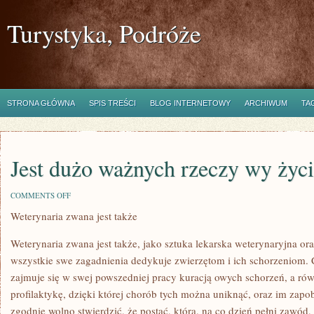
Turystyka, Podróże
STRONA GŁÓWNA
SPIS TREŚCI
BLOG INTERNETOWY
ARCHIWUM
TA
Jest dużo ważnych rzeczy wy życ
ON
COMMENTS OFF
JEST
Weterynaria zwana jest także
DUŻO
WAŻNYCH
RZECZY
Weterynaria zwana jest także, jako sztuka lekarska weterynaryjna oraz
WY
ŻYCIU
wszystkie swe zagadnienia dedykuje zwierzętom i ich schorzeniom. 
zajmuje się w swej powszedniej pracy kuracją owych schorzeń, a ró
profilaktykę, dzięki której chorób tych można uniknąć, oraz im zapo
zgodnie wolno stwierdzić, że postać, która, na co dzień pełni zawód, 