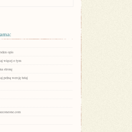
ama:
pełen opis
aj więcej o tym
na stronę
aj pełną wersję tutaj
pineconeone.com