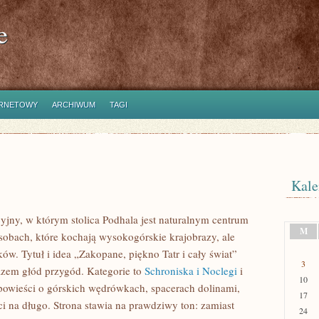
e
ERNETOWY
ARCHIWUM
TAGI
Kale
cyjny, w którym stolica Podhala jest naturalnym centrum
M
osobach, które kochają wysokogórskie krajobrazy, ale
w. Tytuł i idea „Zakopane, piękno Tatr i cały świat”
3
razem głód przygód. Kategorie to
Schroniska i Noclegi
i
10
opowieści o górskich wędrówkach, spacerach dolinami,
17
i na długo. Strona stawia na prawdziwy ton: zamiast
24