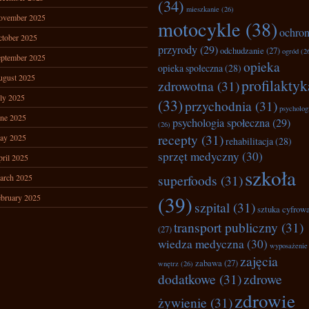
(34)
mieszkanie
(26)
ovember 2025
motocykle
(38)
ochro
tober 2025
przyrody
(29)
odchudzanie
(27)
ogród
(2
ptember 2025
opieka
opieka społeczna
(28)
ugust 2025
profilaktyk
zdrowotna
(31)
ly 2025
(33)
przychodnia
(31)
psycholog
ne 2025
psychologia społeczna
(29)
(26)
recepty
(31)
ay 2025
rehabilitacja
(28)
sprzęt medyczny
(30)
ril 2025
szkoła
superfoods
(31)
arch 2025
(39)
bruary 2025
szpital
(31)
sztuka cyfrow
transport publiczny
(31)
(27)
wiedza medyczna
(30)
wyposażenie
zajęcia
zabawa
(27)
wnętrz
(26)
dodatkowe
(31)
zdrowe
zdrowie
żywienie
(31)