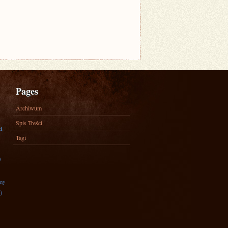
Pages
Archiwum
Spis Treści
a
Tagi
)
zny
)