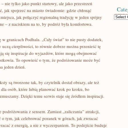
nie tylko jako punkt startowy, ale jako przestrzeń
Cate
ć, jak spojrzeć na miasto świadomie: gdzie chłonąć
Categories
 miejsca, jak połączyć regionalną tradycję w jeden spójny
jne – z naciskiem na to, by podróż była komfortowa.
ę w granicach Podhala. „Cały świat” to nie pusty dodatek,
ry uczą cierpliwości, to równie dobrze można przenieść tę
iają się inspiracje do wyjazdów, które mogą obejmować
ustkowia. To opowieść o tym, że podróżowanie może być
na jeden dzień.
ksty są tworzone tak, by czytelnik dostał obrazy, ale też
i dla osób, które lubią planować krok po kroku, bo
 zmuszamy. Dzięki temu serwis staje się źródłem inspiracji.
e podróżowania z sensem. Zamiast „zaliczania” atrakcji,
 o tym, jak celebrować poranek w górach, jak zwracać
racać z energią, a nie z wyczerpaniem. To podejście buduje