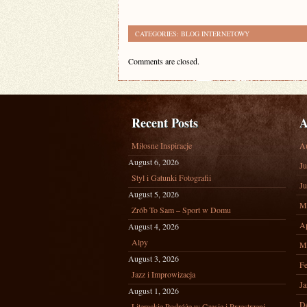
CATEGORIES:
BLOG INTERNETOWY
Comments are closed.
Recent Posts
A
Miłosne Inspiracje
A
August 6, 2026
Ju
Styl i Gatunki Fotografii
Ju
August 5, 2026
M
Zrób To Sam – Sport w Domu
Ap
August 4, 2026
Alpy
M
August 3, 2026
Fe
Jazz i Improwizacja
Ja
August 1, 2026
D
Literackie Podróże w Czasie i Przestrzeni