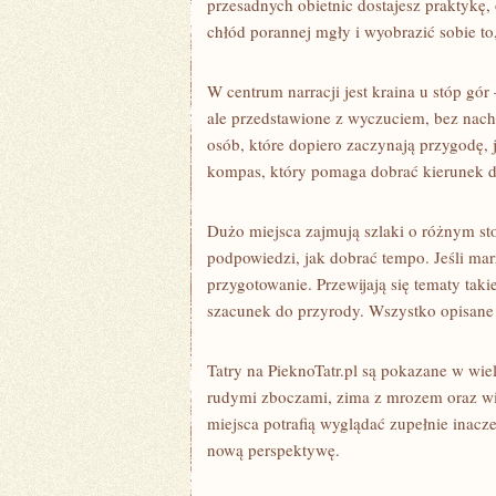
przesadnych obietnic dostajesz praktykę
chłód porannej mgły i wyobrazić sobie to
W centrum narracji jest kraina u stóp gór
ale przedstawione z wyczuciem, bez nacha
osób, które dopiero zaczynają przygodę, j
kompas, który pomaga dobrać kierunek d
Dużo miejsca zajmują szlaki o różnym stop
podpowiedzi, jak dobrać tempo. Jeśli mar
przygotowanie. Przewijają się tematy takie
szacunek do przyrody. Wszystko opisane w
Tatry na PieknoTatr.pl są pokazane w wiel
rudymi zboczami, zima z mrozem oraz wi
miejsca potrafią wyglądać zupełnie inac
nową perspektywę.