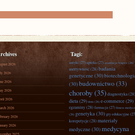
rchives
Tagi:
antyki
(27)
apteka
(27)
aranżacja wnętrz
(26)
ugust 2026
badania
asertywność
(28)
ly 2026
genetyczne
(30)
biotechnologi
ne 2026
budownictwo
(33)
(30)
ay 2026
choroby
(35)
diagnostyka
(28
ril 2026
dieta
(29)
e-commerce
(29)
dom
(26)
egzaminy
(28)
farmacja
(27)
arch 2026
fitness medyc
genetyka
(30)
gry edukacyjne
(27
(26)
bruary 2026
materiały
korepetycje
(28)
nuary 2026
medycyna
medyczne
(30)
ecember 2025