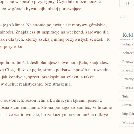
, opisane w sposób przystępny. Czytelnik może poczuć
31
, co w górach bywa najbardziej poruszające.
« Jul
 – jego klimat. Na stronie pojawiają się motywy góralskie,
lności. Znajdziesz tu inspiracje na weekend, zarówno dla
Rekl
ak i dla tych, którzy szukają mniej oczywistych ścieżek. To
Pobierz
o pory roku.
Zobacz 
Przeczyt
niu trudności. Jeśli planujesz łatwe podejścia, znajdziesz
zą Ci się dłuższe pętle, strona podsuwa sposób na rozsądne
Przejdź 
 jak kondycja, sprzęt, przekąski na szlaku, a także
Przeczyt
 duchu: realistycznie, bez straszenia.
Internet
Tutaj
u odsłonach: sezon letni z kwitnącymi łąkami, jesień z
Strona
osna z zmienną aurą. Strona pomaga zrozumieć, że te same
http://
zej – i że warto wracać, bo za każdym razem można odkryć
Witryna