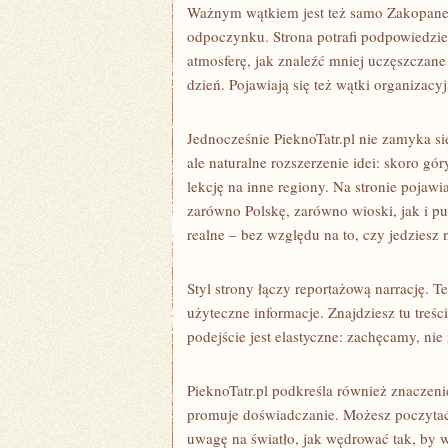
Ważnym wątkiem jest też samo Zakopane – 
odpoczynku. Strona potrafi podpowiedzie
atmosferę, jak znaleźć mniej uczęszczane
dzień. Pojawiają się też wątki organizacy
Jednocześnie PieknoTatr.pl nie zamyka si
ale naturalne rozszerzenie idei: skoro gó
lekcję na inne regiony. Na stronie pojaw
zarówno Polskę, zarówno wioski, jak i p
realne – bez względu na to, czy jedziesz 
Styl strony łączy reportażową narrację. Te
użyteczne informacje. Znajdziesz tu treśc
podejście jest elastyczne: zachęcamy, nie
PieknoTatr.pl podkreśla również znaczeni
promuje doświadczanie. Możesz poczytać
uwagę na światło, jak wędrować tak, by w