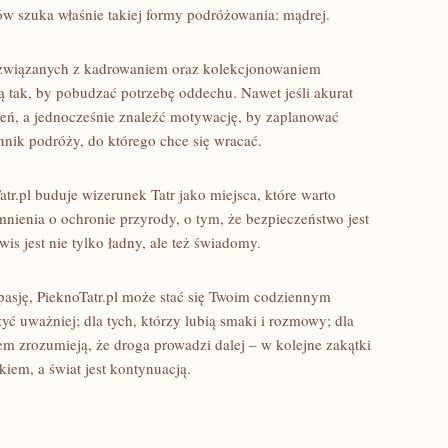
ów szuka właśnie takiej formy podróżowania: mądrej.
 związanych z kadrowaniem oraz kolekcjonowaniem
ą tak, by pobudzać potrzebę oddechu. Nawet jeśli akurat
eń, a jednocześnie znaleźć motywację, by zaplanować
ennik podróży, do którego chce się wracać.
atr.pl buduje wizerunek Tatr jako miejsca, które warto
mnienia o ochronie przyrody, o tym, że bezpieczeństwo jest
is jest nie tylko ładny, ale też świadomy.
 pasję, PieknoTatr.pl może stać się Twoim codziennym
żyć uważniej; dla tych, którzy lubią smaki i rozmowy; dla
em zrozumieją, że droga prowadzi dalej – w kolejne zakątki
kiem, a świat jest kontynuacją.