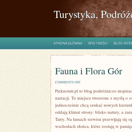
Turystyka, Podróż
STRONA GŁÓWNA
SPIS TREŚCI
BLOG INT
Fauna i Flora Gór
ON
COMMENTS OFF
FAUNA
Pieknotatr.pl to blog podróżniczo-inspira
I
FLORA
narracji. To miejsce tworzone z myślą o 
GÓR
jednocześnie chcą szukać nowych kierunkó
oddają klimat strony: blisko natury, a za
Tatry. Na łamach serwisu przewijają się 
wschodach słońca, które zostają w pamięc