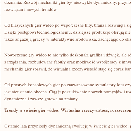
doznania. Rozwój mechaniki gier był niezwykle⁣ dynamiczny, przyno
rozwiązań i nowych trendów.
Od klasycznych gier wideo po⁣ współczesne hity, branża rozwinęła się
Dzięki postępowi technologicznemu, dzisiejsze ​produkcje⁢ oferują ‌ni
także angażują graczy⁣ w interaktywne środowiska, zachęcając do ​eksp
Nowoczesne gry wideo to nie tylko doskonała ‌grafika i ‌dźwięk, al
⁢zarządzania, rozbudowane fabuły oraz możliwość współpracy z inny
mechaniki gier sprawił, że ‍wirtualna rzeczywistość staje się ‌coraz bar
Od prostych‍ konsolowych gier⁢ po zaawansowane symulatory lotu cz
jest nieustannie⁣ obecna. Ciągłe⁢ poszukiwanie nowych pomysłów i rozw
dynamiczna i zawsze gotowa na zmiany.
Trendy w​ świecie​ gier wideo: Wirtualna​ rzeczywistość, rozszerzon
Ostatnie ⁣lata przyniosły⁣ dynamiczną ewolucję w świecie gier wideo,