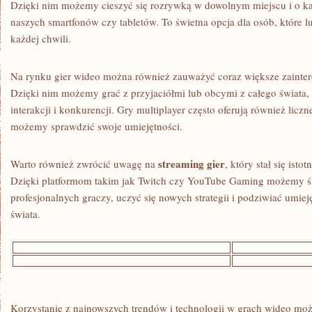
Dzięki nim‍ możemy cieszyć się rozrywką w dowolnym miejscu i o ⁣ka
naszych smartfonów​ czy tabletów.​ To ⁣świetna opcja dla osób, które lu
każdej chwili.
Na rynku gier​ wideo można również ⁤zauważyć coraz większe ⁤zaint
Dzięki⁣ nim‍ możemy grać z przyjaciółmi lub obcymi z całego świat
interakcji i konkurencji. Gry multiplayer ⁢często oferują również liczne
możemy sprawdzić‌ swoje umiejętności.
streaming ⁣gier
Warto również ⁢zwrócić uwagę na
,‌ który stał się ist
⁤Dzięki platformom takim jak Twitch‍ czy YouTube ⁢Gaming możemy ś
profesjonalnych graczy,⁣ uczyć się nowych strategii i podziwiać‍ umie
świata.
Korzystanie z najnowszych trendów i technologii w ⁢grach wideo moż