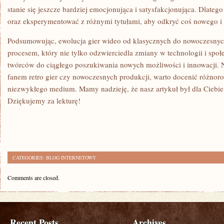
stanie się ⁣jeszcze⁣ bardziej emocjonująca i ‍satysfakcjonująca.‍ Dlate
oraz eksperymentować ‍z różnymi tytułami, aby odkryć coś nowego i c
Podsumowując, ewolucja gier wideo od klasycznych do ⁤nowoczesnyc
procesem,‌ który nie tylko odzwierciedla‍ zmiany w technologii i społe
twórców do ciągłego‍ poszukiwania nowych możliwości i innowacji.⁢ Nie
‍fanem retro⁤ gier⁢ czy⁤ nowoczesnych produkcji, warto‍ docenić różnor
niezwykłego medium. Mamy nadzieję, że ⁤nasz artykuł był dla​ Ciebie ‌i
Dziękujemy⁢ za​ lekturę!
CATEGORIES:
BLOG INTERNETOWY
Comments are closed.
Recent Posts
Archives