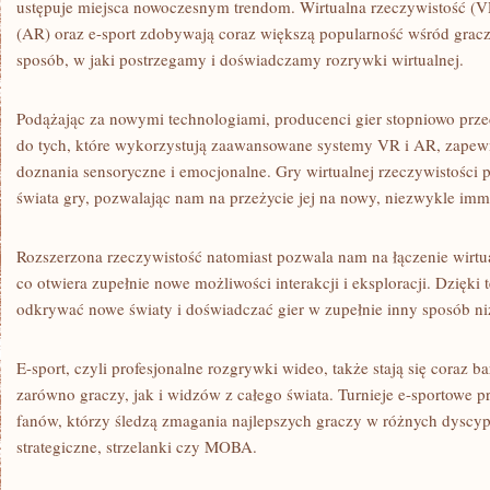
ustępuje miejsca nowoczesnym trendom. Wirtualna rzeczywistość (VR
(AR) ​oraz e-sport zdobywają coraz większą popularność wśród gracz
sposób, w​ jaki postrzegamy⁤ i doświadczamy rozrywki wirtualnej.
Podążając za⁢ nowymi ⁢technologiami, producenci gier ‍stopniowo przec
do tych, które wykorzystują zaawansowane systemy VR⁢ i AR, zapew
⁢doznania⁤ sensoryczne i emocjonalne. ​Gry wirtualnej rzeczywistości
świata gry, ⁣pozwalając nam‌ na przeżycie ‍jej na nowy,‍ niezwykle im
Rozszerzona rzeczywistość natomiast pozwala nam‍ na ‍łączenie wirtua
co otwiera zupełnie nowe możliwości‌ interakcji i eksploracji. Dzięki⁣ t
odkrywać⁤ nowe światy i ‍doświadczać gier ⁢w zupełnie inny sposób ni
E-sport, czyli profesjonalne rozgrywki wideo,⁢ także stają się coraz ba
zarówno graczy, jak i⁤ widzów z całego świata. ‍Turnieje e-sportowe pr
fanów, którzy ⁢śledzą zmagania najlepszych graczy w różnych dyscypli
strategiczne,⁣ strzelanki czy MOBA.