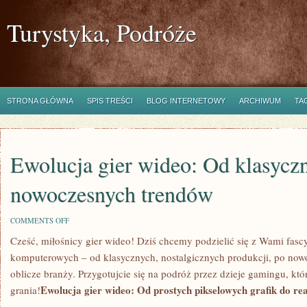
Turystyka, Podróże
STRONA GŁÓWNA
SPIS TREŚCI
BLOG INTERNETOWY
ARCHIWUM
TA
Ewolucja gier wideo: Od klasycz
nowoczesnych trendów
ON
COMMENTS OFF
EWOLUCJA
Cześć, miłośnicy⁤ gier wideo! Dziś chcemy ‍podzielić się ‍z Wami‍ fa
GIER
WIDEO:
komputerowych – od klasycznych, nostalgicznych produkcji, po nowo
OD
KLASYCZNYCH
oblicze branży.⁢ Przygotujcie się na podróż ‌przez‍ dzieje‌ gamingu, k
DO
Ewolucja gier⁢ wideo: ​Od prostych pikselowych grafik do re
grania!
NOWOCZESNYCH
TRENDÓW