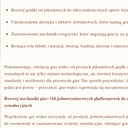
Rozwój grafiki od ⁤pikselowych ‍do ultra-realistycznych opraw wiz
Udoskonalenie dźwięku i​ efektów​ dźwiękowych, które nadają ⁤grz
Zaawansowane mechaniki ⁣rozgrywki, ⁣które angażują graczy na 
Rosnąca rola fabuły i ⁣narracji, tworząc bardziej złożone i emocjon
Podsumowując, ewolucja gier‍ wideo⁣ od prostych pikselowych grafik 
wizualnych to nie tylko zmiana ⁢technologiczna, ⁤ale również⁣ kreatywn
standardy i możliwości ⁤dla przemysłu ‍gier. Nie sposób przewidzieć, 
jedno ⁣jest⁣ pewne – przyszłość gier⁢ wideo zapowiada ​się niesamowici
Rozwój mechaniki gier: ‌Od ⁢jednowymiarowych platformówek ⁢do
symulacyjnych
Współczesne ⁤gry​ wideo zaczynały‌ od prostych, jednowymiarowych⁤ p
lat ewoluowały ​w zaawansowane‍ systemy symulacyjne, oferujące grac