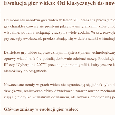
Ewolucja gier​ wideo: Od klasycznych do no
Od momentu ⁤narodzin gier wideo w latach 70., branża ta ‍przeszła n
gry charakteryzowały się prostymi pikselowymi grafikami,⁣ które choć
wizualnie, potrafiły wciągnąć ​graczy ‌na⁣ wiele‌ godzin. Wraz z​ rozw
gry zaczęły ⁣ewoluować, przekształcając się w ‌dzieła sztuki wirtualnej
Dzisiejsze gry ‍wideo są prawdziwym majstersztykiem technologiczny
oprawy wizualne, które potrafią dosłownie ⁣odebrać⁢ mowę. Produkcje⁣ 
II” czy “Cyberpunk 2077” prezentują ​poziom grafiki, który ‌jeszcze ki
niemożliwy do osiągnięcia.
Nowoczesne ​trendy w grach wideo nie ograniczają się jednak tylko d
dźwiękowe, realistyczne efekty dźwiękowe i zaawansowane mechaniki
stają się nie tylko‍ wizualnym doznaniem, ale również emocjonalną p
Główne⁣ zmiany w ewolucji gier‌ wideo: