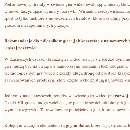
Podsumowując, trendy w świecie gier⁢ wideo ewoluują w niezwykle s
w nowe, fascynujące⁤ wymiary rozrywki. Wirtualna rzeczywistość, ⁣roz
sport to tylko‍ niektóre z nowoczesnych trendów, ⁣które kształtują przy
⁤graczom⁤ niezapomnianych przeżyć.
Rekomendacje dla miłośników gier: ⁣Jak korzystać z najnowszych tr
lepszej​ rozrywki
W dzisiejszych czasach branża ‍gier wideo rozwija się bardzo dynami
gier muszą ‌być⁣ na bieżąco ‌z najnowszymi trendami ‍i technologiami.
technologicznym gry wideo przeszły długą ⁣drogę‍ od ‌prostych klasy
zaawansowanych produkcji, które często wykorzystują najnowsze osi
rozwój⁢ 
Jednym z ⁤najciekawszych trendów w⁢ świecie ⁢gier wideo jest
Dzięki VR gracze mogą wcielić​ się w postacie swoich ulubionych gier i
wymiar rozgrywki. To rewolucyjne podejście ⁢do gier, które zapewni
gry⁢ mobilne
Kolejnym ważnym elementem są
, które stają się ‍coraz