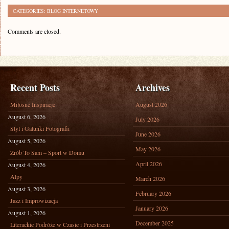
CATEGORIES:
BLOG INTERNETOWY
Comments are closed.
Recent Posts
Archives
Miłosne Inspiracje
August 2026
August 6, 2026
July 2026
Styl i Gatunki Fotografii
June 2026
August 5, 2026
May 2026
Zrób To Sam – Sport w Domu
April 2026
August 4, 2026
Alpy
March 2026
August 3, 2026
February 2026
Jazz i Improwizacja
January 2026
August 1, 2026
December 2025
Literackie Podróże w Czasie i Przestrzeni