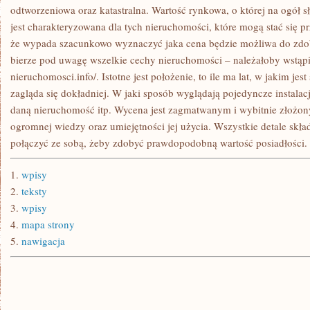
SPOSÓB
odtworzeniowa oraz katastralna. Wartość rynkowa, o której na ogół sł
ADMINISTROWANE
jest charakteryzowana dla tych nieruchomości, które mogą stać się 
że wypada szacunkowo wyznaczyć jaka cena będzie możliwa do zdo
bierze pod uwagę wszelkie cechy nieruchomości – należałoby wstąpi
nieruchomosci.info/. Istotne jest położenie, to ile ma lat, w jakim jes
zagląda się dokładniej. W jaki sposób wyglądają pojedyncze instalacj
daną nieruchomość itp. Wycena jest zagmatwanym i wybitnie złoż
ogromnej wiedzy oraz umiejętności jej użycia. Wszystkie detale skła
połączyć ze sobą, żeby zdobyć prawdopodobną wartość posiadłości.
1.
wpisy
2.
teksty
3.
wpisy
4.
mapa strony
5.
nawigacja