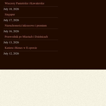
Wieczory Panieńskie i Kawalerskie
July 18, 2026
Singapur
July 17, 2026
Nieruchomości luksusowe i premium
July 16, 2026
Przewodnik po Miastach i Dzielnicach
July 13, 2026
Kariera i Biznes w E-sporcie
July 12, 2026