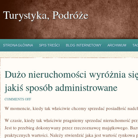
Turystyka, Podróże
STRONA GŁÓWNA
SPIS TREŚCI
BLOG INTERNETOWY
ARCHIWUM
TA
Dużo nieruchomości wyróżnia się
jakiś sposób administrowane
ON
COMMENTS OFF
DUŻO
W momencie, kiedy tak właściwie chcemy sprzedać posiadłość nadc
NIERUCHOMOŚCI
WYRÓŻNIA
SIĘ
W czasie, kiedy tak właściwie pragniemy sprzedać nieruchomość prz
TYM,
ŻE
Jest to przebieg dokonywany przez rzeczoznawcę majątkowego. Baz
SĄ
praktycznych wartości. Należy stwierdzić jaka jest wartość rynkowa pos
JAKIŚ