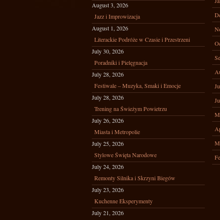
Ja
August 3, 2026
D
Jazz i Improwizacja
August 1, 2026
N
Literackie Podróże w Czasie i Przestrzeni
Oc
July 30, 2026
Se
Poradniki i Pielęgnacja
A
July 28, 2026
Festiwale – Muzyka, Smaki i Emocje
Ju
July 28, 2026
Ju
Trening na Świeżym Powietrzu
M
July 26, 2026
Ap
Miasta i Metropolie
M
July 25, 2026
Stylowe Święta Narodowe
Fe
July 24, 2026
Remonty Silnika i Skrzyni Biegów
July 23, 2026
Kuchenne Eksperymenty
July 21, 2026