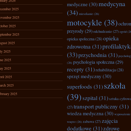
nuary 2026
medycyna
medyczne
(30)
ecember 2025
(34)
mieszkanie
(26)
ovember 2025
motocykle
(38)
ochro
tober 2025
przyrody
(29)
odchudzanie
(27)
ogród
(2
ptember 2025
opieka
opieka społeczna
(28)
ugust 2025
profilaktyk
zdrowotna
(31)
ly 2025
(33)
przychodnia
(31)
psycholog
ne 2025
psychologia społeczna
(29)
(26)
recepty
(31)
ay 2025
rehabilitacja
(28)
sprzęt medyczny
(30)
ril 2025
szkoła
superfoods
(31)
arch 2025
(39)
bruary 2025
szpital
(31)
sztuka cyfrow
transport publiczny
(31)
(27)
wiedza medyczna
(30)
wyposażenie
zajęcia
zabawa
(27)
wnętrz
(26)
dodatkowe
(31)
zdrowe