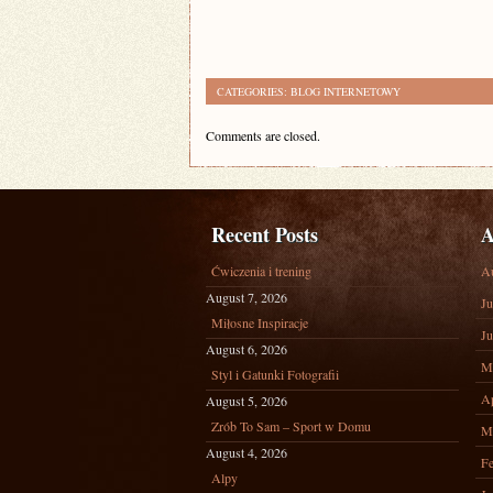
CATEGORIES:
BLOG INTERNETOWY
Comments are closed.
Recent Posts
A
Ćwiczenia i trening
A
August 7, 2026
Ju
Miłosne Inspiracje
Ju
August 6, 2026
M
Styl i Gatunki Fotografii
Ap
August 5, 2026
Zrób To Sam – Sport w Domu
M
August 4, 2026
Fe
Alpy