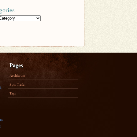
gories
Pages
Archiwum
Spis Treści
a
Tagi
)
zny
)