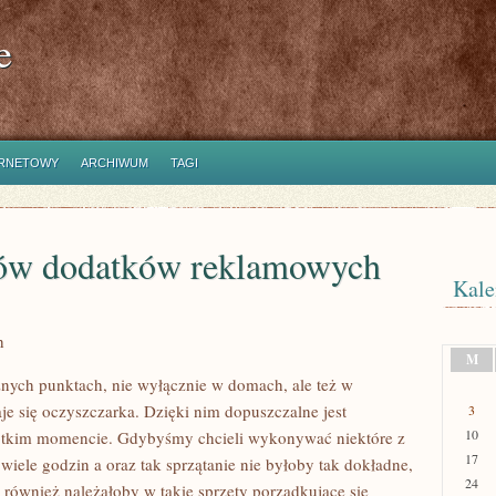
e
ERNETOWY
ARCHIWUM
TAGI
ków dodatków reklamowych
Kale
h
M
nych punktach, nie wyłącznie w domach, ale też w
je się oczyszczarka. Dzięki nim dopuszczalne jest
3
10
rótkim momencie. Gdybyśmy chcieli wykonywać niektóre z
17
wiele godzin a oraz tak sprzątanie nie byłoby tak dokładne,
24
o również należałoby w takie sprzęty porządkujące się