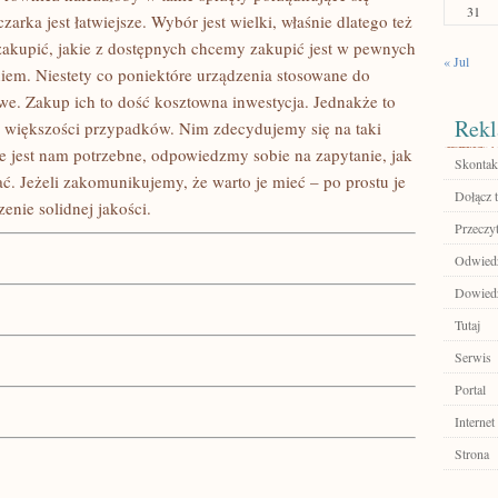
31
arka jest łatwiejsze. Wybór jest wielki, właśnie dlatego też
akupić, jakie z dostępnych chcemy zakupić jest w pewnych
« Jul
m. Niestety co poniektóre urządzenia stosowane do
we. Zakup ich to dość kosztowna inwestycja. Jednakże to
Rekl
większości przypadków. Nim zdecydujemy się na taki
e jest nam potrzebne, odpowiedzmy sobie na zapytanie, jak
Skontakt
 Jeżeli zakomunikujemy, że warto je mieć – po prostu je
Dołącz t
enie solidnej jakości.
Przeczyt
Odwiedź
Dowiedz
Tutaj
Serwis
Portal
Internet
Strona