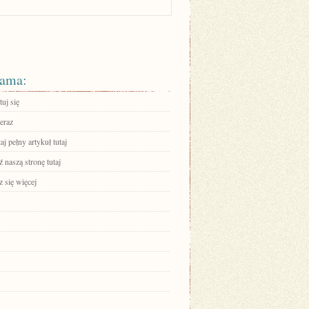
ama:
uj się
eraz
aj pełny artykuł tutaj
 naszą stronę tutaj
 się więcej