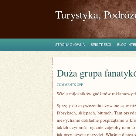
Turystyka, Podróż
STRONA GŁÓWNA
SPIS TREŚCI
BLOG INT
Duża grupa fanaty
ON
COMMENTS OFF
DUŻA
Wielu miłośników gadżetów reklamowyc
GRUPA
FANATYKÓW
DODATKÓW
Sprzęty do czyszczenia używane są w róż
REKLAMOWYCH
fabrykach, sklepach, biurach. Tam przyda
niesłychanie dokładne posprzątanie w k
takich czynności ręcznie zajęłoby nam to 
jak przy użyciu narzędzi. Właśnie dlateg