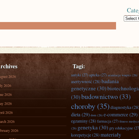
Cate
Categories
rchives
Tagi:
antyki
(27)
apteka
(27)
aranżacja wnętrz
(26)
ugust 2026
badania
asertywność
(28)
ly 2026
genetyczne
(30)
biotechnologi
ne 2026
budownictwo
(33)
(30)
ay 2026
choroby
(35)
diagnostyka
(28
ril 2026
dieta
(29)
e-commerce
(29)
dom
(26)
egzaminy
(28)
farmacja
(27)
arch 2026
fitness medyc
genetyka
(30)
gry edukacyjne
(27
(26)
bruary 2026
materiały
korepetycje
(28)