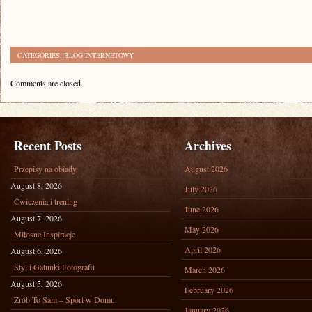
CATEGORIES:
BLOG INTERNETOWY
Comments are closed.
Recent Posts
Archives
Przepisy na obiady
August 2026
August 8, 2026
July 2026
Ćwiczenia i trening
June 2026
August 7, 2026
May 2026
Miłosne Inspiracje
April 2026
August 6, 2026
Styl i Gatunki Fotografii
March 2026
August 5, 2026
February 2026
Zrób To Sam – Sport w Domu
January 2026