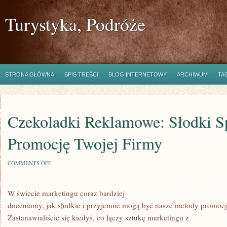
Turystyka, Podróże
STRONA GŁÓWNA
SPIS TREŚCI
BLOG INTERNETOWY
ARCHIWUM
TA
Czekoladki Reklamowe: Słodki S
Promocję Twojej Firmy
ON
COMMENTS OFF
CZEKOLADKI
REKLAMOWE:
SŁODKI
W świecie marketingu coraz bardziej
SPOSÓB
NA
doceniamy, jak słodkie i przyjemne mogą być nasze metody promocj
PROMOCJĘ
TWOJEJ
Zastanawialiście się kiedyś, co łączy sztukę marketingu z
FIRMY