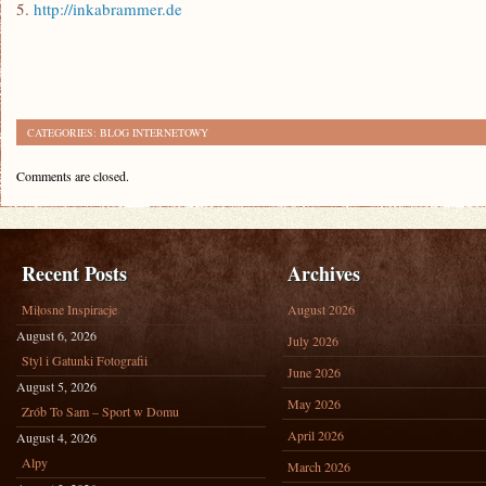
5.
http://inkabrammer.de
CATEGORIES:
BLOG INTERNETOWY
Comments are closed.
Recent Posts
Archives
Miłosne Inspiracje
August 2026
August 6, 2026
July 2026
Styl i Gatunki Fotografii
June 2026
August 5, 2026
May 2026
Zrób To Sam – Sport w Domu
April 2026
August 4, 2026
Alpy
March 2026