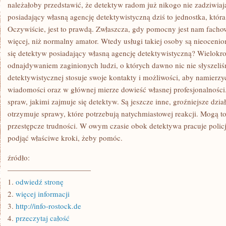
NA
należałoby przedstawić, że detektyw radom już nikogo nie zadziwiaj
RYNKU
posiadający własną agencję detektywistyczną dziś to jednostka, któr
PRZYBYWA
RÓŻNORODNEGO
Oczywiście, jest to prawdą. Zwłaszcza, gdy pomocny jest nam facho
TYPU
więcej, niż normalny amator. Wtedy usługi takiej osoby są nieoceni
BIUR
KSIĘGOWYCH,
się detektyw posiadający własną agencję detektywistyczną? Wielokro
TO
NIEMNIEJ
odnajdywaniem zaginionych ludzi, o których dawno nic nie słyszeliś
JEDNAK
detektywistycznej stosuje swoje kontakty i możliwości, aby namierzy
wiadomości oraz w głównej mierze dowieść własnej profesjonalności
spraw, jakimi zajmuje się detektyw. Są jeszcze inne, groźniejsze dzi
otrzymuje sprawy, które potrzebują natychmiastowej reakcji. Mogą t
przestępcze trudności. W owym czasie obok detektywa pracuje policj
podjąć właściwe kroki, żeby pomóc.
źródło:
———————————
1.
odwiedź stronę
2.
więcej informacji
3.
http://info-rostock.de
4.
przeczytaj całość