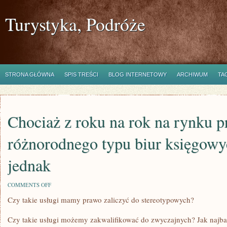
Turystyka, Podróże
STRONA GŁÓWNA
SPIS TREŚCI
BLOG INTERNETOWY
ARCHIWUM
TA
Chociaż z roku na rok na rynku 
różnorodnego typu biur księgowyc
jednak
ON
COMMENTS OFF
CHOCIAŻ
Czy takie usługi mamy prawo zaliczyć do stereotypowych?
Z
ROKU
NA
Czy takie usługi możemy zakwalifikować do zwyczajnych? Jak najbar
ROK