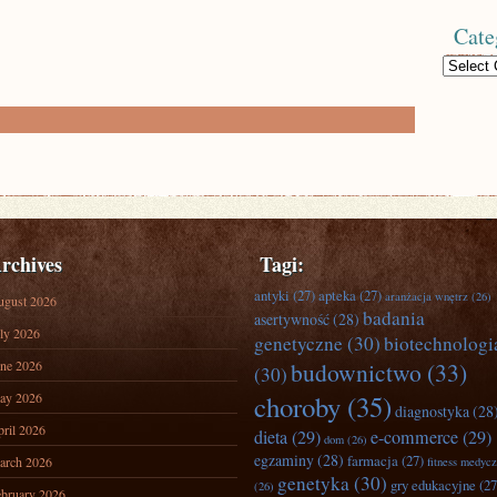
Cate
Categories
rchives
Tagi:
antyki
(27)
apteka
(27)
aranżacja wnętrz
(26)
ugust 2026
badania
asertywność
(28)
ly 2026
genetyczne
(30)
biotechnologi
ne 2026
budownictwo
(33)
(30)
ay 2026
choroby
(35)
diagnostyka
(28
ril 2026
dieta
(29)
e-commerce
(29)
dom
(26)
egzaminy
(28)
farmacja
(27)
arch 2026
fitness medyc
genetyka
(30)
gry edukacyjne
(27
(26)
bruary 2026