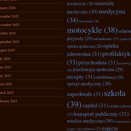
materiały
korepetycje
(28)
nuary 2026
medycyna
medyczne
(30)
ecember 2025
(34)
mieszkanie
(26)
ovember 2025
motocykle
(38)
ochro
tober 2025
przyrody
(29)
odchudzanie
(27)
ogród
(2
ptember 2025
opieka
opieka społeczna
(28)
ugust 2025
profilaktyk
zdrowotna
(31)
ly 2025
(33)
przychodnia
(31)
psycholog
ne 2025
psychologia społeczna
(29)
(26)
recepty
(31)
ay 2025
rehabilitacja
(28)
sprzęt medyczny
(30)
ril 2025
szkoła
superfoods
(31)
arch 2025
(39)
bruary 2025
szpital
(31)
sztuka cyfrow
transport publiczny
(31)
(27)
wiedza medyczna
(30)
wyposażenie
zajęcia
zabawa
(27)
wnętrz
(26)