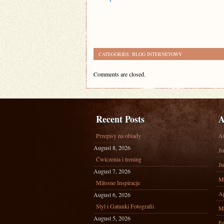
CATEGORIES:
BLOG INTERNETOWY
Comments are closed.
Recent Posts
A
Przepisy na obiady
A
August 8, 2026
Ju
Ćwiczenia i trening
Ju
August 7, 2026
M
Miłosne Inspiracje
Ap
August 6, 2026
Styl i Gatunki Fotografii
M
August 5, 2026
Fe