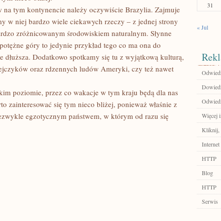
31
 na tym kontynencie należy oczywiście Brazylia. Zajmuje
y w niej bardzo wiele ciekawych rzeczy – z jednej strony
« Jul
bardzo zróżnicowanym środowiskiem naturalnym. Słynne
ż potężne góry to jedynie przykład tego co ma ona do
Rekl
nie dłuższa. Dodatkowo spotkamy się tu z wyjątkową kulturą,
pejczyków oraz rdzennych ludów Ameryki, czy też nawet
Odwiedź
Dowiedz 
okim poziomie, przez co wakacje w tym kraju będą dla nas
Odwiedź 
to zainteresować się tym nieco bliżej, ponieważ właśnie z
t niezwykle egzotycznym państwem, w którym od razu się
Więcej i
Kliknij
Internet
HTTP
Blog
HTTP
Serwis