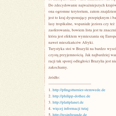
Do zdecydowanie najważniejszych krajów
ona ogromne terytorium, zatem znajdziem
jest to kraj dysponujący przepięknym i 
lasy tropikalne, wspaniałe jeziora czy te
zaoferowania, bowiem lista jest tu znacz
która jest efektem wymieszania się Euro
nawet mieszkańców Afryki.
Turystyka stoi w Brazylii na bardzo wys
czystą przyjemnością. Jak najbardziej war
racji tak sporej odległości Brazylia jes
zakochamy.
źródło:
———————————
1.
http://pfingstturnier-stemwede.de
2.
http://philipp-dothee.de
3.
http://plattplanet.de
4.
więcej informacji tutaj
5.
http://resinfreunde.de