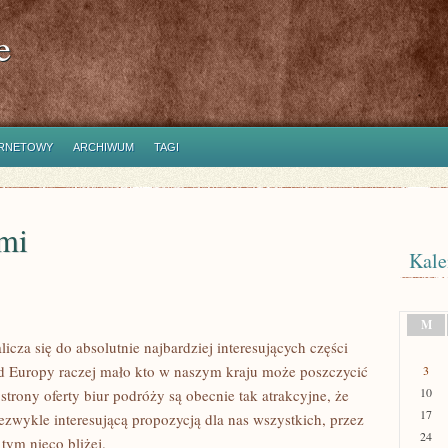
e
ERNETOWY
ARCHIWUM
TAGI
emi
Kale
M
cza się do absolutnie najbardziej interesujących części
 od Europy raczej mało kto w naszym kraju może poszczycić
3
10
 strony oferty biur podróży są obecnie tak atrakcyjne, że
17
iezwykle interesującą propozycją dla nas wszystkich, przez
24
tym nieco bliżej.