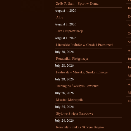
Zrób To Sam – Sport w Domu
Ja
August 4, 2026
D
Alpy
August 3, 2026
N
Jazz i Improwizacja
Oc
August 1, 2026
Se
Literackie Podróże w Czasie i Przestrzeni
A
July 30, 2026
Poradniki i Pielęgnacja
Ju
July 28, 2026
Ju
Festiwale – Muzyka, Smaki i Emocje
M
July 28, 2026
Ap
Trening na Świeżym Powietrzu
M
July 26, 2026
Miasta i Metropolie
Fe
July 25, 2026
Stylowe Święta Narodowe
July 24, 2026
Remonty Silnika i Skrzyni Biegów