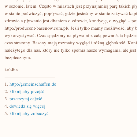
w sezonie, latem. Często w miastach jest przynajmniej parę takich p
w stanie poćwiczyć, popływać, gdzie jesteśmy w stanie zażywać kąp
zdrowie a pływanie jest dbaniem o zdrowie, kondycję, o wygląd – p
http://producent-basenow.com.pl/. Jeśli tylko mamy możliwość, aby
wykorzystywać. Czas spędzony na pływalni z całą pewnością będzie 
czas stracony. Baseny mają rozmaity wygląd i różną głębokość. Kon
należytego dla nas, który nie tylko spełnia nasze wymagania, ale jes
bezpiecznym.
źródło:
———————————
1.
http://gemeinschaffen.de
2.
kliknij aby przejść
3.
przeczytaj całość
4.
dowiedz się więcej
5.
kliknij aby zobaczyć