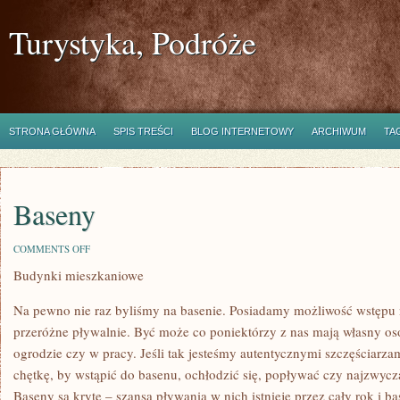
Turystyka, Podróże
STRONA GŁÓWNA
SPIS TREŚCI
BLOG INTERNETOWY
ARCHIWUM
TA
Baseny
ON
COMMENTS OFF
BASENY
Budynki mieszkaniowe
Na pewno nie raz byliśmy na basenie. Posiadamy możliwość wstępu 
przeróżne pływalnie. Być może co poniektórzy z nas mają własny os
ogrodzie czy w pracy. Jeśli tak jesteśmy autentycznymi szczęściar
chętkę, by wstąpić do basenu, ochłodzić się, popływać czy najzwycz
Baseny są kryte – szansa pływania w nich istnieje przez cały rok i ba