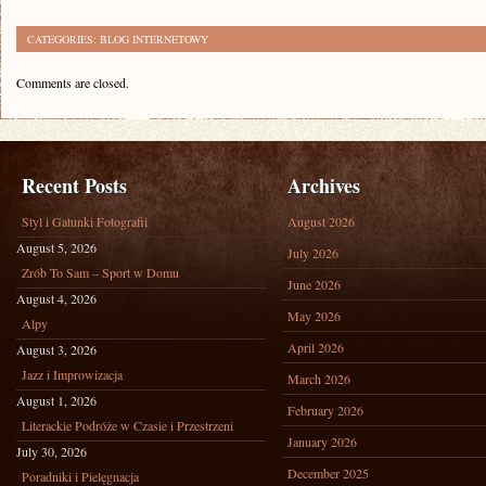
CATEGORIES:
BLOG INTERNETOWY
Comments are closed.
Recent Posts
Archives
Styl i Gatunki Fotografii
August 2026
August 5, 2026
July 2026
Zrób To Sam – Sport w Domu
June 2026
August 4, 2026
May 2026
Alpy
April 2026
August 3, 2026
Jazz i Improwizacja
March 2026
August 1, 2026
February 2026
Literackie Podróże w Czasie i Przestrzeni
January 2026
July 30, 2026
December 2025
Poradniki i Pielęgnacja