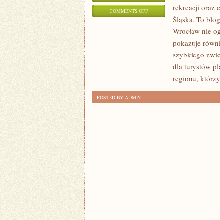
rekreacji oraz
ON
COMMENTS OFF
Śląska. To blo
KARPACZ
Wrocław nie ogr
pokazuje równi
szybkiego zwie
dla turystów p
regionu, którz
POSTED BY ADMIN