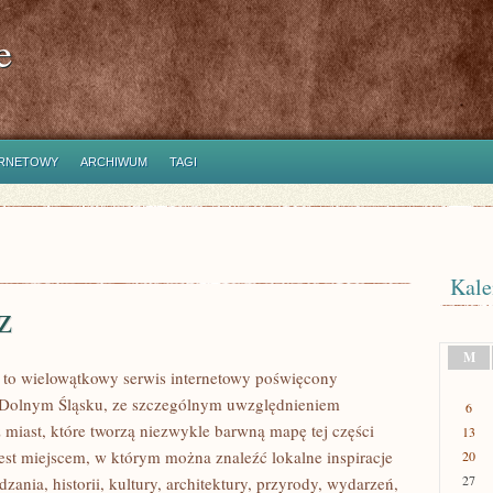
e
ERNETOWY
ARCHIWUM
TAGI
Kale
z
M
to wielowątkowy serwis internetowy poświęcony
 Dolnym Śląsku, ze szczególnym uwzględnieniem
6
 miast, które tworzą niezwykle barwną mapę tej części
13
jest miejscem, w którym można znaleźć lokalne inspiracje
20
27
zania, historii, kultury, architektury, przyrody, wydarzeń,