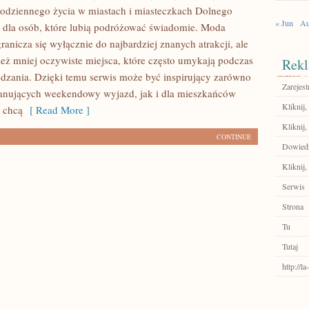
 codziennego życia w miastach i miasteczkach Dolnego
« Jun
Au
g dla osób, które lubią podróżować świadomie. Moda
anicza się wyłącznie do najbardziej znanych atrakcji, ale
eż mniej oczywiste miejsca, które często umykają podczas
Rekl
dzania. Dzięki temu serwis może być inspirujący zarówno
Zarejest
lanujących weekendowy wyjazd, jak i dla mieszkańców
Kliknij,
y chcą
[ Read More ]
Kliknij,
CONTINUE
Dowiedz 
Kliknij,
Serwis
Strona
Tu
Tutaj
http://l