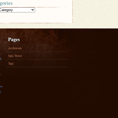
gories
Pages
Archiwum
Spis Treści
a
Tagi
)
zny
)