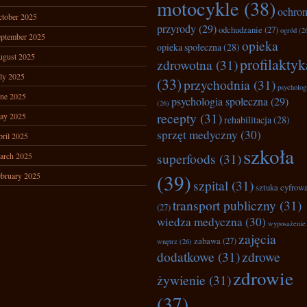
motocykle
(38)
ochro
tober 2025
przyrody
(29)
odchudzanie
(27)
ogród
(2
ptember 2025
opieka
opieka społeczna
(28)
ugust 2025
profilaktyk
zdrowotna
(31)
ly 2025
(33)
przychodnia
(31)
psycholog
ne 2025
psychologia społeczna
(29)
(26)
recepty
(31)
ay 2025
rehabilitacja
(28)
sprzęt medyczny
(30)
ril 2025
szkoła
superfoods
(31)
arch 2025
(39)
bruary 2025
szpital
(31)
sztuka cyfrow
transport publiczny
(31)
(27)
wiedza medyczna
(30)
wyposażenie
zajęcia
zabawa
(27)
wnętrz
(26)
dodatkowe
(31)
zdrowe
zdrowie
żywienie
(31)
(37)