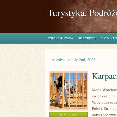
Turystyka, Podróż
STRONA GŁÓWNA
SPIS TREŚCI
BLOG INT
Archive for July 2nd, 2026
Karpac
Moda Wrocław 
zwiedzaniu na
Wrocławia oraz
Polski. Strona 
dotyczące zwied
JULY - 2 - 2026