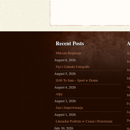
Recent Posts
A
Miłosne Inspiracje
A
August 6, 2026
Ju
Styl i Gatunki Fotografii
Ju
August 5, 2026
M
Zrób To Sam – Sport w Domu
Ap
August 4, 2026
Alpy
M
August 3, 2026
Fe
Jazz i Improwizacja
Ja
August 1, 2026
D
Literackie Podróże w Czasie i Przestrzeni
July 30, 2026
N