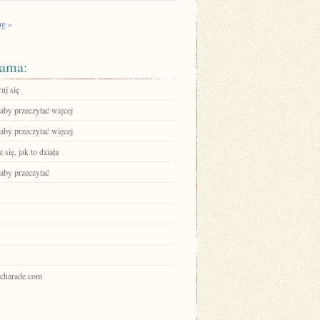
g »
ama:
ruj się
 aby przeczytać więcej
 aby przeczytać więcej
się, jak to działa
 aby przeczytać
a-charade.com