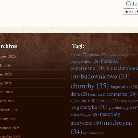
Cate
Categories
rchives
Tagi:
antyki
(27)
apteka
(27)
aranżacja wnętrz
(26)
ugust 2026
badania
asertywność
(28)
ly 2026
genetyczne
(30)
biotechnologi
ne 2026
budownictwo
(33)
(30)
ay 2026
choroby
(35)
diagnostyka
(28
ril 2026
dieta
(29)
e-commerce
(29)
dom
(26)
egzaminy
(28)
farmacja
(27)
arch 2026
fitness medyc
genetyka
(30)
gry edukacyjne
(27
(26)
bruary 2026
materiały
korepetycje
(28)
nuary 2026
medycyna
medyczne
(30)
ecember 2025
(34)
mieszkanie
(26)
ovember 2025