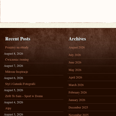
Recent Posts
Archives
Przepisy na obiady
August 2026
August 8, 2026
July 2026
Ćwiczenia i trening
June 2026
August 7, 2026
May 2026
Miłosne Inspiracje
April 2026
August 6, 2026
Styl i Gatunki Fotografii
March 2026
August 5, 2026
February 2026
Zrób To Sam – Sport w Domu
January 2026
August 4, 2026
December 2025
Alpy
August 3, 2026
November 2025