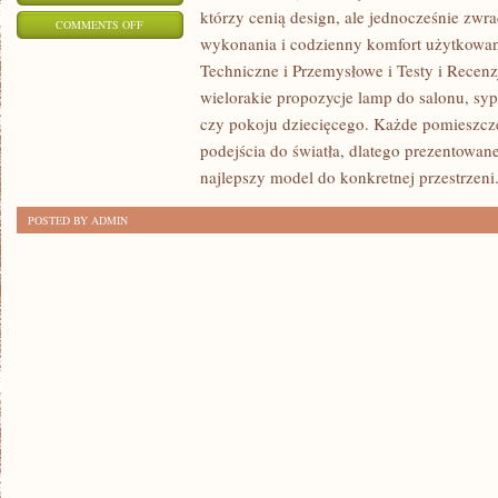
którzy cenią design, ale jednocześnie zwr
ON
COMMENTS OFF
wykonania i codzienny komfort użytkowan
DIY
Techniczne i Przemysłowe i Testy i Recenz
–
wielorakie propozycje lamp do salonu, sypia
ZRÓB
czy pokoju dziecięcego. Każde pomieszc
TO
podejścia do światła, dlatego prezentowa
SAM
najlepszy model do konkretnej przestrzeni
POSTED BY ADMIN