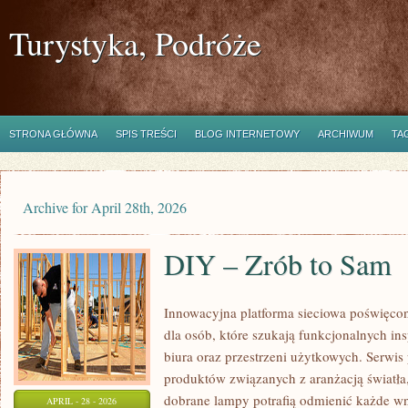
Turystyka, Podróże
STRONA GŁÓWNA
SPIS TREŚCI
BLOG INTERNETOWY
ARCHIWUM
TA
Archive for April 28th, 2026
DIY – Zrób to Sam
Innowacyjna platforma sieciowa poświęco
dla osób, które szukają funkcjonalnych in
biura oraz przestrzeni użytkowych. Serwis
produktów związanych z aranżacją światła
dobrane lampy potrafią odmienić każde wnę
APRIL - 28 - 2026