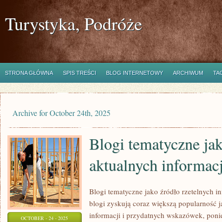
Turystyka, Podróże
STRONA GŁÓWNA
SPIS TREŚCI
BLOG INTERNETOWY
ARCHIWUM
TA
Archive for October 24th, 2025
Blogi tematyczne jak
aktualnych informacj
Blogi tematyczne jako źródło rzetelnych i
blogi zyskują coraz większą popularność j
informacji i przydatnych wskazówek, poni
OCTOBER - 24 - 2025