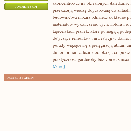
skoncentrować na określonych dziedzinach
ON
COMMENTS OFF
przekazują wiedzę dopasowaną do aktual
BLOGI
budownictwa można odnaleźć dokładne po
TEMATYCZNE
materiałów wykończeniowych, koloru i ro
JAKO
tapicerskich pianek, które pomagają pod
ŹRÓDŁO
dotyczące remontów i inwestycji w domu. 
AKTUALNYCH
porady wiążące się z pielęgnacją ubrań, u
INFORMACJI
doboru ubrań zależnie od okazji, co pozw
I
praktyczność garderoby bez konieczności 
PORAD
More ]
POSTED BY ADMIN