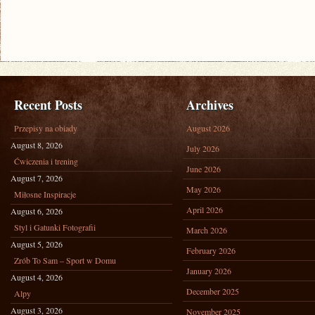
Recent Posts
Archives
Przepisy na obiady
August 2026
August 8, 2026
July 2026
Ćwiczenia i trening
June 2026
August 7, 2026
May 2026
Miłosne Inspiracje
April 2026
August 6, 2026
Styl i Gatunki Fotografii
March 2026
August 5, 2026
February 2026
Zrób To Sam – Sport w Domu
January 2026
August 4, 2026
December 2025
Alpy
August 3, 2026
November 2025