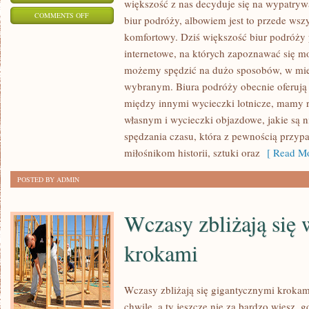
większość z nas decyduje się na wypatryw
ON
COMMENTS OFF
biur podróży, albowiem jest to przede wsz
OBECNIE
komfortowy. Dziś większość biur podróży 
WIĘKSZOŚĆ
internetowe, na których zapoznawać się 
Z
możemy spędzić na dużo sposobów, w miej
NAS
wybranym. Biura podróży obecnie oferują
DECYDUJE
między innymi wycieczki lotnicze, mamy 
własnym i wycieczki objazdowe, jakie są n
SIĘ
spędzania czasu, która z pewnością przyp
NA
miłośnikom historii, sztuki oraz
[ Read Mo
WYSZUKIWANIE
OFERT
POSTED BY ADMIN
ZA
POŚREDNICTWEM
Wczasy zbliżają się 
BIUR
PODRÓŻY
krokami
Wczasy zbliżają się gigantycznymi krokam
chwilę, a ty jeszcze nie za bardzo wiesz, 