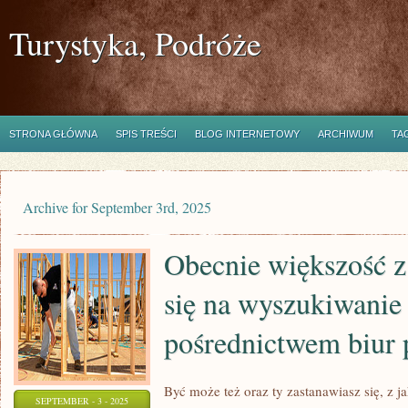
Turystyka, Podróże
STRONA GŁÓWNA
SPIS TREŚCI
BLOG INTERNETOWY
ARCHIWUM
TA
Archive for September 3rd, 2025
Obecnie większość z
się na wyszukiwanie 
pośrednictwem biur
Być może też oraz ty zastanawiasz się, z 
SEPTEMBER - 3 - 2025