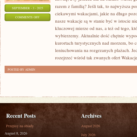
razem z familią? Jeśli tak, to najwyższa po
SEPTEMBER - 3 - 2025
ciekawymi wakacjami, jakie na długo pozo
ON
COMMENTS OFF
nasze wakacje są w stanie być w istocie n
WCZASY
kluczowej mierze od nas, a też od tego, k
ZBLIŻAJĄ
wybierzemy. Aktualnie dość chętnie wy
SIĘ
kurortach turystycznych nad morzem, bo 
WIELKIMI
leniuchowania na rozgrzanych plażach. Je
KROKAMI
rozejrzeć wśród tak zwanych ofert Wakacj
POSTED BY ADMIN
Recent Posts
Archives
Przepisy na obiady
August 2026
August 8, 2026
July 2026