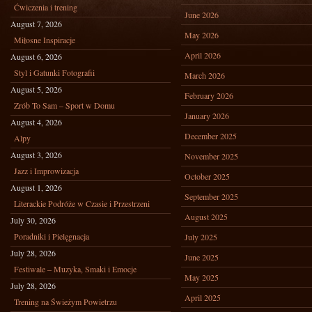
Ćwiczenia i trening
June 2026
August 7, 2026
May 2026
Miłosne Inspiracje
April 2026
August 6, 2026
Styl i Gatunki Fotografii
March 2026
August 5, 2026
February 2026
Zrób To Sam – Sport w Domu
January 2026
August 4, 2026
December 2025
Alpy
August 3, 2026
November 2025
Jazz i Improwizacja
October 2025
August 1, 2026
September 2025
Literackie Podróże w Czasie i Przestrzeni
August 2025
July 30, 2026
Poradniki i Pielęgnacja
July 2025
July 28, 2026
June 2025
Festiwale – Muzyka, Smaki i Emocje
May 2025
July 28, 2026
April 2025
Trening na Świeżym Powietrzu