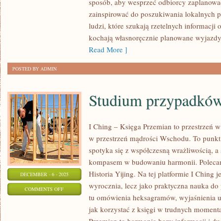
sposób, aby wesprzeć odbiorcy zaplanowa
PUNKTY
zainspirować do poszukiwania lokalnych pe
WIDOKOWE
ludzi, które szukają rzetelnych informacji
kochają własnoręcznie planowane wyjazdy
Read More ]
POSTED BY ADMIN
Studium przypadkó
I Ching – Księga Przemian to przestrzeń w 
w przestrzeń mądrości Wschodu. To punkt 
spotyka się z współczesną wrażliwością, a
kompasem w budowaniu harmonii. Polecam
Historia Yijing. Na tej platformie I Ching 
DECEMBER - 6 - 2025
wyrocznia, lecz jako praktyczna nauka do 
ON
COMMENTS OFF
tu omówienia heksagramów, wyjaśnienia u
STUDIUM
jak korzystać z księgi w trudnych moment
PRZYPADKÓW