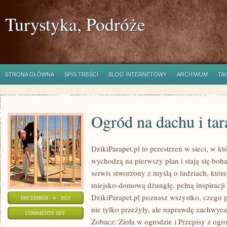
Turystyka, Podróże
STRONA GŁÓWNA
SPIS TREŚCI
BLOG INTERNETOWY
ARCHIWUM
TA
Ogród na dachu i tar
DzikiParapet.pl to przestrzeń w sieci, w 
wychodzą na pierwszy plan i stają się bo
serwis stworzony z myślą o ludziach, któr
miejsko-domową dżunglę, pełną inspiracji
DzikiParapet.pl poznasz wszystko, czego p
DECEMBER - 6 - 2025
nie tylko przeżyły, ale naprawdę zachwy
ON
COMMENTS OFF
Zobacz: Zioła w ogrodzie i Przepisy z ogro
OGRÓD