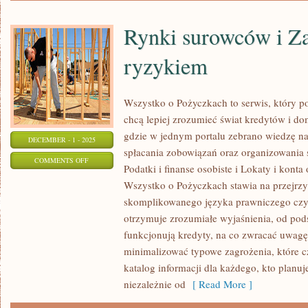
Rynki surowców i Z
ryzykiem
Wszystko o Pożyczkach to serwis, który po
chcą lepiej zrozumieć świat kredytów i do
gdzie w jednym portalu zebrano wiedzę na
DECEMBER - 1 - 2025
spłacania zobowiązań oraz organizowania
ON
COMMENTS OFF
Podatki i finanse osobiste i Lokaty i konta
RYNKI
Wszystko o Pożyczkach stawia na przejrzys
SUROWCÓW
skomplikowanego języka prawniczego cz
I
otrzymuje zrozumiałe wyjaśnienia, od pod
ZARZĄDZANIE
funkcjonują kredyty, na co zwracać uwag
RYZYKIEM
minimalizować typowe zagrożenia, które 
katalog informacji dla każdego, kto planu
niezależnie od
[ Read More ]