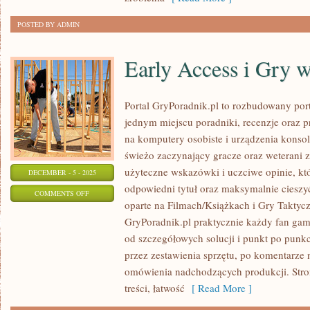
POSTED BY ADMIN
Early Access i Gry 
Portal GryPoradnik.pl to rozbudowany port
jednym miejscu poradniki, recenzje oraz p
na komputery osobiste i urządzenia konsol
świeżo zaczynający gracze oraz weterani z
użyteczne wskazówki i uczciwe opinie, k
DECEMBER - 5 - 2025
odpowiedni tytuł oraz maksymalnie cieszy
ON
COMMENTS OFF
oparte na Filmach/Książkach i Gry Taktyc
EARLY
GryPoradnik.pl praktycznie każdy fan gami
ACCESS
od szczegółowych solucji i punkt po punkc
I
przez zestawienia sprzętu, po komentarze 
GRY
omówienia nadchodzących produkcji. Stron
W
treści, łatwość
[ Read More ]
PRODUKCJI