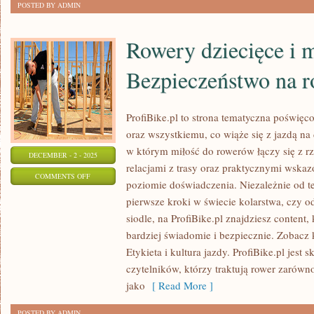
POSTED BY ADMIN
Rowery dziecięce i 
Bezpieczeństwo na r
ProfiBike.pl to strona tematyczna poświę
oraz wszystkiemu, co wiąże się z jazdą na
w którym miłość do rowerów łączy się z rz
DECEMBER - 2 - 2025
relacjami z trasy oraz praktycznymi wsk
ON
COMMENTS OFF
poziomie doświadczenia. Niezależnie od te
ROWERY
pierwsze kroki w świecie kolarstwa, czy 
DZIECIĘCE
siodle, na ProfiBike.pl znajdziesz content
I
bardziej świadomie i bezpiecznie. Zobacz 
MŁODZIEŻOWE
Etykieta i kultura jazdy. ProfiBike.pl jest
I
czytelników, którzy traktują rower zarówno
BEZPIECZEŃSTWO
jako
[ Read More ]
NA
POSTED BY ADMIN