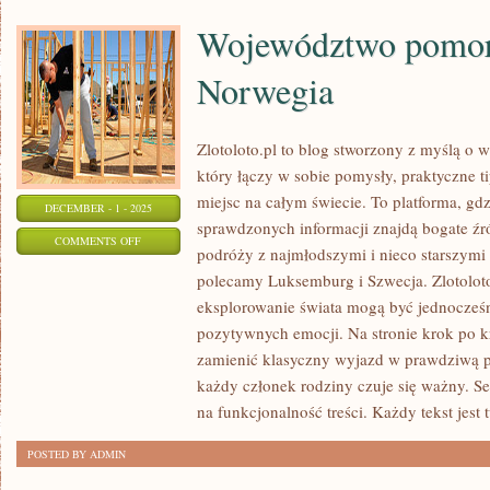
Województwo pomors
Norwegia
Zlotoloto.pl to blog stworzony z myślą o 
który łączy w sobie pomysły, praktyczne ti
miejsc na całym świecie. To platforma, gd
DECEMBER - 1 - 2025
sprawdzonych informacji znajdą bogate źró
ON
COMMENTS OFF
podróży z najmłodszymi i nieco starszymi
WOJEWÓDZTWO
polecamy Luksemburg i Szwecja. Zlotoloto
POMORSKIE
eksplorowanie świata mogą być jednocześn
I
pozytywnych emocji. Na stronie krok po 
NORWEGIA
zamienić klasyczny wyjazd w prawdziwą po
każdy członek rodziny czuje się ważny. Ser
na funkcjonalność treści. Każdy tekst jest
POSTED BY ADMIN