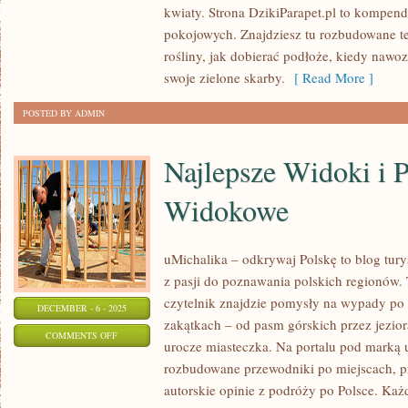
kwiaty. Strona DzikiParapet.pl to kompe
NA
pokojowych. Znajdziesz tu rozbudowane te
DACHU
rośliny, jak dobierać podłoże, kiedy nawoz
I
swoje zielone skarby.
[ Read More ]
TARASIE
POSTED BY ADMIN
Najlepsze Widoki i 
Widokowe
uMichalika – odkrywaj Polskę to blog tury
z pasji do poznawania polskich regionów
czytelnik znajdzie pomysły na wypady po 
DECEMBER - 6 - 2025
zakątkach – od pasm górskich przez jezior
ON
COMMENTS OFF
urocze miasteczka. Na portalu pod marką 
NAJLEPSZE
rozbudowane przewodniki po miejscach, p
WIDOKI
autorskie opinie z podróży po Polsce. Każd
I