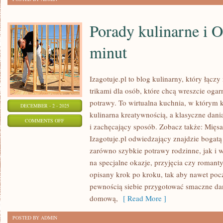
ROWERZE
Porady kulinarne i 
minut
Izagotuje.pl to blog kulinarny, który łącz
trikami dla osób, które chcą wreszcie og
potrawy. To wirtualna kuchnia, w którym k
DECEMBER - 2 - 2025
kulinarna kreatywnością, a klasyczne dani
ON
COMMENTS OFF
i zachęcający sposób. Zobacz także: Mięsa
PORADY
Izagotuje.pl odwiedzający znajdzie bogat
KULINARNE
zarówno szybkie potrawy rodzinne, jak i 
I
na specjalne okazje, przyjęcia czy romanty
OBIAD
opisany krok po kroku, tak aby nawet poc
W
pewnością siebie przygotować smaczne dan
15
domową,
[ Read More ]
MINUT
POSTED BY ADMIN