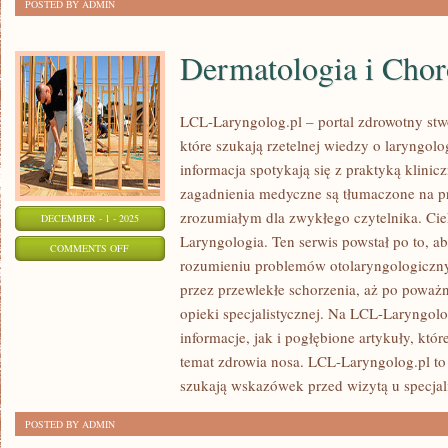
POSTED BY ADMIN
Dermatologia i Chor
LCL-Laryngolog.pl – portal zdrowotny stw
które szukają rzetelnej wiedzy o laryngol
informacja spotykają się z praktyką klini
zagadnienia medyczne są tłumaczone na p
zrozumiałym dla zwykłego czytelnika. Ciek
DECEMBER - 1 - 2025
Laryngologia. Ten serwis powstał po to, 
ON
COMMENTS OFF
rozumieniu problemów otolaryngologiczny
DERMATOLOGIA
przez przewlekłe schorzenia, aż po powa
I
opieki specjalistycznej. Na LCL-Laryngol
CHOROBY
informacje, jak i pogłębione artykuły, któ
ZAKAŹNE
temat zdrowia nosa. LCL-Laryngolog.pl t
szukają wskazówek przed wizytą u specjali
POSTED BY ADMIN