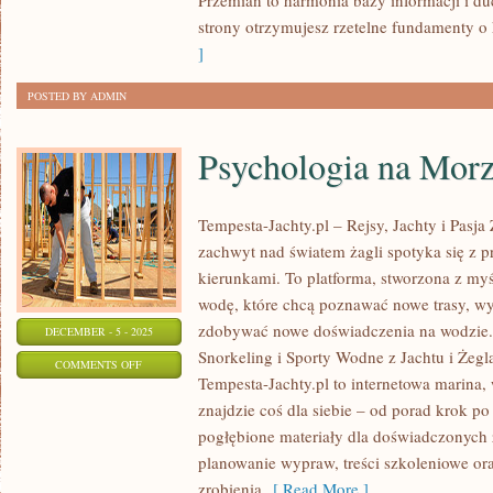
Przemian to harmonia bazy informacji i d
strony otrzymujesz rzetelne fundamenty o 
]
POSTED BY ADMIN
Psychologia na Mor
Tempesta-Jachty.pl – Rejsy, Jachty i Pasja
zachwyt nad światem żagli spotyka się z 
kierunkami. To platforma, stworzona z my
wodę, które chcą poznawać nowe trasy, wy
zdobywać nowe doświadczenia na wodzie.
DECEMBER - 5 - 2025
Snorkeling i Sporty Wodne z Jachtu i Żegla
ON
COMMENTS OFF
Tempesta-Jachty.pl to internetowa marina, 
PSYCHOLOGIA
znajdzie coś dla siebie – od porad krok po
NA
pogłębione materiały dla doświadczonych ż
MORZU
planowanie wypraw, treści szkoleniowe or
zrobienia
[ Read More ]