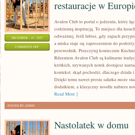
restauracje w Europi
Avalon Club to portal o jedzeniu, który łą
codzienną inspiracją. To miejsce dla łasu
odważniej. Jeśli lubisz, gdy zapach przyp
DECEMBER - 18 - 2025
a miska staje się zaproszeniem do podróży
ON
COMMENTS OFF
przewodnik. Przeczytaj koniecznie Kuchnia
KUCHNIA
Rdzeniem Avalon Club są kulinarne tradyc
BRAZYLIJSKA
krótkich, urywanych notek dostajesz narrac
I
kontekst: skąd pochodzi, dlaczego działa i
NAJLEPSZE
Dzięki temu nawet prosta sałatka może sta
RESTAURACJE
dodatkiem, a klasyczny noodle nabiera no
W
Read More ]
EUROPIE
POSTED BY ADMIN
Nastolatek w domu