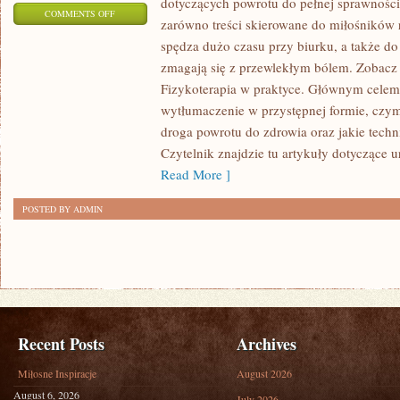
dotyczących powrotu do pełnej sprawności
ON
COMMENTS OFF
zarówno treści skierowane do miłośników r
PROFILAKTYKA
spędza dużo czasu przy biurku, a także do
URAZÓW
zmagają się z przewlekłym bólem. Zobacz t
I
Fizykoterapia w praktyce. Głównym celem 
ERGONOMIA
wytłumaczenie w przystępnej formie, czym j
W
droga powrotu do zdrowia oraz jakie techn
PRACY
Czytelnik znajdzie tu artykuły dotyczące 
I
Read More ]
W
POSTED BY ADMIN
DOMU
Recent Posts
Archives
Miłosne Inspiracje
August 2026
August 6, 2026
July 2026