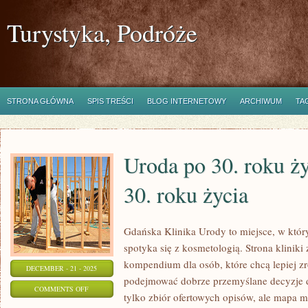
Turystyka, Podróże
STRONA GŁÓWNA
SPIS TREŚCI
BLOG INTERNETOWY
ARCHIWUM
TA
Uroda po 30. roku ży
30. roku życia
Gdańska Klinika Urody to miejsce, w któ
spotyka się z kosmetologią. Strona kliniki
kompendium dla osób, które chcą lepiej zr
DECEMBER - 21 - 2025
podejmować dobrze przemyślane decyzje dot
ON
COMMENTS OFF
tylko zbiór ofertowych opisów, ale mapa mo
URODA