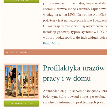
COMMENTS OFF
jednym miejscu część usługową warsztatu 
OLDTIMERY
czemu kierowca może zarówno zaplanować 
I
wiedzę na temat LPG. Na stronie AutoGaz
ICH
położony jest na bezpieczeństwo i oszczęd
RENOWACJA
Odwiedzający znajdzie tutaj rozszerzone o
I
instalacji gazowej, typów systemów LPG, 
PORÓWNANIE
wyboru podzespołów do indywidualnych po
MAREK
Read More ]
SAMOCHODOWYCH
POSTED BY ADMIN
Profilaktyka urazów
pracy i w domu
ArstanMedica.pl to serwis poświęcony ter
bólowym, który powstał z myślą o osobac
rzetelnych informacji, praktycznych pora
DECEMBER - 9 - 2025