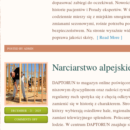
dopasować zabiegi do oczekiwań. Nowości 
PO
historie pacjentów i Porady ekspertów. W 
30.
codziennie mierzy się z miejskim smogiem,
ROKU
zmianami sezonowymi, rośnie potrzeba pod
ŻYCIA
bezpieczeństwem. Na stronie wyraźnie wid
I
poprawa jakości skóry,
[ Read More ]
URODA
POSTED BY ADMIN
PO
30.
Narciarstwo alpejski
ROKU
ŻYCIA
DAPTORUN to magazyn online poświęcon
niszowym dyscyplinom oraz radości rywaliz
regularny ruch spotyka się z chęcią odkrywa
zamienić się w historię z charakterem. Str
którzy wybierają osiedlowe hale, regional
DECEMBER - 21 - 2025
zamiast telewizyjnego splendoru. Polecamy
ON
COMMENTS OFF
lodzie. W centrum DAPTORUN znajduje się
NARCIARSTWO