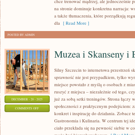
chce trenować mądrzej, ale jednocześnie p
ALPEJSKIE
na stronie dominuje konkretna narracja: 
I
a także tłumaczenia, które porządkują re
SIATKÓWKA
dla
[ Read More ]
POSTED BY ADMIN
Muzea i Skanseny i B
Silny Szczecin to internetowa przestrzeń s
sprawność nie jest przypadkiem, tylko w
miejsce powstało z myślą o osobach z mias
ruszyć z miejsca – niezależnie od tego, cz
już za sobą setki treningów. Strona łączy 
DECEMBER - 20 - 2025
społeczności z praktycznym podejściem: za
ON
COMMENTS OFF
konkret i inspirację do działania. Zobacz te
MUZEA
Gastronomia i Kulinaria. W centrum tej idei 
I
ciało przekłada się na pewność siebie w c
SKANSENY