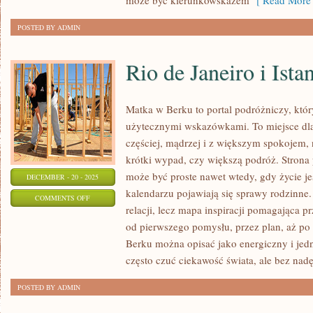
może być kierunkowskazem
[ Read More 
I
BIZNES
POSTED BY ADMIN
I
PRACA
Rio de Janeiro i Ista
Matka w Berku to portal podróżniczy, któr
użytecznymi wskazówkami. To miejsce dla
częściej, mądrzej i z większym spokojem, 
krótki wypad, czy większą podróż. Strona
może być proste nawet wtedy, gdy życie j
DECEMBER - 20 - 2025
kalendarzu pojawiają się sprawy rodzinne. 
ON
COMMENTS OFF
relacji, lecz mapa inspiracji pomagająca p
RIO
od pierwszego pomysłu, przez plan, aż po
DE
Berku można opisać jako energiczny i jed
JANEIRO
często czuć ciekawość świata, ale bez nadę
I
ISTANBUL
POSTED BY ADMIN