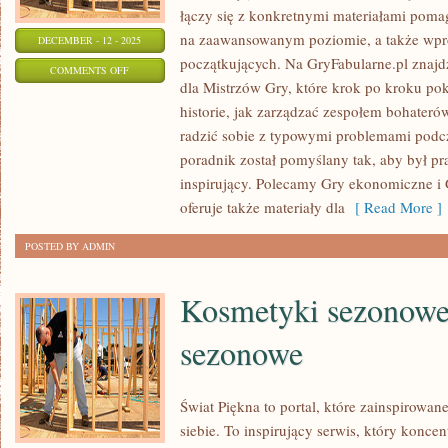
łączy się z konkretnymi materiałami pom
na zaawansowanym poziomie, a także wpr
DECEMBER - 12 - 2025
początkujących. Na GryFabularne.pl znaj
ON
COMMENTS OFF
dla Mistrzów Gry, które krok po kroku po
GRY
historie, jak zarządzać zespołem bohaterów
Z
radzić sobie z typowymi problemami podc
WYZWANIAMI
poradnik został pomyślany tak, aby był pr
inspirujący. Polecamy Gry ekonomiczne i 
oferuje także materiały dla
[ Read More ]
POSTED BY ADMIN
Kosmetyki sezonowe
sezonowe
Świat Piękna to portal, które zainspirowan
siebie. To inspirujący serwis, który koncent