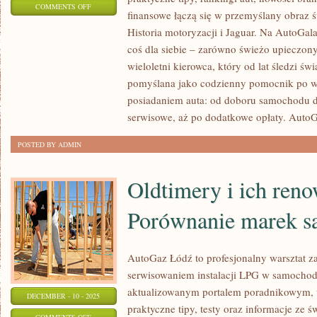
ON
COMMENTS OFF
finansowe łączą się w przemyślany obraz 
SAMOCHODY
Historia motoryzacji i Jaguar. Na AutoGal
MIEJSKIE
coś dla siebie – zarówno świeżo upieczony
I
wieloletni kierowca, który od lat śledzi świ
KOMPAKTOWE
pomyślana jako codzienny pomocnik po ws
I
posiadaniem auta: od doboru samochodu d
FIAT
serwisowe, aż po dodatkowe opłaty. AutoG
POSTED BY ADMIN
Oldtimery i ich reno
Porównanie marek 
AutoGaz Łódź to profesjonalny warsztat zaj
serwisowaniem instalacji LPG w samochoda
aktualizowanym portalem poradnikowym, 
DECEMBER - 10 - 2025
praktyczne tipy, testy oraz informacje ze ś
ON