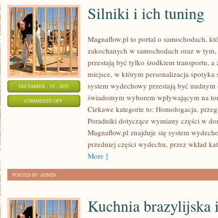
Silniki i ich tuning
Magnaflow.pl to portal o samochodach, kt
zakochanych w samochodach oraz w tym, 
przestają być tylko środkiem transportu, a
miejsce, w którym personalizacja spotyka s
system wydechowy przestają być nudnym e
DECEMBER - 19 - 2025
świadomym wyborem wpływającym na ton, o
ON
COMMENTS OFF
Ciekawe kategorie to: Homologacja, przegl
SILNIKI
Poradniki dotyczące wymiany części w do
I
Magnaflow.pl znajduje się system wydech
ICH
przedniej części wydechu, przez wkład kat
TUNING
More ]
POSTED BY ADMIN
Kuchnia brazylijska 