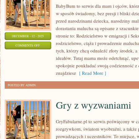
BabyBum to serwis dla mam i ojców, którz
w sposób świadomy, bez presji i bliski dzi
przed narodzinami dziecka, narodziny mal
dorastania malucha są opisane z szacunkie
stronie to: Rodzicielstwo w emigracji i 
DECEMBER - 12 - 2025
rodzicielstwo, ciąża i prowadzenie malucha
ON
COMMENTS OFF
tych, którzy chcą odnaleźć złoty środek, a 
NASTOLATEK
ideałów. Tutaj mama może odetchnąć, upewn
W
spokojnie poukładać swoją codzienność 
DOMU
znajdziesz
[ Read More ]
POSTED BY ADMIN
Gry z wyzwaniami
GryFabularne.pl to serwis poświęcony w c
rozgrywkom, światom wyobraźni, a także 
prowadzących i uczestników. To miejsce, w