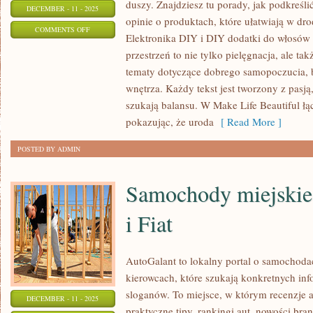
duszy. Znajdziesz tu porady, jak podkreśli
DECEMBER - 11 - 2025
opinie o produktach, które ułatwiają w dr
ON
COMMENTS OFF
Elektronika DIY i DIY dodatki do włosów i
KOSMETYKI
przestrzeń to nie tylko pielęgnacja, ale tak
SEZONOWE
tematy dotyczące dobrego samopoczucia, b
I
wnętrza. Każdy tekst jest tworzony z pasj
KOSMETYKI
szukają balansu. W Make Life Beautiful ł
SEZONOWE
pokazując, że uroda
[ Read More ]
POSTED BY ADMIN
Samochody miejskie
i Fiat
AutoGalant to lokalny portal o samochoda
kierowcach, które szukają konkretnych in
sloganów. To miejsce, w którym recenzje a
DECEMBER - 11 - 2025
praktyczne tipy, rankingi aut, nowości b