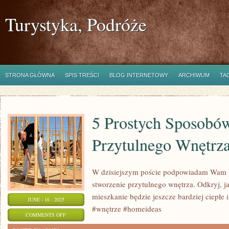
Turystyka, Podróże
STRONA GŁÓWNA
SPIS TREŚCI
BLOG INTERNETOWY
ARCHIWUM
TA
5 Prostych Sposobów
Przytulnego Wnętrz
W dzisiejszym poście podpowiadam Wam p
stworzenie przytulnego wnętrza. Odkryj, ja
mieszkanie będzie jeszcze bardziej ciepłe 
JUNE - 16 - 2025
#wnętrze #homeideas
ON
COMMENTS OFF
5