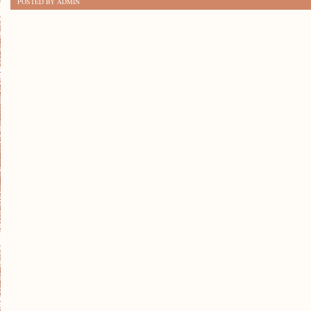
POSTED BY ADMIN
PROSTYCH
SPOSOBÓW
NA
STWORZENIE
PRZYTULNEGO
WNĘTRZA