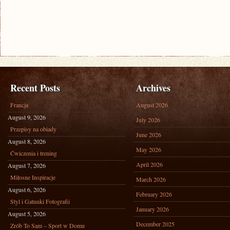
Recent Posts
Archives
Francja
August 2026
August 9, 2026
July 2026
Przepisy na obiady
June 2026
August 8, 2026
May 2026
Ćwiczenia i trening
April 2026
August 7, 2026
Miłosne Inspiracje
March 2026
August 6, 2026
February 2026
Styl i Gatunki Fotografii
January 2026
August 5, 2026
December 2025
Zrób To Sam – Sport w Domu