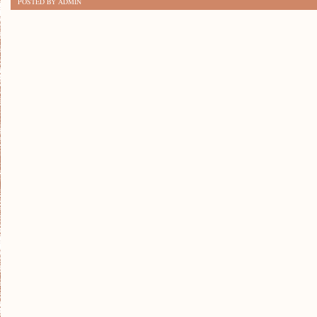
POSTED BY ADMIN
NOWE
HOBBY
–
POZOSTAŃ
AKTYWNY
I
KREATYWNY!