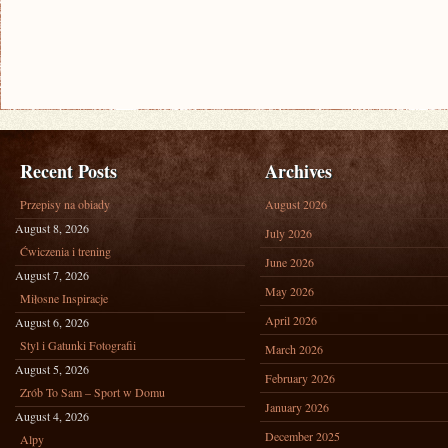
Recent Posts
Archives
Przepisy na obiady
August 2026
August 8, 2026
July 2026
Ćwiczenia i trening
June 2026
August 7, 2026
May 2026
Miłosne Inspiracje
April 2026
August 6, 2026
Styl i Gatunki Fotografii
March 2026
August 5, 2026
February 2026
Zrób To Sam – Sport w Domu
January 2026
August 4, 2026
December 2025
Alpy