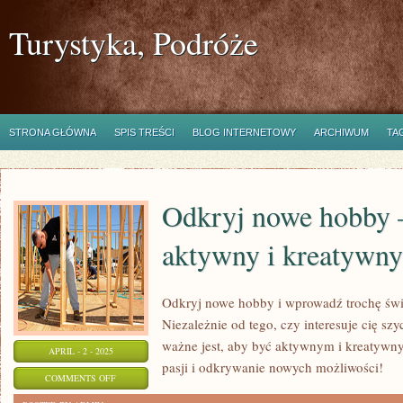
Turystyka, Podróże
STRONA GŁÓWNA
SPIS TREŚCI
BLOG INTERNETOWY
ARCHIWUM
TA
Odkryj nowe hobby 
aktywny i kreatywny
Odkryj nowe hobby i wprowadź trochę świ
Niezależnie od tego, czy interesuje cię szy
ważne jest, aby być aktywnym i kreatywny
APRIL - 2 - 2025
pasji i odkrywanie nowych możliwości!
ON
COMMENTS OFF
ODKRYJ